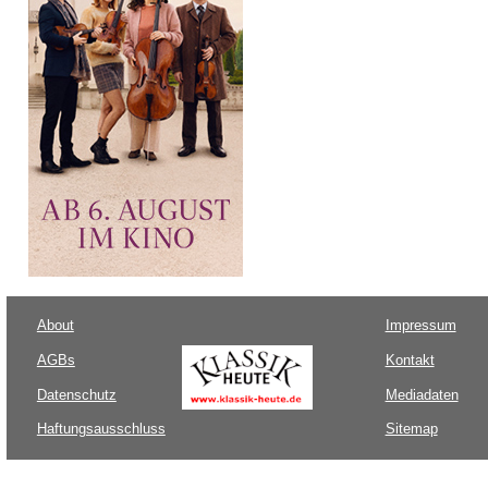
About
Impressum
AGBs
Kontakt
Datenschutz
Mediadaten
Haftungsausschluss
Sitemap