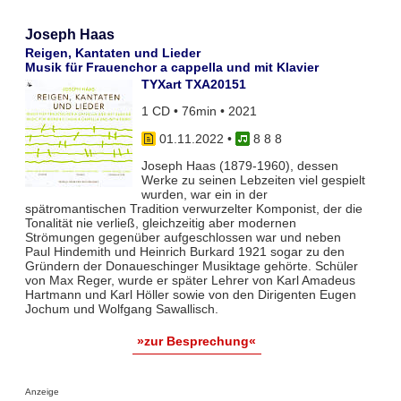
Joseph Haas
Reigen, Kantaten und Lieder
Musik für Frauenchor a cappella und mit Klavier
TYXart TXA20151
1 CD • 76min • 2021
01.11.2022
•
8 8 8
Joseph Haas (1879-1960), dessen
Werke zu seinen Lebzeiten viel gespielt
wurden, war ein in der
spätromantischen Tradition verwurzelter Komponist, der die
Tonalität nie verließ, gleichzeitig aber modernen
Strömungen gegenüber aufgeschlossen war und neben
Paul Hindemith und Heinrich Burkard 1921 sogar zu den
Gründern der Donaueschinger Musiktage gehörte. Schüler
von Max Reger, wurde er später Lehrer von Karl Amadeus
Hartmann und Karl Höller sowie von den Dirigenten Eugen
Jochum und Wolfgang Sawallisch.
»zur Besprechung«
Anzeige