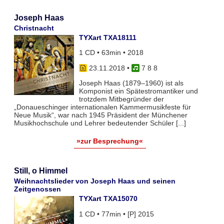
Joseph Haas
Christnacht
TYXart TXA18111
1 CD • 63min • 2018
23.11.2018
•
7 8 8
Joseph Haas (1879–1960) ist als
Komponist ein Spätestromantiker und
trotzdem Mitbegründer der
„Donaueschinger internationalen Kammermusikfeste für
Neue Musik“, war nach 1945 Präsident der Münchener
Musikhochschule und Lehrer bedeutender Schüler [...]
»zur Besprechung«
Still, o Himmel
Weihnachtslieder von Joseph Haas und seinen
Zeitgenossen
TYXart TXA15070
1 CD • 77min • [P] 2015