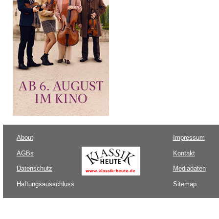
About
Impressum
AGBs
Kontakt
Datenschutz
Mediadaten
Haftungsausschluss
Sitemap