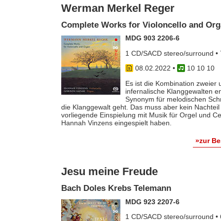
Werman Merkel Reger
Complete Works for Violoncello and Or
MDG 903 2206-6
1 CD/SACD stereo/surround • 
08.02.2022
•
10 10 10
Es ist die Kombination zweier 
infernalische Klanggewalten en
Synonym für melodischen Sch
die Klanggewalt geht. Das muss aber kein Nachteil 
vorliegende Einspielung mit Musik für Orgel und Cel
Hannah Vinzens eingespielt haben.
»zur B
Jesu meine Freude
Bach Doles Krebs Telemann
MDG 923 2207-6
1 CD/SACD stereo/surround • 