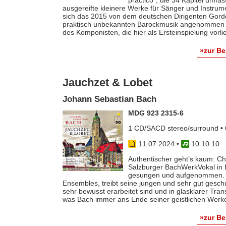
ausgereifte kleinere Werke für Sänger und Instrumen
sich das 2015 von dem deutschen Dirigenten Gor
praktisch unbekannten Barockmusik angenommen ha
des Komponisten, die hier als Ersteinspielung vorli
»zur B
Jauchzet & Lobet
Johann Sebastian Bach
MDG 923 2315-6
1 CD/SACD stereo/surround • 
11.07.2024
•
10 10 10
Authentischer geht’s kaum: C
Salzburger BachWerkVokal in 
gesungen und aufgenommen. Go
Ensembles, treibt seine jungen und sehr gut gesch
sehr bewusst erarbeitet sind und in glasklarer Tra
was Bach immer ans Ende seiner geistlichen Werke
»zur B