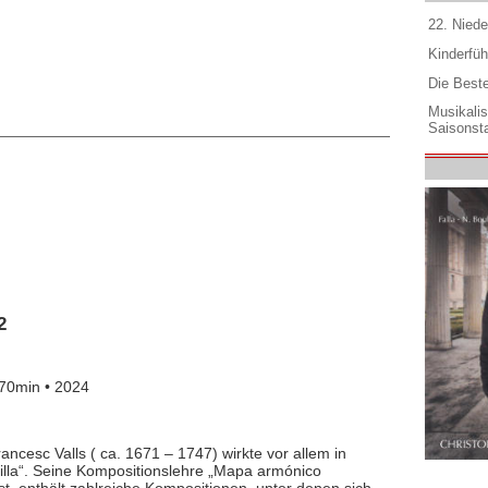
22. Niede
Kinderfüh
Die Best
Musikali
Saisonsta
2
70min • 2024
ncesc Valls ( ca. 1671 – 1747) wirkte vor allem in
illa“. Seine Kompositionslehre „Mapa armónico
sst, enthält zahlreiche Kompositionen, unter denen sich