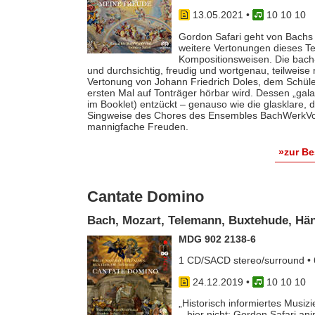
13.05.2021
•
10 10 10
Gordon Safari geht von Bachs
weitere Vertonungen dieses Te
Kompositionsweisen. Die bach-M
und durchsichtig, freudig und wortgenau, teilweise 
Vertonung von Johann Friedrich Doles, dem Schüle
ersten Mal auf Tonträger hörbar wird. Dessen „gala
im Booklet) entzückt – genauso wie die glasklare,
Singweise des Chores des Ensembles BachWerkVoka
mannigfache Freuden.
»zur B
Cantate Domino
Bach, Mozart, Telemann, Buxtehude, Hä
MDG 902 2138-6
1 CD/SACD stereo/surround • 
24.12.2019
•
10 10 10
„Historisch informiertes Musiz
– hier nicht: Gordon Safari an