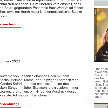
talisten befinden. Es ist überaus verdienstvoll, dass
don Safari gegründete Ensemble BachWerkVokal dieser
t, erweitert durch meist kirchenmusikalische Stücke
egen.
esprechung«
65min • 2023
Franz Sch
Klavier h
zwei CDs 
horwerke von Johann Sebastian Bach mit dem
des Neunz
Bachs „Heimat“-Kirche, der Leipziger Thomaskirche,
geschäftst
rdon Safari, der charismatische Leiter des
„Sonatine
ulten Sänger in Jubel-Ekstasen, die trotzdem immer
kommen di
Sonate A-
nsparenz erstrahlen: ein klingender Ausdruck dessen,
bedeutend
 setzte: Ad majorem Dei gloriam.
1827.
esprechung«