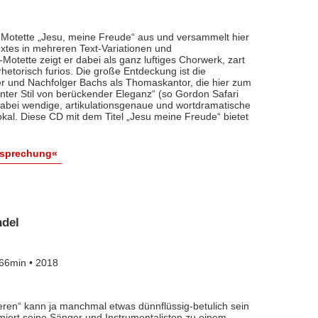
 Motette „Jesu, meine Freude“ aus und versammelt hier
xtes in mehreren Text-Variationen und
otette zeigt er dabei als ganz luftiges Chorwerk, zart
rhetorisch furios. Die große Entdeckung ist die
r und Nachfolger Bachs als Thomaskantor, die hier zum
nter Stil von berückender Eleganz“ (so Gordon Safari
 dabei wendige, artikulationsgenaue und wortdramatische
l. Diese CD mit dem Titel „Jesu meine Freude“ bietet
esprechung«
ndel
66min • 2018
ieren“ kann ja manchmal etwas dünnflüssig-betulich sein
imiert seine Sänger und Instrumentalisten zu einem