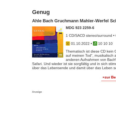
Genug
Ahle Bach Gruchmann Mahler-Werfel Sch
MDG 923 2259-6
1 CD/SACD stereo/surround • 
01.10.2022
•
10 10 10
Thematisch ist diese CD kein 
auf meinen Tod“, musikalisch 
anderen Aufnahmen von BachW
Safari. Und wieder ist sie sorgfältig und in sich st
über das Lebensende und damit über das Leben sch
»zur B
Anzeige