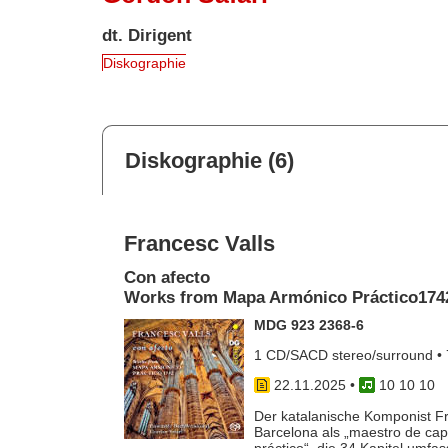
dt. Dirigent
Diskographie
Diskographie (6)
Francesc Valls
Con afecto
Works from Mapa Armónico Práctico174
MDG 923 2368-6
1 CD/SACD stereo/surround • 
22.11.2025
•
10 10 10
Der katalanische Komponist Fra
Barcelona als „maestro de cap
práctico“, die 34 Kapitel umfa