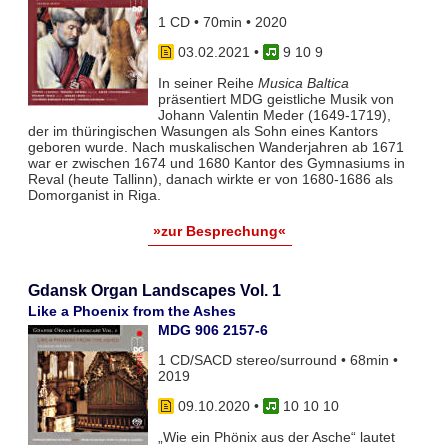
1 CD • 70min • 2020
03.02.2021
•
9 10 9
In seiner Reihe
Musica Baltica
präsentiert MDG geistliche Musik von
Johann Valentin Meder (1649-1719),
der im thüringischen Wasungen als Sohn eines Kantors
geboren wurde. Nach muskalischen Wanderjahren ab 1671
war er zwischen 1674 und 1680 Kantor des Gymnasiums in
Reval (heute Tallinn), danach wirkte er von 1680-1686 als
Domorganist in Riga.
»zur Besprechung«
Gdansk Organ Landscapes Vol. 1
Like a Phoenix from the Ashes
MDG 906 2157-6
1 CD/SACD stereo/surround • 68min •
2019
09.10.2020
•
10 10 10
„Wie ein Phönix aus der Asche“ lautet