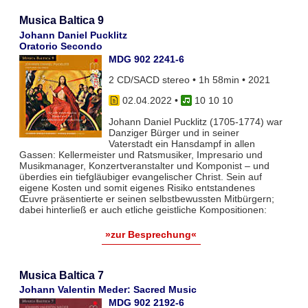
Musica Baltica 9
Johann Daniel Pucklitz
Oratorio Secondo
MDG 902 2241-6
2 CD/SACD stereo • 1h 58min • 2021
02.04.2022
•
10 10 10
Johann Daniel Pucklitz (1705-1774) war
Danziger Bürger und in seiner
Vaterstadt ein Hansdampf in allen
Gassen: Kellermeister und Ratsmusiker, Impresario und
Musikmanager, Konzertveranstalter und Komponist – und
überdies ein tiefgläubiger evangelischer Christ. Sein auf
eigene Kosten und somit eigenes Risiko entstandenes
Œuvre präsentierte er seinen selbstbewussten Mitbürgern;
dabei hinterließ er auch etliche geistliche Kompositionen:
»zur Besprechung«
Musica Baltica 7
Johann Valentin Meder: Sacred Music
MDG 902 2192-6