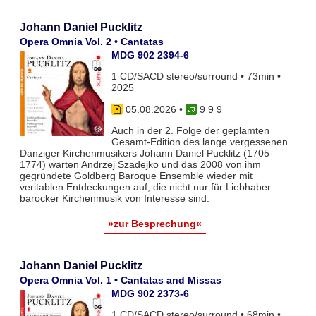
Johann Daniel Pucklitz
Opera Omnia Vol. 2 • Cantatas
MDG 902 2394-6
1 CD/SACD stereo/surround • 73min •
2025
05.08.2026
•
9 9 9
Auch in der 2. Folge der geplamten
Gesamt-Edition des lange vergessenen
Danziger Kirchenmusikers Johann Daniel Pucklitz (1705-
1774) warten Andrzej Szadejko und das 2008 von ihm
gegründete Goldberg Baroque Ensemble wieder mit
veritablen Entdeckungen auf, die nicht nur für Liebhaber
barocker Kirchenmusik von Interesse sind.
»zur Besprechung«
Johann Daniel Pucklitz
Opera Omnia Vol. 1 • Cantatas and Missas
MDG 902 2373-6
1 CD/SACD stereo/surround • 68min •