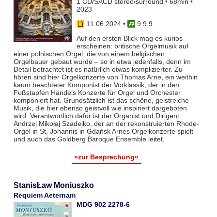
1 CD/SACD stereo/surround • 68min •
2023
11.06.2024
•
9 9 9
Auf den ersten Blick mag es kurios
erscheinen: britische Orgelmusik auf
einer polnischen Orgel, die von einem belgischen
Orgelbauer gebaut wurde – so in etwa jedenfalls, denn im
Detail betrachtet ist es natürlich etwas komplizierter. Zu
hören sind hier Orgelkonzerte von Thomas Arne, ein weithin
kaum beachteter Komponist der Vorklassik, der in den
Fußstapfen Händels Konzerte für Orgel und Orchester
komponiert hat. Grundsätzlich ist das schöne, geistreiche
Musik, die hier ebenso geistvoll wie inspiriert dargeboten
wird. Verantwortlich dafür ist der Organist und Dirigent
Andrzej Mikołaj Szadejko, der an der rekonstruierten Rhode-
Orgel in St. Johannis in Gdańsk Arnes Orgelkonzerte spielt
und auch das Goldberg Baroque Ensemble leitet.
»zur Besprechung«
StanisŁaw Moniuszko
Requiem Aeternam
MDG 902 2278-6