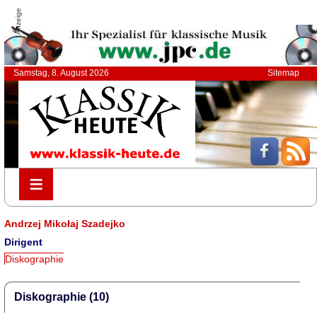
Anzeige
Samstag, 8. August 2026
Sitemap
≡
≡
Andrzej Mikołaj Szadejko
Dirigent
Diskographie
Diskographie (10)