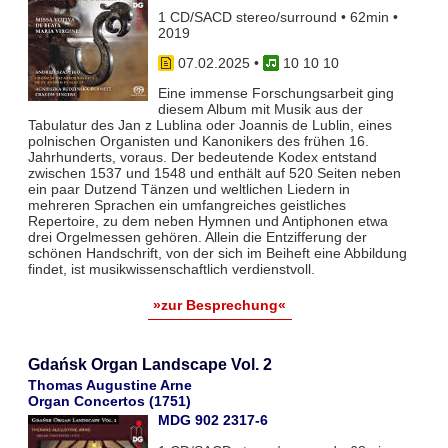
1 CD/SACD stereo/surround • 62min •
2019
07.02.2025
•
10 10 10
Eine immense Forschungsarbeit ging
diesem Album mit Musik aus der
Tabulatur des Jan z Lublina oder Joannis de Lublin, eines
polnischen Organisten und Kanonikers des frühen 16.
Jahrhunderts, voraus. Der bedeutende Kodex entstand
zwischen 1537 und 1548 und enthält auf 520 Seiten neben
ein paar Dutzend Tänzen und weltlichen Liedern in
mehreren Sprachen ein umfangreiches geistliches
Repertoire, zu dem neben Hymnen und Antiphonen etwa
drei Orgelmessen gehören. Allein die Entzifferung der
schönen Handschrift, von der sich im Beiheft eine Abbildung
findet, ist musikwissenschaftlich verdienstvoll.
»zur Besprechung«
Gdańsk Organ Landscape Vol. 2
Thomas Augustine Arne
Organ Concertos (1751)
MDG 902 2317-6