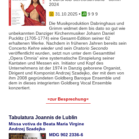
2024
31.10.2025
•
9 9 9
Die Musikproduktion Dabringhaus und
Grimm widmet dem bis dato so gut wie
unbekannten Danziger Kirchenmusiker Johann Daniel
Pucklitz (1705-1774) eine Gesamt-Edition seiner 62
erhaltenen Werke. Nachdem in früheren Jahren bereits sein
Concerto
Kehre wieder
und sein
Oratorio Secondo
veröffentlicht wurden, setzt nun unter dem Gesamttitel
„Opera Omnia“ eine systematische Einspielung seiner
Kantaten und Messen ein. Initiator und Kopf des
Unternehmens ist der 1974 in Danzig geborene Organist,
Dirigent und Komponist Andrzej Szadejko, der mit dem von
ihm 2008 gegründeten Goldberg Baroque Ensemble und
dem in dieses integrierten Goldberg Vocal Ensemble
konzertiert.
»zur Besprechung«
Tabulatura Joannis de Lublin
Missa votiva de Beata Maria Virgine
Andrzej Szadejko
MDG 902 2336-6