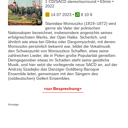
1 CD/SACD stereo/surround • 63min •
2022
14.07.2023
•
8 10 8
Stanisław Moniuszko (1819–1872) wird
gerne als Vater der polnischen
Nationaloper bezeichnet, insbesondere angesichts seines
erfolgreichsten Werks, der Oper
Halka
. Sicherlich, und
ähnlich wie etwa bei Glinka oder Dargomyschski, mit denen
Moniuszko persönlich bekannt war, bildet die Vokalmusik
den Schwerpunkt von Moniuszkos Schaffen, etwa seine
zahlreichen Lieder, die in Polen große Popularität genießen.
Demgegenüber etwas im Schatten steht seine geistliche
Musik, und hier setzt die vorliegende neue SACD an, auf der
Andrzej Szadejko das Danziger Goldberg Baroque
Ensemble leitet, gemeinsam mit den Sängern des
(ostdeutschen) Gellert Ensembles.
»zur Besprechung«
Anzeige