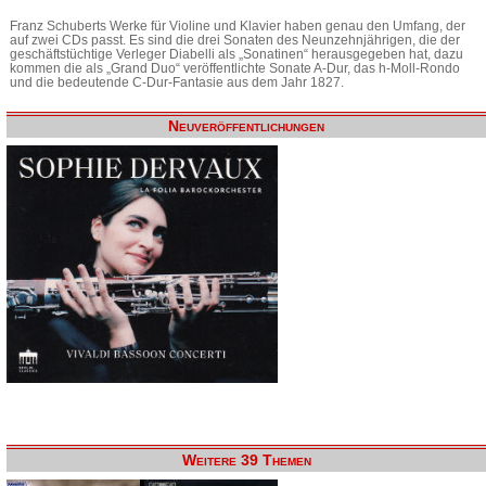
Franz Schuberts Werke für Violine und Klavier haben genau den Umfang, der
auf zwei CDs passt. Es sind die drei Sonaten des Neunzehnjährigen, die der
geschäftstüchtige Verleger Diabelli als „Sonatinen“ herausgegeben hat, dazu
kommen die als „Grand Duo“ veröffentlichte Sonate A-Dur, das h-Moll-Rondo
und die bedeutende C-Dur-Fantasie aus dem Jahr 1827.
Neuveröffentlichungen
Weitere 39 Themen