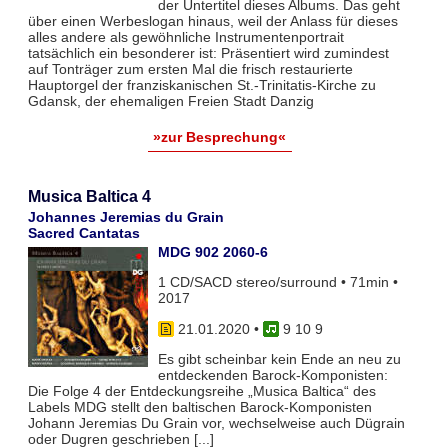
der Untertitel dieses Albums. Das geht
über einen Werbeslogan hinaus, weil der Anlass für dieses
alles andere als gewöhnliche Instrumentenportrait
tatsächlich ein besonderer ist: Präsentiert wird zumindest
auf Tonträger zum ersten Mal die frisch restaurierte
Hauptorgel der franziskanischen St.-Trinitatis-Kirche zu
Gdansk, der ehemaligen Freien Stadt Danzig
»zur Besprechung«
Musica Baltica 4
Johannes Jeremias du Grain
Sacred Cantatas
MDG 902 2060-6
1 CD/SACD stereo/surround • 71min •
2017
21.01.2020
•
9 10 9
Es gibt scheinbar kein Ende an neu zu
entdeckenden Barock-Komponisten:
Die Folge 4 der Entdeckungsreihe „Musica Baltica“ des
Labels MDG stellt den baltischen Barock-Komponisten
Johann Jeremias Du Grain vor, wechselweise auch Dügrain
oder Dugren geschrieben [...]