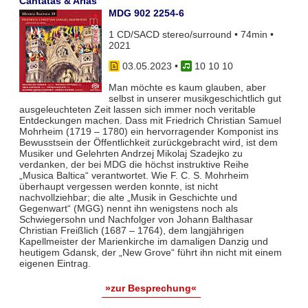
Cantatas & Arias
MDG 902 2254-6
1 CD/SACD stereo/surround • 74min •
2021
03.05.2023
•
10 10 10
Man möchte es kaum glauben, aber
selbst in unserer musikgeschichtlich gut
ausgeleuchteten Zeit lassen sich immer noch veritable
Entdeckungen machen. Dass mit Friedrich Christian Samuel
Mohrheim (1719 – 1780) ein hervorragender Komponist ins
Bewusstsein der Öffentlichkeit zurückgebracht wird, ist dem
Musiker und Gelehrten Andrzej Mikolaj Szadejko zu
verdanken, der bei MDG die höchst instruktive Reihe
„Musica Baltica“ verantwortet. Wie F. C. S. Mohrheim
überhaupt vergessen werden konnte, ist nicht
nachvollziehbar; die alte „Musik in Geschichte und
Gegenwart“ (MGG) nennt ihn wenigstens noch als
Schwiegersohn und Nachfolger von Johann Balthasar
Christian Freißlich (1687 – 1764), dem langjährigen
Kapellmeister der Marienkirche im damaligen Danzig und
heutigem Gdansk, der „New Grove“ führt ihn nicht mit einem
eigenen Eintrag.
»zur Besprechung«