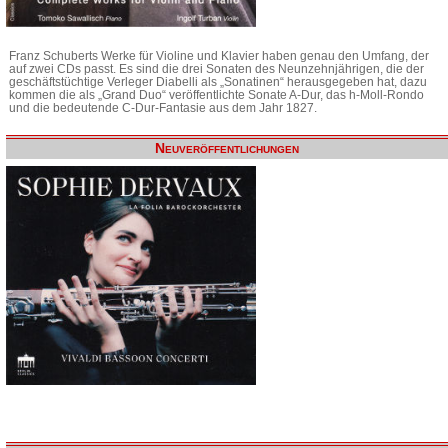
Franz Schuberts Werke für Violine und Klavier haben genau den Umfang, der
auf zwei CDs passt. Es sind die drei Sonaten des Neunzehnjährigen, die der
geschäftstüchtige Verleger Diabelli als „Sonatinen“ herausgegeben hat, dazu
kommen die als „Grand Duo“ veröffentlichte Sonate A-Dur, das h-Moll-Rondo
und die bedeutende C-Dur-Fantasie aus dem Jahr 1827.
Neuveröffentlichungen