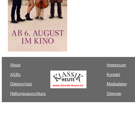
About
Impressum
AGBs
Kontakt
Datenschutz
Mediadaten
Haftungsausschluss
Sitemap