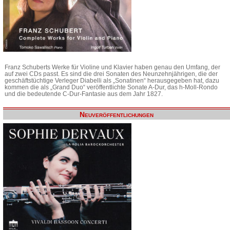
Franz Schuberts Werke für Violine und Klavier haben genau den Umfang, der
auf zwei CDs passt. Es sind die drei Sonaten des Neunzehnjährigen, die der
geschäftstüchtige Verleger Diabelli als „Sonatinen“ herausgegeben hat, dazu
kommen die als „Grand Duo“ veröffentlichte Sonate A-Dur, das h-Moll-Rondo
und die bedeutende C-Dur-Fantasie aus dem Jahr 1827.
Neuveröffentlichungen