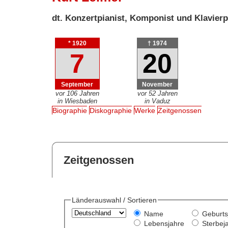
dt. Konzertpianist, Komponist und Klavier
* 1920
† 1974
7
20
September
November
vor 106 Jahren
vor 52 Jahren
in Wiesbaden
in Vaduz
Biographie
Diskographie
Werke
Zeitgenossen
Zeitgenossen
Länderauswahl / Sortieren
Name
Geburts
Lebensjahre
Sterbej