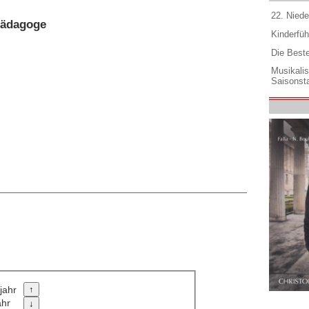
22. Niede
pädagoge
Kinderfüh
Die Best
Musikali
Saisonsta
jahr
ahr