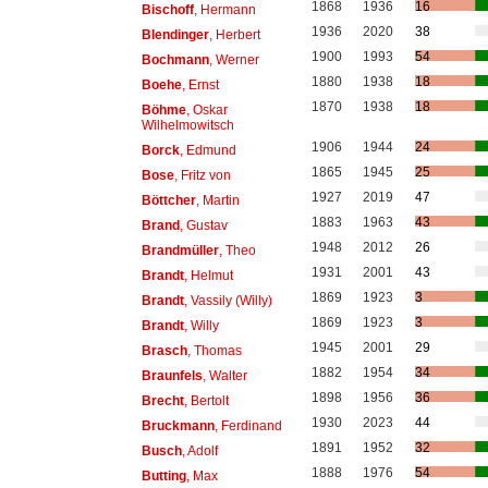
1868
1936
16
Bischoff
, Hermann
1936
2020
38
Blendinger
, Herbert
1900
1993
54
Bochmann
, Werner
1880
1938
18
Boehe
, Ernst
1870
1938
18
Böhme
, Oskar
Wilhelmowitsch
1906
1944
24
Borck
, Edmund
1865
1945
25
Bose
, Fritz von
1927
2019
47
Böttcher
, Martin
1883
1963
43
Brand
, Gustav
1948
2012
26
Brandmüller
, Theo
1931
2001
43
Brandt
, Helmut
1869
1923
3
Brandt
, Vassily (Willy)
1869
1923
3
Brandt
, Willy
1945
2001
29
Brasch
, Thomas
1882
1954
34
Braunfels
, Walter
1898
1956
36
Brecht
, Bertolt
1930
2023
44
Bruckmann
, Ferdinand
1891
1952
32
Busch
, Adolf
1888
1976
54
Butting
, Max