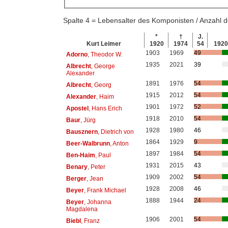
Spalte 4 = Lebensalter des Komponisten / Anzahl
*
†
J.
Kurt Leimer
1920
1974
54
192
1903
1969
49
Adorno
, Theodor W.
1935
2021
39
Albrecht
, George
Alexander
1891
1976
54
Albrecht
, Georg
1915
2012
54
Alexander
, Haim
1901
1972
52
Apostel
, Hans Erich
1918
2010
54
Baur
, Jürg
1928
1980
46
Bausznern
, Dietrich von
1864
1929
9
Beer-Walbrunn
, Anton
1897
1984
54
Ben-Haim
, Paul
1931
2015
43
Benary
, Peter
1909
2002
54
Berger
, Jean
1928
2008
46
Beyer
, Frank Michael
1888
1944
24
Beyer
, Johanna
Magdalena
1906
2001
54
Biebl
, Franz