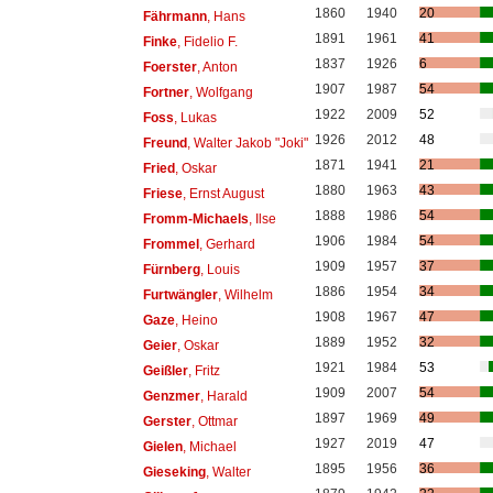
1860
1940
20
Fährmann
, Hans
1891
1961
41
Finke
, Fidelio F.
1837
1926
6
Foerster
, Anton
1907
1987
54
Fortner
, Wolfgang
1922
2009
52
Foss
, Lukas
1926
2012
48
Freund
, Walter Jakob "Joki"
1871
1941
21
Fried
, Oskar
1880
1963
43
Friese
, Ernst August
1888
1986
54
Fromm-Michaels
, Ilse
1906
1984
54
Frommel
, Gerhard
1909
1957
37
Fürnberg
, Louis
1886
1954
34
Furtwängler
, Wilhelm
1908
1967
47
Gaze
, Heino
1889
1952
32
Geier
, Oskar
1921
1984
53
Geißler
, Fritz
1909
2007
54
Genzmer
, Harald
1897
1969
49
Gerster
, Ottmar
1927
2019
47
Gielen
, Michael
1895
1956
36
Gieseking
, Walter