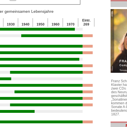
 der gemeinsamen Lebensjahre
Eintr.
0
1930
1940
1950
1960
1970
269
Franz Sch
Klavier h
zwei CDs 
des Neunz
geschäftst
„Sonatine
kommen di
Sonate A-
bedeutend
1827.