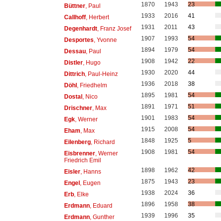
1870
1943
23
Büttner
, Paul
1933
2016
41
Callhoff
, Herbert
1931
2011
43
Degenhardt
, Franz Josef
1907
1993
54
Desportes
, Yvonne
1894
1979
54
Dessau
, Paul
1908
1942
22
Distler
, Hugo
1930
2020
44
Dittrich
, Paul-Heinz
1936
2018
38
Döhl
, Friedhelm
1895
1981
54
Dostal
, Nico
1891
1971
51
Drischner
, Max
1901
1983
54
Egk
, Werner
1915
2008
54
Eham
, Max
1848
1925
5
Eilenberg
, Richard
1908
1981
54
Eisbrenner
, Werner
Friedrich Emil
1898
1962
42
Eisler
, Hanns
1875
1943
23
Engel
, Eugen
1938
2024
36
Erb
, Elke
1896
1958
38
Erdmann
, Eduard
1939
1996
35
Erdmann
, Gunther