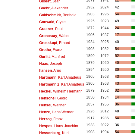
1879
1942
22
Gilbert
, Jean
1932
2024
42
Goehr
, Alexander
1903
1996
54
Goldschmidt
, Berthold
1925
2023
49
Gottwald
, Clytus
1872
1944
24
Graener
, Paul
1906
1937
17
Gronostay
, Walter
1934
2025
40
Grosskopf
, Erhard
1908
1982
54
Grothe
, Franz
1890
1972
52
Gurlitt
, Manfred
1879
1960
40
Haas
, Joseph
1894
1950
30
hansen
, Arno
1905
1963
43
Hartmann
, Karl Amadeus
1905
1963
43
Hartmann 2
, Karl Amadeus
1879
1952
32
Heckel
, Wilhelm Hermann
1850
1934
14
Henschel
, Georg
1857
1956
36
Hensel
, Walther
1926
2012
48
Henze
, Hans Werner
1917
1986
54
Herzog
, Franz
1938
2022
36
Hespos
, Hans-Joachim
1908
1994
54
Hessenberg
, Kurt