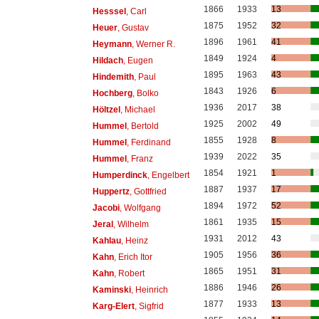
1866
1933
13
Hesssel
, Carl
1875
1952
32
Heuer
, Gustav
1896
1961
41
Heymann
, Werner R.
1849
1924
4
Hildach
, Eugen
1895
1963
43
Hindemith
, Paul
1843
1926
6
Hochberg
, Bolko
1936
2017
38
Höltzel
, Michael
1925
2002
49
Hummel
, Bertold
1855
1928
8
Hummel
, Ferdinand
1939
2022
35
Hummel
, Franz
1854
1921
1
Humperdinck
, Engelbert
1887
1937
17
Huppertz
, Gottfried
1894
1972
52
Jacobi
, Wolfgang
1861
1935
15
Jeral
, Wilhelm
1931
2012
43
Kahlau
, Heinz
1905
1956
36
Kahn
, Erich Itor
1865
1951
31
Kahn
, Robert
1886
1946
26
Kaminski
, Heinrich
1877
1933
13
Karg-Elert
, Sigfrid