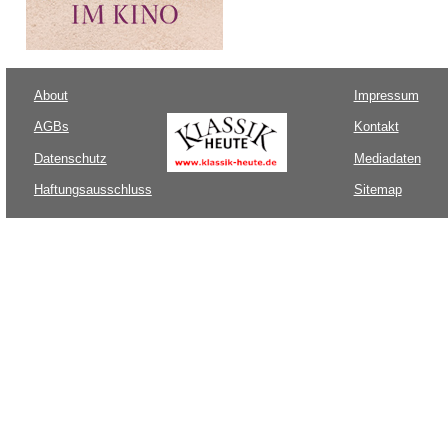
About
Impressum
AGBs
Kontakt
Datenschutz
Mediadaten
Haftungsausschluss
Sitemap