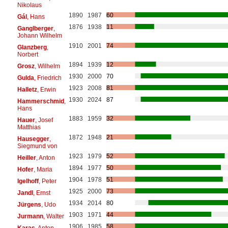
Nikolaus
1890
1987
60
Gál
, Hans
1876
1938
11
Ganglberger
,
Johann Wilhelm
1910
2001
74
Glanzberg
,
Norbert
1894
1939
12
Grosz
, Wilhelm
1930
2000
70
Gulda
, Friedrich
1923
2008
81
Halletz
, Erwin
1930
2024
87
Hammerschmid
,
Hans
1883
1959
32
Hauer
, Josef
Matthias
1872
1948
21
Hausegger
,
Siegmund von
1923
1979
52
Heiller
, Anton
1894
1977
50
Hofer
, Maria
1904
1978
51
Igelhoff
, Peter
1925
2000
73
Jandl
, Ernst
1934
2014
80
Jürgens
, Udo
1903
1971
44
Jurmann
, Walter
1906
1985
58
Karas
, Anton