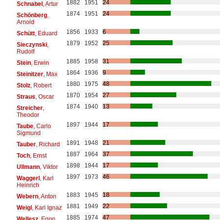
1882
1951
24
Schnabel
, Artur
1874
1951
24
Schönberg
,
Arnold
1856
1933
6
Schütt
, Eduard
1879
1952
25
Sieczynski
,
Rudolf
1885
1958
31
Stein
, Erwin
1864
1936
9
Steinitzer
, Max
1880
1975
48
Stolz
, Robert
1870
1954
27
Straus
, Oscar
1874
1940
13
Streicher
,
Theodor
1897
1944
17
Taube
, Carlo
Sigmund
1891
1948
21
Tauber
, Richard
1887
1964
37
Toch
, Ernst
1898
1944
17
Ullmann
, Viktor
1897
1973
46
Waggerl
, Karl
Heinrich
1883
1945
18
Webern
, Anton
1881
1949
22
Weigl
, Karl Ignaz
1885
1974
47
Wellesz
, Egon