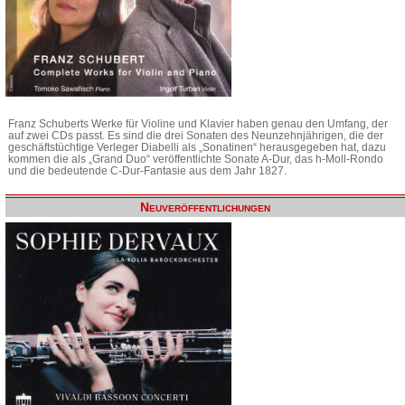
Franz Schuberts Werke für Violine und Klavier haben genau den Umfang, der
auf zwei CDs passt. Es sind die drei Sonaten des Neunzehnjährigen, die der
geschäftstüchtige Verleger Diabelli als „Sonatinen“ herausgegeben hat, dazu
kommen die als „Grand Duo“ veröffentlichte Sonate A-Dur, das h-Moll-Rondo
und die bedeutende C-Dur-Fantasie aus dem Jahr 1827.
Neuveröffentlichungen