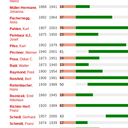
Heinz
1868
1941
14
Müller-Hermann
,
Johanna
1892
1964
37
Pachernegg
,
Alois
1907
2003
76
Pahlen
, Kurt
1875
1950
23
Pembaur d.J.
,
Josef
1902
1979
52
Pilss
, Karl
1940
2001
61
Pirchner
, Werner
1873
1951
24
Posa
, Oskar C.
1873
1940
13
Rabl
, Walter
1900
1954
27
Raymond
, Fred
1906
1991
64
Reisfeld
, Bert
1939
1989
50
Rettenbacher
,
Hans
1860
1945
18
Reznicek
, Emil
Nikolaus
1920
1989
62
Richter Herf
,
Franz
1957
2000
43
Schedl
, Gerhard
1874
1939
12
Schmidt
, Franz