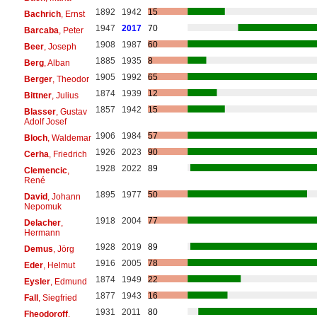
1892
1942
15
Bachrich
, Ernst
1947
2017
70
Barcaba
, Peter
1908
1987
60
Beer
, Joseph
1885
1935
8
Berg
, Alban
1905
1992
65
Berger
, Theodor
1874
1939
12
Bittner
, Julius
1857
1942
15
Blasser
, Gustav
Adolf Josef
1906
1984
57
Bloch
, Waldemar
1926
2023
90
Cerha
, Friedrich
1928
2022
89
Clemencic
,
René
1895
1977
50
David
, Johann
Nepomuk
1918
2004
77
Delacher
,
Hermann
1928
2019
89
Demus
, Jörg
1916
2005
78
Eder
, Helmut
1874
1949
22
Eysler
, Edmund
1877
1943
16
Fall
, Siegfried
1931
2011
80
Fheodoroff
,