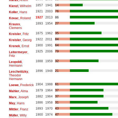
1857
1941
14
Kienzl
, Wilhelm
1921
2003
76
Koller
, Hans
1927
2013
86
Kovac
, Roland
1893
1954
27
Krauss
,
Clemens
1875
1962
35
Kreisler
, Fritz
1922
2011
84
Kreisler
, Georg
1900
1991
64
Krenek
, Ernst
1925
2006
79
Leitermeyer
,
Fritz
1888
1959
32
Leopoldi
,
Hermann
1896
1948
21
Leschetitzky
,
Theodor
Hermann
1904
1988
61
Loewe
, Frederick
1879
1964
37
Mahler
, Alma
1882
1964
37
Marx
, Joseph
1886
1958
31
May
, Hans
1893
1970
43
Mittler
, Franz
1900
1974
47
Müller
, Willy