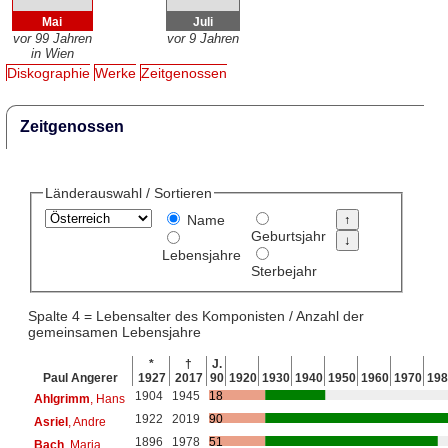
Mai
Juli
vor 99 Jahren
vor 9 Jahren
in Wien
Diskographie
Werke
Zeitgenossen
Zeitgenossen
Länderauswahl / Sortieren
Name
Geburtsjahr
Lebensjahre
Sterbejahr
Spalte 4 = Lebensalter des Komponisten / Anzahl der
gemeinsamen Lebensjahre
*
†
J.
Paul Angerer
1927
2017
90
1920
1930
1940
1950
1960
1970
198
1904
1945
18
Ahlgrimm
, Hans
1922
2019
90
Asriel
, Andre
1896
1978
51
Bach
, Maria