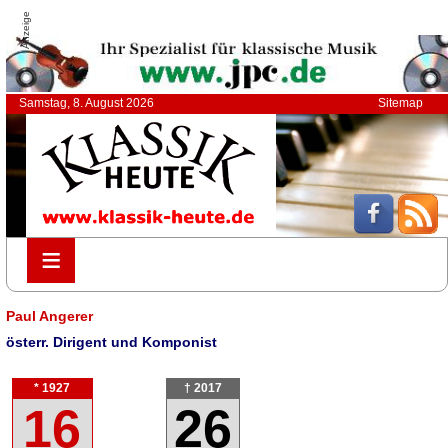
Anzeige
Samstag, 8. August 2026
Sitemap
≡
≡
Paul Angerer
österr. Dirigent und Komponist
* 1927
† 2017
16
26