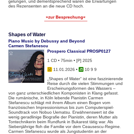
gelungen, und dementsprechend waren die Erwartungen
des Rezensenten an die neue CD hoch.
»zur Besprechung«
Shapes of Water
Piano Music by Debussy and Beyond
Carmen Stefanescu
Prospero Classical PROSP0127
1 CD • 75min • [P] 2025
11.01.2026
•
10 9 9
„Shapes of Water“ ist eine faszinierende
Reise durch die vielen Stimmungen und
Erscheinungsformen des Wassers –
von ganz unterschiedlichen Komponisten in Klang gefasst.
Die rumänische, in Köln lebende Pianistin Carmen
Stefanescu schlägt mit ihrem Album einen Bogen vom
französischen Impressionismus bis zum Computerspiel-
Soundtrack von Nobuo Uematsu. Erwähnenswert ist die
wenig geradlinige Biografie der Pianistin, deren Mutter als
Tontechnikerin beim Rundfunk in Bukarest tätig war. Als
Siebenjährige floh die Familie vor dem Ceausescu-Regime.
Carmen Stefanescu wurde als Jungstudentin an der