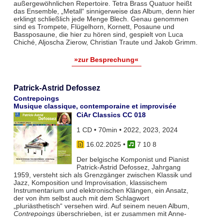
außergewöhnlichen Repertoire. Tetra Brass Quatuor heißt
das Ensemble, „Metall“ sinnigerweise das Album, denn hier
erklingt schließlich jede Menge Blech. Genau genommen
sind es Trompete, Flügelhorn, Kornett, Posaune und
Bassposaune, die hier zu hören sind, gespielt von Luca
Chiché, Aljoscha Zierow, Christian Traute und Jakob Grimm.
»zur Besprechung«
Patrick-Astrid Defossez
Contrepoings
Musique classique, contemporaine et improvisée
CiAr Classics CC 018
1 CD • 70min • 2022, 2023, 2024
16.02.2025
•
7 10 8
Der belgische Komponist und Pianist
Patrick-Astrid Defossez, Jahrgang
1959, versteht sich als Grenzgänger zwischen Klassik und
Jazz, Komposition und Improvisation, klassischem
Instrumentarium und elektronischen Klängen, ein Ansatz,
der von ihm selbst auch mit dem Schlagwort
„pluriästhetisch“ versehen wird. Auf seinem neuen Album,
Contrepoings
überschrieben, ist er zusammen mit Anne-