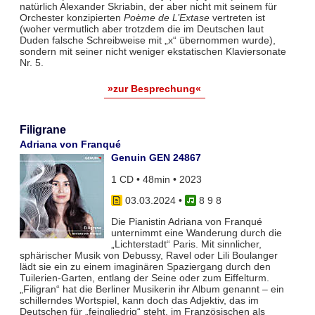
natürlich Alexander Skriabin, der aber nicht mit seinem für
Orchester konzipierten
Poème de L’Extase
vertreten ist
(woher vermutlich aber trotzdem die im Deutschen laut
Duden falsche Schreibweise mit „x“ übernommen wurde),
sondern mit seiner nicht weniger ekstatischen Klaviersonate
Nr. 5.
»zur Besprechung«
Filigrane
Adriana von Franqué
Genuin GEN 24867
1 CD • 48min • 2023
03.03.2024
•
8 9 8
Die Pianistin Adriana von Franqué
unternimmt eine Wanderung durch die
„Lichterstadt“ Paris. Mit sinnlicher,
sphärischer Musik von Debussy, Ravel oder Lili Boulanger
lädt sie ein zu einem imaginären Spaziergang durch den
Tuilerien-Garten, entlang der Seine oder zum Eiffelturm.
„Filigran“ hat die Berliner Musikerin ihr Album genannt – ein
schillerndes Wortspiel, kann doch das Adjektiv, das im
Deutschen für „feingliedrig“ steht, im Französischen als