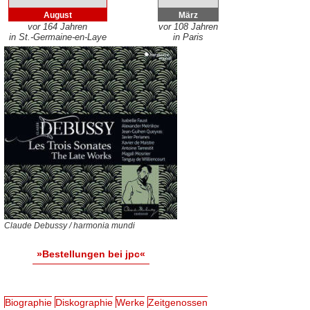
August
März
vor 164 Jahren
vor 108 Jahren
in St.-Germaine-en-Laye
in Paris
Claude Debussy / harmonia mundi
»Bestellungen bei jpc«
Biographie
Diskographie
Werke
Zeitgenossen