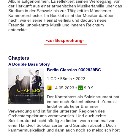
Album aufgenommen. Es reflektiert seinen Werdegang: von
der Herkunft aus einer armenischen Musikerfamilie über das
Studium in der Schweiz bis zur Tätigkeit im Münchener
Kammerorchester. Im Booklet sinnt der Musiker darüber
nach, wie er seine Heimat verließ und dadurch neue
Freunde, unbekannte Musik und inneren Reichtum
entdeckte.
»zur Besprechung«
Chapters
A Double Bass Story
Berlin Classics 0302929BC
1 CD • 58min • 2022
14.05.2023
•
9 9 9
Der Kontrabass als Soloinstrument hat
immer noch Seltenheitswert. Zumeist
findet er als tiefer Brummer
Verwendung und ist für die untersten Regionen des
Orchesterspektrums verantwortlich. Und auch echte
Sololiteratur ist nicht häufig zu finden, wenn man mal von
einer Handvoll Solokonzerten und Sonaten absieht. Doch
kammermusikalisch und dann auch noch so melodisch hört