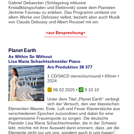
Gabriel Debaecker (Schlagzeug inklusive
Kristallklangschalen und Elektronik) sowie dem Pianisten
Jérémie Favreau zu erleben. Das Programm umfasst vor
allem Werke von Defossez selbst, bezieht aber auch Musik
von Claude Debussy und Albert Roussel mit ein.
»zur Besprechung«
Planet Earth
As Within So Without
Lisa Maria Schachtschneider Piano
Ars Produktion 38 377
1 CD/SACD stereo/surround • 69min •
2024
06.02.2025
•
9 10 10
Unter dem Titel „Planet Earth“ verbirgt
sich der Versuch, den vier klassischen
Elementen Wasser, Erde, Luft und Feuer Klavierstücke aus
verschiedenen Epochen zuzuordnen und dabei für eine
angemessene Frauenquote zu sorgen. Die deutsche
Pianistin Lisa Maria Schachtschneider, die in der Schweiz
lebt, möchte mit ihrer Auswahl darin erinnern, dass „wir die
Elemente nicht nur um uns, sondern auch in uns tragen“.