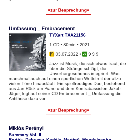
»zur Besprechung«
Umfassung _ Embracement
TYXart TXA21156
1 CD • 80min • 2021
03.07.2022
•
9 9 9
Jazz ist Musik, die sich etwas traut, die
über die Stränge schlägt, die
Unvorhergesehenes integriert. Was
manchmal auch auf einen sportlichen Wettstreit der allzu
vielen Töne hinausläuft. Ein spielfreudiges Duo, bestehend
aus Jan Röck am Piano und dem Kontrabassisten Jakob
Jäger, legt auf seiner CD Embracement _ Umfassung die
Antithese dazu vor.
»zur Besprechung«
Miklós Perényi
Summary Vol. II
Bartók, Debussy, Kodály, Martinů, Mendelssohn,