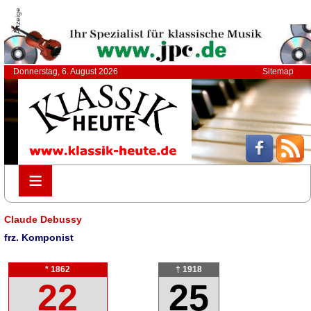
Anzeige
Donnerstag, 6. August 2026
Sitemap
≡
≡
Claude Debussy
frz. Komponist
* 1862
† 1918
22
25