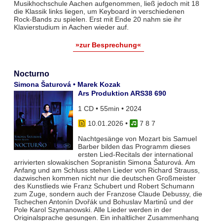
Musikhochschule Aachen aufgenommen, ließ jedoch mit 18
die Klassik links liegen, um Keyboard in verschiedenen
Rock-Bands zu spielen. Erst mit Ende 20 nahm sie ihr
Klavierstudium in Aachen wieder auf.
»zur Besprechung«
Nocturno
Simona Šaturová • Marek Kozak
Ars Produktion ARS38 690
1 CD • 55min • 2024
10.01.2026
•
7 8 7
Nachtgesänge von Mozart bis Samuel
Barber bilden das Programm dieses
ersten Lied-Recitals der international
arrivierten slowakischen Sopranistin Simona Šaturová. Am
Anfang und am Schluss stehen Lieder von Richard Strauss,
dazwischen kommen nicht nur die deutschen Großmeister
des Kunstlieds wie Franz Schubert und Robert Schumann
zum Zuge, sondern auch der Franzose Claude Debussy, die
Tschechen Antonín Dvořák und Bohuslav Martinů und der
Pole Karol Szymanowski. Alle Lieder werden in der
Originalsprache gesungen. Ein inhaltlicher Zusammenhang