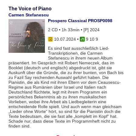
The Voice of Piano
Carmen Stefanescu
Prospero Classical PROSP0098
2 CD • 1h 33min • [P] 2024
10.07.2024
•
9 10 9
Es sind fast ausschließlich Lied-
Transkriptionen, die Carmen
Stefanescu in ihrem neuen Album
präsentiert. Im Gespräch mit Robert Nemeczek, das im
Booklet (deutsch und englisch) abgedruckt ist, gibt sie
Auskunft über die Gründe, die zu ihrer bunten, von Bach bis
zu Fazil Say reichenden Auswahl geführt haben. Die
Pianistin, die als Kind mit ihren Eltern vor dem Ceausescu-
Regime aus Rumänien über Israel und Italien nach
Deutschland flüchtete, legt mit ihrem Programm ein
persönliches Bekenntnis ab zu ihren musikalischen
Vorlieben, wobei ihre Arbeit als Liedbegleiterin eine
entscheidende Rolle spielt. Und auch wenn man gleichsam
„Lieder ohne Worte“ hört, so sind für die Pianistin doch die
Texte bedeutsam, die sie fast alle „komplett im Kopf“ hat.
Schade nur, dass diese Texte im Programmheft nicht zu
finden sind.