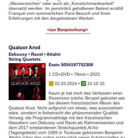
„Wasserzeichen“ oder auch als „Kunstschmiedearbeit“
übersetzt werden. Im persönlich gehaltenen Beitext erzählt
Franqué vom sommerlichen Paris-Besuch und ihren
Erfahrungen mit den dargebotenen Werken.
»zur Besprechung«
Quatuor Arod
Debussy • Ravel • Attahir
String Quartets
Erato 5054197752308
1 CD+DVD • 78min • 2023
02.03.2024
•
10 10 10
Kaum je hat mich das Verfassen einer
Rezension solche Skrupel gekostet wie
bei diesem französischen Album des
Quatuor Arod. Nicht aufgrund von etwas, was auszusetzen
wäre, sondern in Anbetracht der phänomenalen Qualität.
Vorweg: die Programmabfolge mit den französischen
Klassikern von Debussy und Ravel als Rahmenwerken und
dem 2017 entstandenen Streichquartett
Al Asr
(Tagesgebete) vom 1989 in Toulouse geborenen Benjamin
Attahir (über den online erstaunlich wenig Substanzielles zu