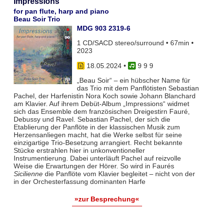
Impressions
for pan flute, harp and piano
Beau Soir Trio
MDG 903 2319-6
1 CD/SACD stereo/surround • 67min •
2023
18.05.2024
•
9 9 9
„Beau Soir“ – ein hübscher Name für
das Trio mit dem Panflötisten Sebastian
Pachel, der Harfenistin Nora Koch sowie Johann Blanchard
am Klavier. Auf ihrem Debüt-Album „Impressions“ widmet
sich das Ensemble dem französischen Dreigestirn Fauré,
Debussy und Ravel. Sebastian Pachel, der sich die
Etablierung der Panflöte in der klassischen Musik zum
Herzensanliegen macht, hat die Werke selbst für seine
einzigartige Trio-Besetzung arrangiert. Recht bekannte
Stücke erstrahlen hier in unkonventioneller
Instrumentierung. Dabei unterläuft Pachel auf reizvolle
Weise die Erwartungen der Hörer. So wird in Faurés
Sicilienne
die Panflöte vom Klavier begleitet – nicht von der
in der Orchesterfassung dominanten Harfe
»zur Besprechung«