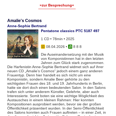
»zur Besprechung«
Amalie's Cosmos
Anne-Sophie Bertrand
Pentatone classics PTC 5187 497
1 CD • 78min • 2025
08.04.2026
•
8 8 8
Die Auseinandersetzung mit der Musik
von Komponistinnen hat in den letzten
Jahren zum Glück stark zugenommen.
Die Harfenistin Anne-Sophie Bertrand widmet sich auf ihrer
neuen CD „Amalie’s Cosmos“ jedoch einem ganz anderen
Frauentyp. Denn hier handelt es sich nicht um eine
Komponistin, sondern Amalie Beer gehörte zu den
wichtigsten Frauen des 18. und 19. Jahrhunderts in Berlin,
hatte sie dort doch einen bedeutenden Salon. In den Salons
trafen sich unter anderem Künstler, Gelehrte, aber auch
Interessierte. Somit boten sie eine wichtige Möglichkeit des
Austausches in einem kleinen Rahmen: Hier konnten
Kompositionen ausprobiert werden, bevor sie der großen
Öffentlichkeit präsentiert wurden. In der Semi-Öffentlichkeit
des Salons konnten auch Frauen auftreten – in einer Zeit, in