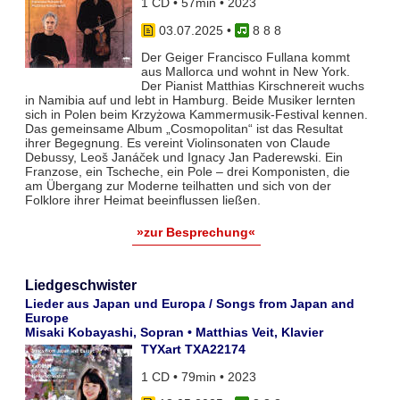
1 CD • 57min • 2023
03.07.2025
•
8 8 8
Der Geiger Francisco Fullana kommt
aus Mallorca und wohnt in New York.
Der Pianist Matthias Kirschnereit wuchs
in Namibia auf und lebt in Hamburg. Beide Musiker lernten
sich in Polen beim Krzyżowa Kammermusik-Festival kennen.
Das gemeinsame Album „Cosmopolitan“ ist das Resultat
ihrer Begegnung. Es vereint Violinsonaten von Claude
Debussy, Leoš Janáček und Ignacy Jan Paderewski. Ein
Franzose, ein Tscheche, ein Pole – drei Komponisten, die
am Übergang zur Moderne teilhatten und sich von der
Folklore ihrer Heimat beeinflussen ließen.
»zur Besprechung«
Liedgeschwister
Lieder aus Japan und Europa / Songs from Japan and
Europe
Misaki Kobayashi, Sopran • Matthias Veit, Klavier
TYXart TXA22174
1 CD • 79min • 2023