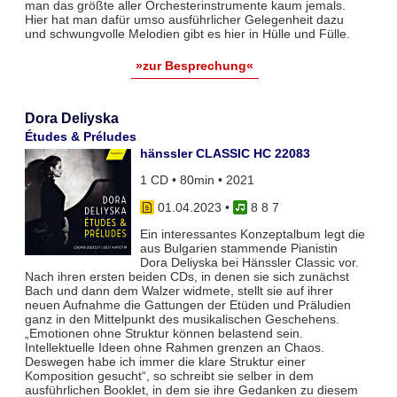
man das größte aller Orchesterinstrumente kaum jemals.
Hier hat man dafür umso ausführlicher Gelegenheit dazu
und schwungvolle Melodien gibt es hier in Hülle und Fülle.
»zur Besprechung«
Dora Deliyska
Études & Préludes
hänssler CLASSIC HC 22083
1 CD • 80min • 2021
01.04.2023
•
8 8 7
Ein interessantes Konzeptalbum legt die
aus Bulgarien stammende Pianistin
Dora Deliyska bei Hänssler Classic vor.
Nach ihren ersten beiden CDs, in denen sie sich zunächst
Bach und dann dem Walzer widmete, stellt sie auf ihrer
neuen Aufnahme die Gattungen der Etüden und Präludien
ganz in den Mittelpunkt des musikalischen Geschehens.
„Emotionen ohne Struktur können belastend sein.
Intellektuelle Ideen ohne Rahmen grenzen an Chaos.
Deswegen habe ich immer die klare Struktur einer
Komposition gesucht“, so schreibt sie selber in dem
ausführlichen Booklet, in dem sie ihre Gedanken zu diesem