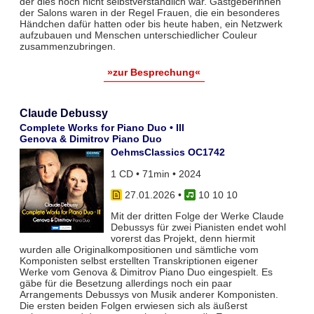
der dies noch nicht selbstverständlich war. Gastgeberinnen
der Salons waren in der Regel Frauen, die ein besonderes
Händchen dafür hatten oder bis heute haben, ein Netzwerk
aufzubauen und Menschen unterschiedlicher Couleur
zusammenzubringen.
»zur Besprechung«
Claude Debussy
Complete Works for Piano Duo • III
Genova & Dimitrov Piano Duo
OehmsClassics OC1742
1 CD • 71min • 2024
27.01.2026
•
10 10 10
Mit der dritten Folge der Werke Claude
Debussys für zwei Pianisten endet wohl
vorerst das Projekt, denn hiermit
wurden alle Originalkompositionen und sämtliche vom
Komponisten selbst erstellten Transkriptionen eigener
Werke vom Genova & Dimitrov Piano Duo eingespielt. Es
gäbe für die Besetzung allerdings noch ein paar
Arrangements Debussys von Musik anderer Komponisten.
Die ersten beiden Folgen erwiesen sich als äußerst