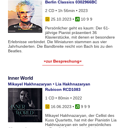
Berlin Classics 0302966BC
2 CD • 1h 56min • 2023
25.10.2023
•
10 9 9
Persönlicher geht es kaum: Der 61-
jährige Pianist präsentiert 36
Klavierstücke, mit denen er besondere
Erlebnisse verbindet. Die Miniaturen stammen aus vier
Jahrhunderten. Die Bandbreite reicht von Bach bis zu den
Beatles.
»zur Besprechung«
Inner World
Mikayel Hakhnazaryan • Lia Hakhnazaryan
Rubicon RCD1083
1 CD • 80min • 2022
16.06.2023
•
9 9 9
Mikayel Hakhnazaryan, der Cellist des
Kuss Quartetts, hat mit der Pianistin Lia
Hakhnazaryan ein sehr persönliches