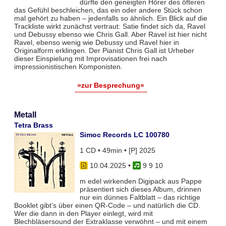
dürfte den geneigten Hörer des öfteren
das Gefühl beschleichen, das ein oder andere Stück schon
mal gehört zu haben – jedenfalls so ähnlich. Ein Blick auf die
Trackliste wirkt zunächst vertraut: Satie findet sich da, Ravel
und Debussy ebenso wie Chris Gall. Aber Ravel ist hier nicht
Ravel, ebenso wenig wie Debussy und Ravel hier in
Originalform erklingen. Der Pianist Chris Gall ist Urheber
dieser Einspielung mit Improvisationen frei nach
impressionistischen Komponisten.
»zur Besprechung«
Metall
Tetra Brass
Simoc Records LC 100780
1 CD • 49min • [P] 2025
10.04.2025
•
9 9 10
m edel wirkenden Digipack aus Pappe
präsentiert sich dieses Album, drinnen
nur ein dünnes Faltblatt – das richtige
Booklet gibt’s über einen QR-Code – und natürlich die CD.
Wer die dann in den Player einlegt, wird mit
Blechbläsersound der Extraklasse verwöhnt – und mit einem