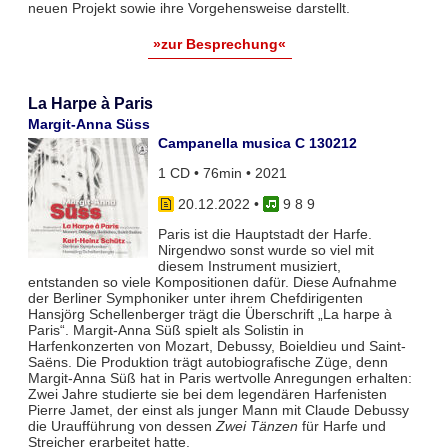
neuen Projekt sowie ihre Vorgehensweise darstellt.
»zur Besprechung«
La Harpe à Paris
Margit-Anna Süss
Campanella musica C 130212
1 CD • 76min • 2021
20.12.2022
•
9 8 9
Paris ist die Hauptstadt der Harfe.
Nirgendwo sonst wurde so viel mit
diesem Instrument musiziert,
entstanden so viele Kompositionen dafür. Diese Aufnahme
der Berliner Symphoniker unter ihrem Chefdirigenten
Hansjörg Schellenberger trägt die Überschrift „La harpe à
Paris“. Margit-Anna Süß spielt als Solistin in
Harfenkonzerten von Mozart, Debussy, Boieldieu und Saint-
Saëns. Die Produktion trägt autobiografische Züge, denn
Margit-Anna Süß hat in Paris wertvolle Anregungen erhalten:
Zwei Jahre studierte sie bei dem legendären Harfenisten
Pierre Jamet, der einst als junger Mann mit Claude Debussy
die Uraufführung von dessen
Zwei Tänzen
für Harfe und
Streicher erarbeitet hatte.