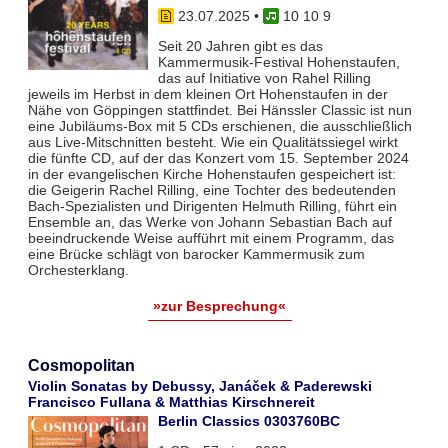
23.07.2025
•
10 10 9
Seit 20 Jahren gibt es das
Kammermusik-Festival Hohenstaufen,
das auf Initiative von Rahel Rilling
jeweils im Herbst in dem kleinen Ort Hohenstaufen in der
Nähe von Göppingen stattfindet. Bei Hänssler Classic ist nun
eine Jubiläums-Box mit 5 CDs erschienen, die ausschließlich
aus Live-Mitschnitten besteht. Wie ein Qualitätssiegel wirkt
die fünfte CD, auf der das Konzert vom 15. September 2024
in der evangelischen Kirche Hohenstaufen gespeichert ist:
die Geigerin Rachel Rilling, eine Tochter des bedeutenden
Bach-Spezialisten und Dirigenten Helmuth Rilling, führt ein
Ensemble an, das Werke von Johann Sebastian Bach auf
beeindruckende Weise aufführt mit einem Programm, das
eine Brücke schlägt von barocker Kammermusik zum
Orchesterklang.
»zur Besprechung«
Cosmopolitan
Violin Sonatas by Debussy, Janáček & Paderewski
Francisco Fullana & Matthias Kirschnereit
Berlin Classics 0303760BC