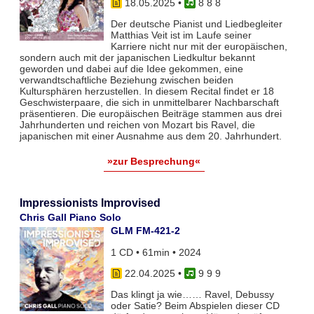
18.05.2025
•
8 8 8
Der deutsche Pianist und Liedbegleiter
Matthias Veit ist im Laufe seiner
Karriere nicht nur mit der europäischen,
sondern auch mit der japanischen Liedkultur bekannt
geworden und dabei auf die Idee gekommen, eine
verwandtschaftliche Beziehung zwischen beiden
Kultursphären herzustellen. In diesem Recital findet er 18
Geschwisterpaare, die sich in unmittelbarer Nachbarschaft
präsentieren. Die europäischen Beiträge stammen aus drei
Jahrhunderten und reichen von Mozart bis Ravel, die
japanischen mit einer Ausnahme aus dem 20. Jahrhundert.
»zur Besprechung«
Impressionists Improvised
Chris Gall Piano Solo
GLM FM-421-2
1 CD • 61min • 2024
22.04.2025
•
9 9 9
Das klingt ja wie…… Ravel, Debussy
oder Satie? Beim Abspielen dieser CD