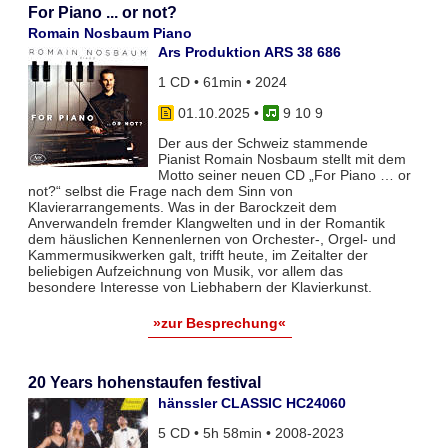
For Piano ... or not?
Romain Nosbaum Piano
Ars Produktion ARS 38 686
1 CD • 61min • 2024
01.10.2025
•
9 10 9
Der aus der Schweiz stammende
Pianist Romain Nosbaum stellt mit dem
Motto seiner neuen CD „For Piano … or
not?“ selbst die Frage nach dem Sinn von
Klavierarrangements. Was in der Barockzeit dem
Anverwandeln fremder Klangwelten und in der Romantik
dem häuslichen Kennenlernen von Orchester-, Orgel- und
Kammermusikwerken galt, trifft heute, im Zeitalter der
beliebigen Aufzeichnung von Musik, vor allem das
besondere Interesse von Liebhabern der Klavierkunst.
»zur Besprechung«
20 Years hohenstaufen festival
hänssler CLASSIC HC24060
5 CD • 5h 58min • 2008-2023