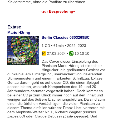
Klavierstimme, ohne die Panflöte zu übertönen.
»zur Besprechung«
Extase
Mario Häring
Berlin Classics 0303269BC
1 CD • 61min • 2022, 2023
27.03.2024
•
10 10 10
Das Cover dieser Einspielung des
Pianisten Mario Häring ist ein echter
Hingucker: ein grellbuntes Gesicht vor
dunkelblauem Hintergrund, überwuchert von irisierenden
Blumenmustern und einem markenten Schriftzug: Extase.
Genau darum geht es auf dieser CD, die einen Spiegel
dessen bieten, was sich Komponisten des 19. und 20.
Jahrhunderts darunter vorgestellt haben. Doch kommt es
bei einer CD ja zum Glück immer noch auf den Inhalt und
weniger auf das äußere Erscheinungsbild an. Da sind zum
einen die üblichen Verdächtigen, die vielen Pianisten zu
diesem Thema einfallen würden: Franz Liszt, vertreten mit
dem Mephisto-Walzer Nr. 1, Richard Wagner
(Isoldes
Liebestod)
oder Claude Debussy
(L’Isle joyeuse)
. Und