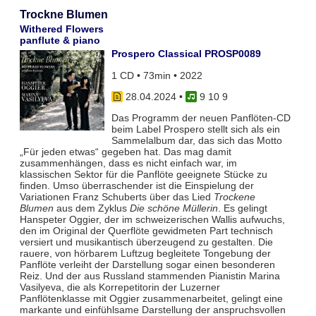
Trockne Blumen
Withered Flowers
panflute & piano
Prospero Classical PROSP0089
1 CD • 73min • 2022
28.04.2024
•
9 10 9
Das Programm der neuen Panflöten-CD
beim Label Prospero stellt sich als ein
Sammelalbum dar, das sich das Motto
„Für jeden etwas“ gegeben hat. Das mag damit
zusammenhängen, dass es nicht einfach war, im
klassischen Sektor für die Panflöte geeignete Stücke zu
finden. Umso überraschender ist die Einspielung der
Variationen Franz Schuberts über das Lied
Trockene
Blumen
aus dem Zyklus
Die schöne Müllerin
. Es gelingt
Hanspeter Oggier, der im schweizerischen Wallis aufwuchs,
den im Original der Querflöte gewidmeten Part technisch
versiert und musikantisch überzeugend zu gestalten. Die
rauere, von hörbarem Luftzug begleitete Tongebung der
Panflöte verleiht der Darstellung sogar einen besonderen
Reiz. Und der aus Russland stammenden Pianistin Marina
Vasilyeva, die als Korrepetitorin der Luzerner
Panflötenklasse mit Oggier zusammenarbeitet, gelingt eine
markante und einfühlsame Darstellung der anspruchsvollen