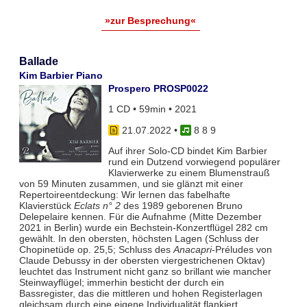
»zur Besprechung«
Ballade
Kim Barbier Piano
Prospero PROSP0022
1 CD • 59min • 2021
21.07.2022
•
8 8 9
Auf ihrer Solo-CD bindet Kim Barbier
rund ein Dutzend vorwiegend populärer
Klavierwerke zu einem Blumenstrauß
von 59 Minuten zusammen, und sie glänzt mit einer
Repertoireentdeckung: Wir lernen das fabelhafte
Klavierstück
Eclats n° 2
des 1989 geborenen Bruno
Delepelaire kennen. Für die Aufnahme (Mitte Dezember
2021 in Berlin) wurde ein Bechstein-Konzertflügel 282 cm
gewählt. In den obersten, höchsten Lagen (Schluss der
Chopinetüde op. 25,5; Schluss des
Anacapri
-Préludes von
Claude Debussy in der obersten viergestrichenen Oktav)
leuchtet das Instrument nicht ganz so brillant wie mancher
Steinwayflügel; immerhin besticht der durch ein
Bassregister, das die mittleren und hohen Registerlagen
gleichsam durch eine eigene Individualität flankiert.