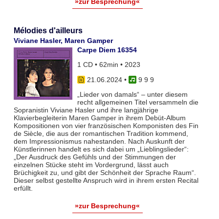
»zur Besprechung«
Mélodies d'ailleurs
Viviane Hasler, Maren Gamper
Carpe Diem 16354
1 CD • 62min • 2023
21.06.2024
•
9 9 9
„Lieder von damals“ – unter diesem
recht allgemeinen Titel versammeln die
Sopranistin Viviane Hasler und ihre langjährige
Klavierbegleiterin Maren Gamper in ihrem Debüt-Album
Kompositionen von vier französischen Komponisten des Fin
de Siècle, die aus der romantischen Tradition kommend,
dem Impressionismus nahestanden. Nach Auskunft der
Künstlerinnen handelt es sich dabei um „Lieblingslieder“:
„Der Ausdruck des Gefühls und der Stimmungen der
einzelnen Stücke steht im Vordergrund, lässt auch
Brüchigkeit zu, und gibt der Schönheit der Sprache Raum“.
Dieser selbst gestellte Anspruch wird in ihrem ersten Recital
erfüllt.
»zur Besprechung«