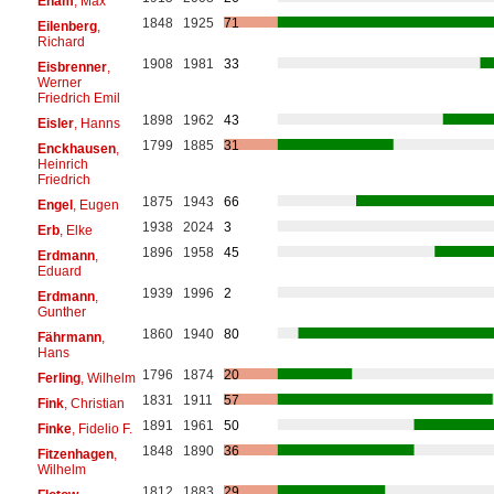
Eham
, Max
1848
1925
71
Eilenberg
,
Richard
1908
1981
33
Eisbrenner
,
Werner
Friedrich Emil
1898
1962
43
Eisler
, Hanns
1799
1885
31
Enckhausen
,
Heinrich
Friedrich
1875
1943
66
Engel
, Eugen
1938
2024
3
Erb
, Elke
1896
1958
45
Erdmann
,
Eduard
1939
1996
2
Erdmann
,
Gunther
1860
1940
80
Fährmann
,
Hans
1796
1874
20
Ferling
, Wilhelm
1831
1911
57
Fink
, Christian
1891
1961
50
Finke
, Fidelio F.
1848
1890
36
Fitzenhagen
,
Wilhelm
1812
1883
29