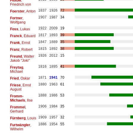
Flotow
,
Friedrich von
1837
1926
72
Foerster
, Anton
1907
1987
34
Fortner
,
Wolfgang
1922
2009
19
Foss
, Lukas
1817
1893
39
Franck
, Eduard
1847
1889
35
Frank
, Ernst
1815
1892
38
Franz
, Robert
1926
2012
15
Freund
, Walter
Jakob "Joki"
1816
1895
41
Freytag
,
Michael
1871
1941
70
Fried
, Oskar
1880
1963
61
Friese
, Ernst
August
1888
1986
53
Fromm-
Michaels
, Ilse
1906
1984
35
Frommel
,
Gerhard
1909
1957
32
Fürnberg
, Louis
1886
1954
55
Furtwängler
,
Wilhelm