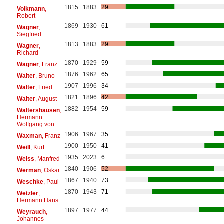
1815
1883
29
Volkmann
,
Robert
1869
1930
61
Wagner
,
Siegfried
1813
1883
29
Wagner
,
Richard
1870
1929
59
Wagner
, Franz
1876
1962
65
Walter
, Bruno
1907
1996
34
Walter
, Fried
1821
1896
42
Walter
, August
1882
1954
59
Waltershausen
,
Hermann
Wolfgang von
1906
1967
35
Waxman
, Franz
1900
1950
41
Weill
, Kurt
1935
2023
6
Weiss
, Manfred
1840
1906
52
Werman
, Oskar
1867
1940
73
Weschke
, Paul
1870
1943
71
Wetzler
,
Hermann Hans
1897
1977
44
Weyrauch
,
Johannes