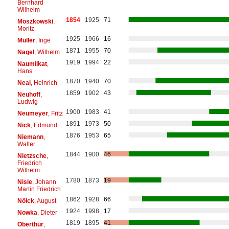
Bernhard
Wilhelm
1854
1925
71
Moszkowski
,
Moritz
1925
1966
16
Müller
, Inge
1871
1955
70
Nagel
, Wilhelm
1919
1994
22
Naumilkat
,
Hans
1870
1940
70
Neal
, Heinrich
1859
1902
43
Neuhoff
,
Ludwig
1900
1983
41
Neumeyer
, Fritz
1891
1973
50
Nick
, Edmund
1876
1953
65
Niemann
,
Walter
1844
1900
46
Nietzsche
,
Friedrich
Wilhelm
1780
1873
19
Nisle
, Johann
Martin Friedrich
1862
1928
66
Nölck
, August
1924
1998
17
Nowka
, Dieter
1819
1895
41
Oberthür
,