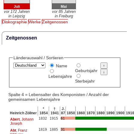
Juli
Mai
vor 172 Jahren
vor 85 Jahren
in Leipzig
in Freiburg
Diskographie
Werke
Zeitgenossen
Zeitgenossen
Länderauswahl / Sortieren
Name
Geburtsjahr
Lebensjahre
Sterbejahr
Spalte 4 = Lebensalter des Komponisten / Anzahl der
gemeinsamen Lebensjahre
*
†
J.
Heinrich Zöllner
1854
1941
87
1850
1860
1870
1880
1890
1900
191
1832
1915
61
Abert
, Johann
Joseph
1819
1885
31
Abt
, Franz