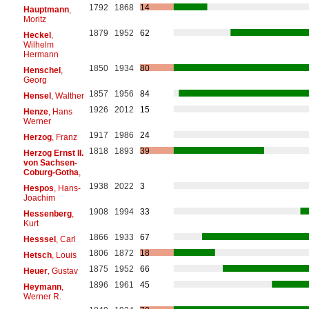
1792
1868
14
Hauptmann
,
Moritz
1879
1952
62
Heckel
,
Wilhelm
Hermann
1850
1934
80
Henschel
,
Georg
1857
1956
84
Hensel
, Walther
1926
2012
15
Henze
, Hans
Werner
1917
1986
24
Herzog
, Franz
1818
1893
39
Herzog Ernst II.
von Sachsen-
Coburg-Gotha
,
1938
2022
3
Hespos
, Hans-
Joachim
1908
1994
33
Hessenberg
,
Kurt
1866
1933
67
Hesssel
, Carl
1806
1872
18
Hetsch
, Louis
1875
1952
66
Heuer
, Gustav
1896
1961
45
Heymann
,
Werner R.