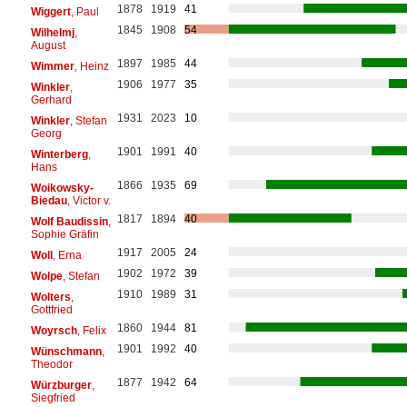
1878
1919
41
Wiggert
, Paul
1845
1908
54
Wilhelmj
,
August
1897
1985
44
Wimmer
, Heinz
1906
1977
35
Winkler
,
Gerhard
1931
2023
10
Winkler
, Stefan
Georg
1901
1991
40
Winterberg
,
Hans
1866
1935
69
Woikowsky-
Biedau
, Victor v.
1817
1894
40
Wolf Baudissin
,
Sophie Gräfin
1917
2005
24
Woll
, Erna
1902
1972
39
Wolpe
, Stefan
1910
1989
31
Wolters
,
Gottfried
1860
1944
81
Woyrsch
, Felix
1901
1992
40
Wünschmann
,
Theodor
1877
1942
64
Würzburger
,
Siegfried