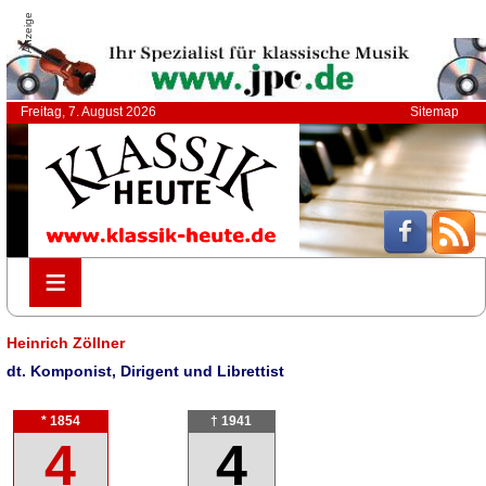
Anzeige
Freitag, 7. August 2026
Sitemap
≡
≡
Heinrich Zöllner
dt. Komponist, Dirigent und Librettist
* 1854
† 1941
4
4