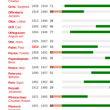
Charles
1858
1929
71
Ochs
, Siegfried
1819
1880
26
Offenbach
,
Jacques
1913
1990
28
Olias
, Lothar
1895
1982
46
Orff
, Carl
1864
1946
77
Othegraven
,
August von
1926
2007
15
Otte
, Hans
1854
1897
43
Pabst
, Paul
1809
1891
37
Pacius
, Fredrik
1906
1991
35
Papandopoulo
,
Boris
1849
1927
73
Peters
, Max
1890
1957
51
Petersen
,
Wilhelm
1881
1962
60
Petri
, Egon
1912
1985
29
Petzold
,
Johannes
1821
1885
31
Pfretzschner
,
Christian Robert
1851
1920
66
Pietzsch
,
Hermann