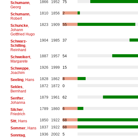
1866
1952
75
Schumann
,
Georg
1810
1856
2
Schumann
,
Robert
1823
1909
55
Schuncke
,
Johann
Gottfried Hugo
1904
1985
37
Schwarz-
Schilling
,
Reinhard
1887
1957
54
Schweikert
,
Margarete
1926
1999
15
Schweppe
,
Joachim
1828
1862
8
Seeling
, Hans
1872
1872
0
Sekles
,
Bernhard
1879
1961
62
Senfter
,
Johanna
1789
1860
6
Silcher
,
Friedrich
1850
1922
68
Sitt
, Hans
1837
1922
68
Sommer
, Hans
1936
2002
5
Sonntag
,