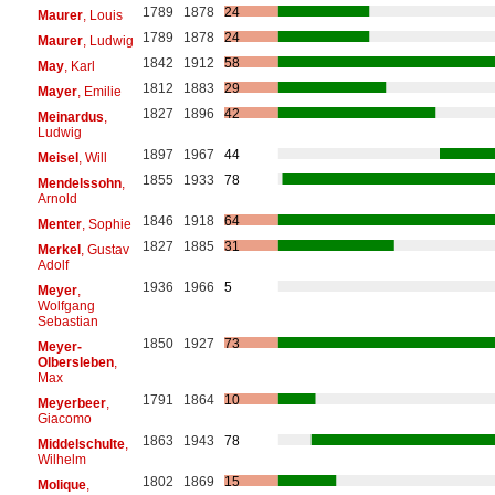
1789
1878
24
Maurer
, Louis
1789
1878
24
Maurer
, Ludwig
1842
1912
58
May
, Karl
1812
1883
29
Mayer
, Emilie
1827
1896
42
Meinardus
,
Ludwig
1897
1967
44
Meisel
, Will
1855
1933
78
Mendelssohn
,
Arnold
1846
1918
64
Menter
, Sophie
1827
1885
31
Merkel
, Gustav
Adolf
1936
1966
5
Meyer
,
Wolfgang
Sebastian
1850
1927
73
Meyer-
Olbersleben
,
Max
1791
1864
10
Meyerbeer
,
Giacomo
1863
1943
78
Middelschulte
,
Wilhelm
1802
1869
15
Molique
,