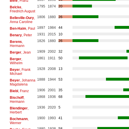
Behr
, Franz
1795
1874
20
Belcke
,
Friedrich August
1806
1880
26
Belleville-Oury
,
Anna Caroline
1897
1984
44
Ben-Haim
, Paul
1931
2015
10
Benary
, Peter
1826
1880
26
Berens
,
Hermann
1909
2002
32
Berger
, Jean
1861
1911
50
Berger
,
Wilhelm
1928
2008
13
Beyer
, Frank
Michael
1888
1944
53
Beyer
, Johanna
Magdalena
1906
2001
35
Biebl
, Franz
1868
1936
68
Bischoff
,
Hermann
1936
2020
5
Blendinger
,
Herbert
1900
1993
41
Bochmann
,
Werner
1880
1938
58