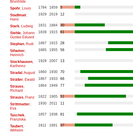
Brunhilde
1784
1859
5
Spohr
, Louis
1929
2019
12
Stadlmair
,
Hans
1831
1884
30
Stark
, Ludwig
1839
1915
61
Stehle
, Johann
Gustav Eduard
1887
1915
28
Stephan
, Rudi
1885
1955
56
Sthamer
,
Heinrich
1928
2007
13
Stockhausen
,
Karlheinz
1860
1930
70
Stradal
, August
1867
1933
66
Sträßer
, Ewald
1864
1949
77
Strauss
,
Richard
1822
1905
51
Strauss
, Franz
1930
2011
11
Strittmatter
,
Eva
1857
1938
81
Taschek
,
Franziska
1811
1891
37
Taubert
,
Wilhelm