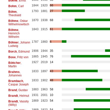
Boehe
, Ernst
1844
1920
66
Bohm
, Carl
1793
1881
27
Böhm
,
Theobald
1870
1938
68
Böhme
, Oskar
Wilhelmowitsch
1843
1915
61
Böhme
,
Heinrich
Wilhelm
1787
1860
6
Böhner
, Johann
Ludwig
1906
1944
35
Borck
, Edmund
1865
1945
76
Bose
, Fritz von
1927
2019
14
Böttcher
,
Martin
1833
1897
43
Brahms
,
Johannes
1833
1902
48
Brambach
,
Caspar Joseph
1883
1963
58
Brand
, Gustav
1931
2001
10
Brandt
, Helmut
1869
1923
54
Brandt
, Vassily
(Willy)
1869
1923
54