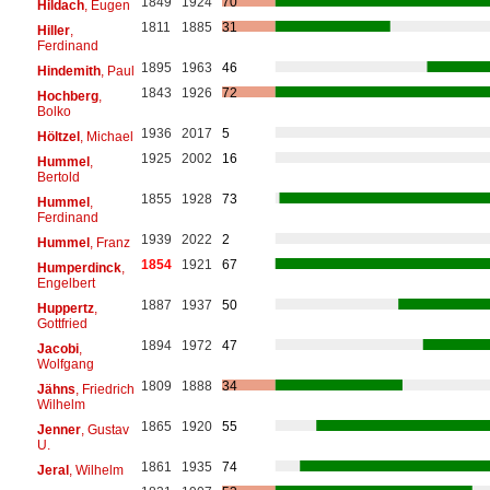
1849
1924
70
Hildach
, Eugen
1811
1885
31
Hiller
,
Ferdinand
1895
1963
46
Hindemith
, Paul
1843
1926
72
Hochberg
,
Bolko
1936
2017
5
Höltzel
, Michael
1925
2002
16
Hummel
,
Bertold
1855
1928
73
Hummel
,
Ferdinand
1939
2022
2
Hummel
, Franz
1854
1921
67
Humperdinck
,
Engelbert
1887
1937
50
Huppertz
,
Gottfried
1894
1972
47
Jacobi
,
Wolfgang
1809
1888
34
Jähns
, Friedrich
Wilhelm
1865
1920
55
Jenner
, Gustav
U.
1861
1935
74
Jeral
, Wilhelm