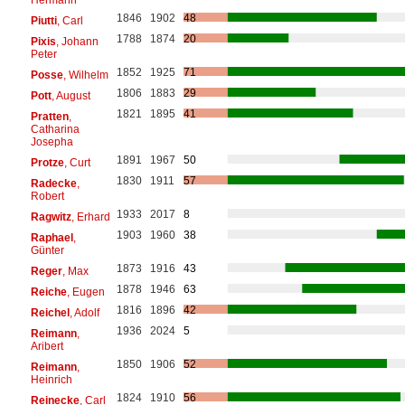
1846
1902
48
Piutti
, Carl
1788
1874
20
Pixis
, Johann
Peter
1852
1925
71
Posse
, Wilhelm
1806
1883
29
Pott
, August
1821
1895
41
Pratten
,
Catharina
Josepha
1891
1967
50
Protze
, Curt
1830
1911
57
Radecke
,
Robert
1933
2017
8
Ragwitz
, Erhard
1903
1960
38
Raphael
,
Günter
1873
1916
43
Reger
, Max
1878
1946
63
Reiche
, Eugen
1816
1896
42
Reichel
, Adolf
1936
2024
5
Reimann
,
Aribert
1850
1906
52
Reimann
,
Heinrich
1824
1910
56
Reinecke
, Carl