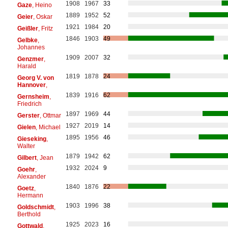
1908
1967
33
Gaze
, Heino
1889
1952
52
Geier
, Oskar
1921
1984
20
Geißler
, Fritz
1846
1903
49
Gelbke
,
Johannes
1909
2007
32
Genzmer
,
Harald
1819
1878
24
Georg V. von
Hannover
,
1839
1916
62
Gernsheim
,
Friedrich
1897
1969
44
Gerster
, Ottmar
1927
2019
14
Gielen
, Michael
1895
1956
46
Gieseking
,
Walter
1879
1942
62
Gilbert
, Jean
1932
2024
9
Goehr
,
Alexander
1840
1876
22
Goetz
,
Hermann
1903
1996
38
Goldschmidt
,
Berthold
1925
2023
16
Gottwald
,