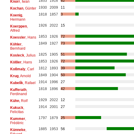
1853
1916
62
Knorr
, Iwan
1930
2009
11
Kochan
, Günter
1818
1857
3
Koenig
,
Hermann
1926
2022
15
Koerppen
,
Alfred
1853
1926
72
Koessler
, Hans
1849
1927
73
Köhler
,
Bernhard
1825
1905
51
Kosleck
, Julius
1853
1926
72
Kößler
, Hans
1812
1893
39
Koßmaly
, Carl
1849
1904
50
Krug
, Arnold
1914
1996
27
Kubelík
, Rafael
1818
1896
42
Kufferath
,
Ferdinand
1929
2022
12
Kühn
, Rolf
1914
2001
27
Kukuck
,
Felicitas
1797
1879
25
Kummer
,
Frédéric
1885
1953
56
Künneke
,
Eduard