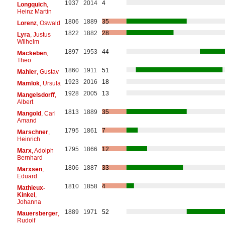
1937
2014
4
Longquich
,
Heinz Martin
1806
1889
35
Lorenz
, Oswald
1822
1882
28
Lyra
, Justus
Wilhelm
1897
1953
44
Mackeben
,
Theo
1860
1911
51
Mahler
, Gustav
1923
2016
18
Mamlok
, Ursula
1928
2005
13
Mangelsdorff
,
Albert
1813
1889
35
Mangold
, Carl
Amand
1795
1861
7
Marschner
,
Heinrich
1795
1866
12
Marx
, Adolph
Bernhard
1806
1887
33
Marxsen
,
Eduard
1810
1858
4
Mathieux-
Kinkel
,
Johanna
1889
1971
52
Mauersberger
,
Rudolf