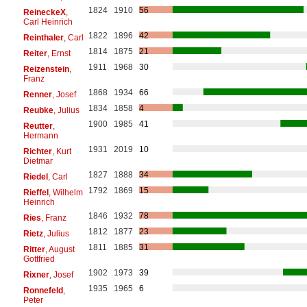
1824
1910
56
ReineckeX
,
Carl Heinrich
1822
1896
42
Reinthaler
, Carl
1814
1875
21
Reiter
, Ernst
1911
1968
30
Reizenstein
,
Franz
1868
1934
66
Renner
, Josef
1834
1858
4
Reubke
, Julius
1900
1985
41
Reutter
,
Hermann
1931
2019
10
Richter
, Kurt
Dietmar
1827
1888
34
Riedel
, Carl
1792
1869
15
Rieffel
, Wilhelm
Heinrich
1846
1932
78
Ries
, Franz
1812
1877
23
Rietz
, Julius
1811
1885
31
Ritter
, August
Gottfried
1902
1973
39
Rixner
, Josef
1935
1965
6
Ronnefeld
,
Peter