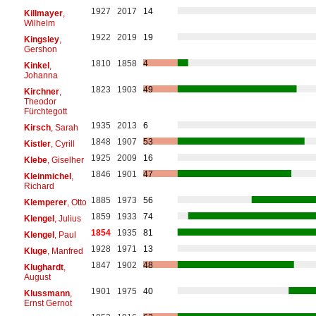
1927
2017
14
Killmayer
,
Wilhelm
1922
2019
19
Kingsley
,
Gershon
1810
1858
4
Kinkel
,
Johanna
1823
1903
49
Kirchner
,
Theodor
Fürchtegott
1935
2013
6
Kirsch
, Sarah
1848
1907
53
Kistler
, Cyrill
1925
2009
16
Klebe
, Giselher
1846
1901
47
Kleinmichel
,
Richard
1885
1973
56
Klemperer
, Otto
1859
1933
74
Klengel
, Julius
1854
1935
81
Klengel
, Paul
1928
1971
13
Kluge
, Manfred
1847
1902
48
Klughardt
,
August
1901
1975
40
Klussmann
,
Ernst Gernot