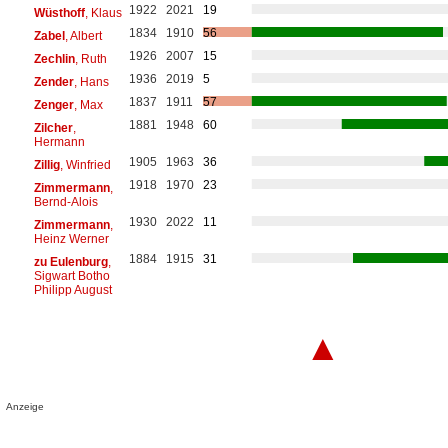
1922
2021
19
Wüsthoff
, Klaus
1834
1910
56
Zabel
, Albert
1926
2007
15
Zechlin
, Ruth
1936
2019
5
Zender
, Hans
1837
1911
57
Zenger
, Max
1881
1948
60
Zilcher
,
Hermann
1905
1963
36
Zillig
, Winfried
1918
1970
23
Zimmermann
,
Bernd-Alois
1930
2022
11
Zimmermann
,
Heinz Werner
1884
1915
31
zu Eulenburg
,
Sigwart Botho
Philipp August
▲
Anzeige