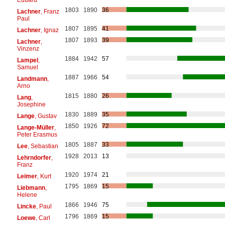
1803
1890
36
Lachner
, Franz
Paul
1807
1895
41
Lachner
, Ignaz
1807
1893
39
Lachner
,
Vinzenz
1884
1942
57
Lampel
,
Samuel
1887
1966
54
Landmann
,
Arno
1815
1880
26
Lang
,
Josephine
1830
1889
35
Lange
, Gustav
1850
1926
72
Lange-Müller
,
Peter Erasmus
1805
1887
33
Lee
, Sebastian
1928
2013
13
Lehrndorfer
,
Franz
1920
1974
21
Leimer
, Kurt
1795
1869
15
Liebmann
,
Helene
1866
1946
75
Lincke
, Paul
1796
1869
15
Loewe
, Carl