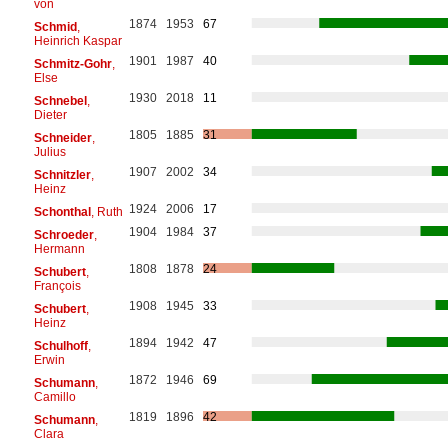
von
1874
1953
67
Schmid
,
Heinrich Kaspar
1901
1987
40
Schmitz-Gohr
,
Else
1930
2018
11
Schnebel
,
Dieter
1805
1885
31
Schneider
,
Julius
1907
2002
34
Schnitzler
,
Heinz
1924
2006
17
Schonthal
, Ruth
1904
1984
37
Schroeder
,
Hermann
1808
1878
24
Schubert
,
François
1908
1945
33
Schubert
,
Heinz
1894
1942
47
Schulhoff
,
Erwin
1872
1946
69
Schumann
,
Camillo
1819
1896
42
Schumann
,
Clara