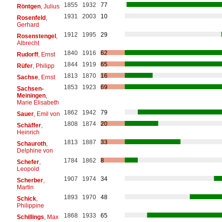
1855
1932
77
Röntgen
, Julius
1931
2003
10
Rosenfeld
,
Gerhard
1912
1995
29
Rosenstengel
,
Albrecht
1840
1916
62
Rudorff
, Ernst
1844
1919
65
Rüfer
, Philipp
1813
1870
16
Sachse
, Ernst
1853
1923
69
Sachsen-
Meiningen
,
Marie Elisabeth
1862
1942
79
Sauer
, Emil von
1808
1874
20
Schäffer
,
Heinrich
1813
1887
33
Schauroth
,
Delphine von
1784
1862
8
Schefer
,
Leopold
1907
1974
34
Scherber
,
Martin
1893
1970
48
Schick
,
Philippine
1868
1933
65
Schillings
, Max