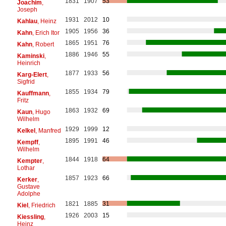
1831
1907
53
Joachim
,
Joseph
1931
2012
10
Kahlau
, Heinz
1905
1956
36
Kahn
, Erich Itor
1865
1951
76
Kahn
, Robert
1886
1946
55
Kaminski
,
Heinrich
1877
1933
56
Karg-Elert
,
Sigfrid
1855
1934
79
Kauffmann
,
Fritz
1863
1932
69
Kaun
, Hugo
Wilhelm
1929
1999
12
Kelkel
, Manfred
1895
1991
46
Kempff
,
Wilhelm
1844
1918
64
Kempter
,
Lothar
1857
1923
66
Kerker
,
Gustave
Adolphe
1821
1885
31
Kiel
, Friedrich
1926
2003
15
Kiessling
,
Heinz