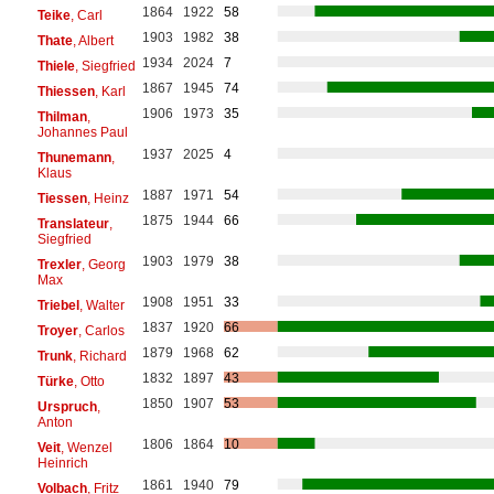
1864
1922
58
Teike
, Carl
1903
1982
38
Thate
, Albert
1934
2024
7
Thiele
, Siegfried
1867
1945
74
Thiessen
, Karl
1906
1973
35
Thilman
,
Johannes Paul
1937
2025
4
Thunemann
,
Klaus
1887
1971
54
Tiessen
, Heinz
1875
1944
66
Translateur
,
Siegfried
1903
1979
38
Trexler
, Georg
Max
1908
1951
33
Triebel
, Walter
1837
1920
66
Troyer
, Carlos
1879
1968
62
Trunk
, Richard
1832
1897
43
Türke
, Otto
1850
1907
53
Urspruch
,
Anton
1806
1864
10
Veit
, Wenzel
Heinrich
1861
1940
79
Volbach
, Fritz