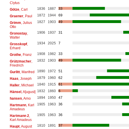
Clytus
1836
1887
33
Götze
, Carl
1872
1944
69
Graener
, Paul
1827
1903
49
Grimm
, Julius
Otto
1906
1937
31
Gronostay
,
Walter
1934
2025
7
Grosskopf
,
Erhard
1908
1982
33
Grothe
, Franz
1832
1903
49
Grützmacher
,
Friedrich
1890
1972
51
Gurlitt
, Manfred
1879
1960
62
Haas
, Joseph
1840
1915
61
Haller
, Michael
1832
1860
6
Hänsel
, A[ugust]
1894
1950
47
hansen
, Arno
1905
1963
36
Hartmann
, Karl
Amadeus
1905
1963
36
Hartmann 2
,
Karl Amadeus
1810
1891
37
Haupt
, August