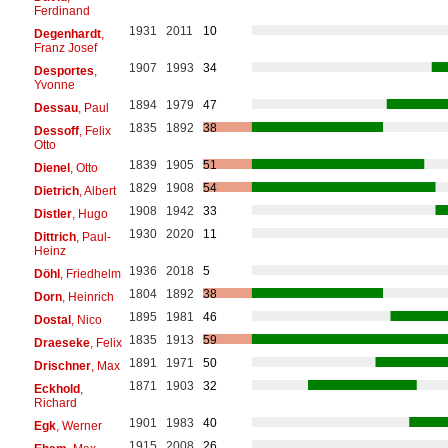
Ferdinand
1931
2011
10
Degenhardt
,
Franz Josef
1907
1993
34
Desportes
,
Yvonne
1894
1979
47
Dessau
, Paul
1835
1892
38
Dessoff
, Felix
Otto
1839
1905
51
Dienel
, Otto
1829
1908
54
Dietrich
, Albert
1908
1942
33
Distler
, Hugo
1930
2020
11
Dittrich
, Paul-
Heinz
1936
2018
5
Döhl
, Friedhelm
1804
1892
38
Dorn
, Heinrich
1895
1981
46
Dostal
, Nico
1835
1913
59
Draeseke
, Felix
1891
1971
50
Drischner
, Max
1871
1903
32
Eckhold
,
Richard
1901
1983
40
Egk
, Werner
1915
2008
26