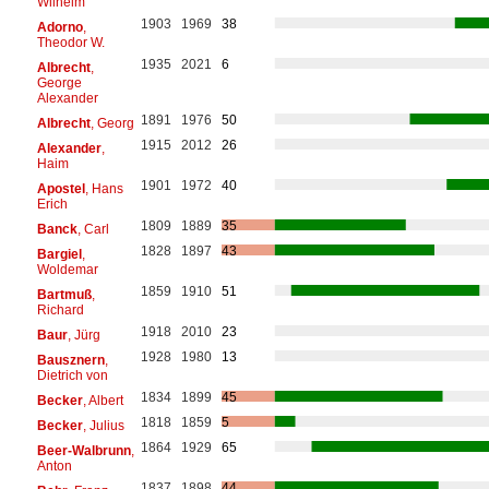
Wilhelm
1903
1969
38
Adorno
,
Theodor W.
1935
2021
6
Albrecht
,
George
Alexander
1891
1976
50
Albrecht
, Georg
1915
2012
26
Alexander
,
Haim
1901
1972
40
Apostel
, Hans
Erich
1809
1889
35
Banck
, Carl
1828
1897
43
Bargiel
,
Woldemar
1859
1910
51
Bartmuß
,
Richard
1918
2010
23
Baur
, Jürg
1928
1980
13
Bausznern
,
Dietrich von
1834
1899
45
Becker
, Albert
1818
1859
5
Becker
, Julius
1864
1929
65
Beer-Walbrunn
,
Anton
1837
1898
44