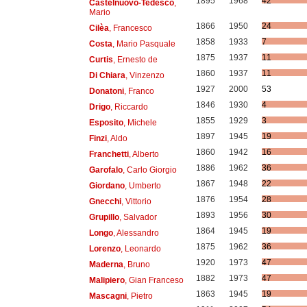
1895
1968
42
Castelnuovo-Tedesco
,
Mario
1866
1950
24
Cilèa
, Francesco
1858
1933
7
Costa
, Mario Pasquale
1875
1937
11
Curtis
, Ernesto de
1860
1937
11
Di Chiara
, Vinzenzo
1927
2000
53
Donatoni
, Franco
1846
1930
4
Drigo
, Riccardo
1855
1929
3
Esposito
, Michele
1897
1945
19
Finzi
, Aldo
1860
1942
16
Franchetti
, Alberto
1886
1962
36
Garofalo
, Carlo Giorgio
1867
1948
22
Giordano
, Umberto
1876
1954
28
Gnecchi
, Vittorio
1893
1956
30
Grupillo
, Salvador
1864
1945
19
Longo
, Alessandro
1875
1962
36
Lorenzo
, Leonardo
1920
1973
47
Maderna
, Bruno
1882
1973
47
Malipiero
, Gian Franceso
1863
1945
19
Mascagni
, Pietro