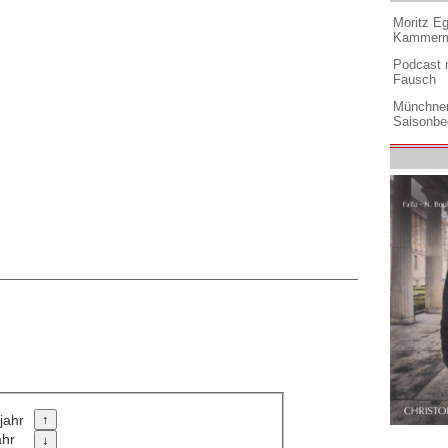
Moritz Eg
Kammermu
Podcast m
Fausch
Münchner
Saisonbe
jahr
ahr