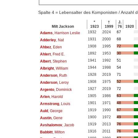
Spalte 4 = Lebensalter des Komponisten / Anzahl
*
†
J.
Milt Jackson
1923
1999
76
1920
1932
2024
67
Adams
, Harrison Leslie
1931
2000
68
Adderley
, Nat
1908
1995
72
Ahbez
, Eden
1892
1953
30
Ahlert
, Fred E.
1941
1992
51
Albert
, Stephen
1944
1998
54
Albright
, William
1928
2019
71
Anderson
, Ruth
1908
1975
52
Anderson
, Leroy
1927
2019
72
Argento
, Dominick
1905
1986
63
Arlen
, Harold
1901
1971
48
Armstrong
, Louis
1919
1990
67
Auld
, George
1900
1972
49
Austin
, Gene
1919
2013
76
Avshalomov
, Jacob
1916
2011
76
Babbitt
, Milton