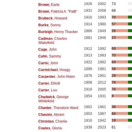
1926
2002
73
Brown
, Earle
1931
2008
68
Brown
, Patricia A. "Patti"
1916
1993
70
Brubeck
, Howard
1914
1980
57
Burke
, Sonny
1866
1949
26
Burleigh
, Henry Thacker
1881
1946
23
Cadman
, Charles
Wakefield
1912
1992
69
Cage
, John
1913
1993
70
Cahn
, Sammy
1922
1992
69
Carisi
, John
1899
1981
58
Carmichael
, Hoagy
1876
1951
28
Carpenter
, John Alden
1908
2012
76
Carter
, Elliott
1918
2005
76
Carter
, Lou
1854
1931
8
Chadwick
, George
Whitefield
1902
1961
38
Chanler
, Theodore Ward
1903
1987
64
Chasins
, Abram
1916
1942
19
Christian
, Charlie
1938
2023
61
Coates
, Gloria