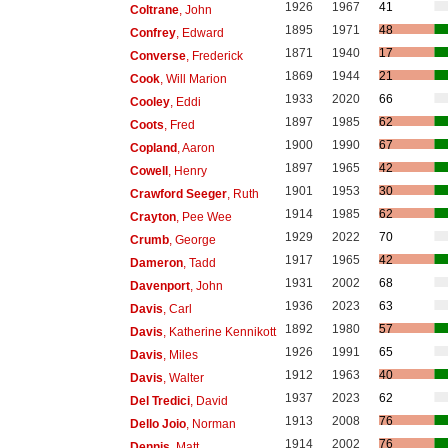
1926
1967
41
Coltrane
, John
1895
1971
48
Confrey
, Edward
1871
1940
17
Converse
, Frederick
1869
1944
21
Cook
, Will Marion
1933
2020
66
Cooley
, Eddi
1897
1985
62
Coots
, Fred
1900
1990
67
Copland
, Aaron
1897
1965
42
Cowell
, Henry
1901
1953
30
Crawford Seeger
, Ruth
1914
1985
62
Crayton
, Pee Wee
1929
2022
70
Crumb
, George
1917
1965
42
Dameron
, Tadd
1931
2002
68
Davenport
, John
1936
2023
63
Davis
, Carl
1892
1980
57
Davis
, Katherine Kennikott
1926
1991
65
Davis
, Miles
1912
1963
40
Davis
, Walter
1937
2023
62
Del Tredici
, David
1913
2008
76
Dello Joio
, Norman
1914
2002
76
Dennis
, Matt