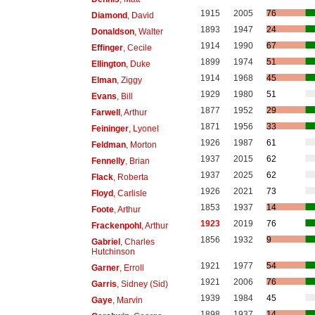
1915
2005
76
Diamond
, David
1893
1947
24
Donaldson
, Walter
1914
1990
67
Effinger
, Cecile
1899
1974
51
Ellington
, Duke
1914
1968
45
Elman
, Ziggy
1929
1980
51
Evans
, Bill
1877
1952
29
Farwell
, Arthur
1871
1956
33
Feininger
, Lyonel
1926
1987
61
Feldman
, Morton
1937
2015
62
Fennelly
, Brian
1937
2025
62
Flack
, Roberta
1926
2021
73
Floyd
, Carlisle
1853
1937
14
Foote
, Arthur
1923
2019
76
Frackenpohl
, Arthur
1856
1932
9
Gabriel
, Charles
Hutchinson
1921
1977
54
Garner
, Erroll
1921
2006
76
Garris
, Sidney (Sid)
1939
1984
45
Gaye
, Marvin
1898
1937
14