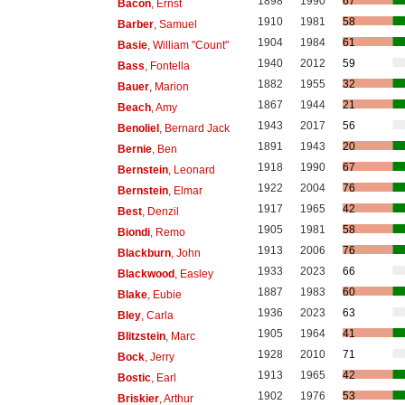
1898
1990
67
Bacon
, Ernst
1910
1981
58
Barber
, Samuel
1904
1984
61
Basie
, William "Count"
1940
2012
59
Bass
, Fontella
1882
1955
32
Bauer
, Marion
1867
1944
21
Beach
, Amy
1943
2017
56
Benoliel
, Bernard Jack
1891
1943
20
Bernie
, Ben
1918
1990
67
Bernstein
, Leonard
1922
2004
76
Bernstein
, Elmar
1917
1965
42
Best
, Denzil
1905
1981
58
Biondi
, Remo
1913
2006
76
Blackburn
, John
1933
2023
66
Blackwood
, Easley
1887
1983
60
Blake
, Eubie
1936
2023
63
Bley
, Carla
1905
1964
41
Blitzstein
, Marc
1928
2010
71
Bock
, Jerry
1913
1965
42
Bostic
, Earl
1902
1976
53
Briskier
, Arthur