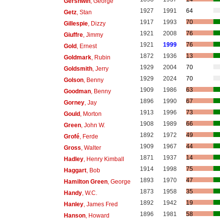
Gershwin
, George
1927
1991
64
Getz
, Stan
1917
1993
70
Gillespie
, Dizzy
1921
2008
76
Giuffre
, Jimmy
1921
1999
76
Gold
, Ernest
1872
1936
13
Goldmark
, Rubin
1929
2004
70
Goldsmith
, Jerry
1929
2024
70
Golson
, Benny
1909
1986
63
Goodman
, Benny
1896
1990
67
Gorney
, Jay
1913
1996
73
Gould
, Morton
1908
1989
66
Green
, John W.
1892
1972
49
Grofé
, Ferde
1909
1967
44
Gross
, Walter
1871
1937
14
Hadley
, Henry Kimball
1914
1998
75
Haggart
, Bob
1893
1970
47
Hamilton Green
, George
1873
1958
35
Handy
, W.C.
1892
1942
19
Hanley
, James Fred
1896
1981
58
Hanson
, Howard