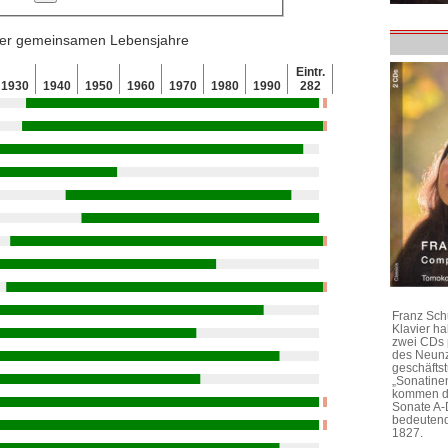
 der gemeinsamen Lebensjahre
Eintr.
1930
1940
1950
1960
1970
1980
1990
282
Franz Sch
Klavier h
zwei CDs 
des Neunz
geschäftst
„Sonatine
kommen di
Sonate A-
bedeutend
1827.