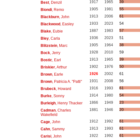
1917
1965
39
Best
, Denzil
1905
1981
55
Biondi
, Remo
1913
2006
61
Blackburn
, John
1933
2023
54
Blackwood
, Easley
1887
1983
57
Blake
, Eubie
1936
2023
51
Bley
, Carla
1905
1964
38
Blitzstein
, Marc
1928
2010
59
Bock
, Jerry
1913
1965
39
Bostic
, Earl
1902
1976
50
Briskier
, Arthur
1926
2002
61
Brown
, Earle
1931
2008
56
Brown
, Patricia A. "Patti"
1916
1993
61
Brubeck
, Howard
1914
1980
54
Burke
, Sonny
1866
1949
23
Burleigh
, Henry Thacker
1881
1946
20
Cadman
, Charles
Wakefield
1912
1992
61
Cage
, John
1913
1993
61
Cahn
, Sammy
1922
1992
61
Carisi
, John