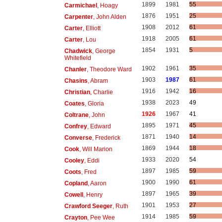
1899
1981
55
Carmichael
, Hoagy
1876
1951
25
Carpenter
, John Alden
1908
2012
61
Carter
, Elliott
1918
2005
61
Carter
, Lou
1854
1931
5
Chadwick
, George
Whitefield
1902
1961
35
Chanler
, Theodore Ward
1903
1987
61
Chasins
, Abram
1916
1942
16
Christian
, Charlie
1938
2023
49
Coates
, Gloria
1926
1967
41
Coltrane
, John
1895
1971
45
Confrey
, Edward
1871
1940
14
Converse
, Frederick
1869
1944
18
Cook
, Will Marion
1933
2020
54
Cooley
, Eddi
1897
1985
59
Coots
, Fred
1900
1990
61
Copland
, Aaron
1897
1965
39
Cowell
, Henry
1901
1953
27
Crawford Seeger
, Ruth
1914
1985
59
Crayton
, Pee Wee