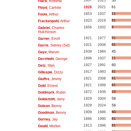
1937
2025
50
Flack
, Roberta
1926
2021
61
Floyd
, Carlisle
1853
1937
11
Foote
, Arthur
1923
2019
61
Frackenpohl
, Arthur
1856
1932
6
Gabriel
, Charles
Hutchinson
1921
1977
51
Garner
, Erroll
1921
2006
61
Garris
, Sidney (Sid)
1939
1984
45
Gaye
, Marvin
1898
1937
11
Gershwin
, George
1927
1991
60
Getz
, Stan
1917
1993
61
Gillespie
, Dizzy
1921
2008
61
Giuffre
, Jimmy
1921
1999
61
Gold
, Ernest
1872
1936
10
Goldmark
, Rubin
1929
2004
58
Goldsmith
, Jerry
1929
2024
58
Golson
, Benny
1909
1986
60
Goodman
, Benny
1896
1990
61
Gorney
, Jay
1913
1996
61
Gould
, Morton