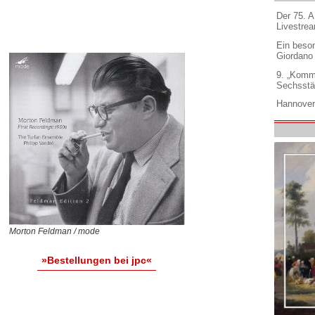
Der 75. 
Livestre
Ein beso
Giordano
9. „Komm
Sechsstä
Hannover
Morton Feldman / mode
»Bestellungen bei jpc«