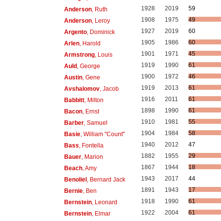
1928
2019
59
Anderson
, Ruth
1908
1975
49
Anderson
, Leroy
1927
2019
60
Argento
, Dominick
1905
1986
60
Arlen
, Harold
1901
1971
45
Armstrong
, Louis
1919
1990
61
Auld
, George
1900
1972
46
Austin
, Gene
1919
2013
61
Avshalomov
, Jacob
1916
2011
61
Babbitt
, Milton
1898
1990
61
Bacon
, Ernst
1910
1981
55
Barber
, Samuel
1904
1984
58
Basie
, William "Count"
1940
2012
47
Bass
, Fontella
1882
1955
29
Bauer
, Marion
1867
1944
18
Beach
, Amy
1943
2017
44
Benoliel
, Bernard Jack
1891
1943
17
Bernie
, Ben
1918
1990
61
Bernstein
, Leonard
1922
2004
61
Bernstein
, Elmar