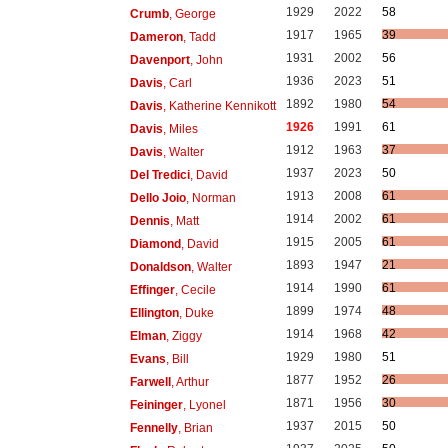
1929
2022
58
Crumb
, George
1917
1965
39
Dameron
, Tadd
1931
2002
56
Davenport
, John
1936
2023
51
Davis
, Carl
1892
1980
54
Davis
, Katherine Kennikott
1926
1991
61
Davis
, Miles
1912
1963
37
Davis
, Walter
1937
2023
50
Del Tredici
, David
1913
2008
61
Dello Joio
, Norman
1914
2002
61
Dennis
, Matt
1915
2005
61
Diamond
, David
1893
1947
21
Donaldson
, Walter
1914
1990
61
Effinger
, Cecile
1899
1974
48
Ellington
, Duke
1914
1968
42
Elman
, Ziggy
1929
1980
51
Evans
, Bill
1877
1952
26
Farwell
, Arthur
1871
1956
30
Feininger
, Lyonel
1937
2015
50
Fennelly
, Brian