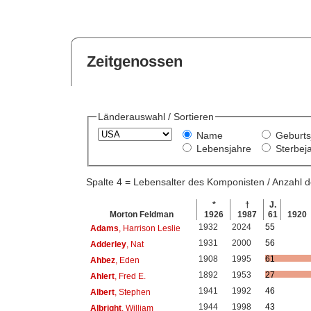
Zeitgenossen
Länderauswahl / Sortieren
Name
Geburts
Lebensjahre
Sterbej
Spalte 4 = Lebensalter des Komponisten / Anzahl
*
†
J.
Morton Feldman
1926
1987
61
1920
1932
2024
55
Adams
, Harrison Leslie
1931
2000
56
Adderley
, Nat
1908
1995
61
Ahbez
, Eden
1892
1953
27
Ahlert
, Fred E.
1941
1992
46
Albert
, Stephen
1944
1998
43
Albright
, William