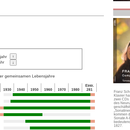
jahr
ahr
 der gemeinsamen Lebensjahre
Eintr.
1930
1940
1950
1960
1970
1980
281
Franz Sch
Klavier h
zwei CDs 
des Neunz
geschäftst
„Sonatine
kommen di
Sonate A-
bedeutend
1827.