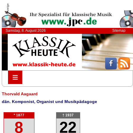
Anzeige
Samstag, 8. August 2026
Sitemap
≡
≡
Thorvald Aagaard
dän. Komponist, Organist und Musikpädagoge
* 1877
† 1937
8
22