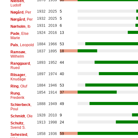
Nielsen
,
Ludolf
1932
2025
5
Nøgård
, Per
1932
2025
5
Nørgård
, Per
1931
2019
6
Nørholm
, Ib
1924
2016
13
Pade
, Else
Marie
1884
1966
53
Pals
, Leopold
1837
1895
18
Ramsøe
,
Wilhelm
1893
1952
44
Ranggaard
,
Rued
1897
1974
40
Riisager
,
Knudåge
1884
1946
53
Ring
, Oluf
1854
1914
37
Rung
,
Frederik
1888
1949
49
Schierbeck
,
Poul
1928
2010
9
Schmidt
, Ole
1913
1998
24
Schultz
,
Svend S.
1858
1936
59
Sehested
,