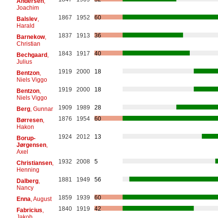
Andersen
,
Joachim
1867
1952
60
Balslev
,
Harald
1837
1913
36
Barnekow
,
Christian
1843
1917
40
Bechgaard
,
Julius
1919
2000
18
Bentzon
,
Niels Viggo
1919
2000
18
Bentzon
,
Niels Viggo
1909
1989
28
Berg
, Gunnar
1876
1954
60
Børresen
,
Hakon
1924
2012
13
Borup-
Jørgensen
,
Axel
1932
2008
5
Christiansen
,
Henning
1881
1949
56
Dalberg
,
Nancy
1859
1939
60
Enna
, August
1840
1919
42
Fabricius
,
Jakob