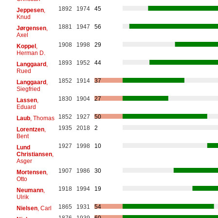
1892
1974
45
Jeppesen
,
Knud
1881
1947
56
Jørgensen
,
Axel
1908
1998
29
Koppel
,
Herman D.
1893
1952
44
Langgaard
,
Rued
1852
1914
37
Langgaard
,
Siegfried
1830
1904
27
Lassen
,
Eduard
1852
1927
50
Laub
, Thomas
1935
2018
2
Lorentzen
,
Bent
1927
1998
10
Lund
Christiansen
,
Asger
1907
1986
30
Mortensen
,
Otto
1918
1994
19
Neumann
,
Ulrik
1865
1931
54
Nielsen
, Carl
1876
1939
60