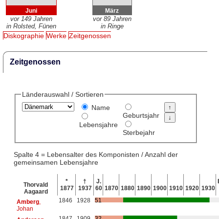
Juni
März
vor 149 Jahren
vor 89 Jahren
in Rolsted, Fünen
in Ringe
Diskographie
Werke
Zeitgenossen
Zeitgenossen
Länderauswahl / Sortieren
Name
Geburtsjahr
Lebensjahre
Sterbejahr
Spalte 4 = Lebensalter des Komponisten / Anzahl der
gemeinsamen Lebensjahre
*
†
J.
Thorvald
1877
1937
60
1870
1880
1890
1900
1910
1920
1930
Aagaard
1846
1928
51
Amberg
,
Johan
1847
1909
32