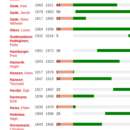
1860
1921
44
Gade
, Axel
1879
1963
58
Gade
, Jacob
1817
1890
13
Gade
, Niels
Wilhelm
1864
1936
59
Glass
, Louis
1932
2016
5
Gudmundsen-
Holmgreen
,
Pelle
1901
1972
36
Hamburger
,
Povl
1843
1923
46
Hamerik
,
Asger
1817
1878
1
Hansen
, Hans
1847
1915
38
Hansen
,
Thorvald
1917
1997
20
Harder
, Egil
1836
1898
21
Hartmann
,
Emil
1830
1879
2
Heise
, Peter
1909
1996
28
Holmboe
,
Vagn
1840
1906
29
Hornemann
,
Christian