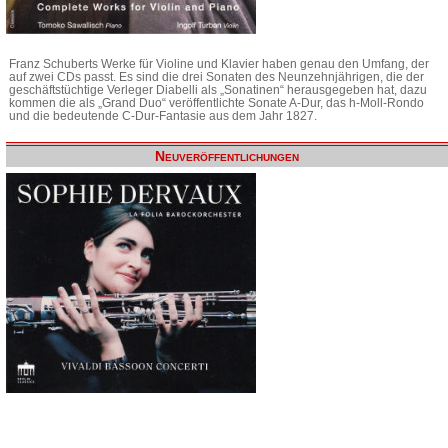
Franz Schuberts Werke für Violine und Klavier haben genau den Umfang, der
auf zwei CDs passt. Es sind die drei Sonaten des Neunzehnjährigen, die der
geschäftstüchtige Verleger Diabelli als „Sonatinen“ herausgegeben hat, dazu
kommen die als „Grand Duo“ veröffentlichte Sonate A-Dur, das h-Moll-Rondo
und die bedeutende C-Dur-Fantasie aus dem Jahr 1827.
Neuveröffentlichungen