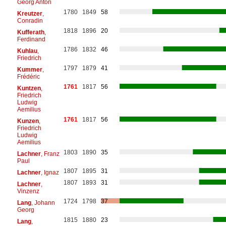
Georg Anton
1780
1849
58
Kreutzer
,
Conradin
1818
1896
20
Kufferath
,
Ferdinand
1786
1832
46
Kuhlau
,
Friedrich
1797
1879
41
Kummer
,
Frédéric
1761
1817
56
Kuntzen
,
Friedrich
Ludwig
Aemilius
1761
1817
56
Kunzen
,
Friedrich
Ludwig
Aemilius
1803
1890
35
Lachner
, Franz
Paul
1807
1895
31
Lachner
, Ignaz
1807
1893
31
Lachner
,
Vinzenz
1724
1798
37
Lang
, Johann
Georg
1815
1880
23
Lang
,