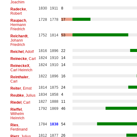
Joachim
1830
1911
8
Radecke
,
Robert
1728
1778
17
Raupach
,
Hermann
Friedrich
1752
1814
53
Reichardt
,
Johann
Friedrich
1816
1896
22
Reichel
, Adolf
1824
1910
14
Reinecke
, Carl
1824
1910
14
ReineckeX
,
Carl Heinrich
1822
1896
16
Reinthaler
,
Carl
1814
1875
24
Reiter
, Ernst
1834
1858
4
Reubke
, Julius
1827
1888
11
Riedel
, Carl
1792
1869
46
Rieffel
,
Wilhelm
Heinrich
1784
1838
54
Ries
,
Ferdinand
1812
1877
26
Rietz
, Julius