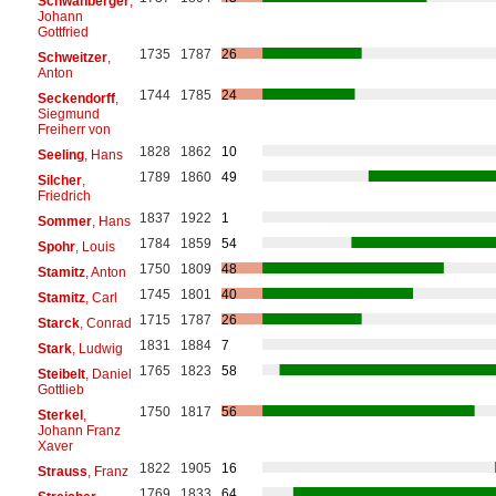
Schwanberger
,
Johann
Gottfried
1735
1787
26
Schweitzer
,
Anton
1744
1785
24
Seckendorff
,
Siegmund
Freiherr von
1828
1862
10
Seeling
, Hans
1789
1860
49
Silcher
,
Friedrich
1837
1922
1
Sommer
, Hans
1784
1859
54
Spohr
, Louis
1750
1809
48
Stamitz
, Anton
1745
1801
40
Stamitz
, Carl
1715
1787
26
Starck
, Conrad
1831
1884
7
Stark
, Ludwig
1765
1823
58
Steibelt
, Daniel
Gottlieb
1750
1817
56
Sterkel
,
Johann Franz
Xaver
1822
1905
16
Strauss
, Franz
1769
1833
64