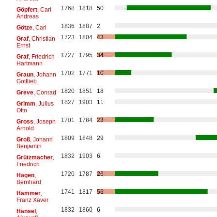
1768
1818
50
Göpfert
, Carl
Andreas
1836
1887
2
Götze
, Carl
1723
1804
43
Graf
, Christian
Ernst
1727
1795
34
Graf
, Friedrich
Hartmann
1702
1771
10
Graun
, Johann
Gottlieb
1820
1851
18
Greve
, Conrad
1827
1903
11
Grimm
, Julius
Otto
1701
1784
23
Gross
, Joseph
Arnold
1809
1848
29
Groß
, Johann
Benjamin
1832
1903
6
Grützmacher
,
Friedrich
1720
1787
26
Hagen
,
Bernhard
1741
1817
56
Hammer
,
Franz Xaver
1832
1860
6
Hänsel
,