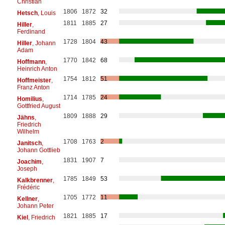
Christian
1806
1872
32
Hetsch
, Louis
1811
1885
27
Hiller
,
Ferdinand
1728
1804
43
Hiller
, Johann
Adam
1770
1842
68
Hoffmann
,
Heinrich Anton
1754
1812
51
Hoffmeister
,
Franz Anton
1714
1785
24
Homilius
,
Gottfried August
1809
1888
29
Jähns
,
Friedrich
Wilhelm
1708
1763
2
Janitsch
,
Johann Gottlieb
1831
1907
7
Joachim
,
Joseph
1785
1849
53
Kalkbrenner
,
Frédéric
1705
1772
11
Kellner
,
Johann Peter
1821
1885
17
Kiel
, Friedrich