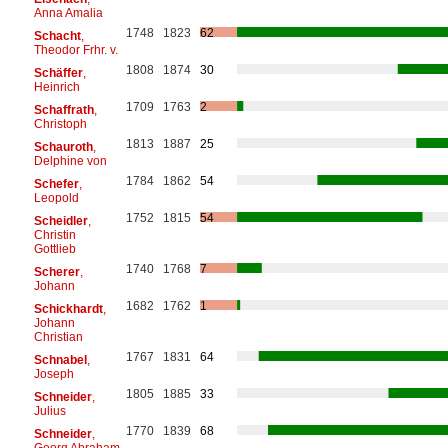
Anna Amalia
1748
1823
62
Schacht
,
Theodor Frhr. v.
1808
1874
30
Schäffer
,
Heinrich
1709
1763
2
Schaffrath
,
Christoph
1813
1887
25
Schauroth
,
Delphine von
1784
1862
54
Schefer
,
Leopold
1752
1815
54
Scheidler
,
Christin
Gottlieb
1740
1768
7
Scherer
,
Johann
1682
1762
1
Schickhardt
,
Johann
Christian
1767
1831
64
Schnabel
,
Joseph
1805
1885
33
Schneider
,
Julius
1770
1839
68
Schneider
,
Georg Abraham