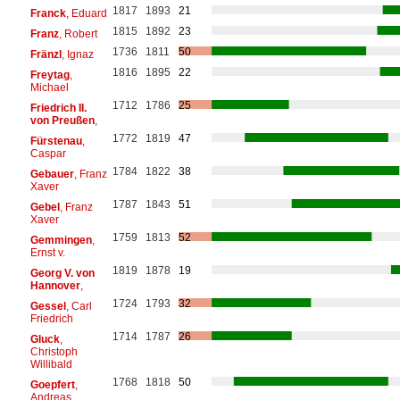
1817
1893
21
Franck
, Eduard
1815
1892
23
Franz
, Robert
1736
1811
50
Fränzl
, Ignaz
1816
1895
22
Freytag
,
Michael
1712
1786
25
Friedrich II.
von Preußen
,
1772
1819
47
Fürstenau
,
Caspar
1784
1822
38
Gebauer
, Franz
Xaver
1787
1843
51
Gebel
, Franz
Xaver
1759
1813
52
Gemmingen
,
Ernst v.
1819
1878
19
Georg V. von
Hannover
,
1724
1793
32
Gessel
, Carl
Friedrich
1714
1787
26
Gluck
,
Christoph
Willibald
1768
1818
50
Goepfert
,
Andreas