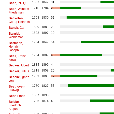
1807
1842
31
Bach
, P.D.Q.
1710
1784
23
Bach
, Wilhelm
Friedemann
1768
1830
62
Backofen
,
Georg Heinrich
1809
1889
29
Banck
, Carl
1828
1897
10
Bargiel
,
Woldemar
1784
1847
54
Bärmann
,
Heinrich
Joseph
1734
1809
48
Beck
, Franz
Ignaz
1834
1899
4
Becker
, Albert
1818
1859
20
Becker
, Julius
1733
1803
42
Beecke
, Ignaz
von
1770
1827
57
Beethoven
,
Ludwig
1837
1898
1
Behr
, Franz
1795
1874
43
Belcke
,
Friedrich
August
1806
1880
32