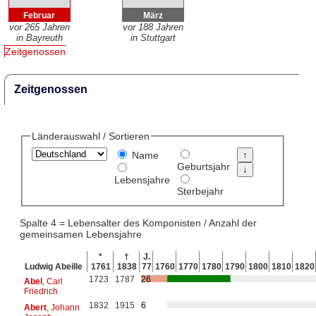
Februar
März
vor 265 Jahren
vor 188 Jahren
in Bayreuth
in Stuttgart
Zeitgenossen
Zeitgenossen
Länderauswahl / Sortieren
Name
Geburtsjahr
Lebensjahre
Sterbejahr
Spalte 4 = Lebensalter des Komponisten / Anzahl der
gemeinsamen Lebensjahre
*
†
J.
Ludwig Abeille
1761
1838
77
1760
1770
1780
1790
1800
1810
1820
1723
1787
26
Abel
, Carl
Friedrich
1832
1915
6
Abert
, Johann