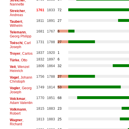
Streicher
,
Nannette
1761
1833
72
Streicher
,
Andreas
1811
1891
27
Taubert
,
Wilhelm
1681
1767
6
Telemann
,
Georg Philipp
1731
1788
27
Toëschi
, Carl
Joseph
1837
1920
1
Troyer
, Carlos
1832
1897
6
Türke
, Otto
1806
1864
32
Veit
, Wenzel
Heinrich
1756
1788
27
Vogel
, Johann
Christoph
1749
1814
53
Vogler
, Georg
Joseph
1770
1851
68
Volckmar
,
Adam Valentin
1815
1883
23
Volkmann
,
Robert
1813
1883
25
Wagner
,
Richard