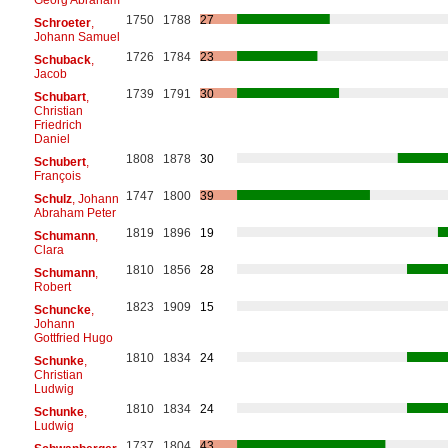
1750
1788
27
Schroeter
,
Johann Samuel
1726
1784
23
Schuback
,
Jacob
1739
1791
30
Schubart
,
Christian
Friedrich
Daniel
1808
1878
30
Schubert
,
François
1747
1800
39
Schulz
, Johann
Abraham Peter
1819
1896
19
Schumann
,
Clara
1810
1856
28
Schumann
,
Robert
1823
1909
15
Schuncke
,
Johann
Gottfried Hugo
1810
1834
24
Schunke
,
Christian
Ludwig
1810
1834
24
Schunke
,
Ludwig
1737
1804
43