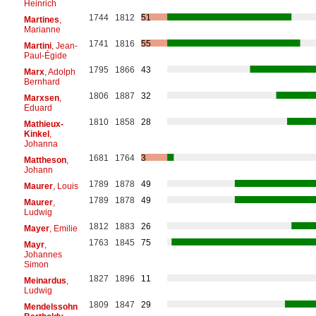
Heinrich
1744
1812
51
Martines
,
Marianne
1741
1816
55
Martini
, Jean-
Paul-Égide
1795
1866
43
Marx
, Adolph
Bernhard
1806
1887
32
Marxsen
,
Eduard
1810
1858
28
Mathieux-
Kinkel
,
Johanna
1681
1764
3
Mattheson
,
Johann
1789
1878
49
Maurer
, Louis
1789
1878
49
Maurer
,
Ludwig
1812
1883
26
Mayer
, Emilie
1763
1845
75
Mayr
,
Johannes
Simon
1827
1896
11
Meinardus
,
Ludwig
1809
1847
29
Mendelssohn