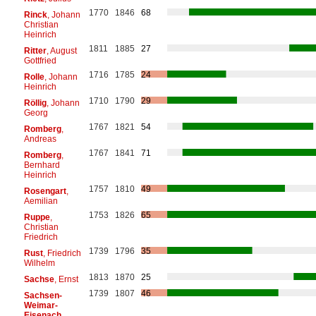
1770
1846
68
Rinck
, Johann
Christian
Heinrich
1811
1885
27
Ritter
, August
Gottfried
1716
1785
24
Rolle
, Johann
Heinrich
1710
1790
29
Röllig
, Johann
Georg
1767
1821
54
Romberg
,
Andreas
1767
1841
71
Romberg
,
Bernhard
Heinrich
1757
1810
49
Rosengart
,
Aemilian
1753
1826
65
Ruppe
,
Christian
Friedrich
1739
1796
35
Rust
, Friedrich
Wilhelm
1813
1870
25
Sachse
, Ernst
1739
1807
46
Sachsen-
Weimar-
Eisenach
,