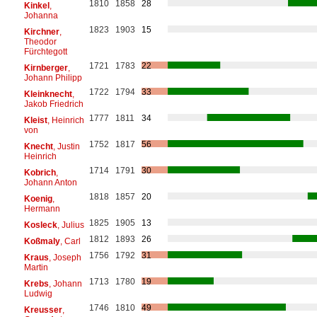
1810
1858
28
Kinkel
,
Johanna
1823
1903
15
Kirchner
,
Theodor
Fürchtegott
1721
1783
22
Kirnberger
,
Johann Philipp
1722
1794
33
Kleinknecht
,
Jakob Friedrich
1777
1811
34
Kleist
, Heinrich
von
1752
1817
56
Knecht
, Justin
Heinrich
1714
1791
30
Kobrich
,
Johann Anton
1818
1857
20
Koenig
,
Hermann
1825
1905
13
Kosleck
, Julius
1812
1893
26
Koßmaly
, Carl
1756
1792
31
Kraus
, Joseph
Martin
1713
1780
19
Krebs
, Johann
Ludwig
1746
1810
49
Kreusser
,