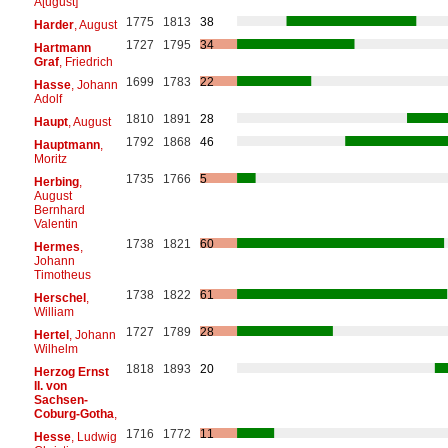
A[ugust]
1775
1813
38
Harder
, August
1727
1795
34
Hartmann
Graf
, Friedrich
1699
1783
22
Hasse
, Johann
Adolf
1810
1891
28
Haupt
, August
1792
1868
46
Hauptmann
,
Moritz
1735
1766
5
Herbing
,
August
Bernhard
Valentin
1738
1821
60
Hermes
,
Johann
Timotheus
1738
1822
61
Herschel
,
William
1727
1789
28
Hertel
, Johann
Wilhelm
1818
1893
20
Herzog Ernst
II. von
Sachsen-
Coburg-Gotha
,
1716
1772
11
Hesse
, Ludwig