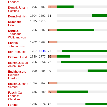
Friedrich
1706
1782
21
Donati
, Johann
Gottfried
1804
1892
34
Dorn
, Heinrich
1835
1913
3
Draeseke
,
Felix
1756
1807
46
Dürnitz
,
Thaddäus
Wolfgang von
1702
1762
1
Eberlin
,
Johann Ernst
1767
1838
71
Eck
, Friedrich
1740
1777
16
Eichner
, Ernst
1766
1854
72
Elsner
, Joseph
Anton Franz
1799
1885
39
Enckhausen
,
Heinrich
Friedrich
1694
1762
1
Endler
, Johann
Samuel
1736
1800
39
Fasch
, Carl
Friedrich
Christian
1796
1874
42
Ferling
,