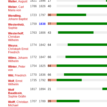
1821
1896
17
Walter
, August
1786
1826
40
Weber
, Carl
Maria von
1723
1797
36
Wendling
,
Johann Baptist
1759
1838
77
Westenholz
,
Sophie
1763
1806
43
Westerhoff
,
Christian
Wilhelm
1774
1842
64
Weyse
,
Christoph Ernst
Friedrich
1772
1847
66
Wilms
, Johann
Wilhelm
1754
1825
64
Winter
, Peter
von
1770
1836
66
Witt
, Friedrich
1735
1792
31
Wolf
, Ernst
Wilhelm
1817
1894
21
Wolf
Baudissin
,
Sophie Gräfin
1707
1789
28
Wolff
, Christian
Michael