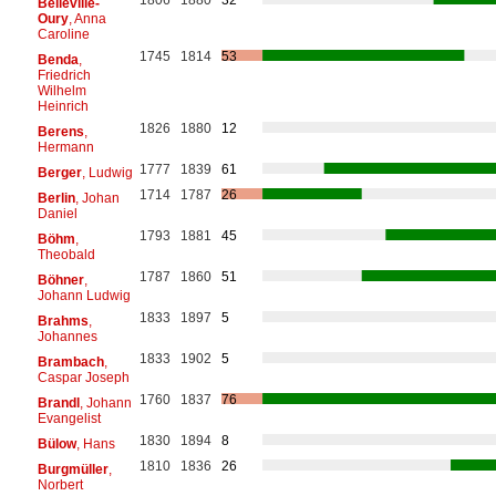
Belleville-
Oury
, Anna
Caroline
1745
1814
53
Benda
,
Friedrich
Wilhelm
Heinrich
1826
1880
12
Berens
,
Hermann
1777
1839
61
Berger
, Ludwig
1714
1787
26
Berlin
, Johan
Daniel
1793
1881
45
Böhm
,
Theobald
1787
1860
51
Böhner
,
Johann Ludwig
1833
1897
5
Brahms
,
Johannes
1833
1902
5
Brambach
,
Caspar Joseph
1760
1837
76
Brandl
, Johann
Evangelist
1830
1894
8
Bülow
, Hans
1810
1836
26
Burgmüller
,
Norbert