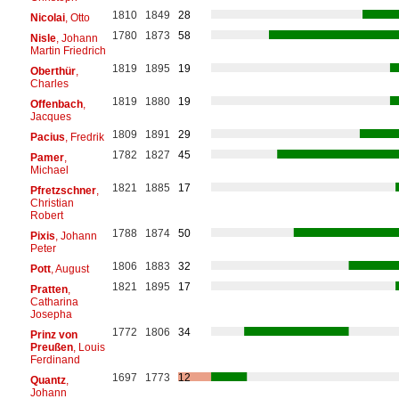
1810
1849
28
Nicolai
, Otto
1780
1873
58
Nisle
, Johann
Martin Friedrich
1819
1895
19
Oberthür
,
Charles
1819
1880
19
Offenbach
,
Jacques
1809
1891
29
Pacius
, Fredrik
1782
1827
45
Pamer
,
Michael
1821
1885
17
Pfretzschner
,
Christian
Robert
1788
1874
50
Pixis
, Johann
Peter
1806
1883
32
Pott
, August
1821
1895
17
Pratten
,
Catharina
Josepha
1772
1806
34
Prinz von
Preußen
, Louis
Ferdinand
1697
1773
12
Quantz
,
Johann