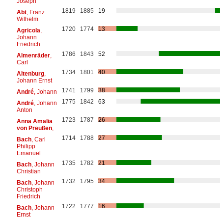
Joseph
1819
1885
19
Abt
, Franz
Wilhelm
1720
1774
13
Agricola
,
Johann
Friedrich
1786
1843
52
Almenräder
,
Carl
1734
1801
40
Altenburg
,
Johann Ernst
1741
1799
38
André
, Johann
1775
1842
63
André
, Johann
Anton
1723
1787
26
Anna Amalia
von Preußen
,
1714
1788
27
Bach
, Carl
Philipp
Emanuel
1735
1782
21
Bach
, Johann
Christian
1732
1795
34
Bach
, Johann
Christoph
Friedrich
1722
1777
16
Bach
, Johann
Ernst