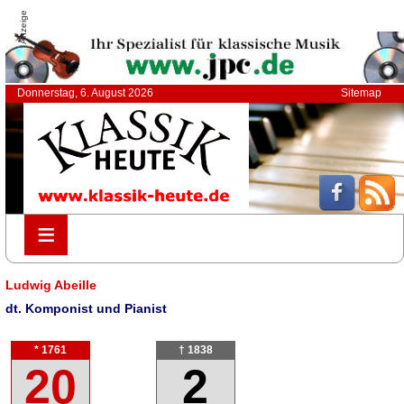
Anzeige
Donnerstag, 6. August 2026
Sitemap
≡
≡
Ludwig Abeille
dt. Komponist und Pianist
* 1761
† 1838
20
2