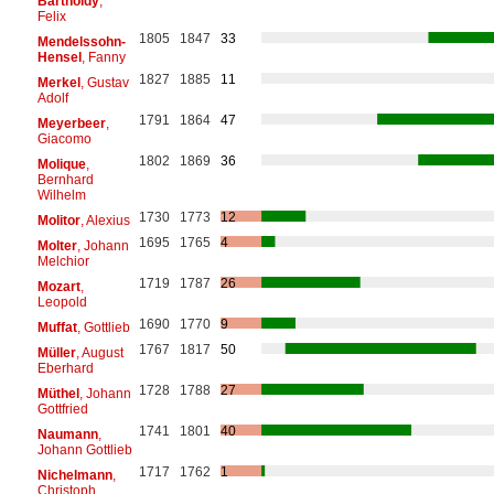
Bartholdy
,
Felix
1805
1847
33
Mendelssohn-
Hensel
, Fanny
1827
1885
11
Merkel
, Gustav
Adolf
1791
1864
47
Meyerbeer
,
Giacomo
1802
1869
36
Molique
,
Bernhard
Wilhelm
1730
1773
12
Molitor
, Alexius
1695
1765
4
Molter
, Johann
Melchior
1719
1787
26
Mozart
,
Leopold
1690
1770
9
Muffat
, Gottlieb
1767
1817
50
Müller
, August
Eberhard
1728
1788
27
Müthel
, Johann
Gottfried
1741
1801
40
Naumann
,
Johann Gottlieb
1717
1762
1
Nichelmann
,
Christoph