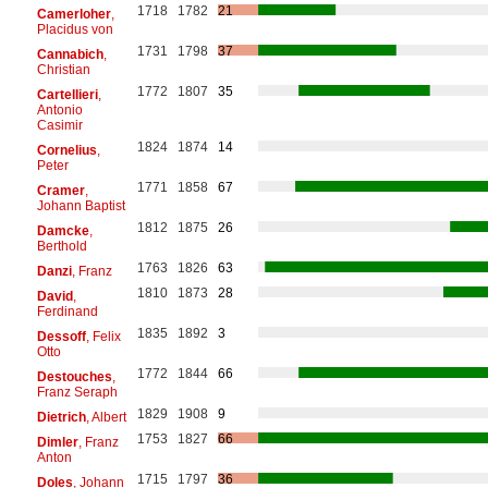
1718
1782
21
Camerloher
,
Placidus von
1731
1798
37
Cannabich
,
Christian
1772
1807
35
Cartellieri
,
Antonio
Casimir
1824
1874
14
Cornelius
,
Peter
1771
1858
67
Cramer
,
Johann Baptist
1812
1875
26
Damcke
,
Berthold
1763
1826
63
Danzi
, Franz
1810
1873
28
David
,
Ferdinand
1835
1892
3
Dessoff
, Felix
Otto
1772
1844
66
Destouches
,
Franz Seraph
1829
1908
9
Dietrich
, Albert
1753
1827
66
Dimler
, Franz
Anton
1715
1797
36
Doles
, Johann