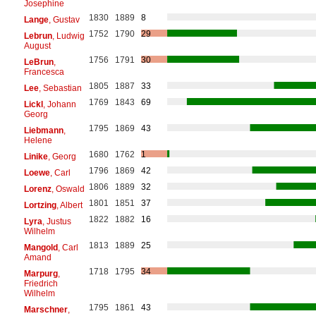
Josephine
1830
1889
8
Lange
, Gustav
1752
1790
29
Lebrun
, Ludwig
August
1756
1791
30
LeBrun
,
Francesca
1805
1887
33
Lee
, Sebastian
1769
1843
69
Lickl
, Johann
Georg
1795
1869
43
Liebmann
,
Helene
1680
1762
1
Linike
, Georg
1796
1869
42
Loewe
, Carl
1806
1889
32
Lorenz
, Oswald
1801
1851
37
Lortzing
, Albert
1822
1882
16
Lyra
, Justus
Wilhelm
1813
1889
25
Mangold
, Carl
Amand
1718
1795
34
Marpurg
,
Friedrich
Wilhelm
1795
1861
43
Marschner
,