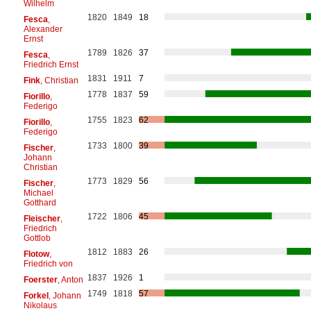
Wilhelm
1820
1849
18
Fesca
,
Alexander
Ernst
1789
1826
37
Fesca
,
Friedrich Ernst
1831
1911
7
Fink
, Christian
1778
1837
59
Fiorillo
,
Federigo
1755
1823
62
Fiorillo
,
Federigo
1733
1800
39
Fischer
,
Johann
Christian
1773
1829
56
Fischer
,
Michael
Gotthard
1722
1806
45
Fleischer
,
Friedrich
Gottlob
1812
1883
26
Flotow
,
Friedrich von
1837
1926
1
Foerster
, Anton
1749
1818
57
Forkel
, Johann
Nikolaus