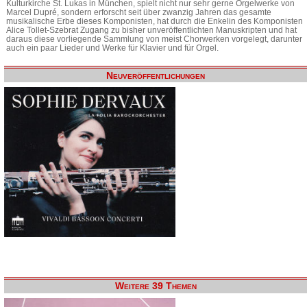
Kulturkirche St. Lukas in München, spielt nicht nur sehr gerne Orgelwerke von
Marcel Dupré, sondern erforscht seit über zwanzig Jahren das gesamte
musikalische Erbe dieses Komponisten, hat durch die Enkelin des Komponisten
Alice Tollet-Szebrat Zugang zu bisher unveröffentlichten Manuskripten und hat
daraus diese vorliegende Sammlung von meist Chorwerken vorgelegt, darunter
auch ein paar Lieder und Werke für Klavier und für Orgel.
Neuveröffentlichungen
Weitere 39 Themen