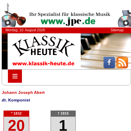
Anzeige
Montag, 10. August 2026
Sitemap
≡
≡
Johann Joseph Abert
dt. Komponist
* 1832
† 1915
20
1