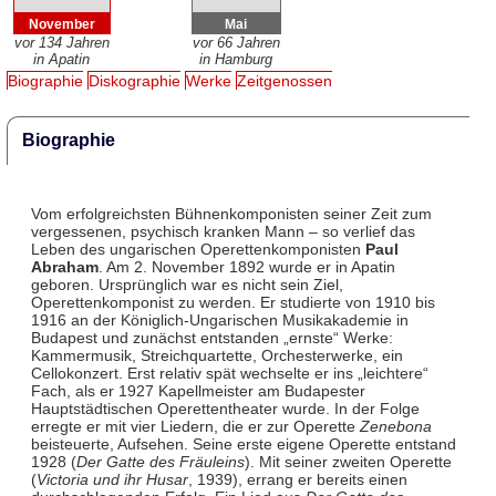
November
Mai
vor 134 Jahren
vor 66 Jahren
in Apatin
in Hamburg
Biographie
Diskographie
Werke
Zeitgenossen
Biographie
Vom erfolgreichsten Bühnenkomponisten seiner Zeit zum
vergessenen, psychisch kranken Mann – so verlief das
Leben des ungarischen Operettenkomponisten
Paul
Abraham
. Am 2. November 1892 wurde er in Apatin
geboren. Ursprünglich war es nicht sein Ziel,
Operettenkomponist zu werden. Er studierte von 1910 bis
1916 an der Königlich-Ungarischen Musikakademie in
Budapest und zunächst entstanden „ernste“ Werke:
Kammermusik, Streichquartette, Orchesterwerke, ein
Cellokonzert. Erst relativ spät wechselte er ins „leichtere“
Fach, als er 1927 Kapellmeister am Budapester
Hauptstädtischen Operettentheater wurde. In der Folge
erregte er mit vier Liedern, die er zur Operette
Zenebona
beisteuerte, Aufsehen. Seine erste eigene Operette entstand
1928 (
Der Gatte des Fräuleins
). Mit seiner zweiten Operette
(
Victoria und ihr Husar
, 1939), errang er bereits einen