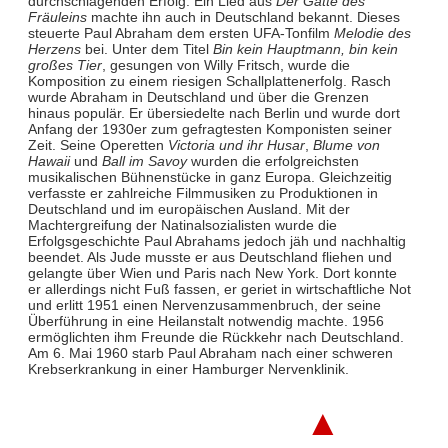
durchschlagenden Erfolg. Ein Lied aus
Der Gatte des
Fräuleins
machte ihn auch in Deutschland bekannt. Dieses
steuerte Paul Abraham dem ersten UFA-Tonfilm
Melodie des
Herzens
bei. Unter dem Titel
Bin kein Hauptmann, bin kein
großes Tier
, gesungen von Willy Fritsch, wurde die
Komposition zu einem riesigen Schallplattenerfolg. Rasch
wurde Abraham in Deutschland und über die Grenzen
hinaus populär. Er übersiedelte nach Berlin und wurde dort
Anfang der 1930er zum gefragtesten Komponisten seiner
Zeit. Seine Operetten
Victoria und ihr Husar
,
Blume von
Hawaii
und
Ball im Savoy
wurden die erfolgreichsten
musikalischen Bühnenstücke in ganz Europa. Gleichzeitig
verfasste er zahlreiche Filmmusiken zu Produktionen in
Deutschland und im europäischen Ausland. Mit der
Machtergreifung der Natinalsozialisten wurde die
Erfolgsgeschichte Paul Abrahams jedoch jäh und nachhaltig
beendet. Als Jude musste er aus Deutschland fliehen und
gelangte über Wien und Paris nach New York. Dort konnte
er allerdings nicht Fuß fassen, er geriet in wirtschaftliche Not
und erlitt 1951 einen Nervenzusammenbruch, der seine
Überführung in eine Heilanstalt notwendig machte. 1956
ermöglichten ihm Freunde die Rückkehr nach Deutschland.
Am 6. Mai 1960 starb Paul Abraham nach einer schweren
Krebserkrankung in einer Hamburger Nervenklinik.
▲