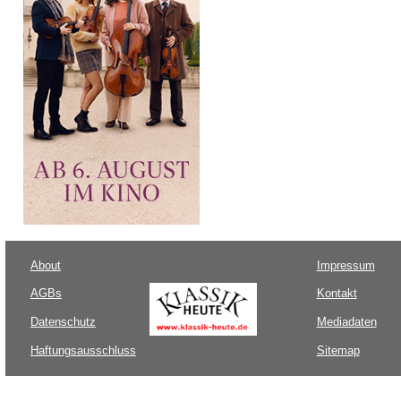
About
Impressum
AGBs
Kontakt
Datenschutz
Mediadaten
Haftungsausschluss
Sitemap