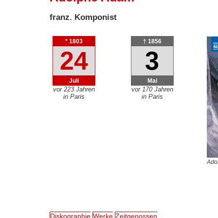
franz. Komponist
* 1803
† 1856
24
3
Juli
Mai
vor 223 Jahren
vor 170 Jahren
in Paris
in Paris
Ado
Diskographie
Werke
Zeitgenossen