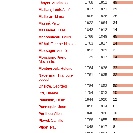
1768
1852
49
Lhoyer
, Antoine de
1817
1871
39
Maillart
, Louis Aimé
1808
1836
28
Malibran
, Maria
1822
1884
34
Massé
, Victor
1842
1912
14
Massenet
, Jules
1766
1848
45
Massonneau
, Louis
1763
1817
14
Méhul
, Étienne-Nicolas
1853
1929
3
Messager
, André
1729
1817
14
Monsigny
, Pierre-
Alexandre
1764
1836
33
Montgeroult
, Hélène
1781
1835
32
Naderman
, François-
Joseph
1784
1853
50
Onslow
, Georges
1754
1813
10
Ozi
, Etienne
1844
1926
12
Paladilhe
, Émile
1850
1914
6
Pannequin
, Jean
1846
1936
10
Périlhou
, Albert
1788
1855
52
Pleyel
, Camille
1848
1917
8
Puget
, Paul