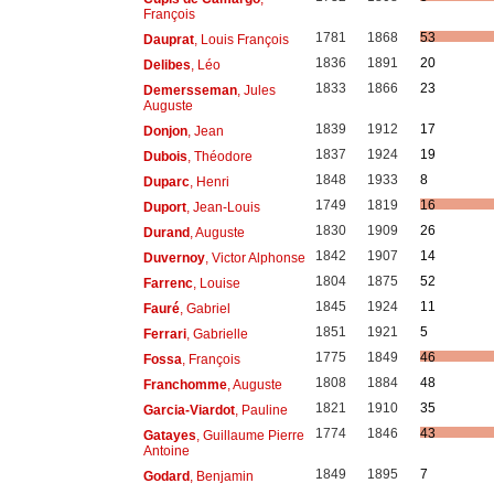
François
1781
1868
53
Dauprat
, Louis François
1836
1891
20
Delibes
, Léo
1833
1866
23
Demersseman
, Jules
Auguste
1839
1912
17
Donjon
, Jean
1837
1924
19
Dubois
, Théodore
1848
1933
8
Duparc
, Henri
1749
1819
16
Duport
, Jean-Louis
1830
1909
26
Durand
, Auguste
1842
1907
14
Duvernoy
, Victor Alphonse
1804
1875
52
Farrenc
, Louise
1845
1924
11
Fauré
, Gabriel
1851
1921
5
Ferrari
, Gabrielle
1775
1849
46
Fossa
, François
1808
1884
48
Franchomme
, Auguste
1821
1910
35
Garcia-Viardot
, Pauline
1774
1846
43
Gatayes
, Guillaume Pierre
Antoine
1849
1895
7
Godard
, Benjamin