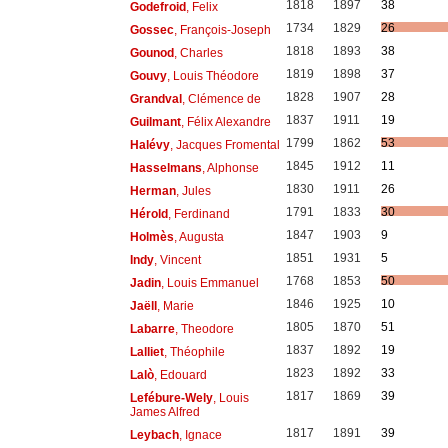
1818
1897
38
Godefroid
, Felix
1734
1829
26
Gossec
, François-Joseph
1818
1893
38
Gounod
, Charles
1819
1898
37
Gouvy
, Louis Théodore
1828
1907
28
Grandval
, Clémence de
1837
1911
19
Guilmant
, Félix Alexandre
1799
1862
53
Halévy
, Jacques Fromental
1845
1912
11
Hasselmans
, Alphonse
1830
1911
26
Herman
, Jules
1791
1833
30
Hérold
, Ferdinand
1847
1903
9
Holmès
, Augusta
1851
1931
5
Indy
, Vincent
1768
1853
50
Jadin
, Louis Emmanuel
1846
1925
10
Jaëll
, Marie
1805
1870
51
Labarre
, Theodore
1837
1892
19
Lalliet
, Théophile
1823
1892
33
Lalò
, Edouard
1817
1869
39
Lefébure-Wely
, Louis
James Alfred
1817
1891
39
Leybach
, Ignace