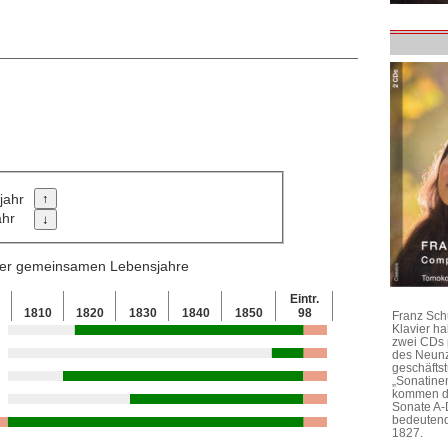
jahr
ahr
 der gemeinsamen Lebensjahre
Eintr.
0
1810
1820
1830
1840
1850
98
Franz Sch
Klavier h
zwei CDs 
des Neunz
geschäftst
„Sonatine
kommen di
Sonate A-
bedeutend
1827.