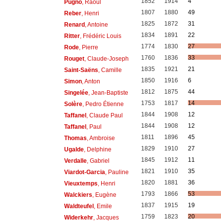
1852
1914
4
Pugno
, Raoul
1807
1880
49
Reber
, Henri
1825
1872
31
Renard
, Antoine
1834
1891
22
Ritter
, Frédéric Louis
1774
1830
27
Rode
, Pierre
1760
1836
33
Rouget
, Claude-Joseph
1835
1921
21
Saint-Saëns
, Camille
1850
1916
6
Simon
, Anton
1812
1875
44
Singelée
, Jean-Baptiste
1753
1817
14
Solère
, Pedro Étienne
1844
1908
12
Taffanel
, Claude Paul
1844
1908
12
Taffanel
, Paul
1811
1896
45
Thomas
, Ambroise
1829
1910
27
Ugalde
, Delphine
1845
1912
11
Verdalle
, Gabriel
1821
1910
35
Viardot-Garcia
, Pauline
1820
1881
36
Vieuxtemps
, Henri
1793
1866
53
Walckiers
, Eugène
1837
1915
19
Waldteufel
, Emile
1759
1823
20
Widerkehr
, Jacques