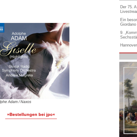
Der 75. 
Livestre
Ein beso
Giordano
9. „Komm
Sechsstä
Hannover
lphe Adam / Naxos
»Bestellungen bei jpc«