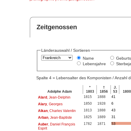
Zeitgenossen
Länderauswahl / Sortieren
Name
Geburts
Lebensjahre
Sterbej
Spalte 4 = Lebensalter des Komponisten / Anzahl
*
†
J.
Adolphe Adam
1803
1856
53
180
1815
1888
41
Alard
, Jean-Delphin
1850
1928
6
Alary
, Georges
1813
1888
43
Alkan
, Charles Valentin
1825
1889
31
Arban
, Jean-Baptiste
1782
1871
53
Auber
, Daniel François
Esprit