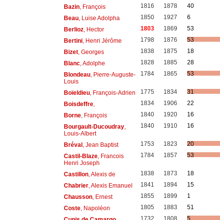
1816
1878
40
Bazin
, François
1850
1927
6
Beau
, Luise Adolpha
1803
1869
53
Berlioz
, Hector
1798
1876
53
Bertini
, Henri Jérôme
1838
1875
18
Bizet
, Georges
1828
1885
28
Blanc
, Adolphe
1784
1865
53
Blondeau
, Pierre-Auguste-
Louis
1775
1834
31
Boïeldieu
, François-Adrien
1834
1906
22
Boisdeffre
,
1840
1920
16
Borne
, François
1840
1910
16
Bourgault-Ducoudray
,
Louis-Albert
1753
1823
20
Bréval
, Jean Baptist
1784
1857
53
Castil-Blaze
, Francois
Henri Joseph
1838
1873
18
Castillon
, Alexis de
1841
1894
15
Chabrier
, Alexis Emanuel
1855
1899
1
Chausson
, Ernest
1805
1883
51
Coste
, Napoléon
1732
1808
5
Cupis de Camargo
,