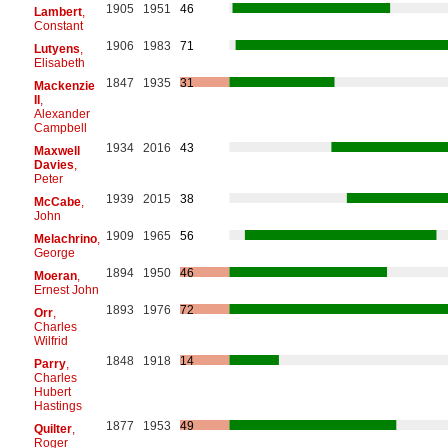
1905
1951
46
Lambert
,
Constant
1906
1983
71
Lutyens
,
Elisabeth
1847
1935
31
Mackenzie
II
,
Alexander
Campbell
1934
2016
43
Maxwell
Davies
,
Peter
1939
2015
38
McCabe
,
John
1909
1965
56
Melachrino
,
George
1894
1950
46
Moeran
,
Ernest John
1893
1976
72
Orr
,
Charles
Wilfrid
1848
1918
14
Parry
,
Charles
Hubert
Hastings
1877
1953
49
Quilter
,
Roger