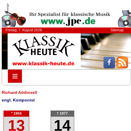
Anzeige
Freitag, 7. August 2026
Sitemap
≡
≡
Richard Addinsell
engl. Komponist
* 1904
† 1977
13
14