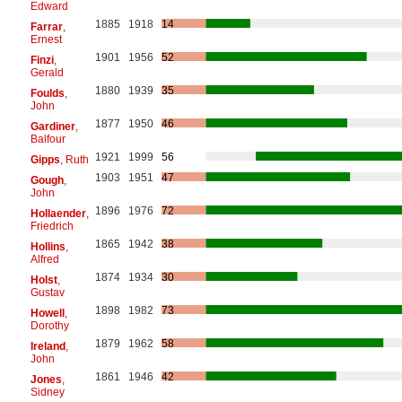
Edward
1885
1918
14
Farrar
,
Ernest
1901
1956
52
Finzi
,
Gerald
1880
1939
35
Foulds
,
John
1877
1950
46
Gardiner
,
Balfour
1921
1999
56
Gipps
, Ruth
1903
1951
47
Gough
,
John
1896
1976
72
Hollaender
,
Friedrich
1865
1942
38
Hollins
,
Alfred
1874
1934
30
Holst
,
Gustav
1898
1982
73
Howell
,
Dorothy
1879
1962
58
Ireland
,
John
1861
1946
42
Jones
,
Sidney