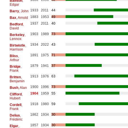
Bainton
,
Edgar
1933
2011
44
Barry
, John
1883
1953
49
Bax
, Arnold
1937
2011
40
Bedford
,
David
1903
1989
73
Berkeley
,
Lennox
1934
2022
43
Birtwistle
,
Harrison
1891
1975
71
Bliss
,
Arthur
1879
1941
37
Bridge
,
Frank
1913
1976
63
Britten
,
Benjamin
1900
1996
73
Bush
, Alan
1904
1959
55
Clifford
,
Hubert
1918
1980
59
Cordell
,
Frank
1862
1934
30
Delius
,
Frédéric
1857
1934
30
Elgar
,