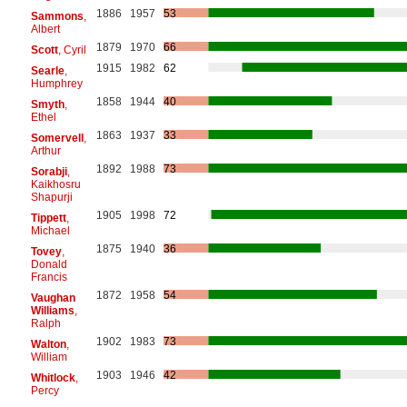
1886
1957
53
Sammons
,
Albert
1879
1970
66
Scott
, Cyril
1915
1982
62
Searle
,
Humphrey
1858
1944
40
Smyth
,
Ethel
1863
1937
33
Somervell
,
Arthur
1892
1988
73
Sorabji
,
Kaikhosru
Shapurji
1905
1998
72
Tippett
,
Michael
1875
1940
36
Tovey
,
Donald
Francis
1872
1958
54
Vaughan
Williams
,
Ralph
1902
1983
73
Walton
,
William
1903
1946
42
Whitlock
,
Percy