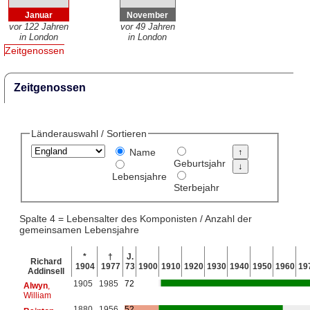
Januar
November
vor 122 Jahren
vor 49 Jahren
in London
in London
Zeitgenossen
Zeitgenossen
Länderauswahl / Sortieren
Name
Geburtsjahr
Lebensjahre
Sterbejahr
Spalte 4 = Lebensalter des Komponisten / Anzahl der
gemeinsamen Lebensjahre
*
†
J.
Richard
1904
1977
73
1900
1910
1920
1930
1940
1950
1960
19
Addinsell
1905
1985
72
Alwyn
,
William
1880
1956
52