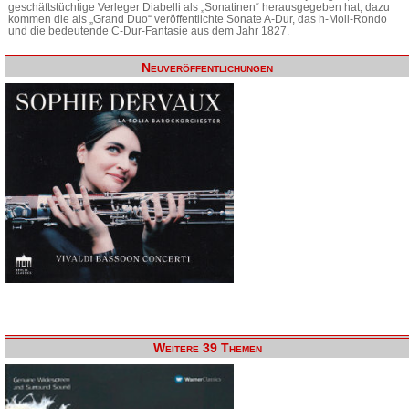
geschäftstüchtige Verleger Diabelli als „Sonatinen“ herausgegeben hat, dazu
kommen die als „Grand Duo“ veröffentlichte Sonate A-Dur, das h-Moll-Rondo
und die bedeutende C-Dur-Fantasie aus dem Jahr 1827.
Neuveröffentlichungen
Weitere 39 Themen