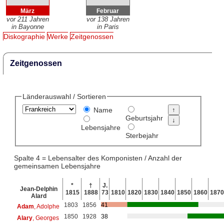
März
Februar
vor 211 Jahren
vor 138 Jahren
in Bayonne
in Paris
Diskographie
Werke
Zeitgenossen
Zeitgenossen
Länderauswahl / Sortieren
Name
Geburtsjahr
Lebensjahre
Sterbejahr
Spalte 4 = Lebensalter des Komponisten / Anzahl der
gemeinsamen Lebensjahre
*
†
J.
Jean-Delphin
1815
1888
73
1810
1820
1830
1840
1850
1860
1870
Alard
1803
1856
41
Adam
, Adolphe
1850
1928
38
Alary
, Georges