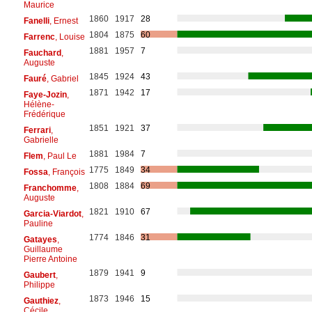
Maurice
1860
1917
28
Fanelli
, Ernest
1804
1875
60
Farrenc
, Louise
1881
1957
7
Fauchard
,
Auguste
1845
1924
43
Fauré
, Gabriel
1871
1942
17
Faye-Jozin
,
Hélène-
Frédérique
1851
1921
37
Ferrari
,
Gabrielle
1881
1984
7
Flem
, Paul Le
1775
1849
34
Fossa
, François
1808
1884
69
Franchomme
,
Auguste
1821
1910
67
Garcia-Viardot
,
Pauline
1774
1846
31
Gatayes
,
Guillaume
Pierre Antoine
1879
1941
9
Gaubert
,
Philippe
1873
1946
15
Gauthiez
,
Cécile