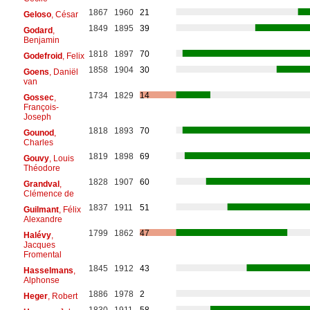
1867
1960
21
Geloso
, César
1849
1895
39
Godard
,
Benjamin
1818
1897
70
Godefroid
, Felix
1858
1904
30
Goens
, Daniël
van
1734
1829
14
Gossec
,
François-
Joseph
1818
1893
70
Gounod
,
Charles
1819
1898
69
Gouvy
, Louis
Théodore
1828
1907
60
Grandval
,
Clémence de
1837
1911
51
Guilmant
, Félix
Alexandre
1799
1862
47
Halévy
,
Jacques
Fromental
1845
1912
43
Hasselmans
,
Alphonse
1886
1978
2
Heger
, Robert
1830
1911
58