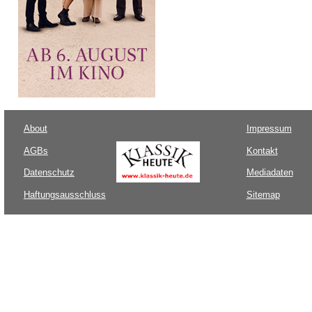
About
Impressum
AGBs
Kontakt
Datenschutz
Mediadaten
Haftungsausschluss
Sitemap