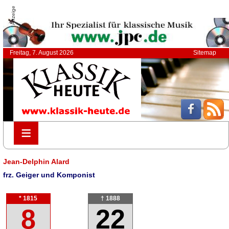
Anzeige
Freitag, 7. August 2026
Sitemap
≡
≡
Jean-Delphin Alard
frz. Geiger und Komponist
* 1815
† 1888
8
22