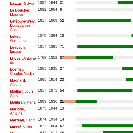
1857
1944
31
Lazzari
, Sylvio
1882
1964
6
Le Boucher
,
Maurice
1817
1869
52
Lefébure-Wely
,
Louis James
Alfred
1870
1894
18
Lekeu
,
Guillaume
1817
1891
71
Leybach
,
Ignace
1768
1852
37
Lhoyer
, Antoine
de
1861
1935
27
Loeffler
,
Charles Martin
1865
1914
23
Magnard
,
Albéric
1817
1871
54
Maillart
, Louis
Aimé
1808
1836
21
Malibran
, Maria
1875
1944
13
Mariotte
,
Antoine
1874
1934
14
Marteau
, Henri
1822
1884
62
Massé
, Victor
1842
1912
46