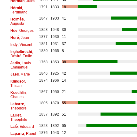
Herman
, Jules
1791
1833
18
Hérold
,
Ferdinand
1847
1903
41
Holmès
,
Augusta
1858
1948
30
Hüe
, Georges
1877
1930
11
Huré
, Jean
1851
1931
37
Indy
, Vincent
1880
1965
8
Inghelbrecht
,
Désiré-Emile
1768
1853
38
Jadin
, Louis
Emmanuel
1846
1925
42
Jaëll
, Marie
1874
1966
14
Klingsor
,
Tristan
1867
1950
21
Koechlin
,
Charles
1805
1870
55
Labarre
,
Theodore
1837
1892
51
Lalliet
,
Théophile
1823
1892
65
Lalò
, Edouard
1876
1943
12
Laparra
, Raoul