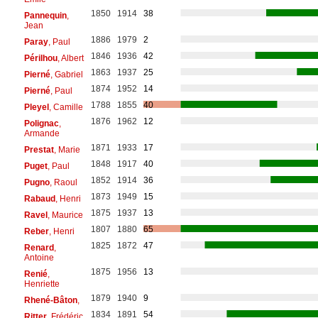
1850
1914
38
Pannequin
,
Jean
1886
1979
2
Paray
, Paul
1846
1936
42
Périlhou
, Albert
1863
1937
25
Pierné
, Gabriel
1874
1952
14
Pierné
, Paul
1788
1855
40
Pleyel
, Camille
1876
1962
12
Polignac
,
Armande
1871
1933
17
Prestat
, Marie
1848
1917
40
Puget
, Paul
1852
1914
36
Pugno
, Raoul
1873
1949
15
Rabaud
, Henri
1875
1937
13
Ravel
, Maurice
1807
1880
65
Reber
, Henri
1825
1872
47
Renard
,
Antoine
1875
1956
13
Renié
,
Henriette
1879
1940
9
Rhené-Bâton
,
1834
1891
54
Ritter
, Frédéric