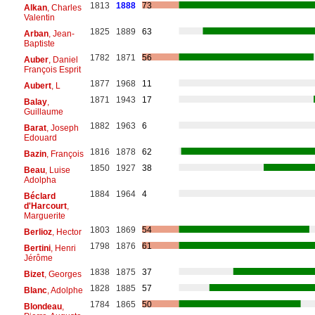
1813
1888
73
Alkan
, Charles
Valentin
1825
1889
63
Arban
, Jean-
Baptiste
1782
1871
56
Auber
, Daniel
François Esprit
1877
1968
11
Aubert
, L
1871
1943
17
Balay
,
Guillaume
1882
1963
6
Barat
, Joseph
Edouard
1816
1878
62
Bazin
, François
1850
1927
38
Beau
, Luise
Adolpha
1884
1964
4
Béclard
d'Harcourt
,
Marguerite
1803
1869
54
Berlioz
, Hector
1798
1876
61
Bertini
, Henri
Jérôme
1838
1875
37
Bizet
, Georges
1828
1885
57
Blanc
, Adolphe
1784
1865
50
Blondeau
,