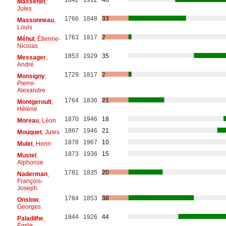
Massenet
,
Jules
1766
1848
33
Massonneau
,
Louis
1763
1817
2
Méhul
, Étienne-
Nicolas
1853
1929
35
Messager
,
André
1729
1817
2
Monsigny
,
Pierre-
Alexandre
1764
1836
21
Montgeroult
,
Hélène
1870
1946
18
Moreau
, Léon
1867
1946
21
Mouquet
, Jules
1878
1967
10
Mulet
, Henri
1873
1936
15
Mustel
,
Alphonse
1781
1835
20
Naderman
,
François-
Joseph
1784
1853
38
Onslow
,
Georges
1844
1926
44
Paladilhe
,
Émile