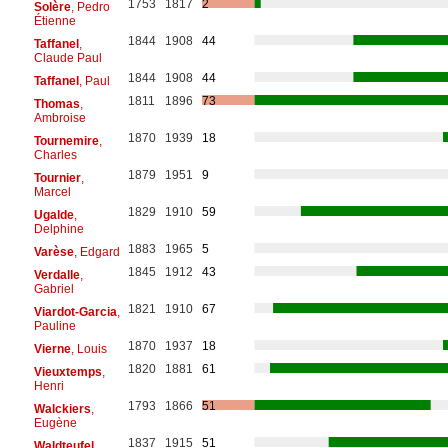
1753
1817
2
Solère
, Pedro
Étienne
1844
1908
44
Taffanel
,
Claude Paul
1844
1908
44
Taffanel
, Paul
1811
1896
73
Thomas
,
Ambroise
1870
1939
18
Tournemire
,
Charles
1879
1951
9
Tournier
,
Marcel
1829
1910
59
Ugalde
,
Delphine
1883
1965
5
Varèse
, Edgard
1845
1912
43
Verdalle
,
Gabriel
1821
1910
67
Viardot-Garcia
,
Pauline
1870
1937
18
Vierne
, Louis
1820
1881
61
Vieuxtemps
,
Henri
1793
1866
51
Walckiers
,
Eugène
1837
1915
51
Waldteufel
,