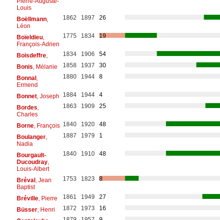
Pierre-Auguste-
Louis
1862
1897
26
Boëllmann
,
Léon
1775
1834
19
Boïeldieu
,
François-Adrien
1834
1906
54
Boisdeffre
,
1858
1937
30
Bonis
, Mélanie
1880
1944
8
Bonnal
,
Ermend
1884
1944
4
Bonnet
, Joseph
1863
1909
25
Bordes
,
Charles
1840
1920
48
Borne
, François
1887
1979
1
Boulanger
,
Nadia
1840
1910
48
Bourgault-
Ducoudray
,
Louis-Albert
1753
1823
8
Bréval
, Jean
Baptist
1861
1949
27
Bréville
, Pierre
1872
1973
16
Büsser
, Henri
1879
1957
9