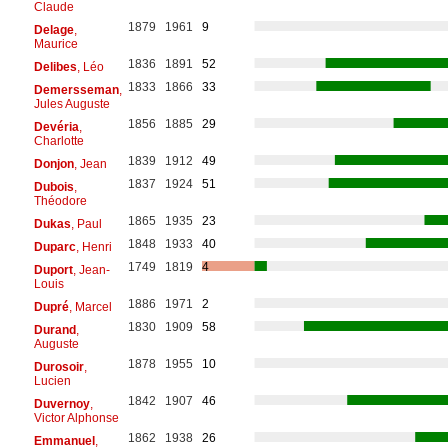
Claude
1879
1961
9
Delage
,
Maurice
1836
1891
52
Delibes
, Léo
1833
1866
33
Demersseman
,
Jules Auguste
1856
1885
29
Devéria
,
Charlotte
1839
1912
49
Donjon
, Jean
1837
1924
51
Dubois
,
Théodore
1865
1935
23
Dukas
, Paul
1848
1933
40
Duparc
, Henri
1749
1819
4
Duport
, Jean-
Louis
1886
1971
2
Dupré
, Marcel
1830
1909
58
Durand
,
Auguste
1878
1955
10
Durosoir
,
Lucien
1842
1907
46
Duvernoy
,
Victor Alphonse
1862
1938
26
Emmanuel
,