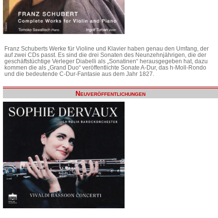
Franz Schuberts Werke für Violine und Klavier haben genau den Umfang, der
auf zwei CDs passt. Es sind die drei Sonaten des Neunzehnjährigen, die der
geschäftstüchtige Verleger Diabelli als „Sonatinen“ herausgegeben hat, dazu
kommen die als „Grand Duo“ veröffentlichte Sonate A-Dur, das h-Moll-Rondo
und die bedeutende C-Dur-Fantasie aus dem Jahr 1827.
Neuveröffentlichungen