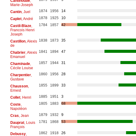
Canteloube
,
Marie-Joseph
1874
1956
14
Cantin
, Juel
1878
1925
10
Caplet
, André
1784
1857
42
Castil-Blaze
,
Francois Henri
Joseph
1838
1873
35
Castillon
, Alexis
de
1841
1894
47
Chabrier
, Alexis
Emanuel
1857
1944
31
Chaminade
,
Cécile Louise
1860
1956
28
Charpentier
,
Gustave
1855
1899
33
Chausson
,
Ernest
1885
1951
3
Collet
, Henri
1805
1883
68
Coste
,
Napoléon
1879
1932
9
Cras
, Jean
1781
1868
53
Dauprat
, Louis
François
1862
1918
26
Debussy
,