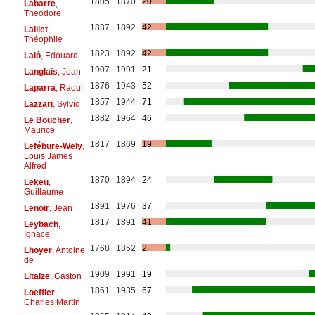
1805
1870
20
Labarre
,
Theodore
1837
1892
42
Lalliet
,
Théophile
1823
1892
42
Lalò
, Edouard
1907
1991
21
Langlais
, Jean
1876
1943
52
Laparra
, Raoul
1857
1944
71
Lazzari
, Sylvio
1882
1964
46
Le Boucher
,
Maurice
1817
1869
19
Lefébure-Wely
,
Louis James
Alfred
1870
1894
24
Lekeu
,
Guillaume
1891
1976
37
Lenoir
, Jean
1817
1891
41
Leybach
,
Ignace
1768
1852
2
Lhoyer
, Antoine
de
1909
1991
19
Litaize
, Gaston
1861
1935
67
Loeffler
,
Charles Martin