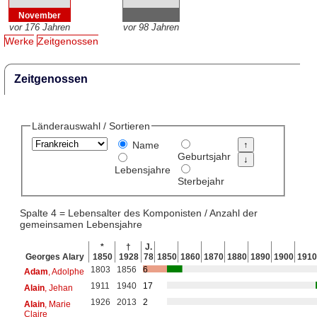
November
vor 176 Jahren
vor 98 Jahren
Werke
Zeitgenossen
Zeitgenossen
Länderauswahl / Sortieren
Name
Geburtsjahr
Lebensjahre
Sterbejahr
Spalte 4 = Lebensalter des Komponisten / Anzahl der
gemeinsamen Lebensjahre
*
†
J.
Georges Alary
1850
1928
78
1850
1860
1870
1880
1890
1900
1910
1803
1856
6
Adam
, Adolphe
1911
1940
17
Alain
, Jehan
1926
2013
2
Alain
, Marie
Claire