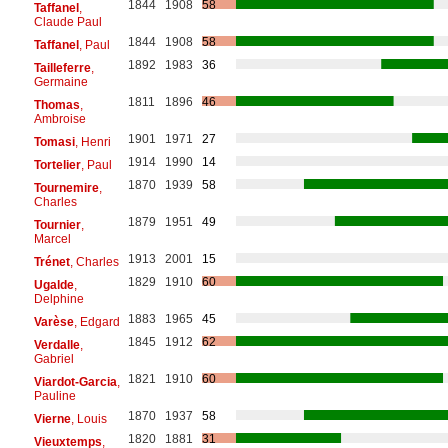
1844
1908
58
Taffanel
,
Claude Paul
1844
1908
58
Taffanel
, Paul
1892
1983
36
Tailleferre
,
Germaine
1811
1896
46
Thomas
,
Ambroise
1901
1971
27
Tomasi
, Henri
1914
1990
14
Tortelier
, Paul
1870
1939
58
Tournemire
,
Charles
1879
1951
49
Tournier
,
Marcel
1913
2001
15
Trénet
, Charles
1829
1910
60
Ugalde
,
Delphine
1883
1965
45
Varèse
, Edgard
1845
1912
62
Verdalle
,
Gabriel
1821
1910
60
Viardot-Garcia
,
Pauline
1870
1937
58
Vierne
, Louis
1820
1881
31
Vieuxtemps
,