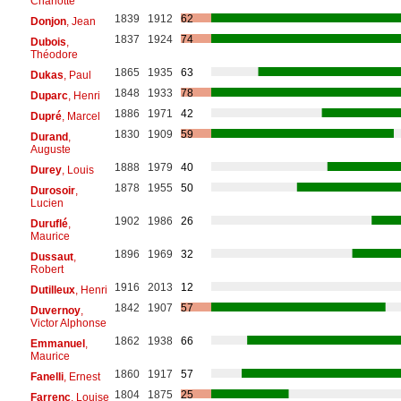
Charlotte
1839
1912
62
Donjon
, Jean
1837
1924
74
Dubois
,
Théodore
1865
1935
63
Dukas
, Paul
1848
1933
78
Duparc
, Henri
1886
1971
42
Dupré
, Marcel
1830
1909
59
Durand
,
Auguste
1888
1979
40
Durey
, Louis
1878
1955
50
Durosoir
,
Lucien
1902
1986
26
Duruflé
,
Maurice
1896
1969
32
Dussaut
,
Robert
1916
2013
12
Dutilleux
, Henri
1842
1907
57
Duvernoy
,
Victor Alphonse
1862
1938
66
Emmanuel
,
Maurice
1860
1917
57
Fanelli
, Ernest
1804
1875
25
Farrenc
, Louise