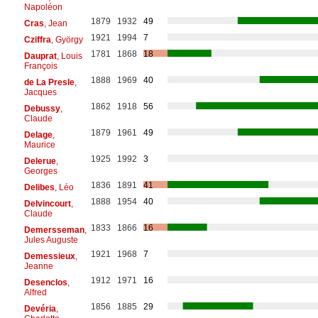
Napoléon
1879
1932
49
Cras
, Jean
1921
1994
7
Cziffra
, György
1781
1868
18
Dauprat
, Louis
François
1888
1969
40
de La Presle
,
Jacques
1862
1918
56
Debussy
,
Claude
1879
1961
49
Delage
,
Maurice
1925
1992
3
Delerue
,
Georges
1836
1891
41
Delibes
, Léo
1888
1954
40
Delvincourt
,
Claude
1833
1866
16
Demersseman
,
Jules Auguste
1921
1968
7
Demessieux
,
Jeanne
1912
1971
16
Desenclos
,
Alfred
1856
1885
29
Devéria
,