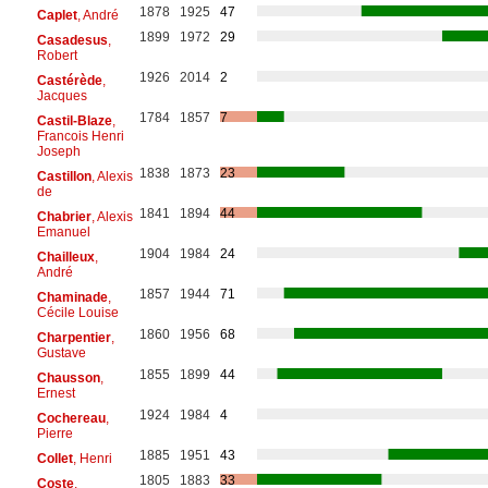
1878
1925
47
Caplet
, André
1899
1972
29
Casadesus
,
Robert
1926
2014
2
Castérède
,
Jacques
1784
1857
7
Castil-Blaze
,
Francois Henri
Joseph
1838
1873
23
Castillon
, Alexis
de
1841
1894
44
Chabrier
, Alexis
Emanuel
1904
1984
24
Chailleux
,
André
1857
1944
71
Chaminade
,
Cécile Louise
1860
1956
68
Charpentier
,
Gustave
1855
1899
44
Chausson
,
Ernest
1924
1984
4
Cochereau
,
Pierre
1885
1951
43
Collet
, Henri
1805
1883
33
Coste
,