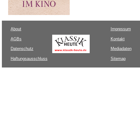
About
Impressum
AGBs
Kontakt
Datenschutz
Mediadaten
Haftungsausschluss
Sitemap