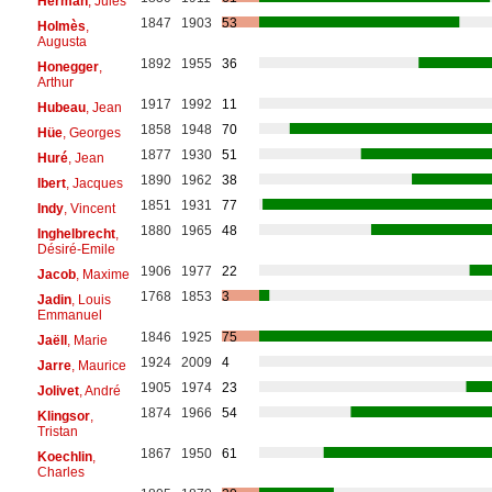
Herman
, Jules
1847
1903
53
Holmès
,
Augusta
1892
1955
36
Honegger
,
Arthur
1917
1992
11
Hubeau
, Jean
1858
1948
70
Hüe
, Georges
1877
1930
51
Huré
, Jean
1890
1962
38
Ibert
, Jacques
1851
1931
77
Indy
, Vincent
1880
1965
48
Inghelbrecht
,
Désiré-Emile
1906
1977
22
Jacob
, Maxime
1768
1853
3
Jadin
, Louis
Emmanuel
1846
1925
75
Jaëll
, Marie
1924
2009
4
Jarre
, Maurice
1905
1974
23
Jolivet
, André
1874
1966
54
Klingsor
,
Tristan
1867
1950
61
Koechlin
,
Charles