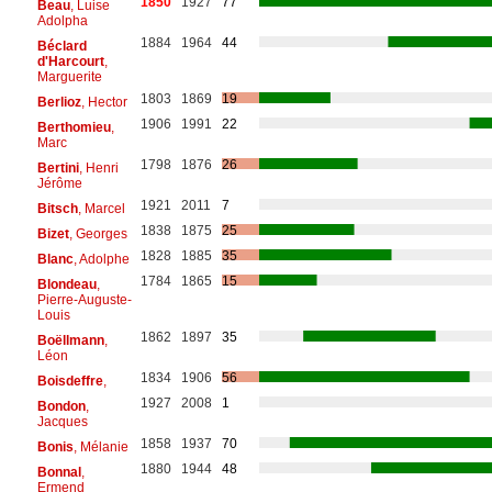
1850
1927
77
Beau
, Luise
Adolpha
1884
1964
44
Béclard
d'Harcourt
,
Marguerite
1803
1869
19
Berlioz
, Hector
1906
1991
22
Berthomieu
,
Marc
1798
1876
26
Bertini
, Henri
Jérôme
1921
2011
7
Bitsch
, Marcel
1838
1875
25
Bizet
, Georges
1828
1885
35
Blanc
, Adolphe
1784
1865
15
Blondeau
,
Pierre-Auguste-
Louis
1862
1897
35
Boëllmann
,
Léon
1834
1906
56
Boisdeffre
,
1927
2008
1
Bondon
,
Jacques
1858
1937
70
Bonis
, Mélanie
1880
1944
48
Bonnal
,
Ermend