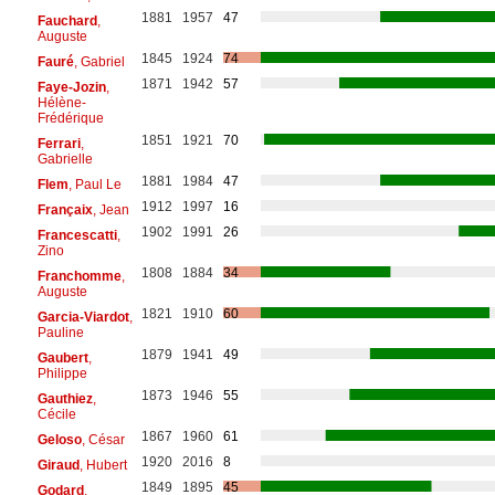
1881
1957
47
Fauchard
,
Auguste
1845
1924
74
Fauré
, Gabriel
1871
1942
57
Faye-Jozin
,
Hélène-
Frédérique
1851
1921
70
Ferrari
,
Gabrielle
1881
1984
47
Flem
, Paul Le
1912
1997
16
Françaix
, Jean
1902
1991
26
Francescatti
,
Zino
1808
1884
34
Franchomme
,
Auguste
1821
1910
60
Garcia-Viardot
,
Pauline
1879
1941
49
Gaubert
,
Philippe
1873
1946
55
Gauthiez
,
Cécile
1867
1960
61
Geloso
, César
1920
2016
8
Giraud
, Hubert
1849
1895
45
Godard
,