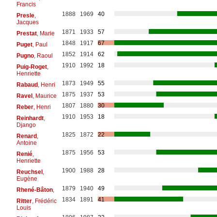
Francis
1888
1969
40
Presle
,
Jacques
1871
1933
57
Prestat
, Marie
1848
1917
67
Puget
, Paul
1852
1914
62
Pugno
, Raoul
1910
1992
18
Puig-Roget
,
Henriette
1873
1949
55
Rabaud
, Henri
1875
1937
53
Ravel
, Maurice
1807
1880
30
Reber
, Henri
1910
1953
18
Reinhardt
,
Django
1825
1872
22
Renard
,
Antoine
1875
1956
53
Renié
,
Henriette
1900
1988
28
Reuchsel
,
Eugène
1879
1940
49
Rhené-Bâton
,
1834
1891
41
Ritter
, Frédéric
Louis