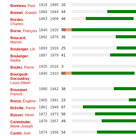
1918
1995
10
Bonneau
, Paul
1884
1944
44
Bonnet
, Joseph
1863
1909
46
Bordes
,
Charles
1840
1920
70
Borne
, François
1892
1976
36
Boucard
,
Marcel
1893
1918
25
Boulanger
, Lili
1887
1979
41
Boulanger
,
Nadia
1925
2016
3
Boulez
, Pierre
1840
1910
60
Bourgault-
Ducoudray
,
Louis-Albert
1890
1942
38
Bousquet
,
Francis
1905
1991
23
Bozza
, Eugène
1861
1949
67
Bréville
, Pierre
1872
1973
56
Büsser
, Henri
1879
1957
49
Canteloube
,
Marie-Joseph
1874
1956
54
Cantin
, Juel