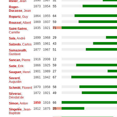
1896
1987
32
Rivier
, Jean
1873
1954
55
Roger-
Ducasse
, Jean
1864
1955
64
Ropartz
, Guy
1869
1937
59
Roussel
, Albert
1835
1921
71
Saint-Saëns
,
Camille
1899
1968
29
Sala
, André
1885
1961
43
Salzedo
, Carlos
1877
1967
51
Samazeuilh
,
Gustave
1916
2008
12
Sancan
, Pierre
1866
1925
59
Satie
, Erik
1901
1989
27
Sauguet
, Henri
1861
1942
67
Savard
,
Augustin
1870
1958
58
Schmitt
, Florent
1872
1921
49
Séverac
,
Déodat de
1850
1916
66
Simon
, Anton
1812
1875
25
Singelée
, Jean-
Baptiste