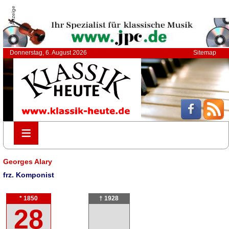
Anzeige
Donnerstag, 6. August 2026
Sitemap
≡
≡
Georges Alary
frz. Komponist
* 1850
† 1928
28