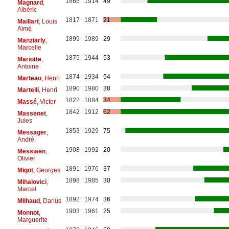
1865
1914
49
Magnard
,
Albéric
1817
1871
21
Maillart
, Louis
Aimé
1899
1989
29
Manziarly
,
Marcelle
1875
1944
53
Mariotte
,
Antoine
1874
1934
54
Marteau
, Henri
1890
1980
38
Martelli
, Henri
1822
1884
34
Massé
, Victor
1842
1912
62
Massenet
,
Jules
1853
1929
75
Messager
,
André
1908
1992
20
Messiaen
,
Olivier
1891
1976
37
Migot
, Georges
1898
1985
30
Mihalovici
,
Marcel
1892
1974
36
Milhaud
, Darius
1903
1961
25
Monnot
,
Marguerite