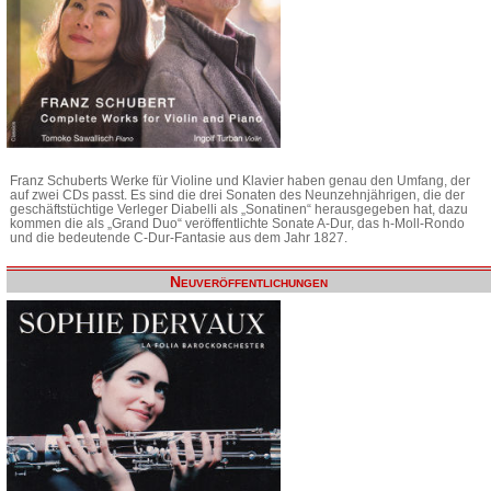
Franz Schuberts Werke für Violine und Klavier haben genau den Umfang, der
auf zwei CDs passt. Es sind die drei Sonaten des Neunzehnjährigen, die der
geschäftstüchtige Verleger Diabelli als „Sonatinen“ herausgegeben hat, dazu
kommen die als „Grand Duo“ veröffentlichte Sonate A-Dur, das h-Moll-Rondo
und die bedeutende C-Dur-Fantasie aus dem Jahr 1827.
Neuveröffentlichungen