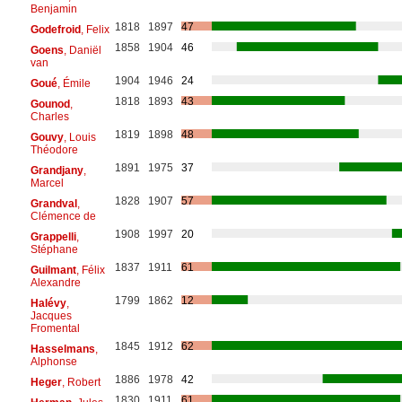
Benjamin
1818
1897
47
Godefroid
, Felix
1858
1904
46
Goens
, Daniël
van
1904
1946
24
Goué
, Émile
1818
1893
43
Gounod
,
Charles
1819
1898
48
Gouvy
, Louis
Théodore
1891
1975
37
Grandjany
,
Marcel
1828
1907
57
Grandval
,
Clémence de
1908
1997
20
Grappelli
,
Stéphane
1837
1911
61
Guilmant
, Félix
Alexandre
1799
1862
12
Halévy
,
Jacques
Fromental
1845
1912
62
Hasselmans
,
Alphonse
1886
1978
42
Heger
, Robert
1830
1911
61