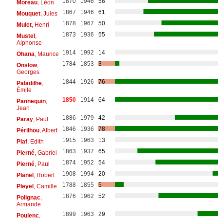
1870
1946
58
Moreau
, Léon
1867
1946
61
Mouquet
, Jules
1878
1967
50
Mulet
, Henri
1873
1936
55
Mustel
,
Alphonse
1914
1992
14
Ohana
, Maurice
1784
1853
3
Onslow
,
Georges
1844
1926
76
Paladilhe
,
Émile
1850
1914
64
Pannequin
,
Jean
1886
1979
42
Paray
, Paul
1846
1936
78
Périlhou
, Albert
1915
1963
13
Piaf
, Edith
1863
1937
65
Pierné
, Gabriel
1874
1952
54
Pierné
, Paul
1908
1994
20
Planel
, Robert
1788
1855
5
Pleyel
, Camille
1876
1962
52
Polignac
,
Armande
1899
1963
29
Poulenc
,