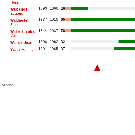
Henri
1793
1866
16
Walckiers
,
Eugène
1837
1915
65
Waldteufel
,
Emile
1844
1937
78
Widor
, Charles-
Marie
1896
1982
32
Wiener
, Jean
1891
1965
37
Yvain
, Maurice
▲
Anzeige