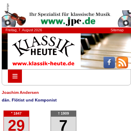
Anzeige
Freitag, 7. August 2026
Sitemap
≡
≡
Joachim Andersen
dän. Flötist und Komponist
* 1847
† 1909
29
7