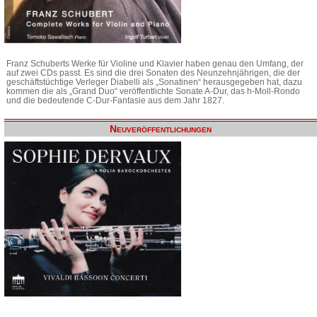
Franz Schuberts Werke für Violine und Klavier haben genau den Umfang, der
auf zwei CDs passt. Es sind die drei Sonaten des Neunzehnjährigen, die der
geschäftstüchtige Verleger Diabelli als „Sonatinen“ herausgegeben hat, dazu
kommen die als „Grand Duo“ veröffentlichte Sonate A-Dur, das h-Moll-Rondo
und die bedeutende C-Dur-Fantasie aus dem Jahr 1827.
Neuveröffentlichungen