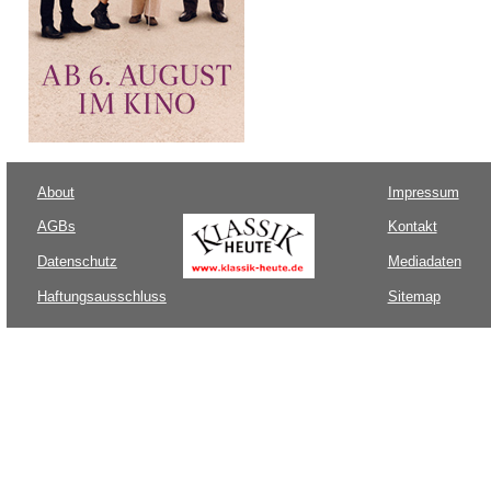
About
Impressum
AGBs
Kontakt
Datenschutz
Mediadaten
Haftungsausschluss
Sitemap