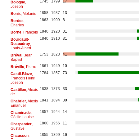
1745
1799
17
Bologne
,
Joseph
1858
1937
13
Bonis
, Mélanie
1863
1909
8
Bordes
,
Charles
1840
1920
31
Borne
, François
1840
1910
31
Bourgault-
Ducoudray
,
Louis-Albert
1753
1823
41
Bréval
, Jean
Baptist
1861
1949
10
Bréville
, Pierre
1784
1857
73
Castil-Blaze
,
Francois Henri
Joseph
1838
1873
33
Castillon
, Alexis
de
1841
1894
30
Chabrier
, Alexis
Emanuel
1857
1944
14
Chaminade
,
Cécile Louise
1860
1956
11
Charpentier
,
Gustave
1855
1899
16
Chausson
,