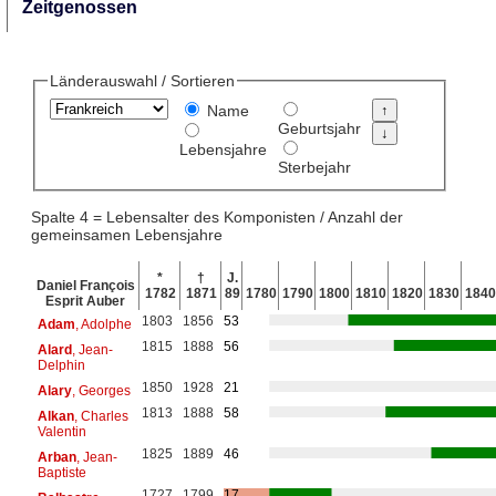
Zeitgenossen
Länderauswahl / Sortieren
Name
Geburtsjahr
Lebensjahre
Sterbejahr
Spalte 4 = Lebensalter des Komponisten / Anzahl der
gemeinsamen Lebensjahre
*
†
J.
Daniel François
1782
1871
89
1780
1790
1800
1810
1820
1830
1840
Esprit Auber
1803
1856
53
Adam
, Adolphe
1815
1888
56
Alard
, Jean-
Delphin
1850
1928
21
Alary
, Georges
1813
1888
58
Alkan
, Charles
Valentin
1825
1889
46
Arban
, Jean-
Baptiste
1727
1799
17