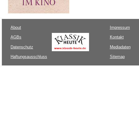
About
Impressum
AGBs
Kontakt
Datenschutz
Mediadaten
Haftungsausschluss
Sitemap