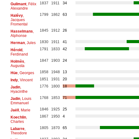
1837
1911
34
Guilmant
, Félix
Alexandre
1799
1862
63
Halévy
,
Jacques
Fromental
1845
1912
26
Hasselmans
,
Alphonse
1830
1911
41
Herman
, Jules
1791
1833
42
Hérold
,
Ferdinand
1847
1903
24
Holmès
,
Augusta
1858
1948
13
Hüe
, Georges
1851
1931
20
Indy
, Vincent
1776
1800
18
Jadin
,
Hyacinthe
1768
1853
71
Jadin
, Louis
Emmanuel
1846
1925
25
Jaëll
, Marie
1867
1950
4
Koechlin
,
Charles
1805
1870
65
Labarre
,
Theodore