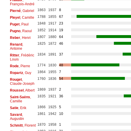
François-André
1863
1937
8
Pierné
, Gabriel
1788
1855
67
Pleyel
, Camille
1848
1917
23
Puget
, Paul
1852
1914
19
Pugno
, Raoul
1807
1880
64
Reber
, Henri
1825
1872
46
Renard
,
Antoine
1834
1891
37
Ritter
, Frédéric
Louis
1774
1830
48
Rode
, Pierre
1864
1955
7
Ropartz
, Guy
1760
1836
54
Rouget
,
Claude-Joseph
1869
1937
2
Roussel
, Albert
1835
1921
36
Saint-Saëns
,
Camille
1866
1925
5
Satie
, Erik
1861
1942
10
Savard
,
Augustin
1870
1958
1
Schmitt
, Florent