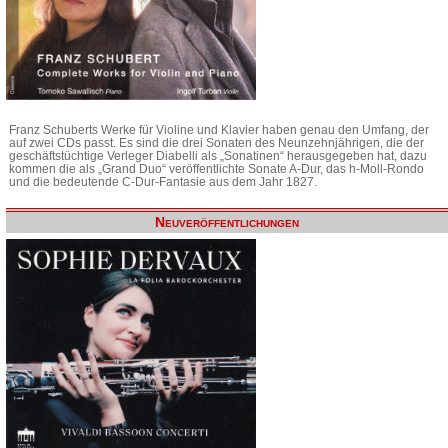
Franz Schuberts Werke für Violine und Klavier haben genau den Umfang, der
auf zwei CDs passt. Es sind die drei Sonaten des Neunzehnjährigen, die der
geschäftstüchtige Verleger Diabelli als „Sonatinen“ herausgegeben hat, dazu
kommen die als „Grand Duo“ veröffentlichte Sonate A-Dur, das h-Moll-Rondo
und die bedeutende C-Dur-Fantasie aus dem Jahr 1827.
Neuveröffentlichungen