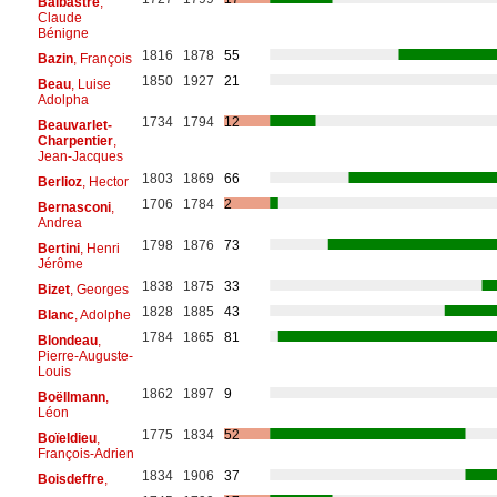
Balbastre
,
Claude
Bénigne
1816
1878
55
Bazin
, François
1850
1927
21
Beau
, Luise
Adolpha
1734
1794
12
Beauvarlet-
Charpentier
,
Jean-Jacques
1803
1869
66
Berlioz
, Hector
1706
1784
2
Bernasconi
,
Andrea
1798
1876
73
Bertini
, Henri
Jérôme
1838
1875
33
Bizet
, Georges
1828
1885
43
Blanc
, Adolphe
1784
1865
81
Blondeau
,
Pierre-Auguste-
Louis
1862
1897
9
Boëllmann
,
Léon
1775
1834
52
Boïeldieu
,
François-Adrien
1834
1906
37
Boisdeffre
,