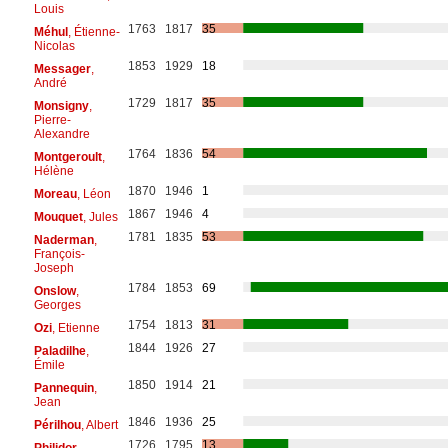
Louis
1763
1817
35
Méhul
, Étienne-
Nicolas
1853
1929
18
Messager
,
André
1729
1817
35
Monsigny
,
Pierre-
Alexandre
1764
1836
54
Montgeroult
,
Hélène
1870
1946
1
Moreau
, Léon
1867
1946
4
Mouquet
, Jules
1781
1835
53
Naderman
,
François-
Joseph
1784
1853
69
Onslow
,
Georges
1754
1813
31
Ozi
, Etienne
1844
1926
27
Paladilhe
,
Émile
1850
1914
21
Pannequin
,
Jean
1846
1936
25
Périlhou
, Albert
1726
1795
13
Philidor
,