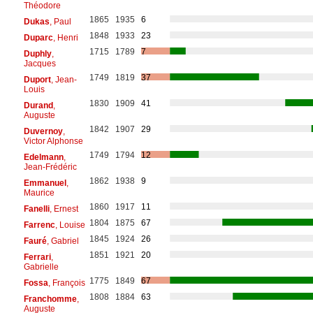
Théodore
1865
1935
6
Dukas
, Paul
1848
1933
23
Duparc
, Henri
1715
1789
7
Duphly
,
Jacques
1749
1819
37
Duport
, Jean-
Louis
1830
1909
41
Durand
,
Auguste
1842
1907
29
Duvernoy
,
Victor Alphonse
1749
1794
12
Edelmann
,
Jean-Frédéric
1862
1938
9
Emmanuel
,
Maurice
1860
1917
11
Fanelli
, Ernest
1804
1875
67
Farrenc
, Louise
1845
1924
26
Fauré
, Gabriel
1851
1921
20
Ferrari
,
Gabrielle
1775
1849
67
Fossa
, François
1808
1884
63
Franchomme
,
Auguste