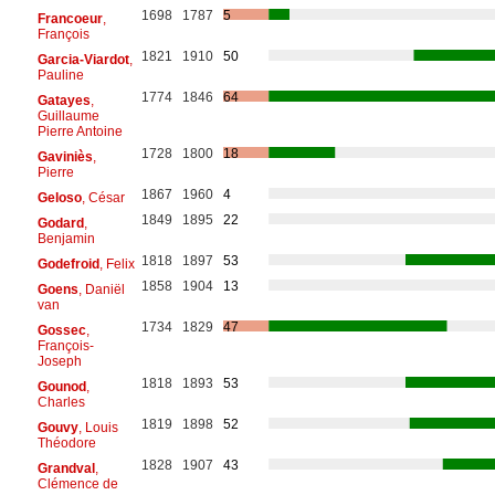
1698
1787
5
Francoeur
,
François
1821
1910
50
Garcia-Viardot
,
Pauline
1774
1846
64
Gatayes
,
Guillaume
Pierre Antoine
1728
1800
18
Gaviniès
,
Pierre
1867
1960
4
Geloso
, César
1849
1895
22
Godard
,
Benjamin
1818
1897
53
Godefroid
, Felix
1858
1904
13
Goens
, Daniël
van
1734
1829
47
Gossec
,
François-
Joseph
1818
1893
53
Gounod
,
Charles
1819
1898
52
Gouvy
, Louis
Théodore
1828
1907
43
Grandval
,
Clémence de