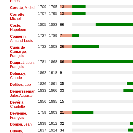
Ernest
1709
1795
13
Corette
, Michel
1707
1795
13
Corrette
,
Michel
1805
1883
66
Coste
,
Napoléon
1727
1789
7
Couperin
,
Armand-Louis
1732
1808
26
Cupis de
Camargo
,
François
1781
1868
86
Dauprat
, Louis
François
1862
1918
9
Debussy
,
Claude
1836
1891
35
Delibes
, Léo
1833
1866
33
Demersseman
,
Jules Auguste
1856
1885
15
Devéria
,
Charlotte
1759
1803
21
Devienne
,
François
1839
1912
32
Donjon
, Jean
1837
1924
34
Dubois
,