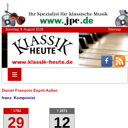
Anzeige
Sonntag, 9. August 2026
Sitemap
≡
≡
Daniel François Esprit Auber
franz. Komponist
* 1782
† 1871
29
12