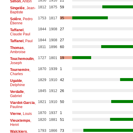
1850
1916
21
Simon
, Anton
1812
1875
59
Singelée
, Jean-
Baptiste
1753
1817
35
Solère
, Pedro
Étienne
1844
1908
27
Taffanel
,
Claude Paul
1844
1908
27
Taffanel
, Paul
1811
1896
60
Thomas
,
Ambroise
1727
1801
19
Touchemoulin
,
Joseph
1870
1939
1
Tournemire
,
Charles
1829
1910
42
Ugalde
,
Delphine
1845
1912
26
Verdalle
,
Gabriel
1821
1910
50
Viardot-Garcia
,
Pauline
1870
1937
1
Vierne
, Louis
1820
1881
51
Vieuxtemps
,
Henri
1793
1866
73
Walckiers
,