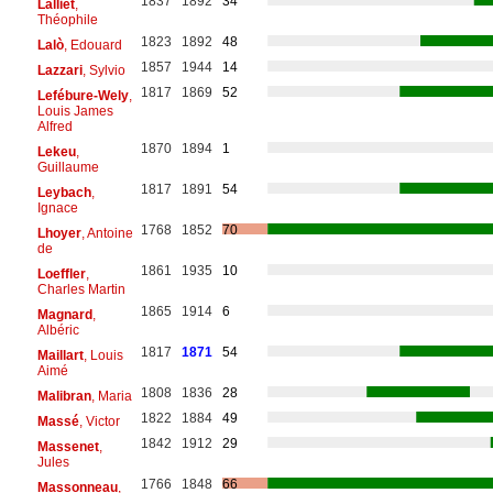
1837
1892
34
Lalliet
,
Théophile
1823
1892
48
Lalò
, Edouard
1857
1944
14
Lazzari
, Sylvio
1817
1869
52
Lefébure-Wely
,
Louis James
Alfred
1870
1894
1
Lekeu
,
Guillaume
1817
1891
54
Leybach
,
Ignace
1768
1852
70
Lhoyer
, Antoine
de
1861
1935
10
Loeffler
,
Charles Martin
1865
1914
6
Magnard
,
Albéric
1817
1871
54
Maillart
, Louis
Aimé
1808
1836
28
Malibran
, Maria
1822
1884
49
Massé
, Victor
1842
1912
29
Massenet
,
Jules
1766
1848
66
Massonneau
,