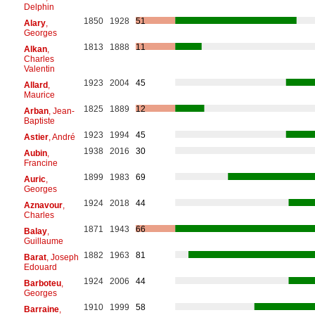
Delphin
1850
1928
51
Alary
,
Georges
1813
1888
11
Alkan
,
Charles
Valentin
1923
2004
45
Allard
,
Maurice
1825
1889
12
Arban
, Jean-
Baptiste
1923
1994
45
Astier
, André
1938
2016
30
Aubin
,
Francine
1899
1983
69
Auric
,
Georges
1924
2018
44
Aznavour
,
Charles
1871
1943
66
Balay
,
Guillaume
1882
1963
81
Barat
, Joseph
Edouard
1924
2006
44
Barboteu
,
Georges
1910
1999
58
Barraine
,