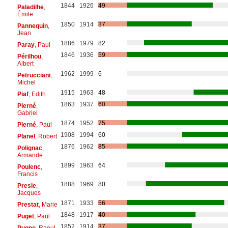
1844
1926
49
Paladilhe
,
Émile
1850
1914
37
Pannequin
,
Jean
1886
1979
82
Paray
, Paul
1846
1936
59
Périlhou
,
Albert
1962
1999
6
Petrucciani
,
Michel
1915
1963
48
Piaf
, Edith
1863
1937
60
Pierné
,
Gabriel
1874
1952
75
Pierné
, Paul
1908
1994
60
Planel
, Robert
1876
1962
85
Polignac
,
Armande
1899
1963
64
Poulenc
,
Francis
1888
1969
80
Presle
,
Jacques
1871
1933
56
Prestat
, Marie
1848
1917
40
Puget
, Paul
1852
1914
37
Pugno
, Raoul