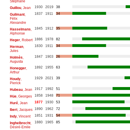
Stéphane
1930
2019
38
Guillou
, Jean
1837
1911
34
Guilmant
,
Félix
Alexandre
1845
1912
35
Hasselmans
,
Alphonse
1886
1978
82
Heger
, Robert
1830
1911
34
Herman
,
Jules
1847
1903
26
Holmès
,
Augusta
1892
1955
63
Honegger
,
Arthur
1929
2021
39
Houdy
,
Pierick
1917
1992
51
Hubeau
, Jean
1858
1948
71
Hüe
, Georges
1877
1930
53
Huré
, Jean
1890
1962
72
Ibert
, Jacques
1851
1931
54
Indy
, Vincent
1880
1965
85
Inghelbrecht
,
Désiré-Emile