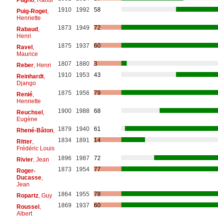
1910
1992
58
Puig-Roget
,
Henriette
1873
1949
72
Rabaud
,
Henri
1875
1937
60
Ravel
,
Maurice
1807
1880
3
Reber
, Henri
1910
1953
43
Reinhardt
,
Django
1875
1956
79
Renié
,
Henriette
1900
1988
68
Reuchsel
,
Eugène
1879
1940
61
Rhené-Bâton
,
1834
1891
14
Ritter
,
Frédéric Louis
1896
1987
72
Rivier
, Jean
1873
1954
77
Roger-
Ducasse
,
Jean
1864
1955
78
Ropartz
, Guy
1869
1937
60
Roussel
,
Albert