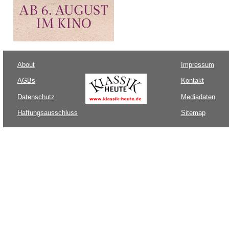
About
Impressum
AGBs
Kontakt
Datenschutz
Mediadaten
Haftungsausschluss
Sitemap