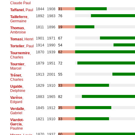
Claude Paul
1844
1908
31
Taffanel
, Paul
1892
1983
76
Tailleferre
,
Germaine
1811
1896
19
Thomas
,
Ambroise
1901
1971
67
Tomasi
, Henri
1914
1990
54
Tortelier
, Paul
1870
1939
62
Tournemire
,
Charles
1879
1951
72
Tournier
,
Marcel
1913
2001
55
Trénet
,
Charles
1829
1910
33
Ugalde
,
Delphine
1883
1965
82
Varèse
,
Edgard
1845
1912
35
Verdalle
,
Gabriel
1821
1910
33
Viardot-
Garcia
,
Pauline
1870
1937
60