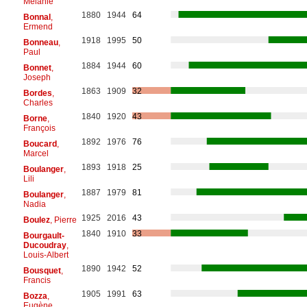
Mélanie
1880
1944
64
Bonnal
,
Ermend
1918
1995
50
Bonneau
,
Paul
1884
1944
60
Bonnet
,
Joseph
1863
1909
32
Bordes
,
Charles
1840
1920
43
Borne
,
François
1892
1976
76
Boucard
,
Marcel
1893
1918
25
Boulanger
,
Lili
1887
1979
81
Boulanger
,
Nadia
1925
2016
43
Boulez
, Pierre
1840
1910
33
Bourgault-
Ducoudray
,
Louis-Albert
1890
1942
52
Bousquet
,
Francis
1905
1991
63
Bozza
,
Eugène