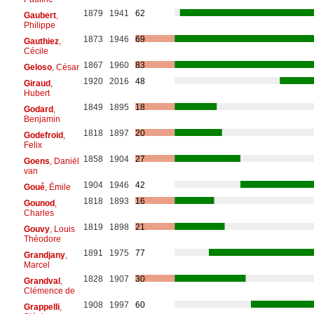
1879
1941
62
Gaubert
,
Philippe
1873
1946
69
Gauthiez
,
Cécile
1867
1960
83
Geloso
, César
1920
2016
48
Giraud
,
Hubert
1849
1895
18
Godard
,
Benjamin
1818
1897
20
Godefroid
,
Felix
1858
1904
27
Goens
, Daniël
van
1904
1946
42
Goué
, Émile
1818
1893
16
Gounod
,
Charles
1819
1898
21
Gouvy
, Louis
Théodore
1891
1975
77
Grandjany
,
Marcel
1828
1907
30
Grandval
,
Clémence de
1908
1997
60
Grappelli
,