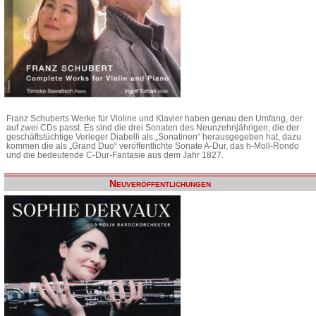
Franz Schuberts Werke für Violine und Klavier haben genau den Umfang, der
auf zwei CDs passt. Es sind die drei Sonaten des Neunzehnjährigen, die der
geschäftstüchtige Verleger Diabelli als „Sonatinen“ herausgegeben hat, dazu
kommen die als „Grand Duo“ veröffentlichte Sonate A-Dur, das h-Moll-Rondo
und die bedeutende C-Dur-Fantasie aus dem Jahr 1827.
Neuveröffentlichungen