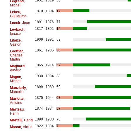
1932
2019
36
Legrand
,
Michel
1870
1894
17
Lekeu
,
Guillaume
1891
1976
77
Lenoir
, Jean
1817
1891
14
Leybach
,
Ignace
1909
1991
59
Litaize
,
Gaston
1861
1935
58
Loeffler
,
Charles
Martin
1865
1914
37
Magnard
,
Albéric
1930
1984
38
Magne
,
Michel
1899
1989
69
Manziarly
,
Marcelle
1875
1944
67
Mariotte
,
Antoine
1874
1934
57
Marteau
,
Henri
1890
1980
78
Martelli
, Henri
1822
1884
7
Massé
, Victor