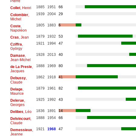
Pierre
1885
1951
66
Collet
, Henri
1939
2004
29
Colombier
,
Michel
1805
1883
6
Coste
,
Napoléon
1879
1932
53
Cras
, Jean
1921
1994
47
Cziffra
,
György
1928
2013
40
Damase
,
Jean-Michel
1888
1969
80
de La Presle
,
Jacques
1862
1918
41
Debussy
,
Claude
1879
1961
82
Delage
,
Maurice
1925
1992
43
Delerue
,
Georges
1836
1891
14
Delibes
, Léo
1888
1954
66
Delvincourt
,
Claude
1921
1968
47
Demessieux
,
Jeanne