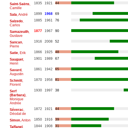
1835
1921
44
Saint-Saëns
,
Camille
1899
1968
69
Sala
, André
1885
1961
76
Salzedo
,
Carlos
1877
1967
90
Samazeuilh
,
Gustave
1916
2008
52
Sancan
,
Pierre
1866
1925
48
Satie
, Erik
1901
1989
67
Sauguet
,
Henri
1861
1942
65
Savard
,
Augustin
1870
1958
81
Schmitt
,
Florent
1930
1997
38
Serf
(Barbara)
,
Monique
Andrée
1872
1921
44
Séverac
,
Déodat de
1850
1916
39
Simon
, Anton
1844
1908
31
Taffanel
,