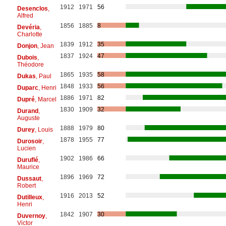
1912
1971
56
Desenclos
,
Alfred
1856
1885
8
Devéria
,
Charlotte
1839
1912
35
Donjon
, Jean
1837
1924
47
Dubois
,
Théodore
1865
1935
58
Dukas
, Paul
1848
1933
56
Duparc
, Henri
1886
1971
82
Dupré
, Marcel
1830
1909
32
Durand
,
Auguste
1888
1979
80
Durey
, Louis
1878
1955
77
Durosoir
,
Lucien
1902
1986
66
Duruflé
,
Maurice
1896
1969
72
Dussaut
,
Robert
1916
2013
52
Dutilleux
,
Henri
1842
1907
30
Duvernoy
,
Victor