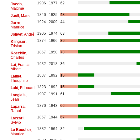
1906
1977
62
Jacob
,
Maxime
1846
1925
48
Jaëll
, Marie
1924
2009
44
Jarre
,
Maurice
1905
1974
63
Jolivet
, André
1874
1966
89
Klingsor
,
Tristan
1867
1950
73
Koechlin
,
Charles
1932
2018
36
Lai
, Francis
Albert
1837
1892
15
Lalliet
,
Théophile
1823
1892
15
Lalò
, Edouard
1907
1991
61
Langlais
,
Jean
1876
1943
66
Laparra
,
Raoul
1857
1944
67
Lazzari
,
Sylvio
1882
1964
82
Le Boucher
,
Maurice