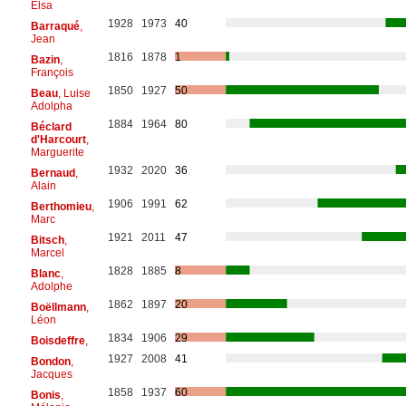
Elsa
1928
1973
40
Barraqué
,
Jean
1816
1878
1
Bazin
,
François
1850
1927
50
Beau
, Luise
Adolpha
1884
1964
80
Béclard
d'Harcourt
,
Marguerite
1932
2020
36
Bernaud
,
Alain
1906
1991
62
Berthomieu
,
Marc
1921
2011
47
Bitsch
,
Marcel
1828
1885
8
Blanc
,
Adolphe
1862
1897
20
Boëllmann
,
Léon
1834
1906
29
Boisdeffre
,
1927
2008
41
Bondon
,
Jacques
1858
1937
60
Bonis
,