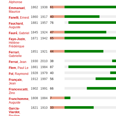
Alphonse
1862
1938
61
Emmanuel
,
Maurice
1860
1917
40
Fanelli
, Ernest
1881
1957
76
Fauchard
,
Auguste
1845
1924
47
Fauré
, Gabriel
1871
1942
65
Faye-Jozin
,
Hélène-
Frédérique
1851
1921
44
Ferrari
,
Gabrielle
1930
2010
38
Ferrat
, Jean
1881
1984
87
Flem
, Paul Le
1928
1979
40
Fol
, Raymond
1912
1997
56
Françaix
,
Jean
1902
1991
66
Francescatti
,
Zino
1808
1884
7
Franchomme
,
Auguste
1821
1910
33
Garcia-
Viardot
,
Pauline