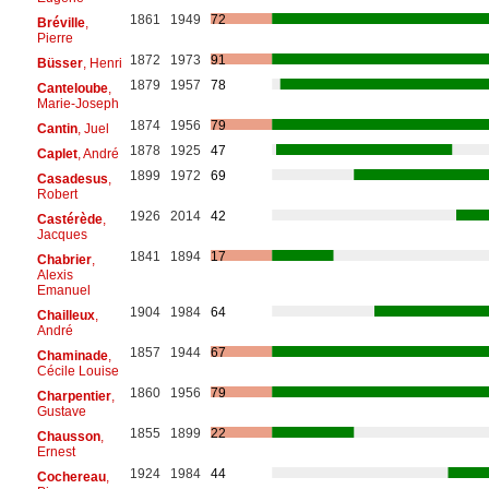
1861
1949
72
Bréville
,
Pierre
1872
1973
91
Büsser
, Henri
1879
1957
78
Canteloube
,
Marie-Joseph
1874
1956
79
Cantin
, Juel
1878
1925
47
Caplet
, André
1899
1972
69
Casadesus
,
Robert
1926
2014
42
Castérède
,
Jacques
1841
1894
17
Chabrier
,
Alexis
Emanuel
1904
1984
64
Chailleux
,
André
1857
1944
67
Chaminade
,
Cécile Louise
1860
1956
79
Charpentier
,
Gustave
1855
1899
22
Chausson
,
Ernest
1924
1984
44
Cochereau
,