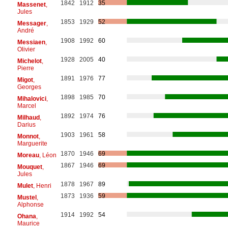
1842
1912
35
Massenet
,
Jules
1853
1929
52
Messager
,
André
1908
1992
60
Messiaen
,
Olivier
1928
2005
40
Michelot
,
Pierre
1891
1976
77
Migot
,
Georges
1898
1985
70
Mihalovici
,
Marcel
1892
1974
76
Milhaud
,
Darius
1903
1961
58
Monnot
,
Marguerite
1870
1946
69
Moreau
, Léon
1867
1946
69
Mouquet
,
Jules
1878
1967
89
Mulet
, Henri
1873
1936
59
Mustel
,
Alphonse
1914
1992
54
Ohana
,
Maurice