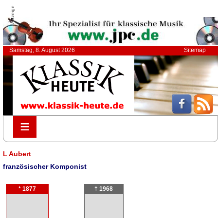
Anzeige
Samstag, 8. August 2026
Sitemap
≡
≡
L Aubert
französischer Komponist
* 1877
† 1968