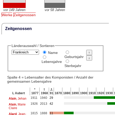
vor 149 Jahren
vor 58 Jahren
Werke
Zeitgenossen
Zeitgenossen
Länderauswahl / Sortieren
Name
Geburtsjahr
Lebensjahre
Sterbejahr
Spalte 4 = Lebensalter des Komponisten / Anzahl der
gemeinsamen Lebensjahre
*
†
J.
L Aubert
1877
1968
91
1870
1880
1890
1900
1910
1920
1930
1911
1940
29
Alain
, Jehan
1926
2013
42
Alain
, Marie
Claire
1815
1888
11
Alard
, Jean-