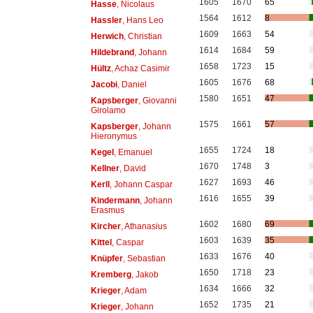
1605
1670
65
Hasse
, Nicolaus
1564
1612
8
Hassler
, Hans Leo
1609
1663
54
Herwich
, Christian
1614
1684
59
Hildebrand
, Johann
1658
1723
15
Hültz
, Achaz Casimir
1605
1676
68
Jacobi
, Daniel
1580
1651
47
Kapsberger
, Giovanni
Girolamo
1575
1661
57
Kapsberger
, Johann
Hieronymus
1655
1724
18
Kegel
, Emanuel
1670
1748
3
Kellner
, David
1627
1693
46
Kerll
, Johann Caspar
1616
1655
39
Kindermann
, Johann
Erasmus
1602
1680
69
Kircher
, Athanasius
1603
1639
35
Kittel
, Caspar
1633
1676
40
Knüpfer
, Sebastian
1650
1718
23
Kremberg
, Jakob
1634
1666
32
Krieger
, Adam
1652
1735
21
Krieger
, Johann