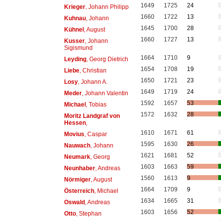
1649
1725
24
Krieger
, Johann Philipp
1660
1722
13
Kuhnau
, Johann
1645
1700
28
Kühnel
, August
1660
1727
13
Kusser
, Johann
Sigismund
1664
1710
9
Leyding
, Georg Dietrich
1654
1708
19
Liebe
, Christian
1650
1721
23
Losy
, Johann A.
1649
1719
24
Meder
, Johann Valentin
1592
1657
53
Michael
, Tobias
1572
1632
28
Moritz Landgraf von
Hessen
,
1610
1671
61
Movius
, Caspar
1595
1630
26
Nauwach
, Johann
1621
1681
52
Neumark
, Georg
1603
1663
59
Neunhaber
, Andreas
1560
1613
9
Nörmiger
, August
1664
1709
9
Österreich
, Michael
1634
1665
31
Oswald
, Andreas
1603
1656
52
Otto
, Stephan