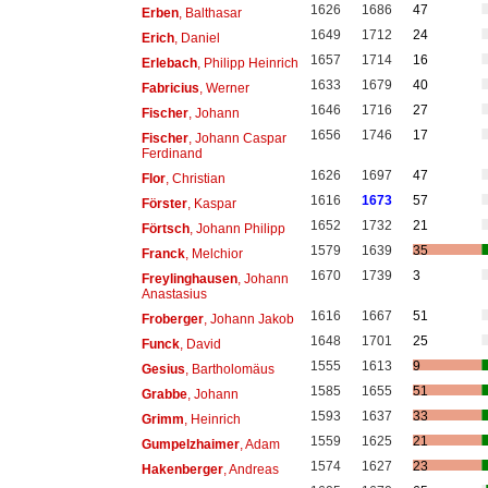
1626
1686
47
Erben
, Balthasar
1649
1712
24
Erich
, Daniel
1657
1714
16
Erlebach
, Philipp Heinrich
1633
1679
40
Fabricius
, Werner
1646
1716
27
Fischer
, Johann
1656
1746
17
Fischer
, Johann Caspar
Ferdinand
1626
1697
47
Flor
, Christian
1616
1673
57
Förster
, Kaspar
1652
1732
21
Förtsch
, Johann Philipp
1579
1639
35
Franck
, Melchior
1670
1739
3
Freylinghausen
, Johann
Anastasius
1616
1667
51
Froberger
, Johann Jakob
1648
1701
25
Funck
, David
1555
1613
9
Gesius
, Bartholomäus
1585
1655
51
Grabbe
, Johann
1593
1637
33
Grimm
, Heinrich
1559
1625
21
Gumpelzhaimer
, Adam
1574
1627
23
Hakenberger
, Andreas