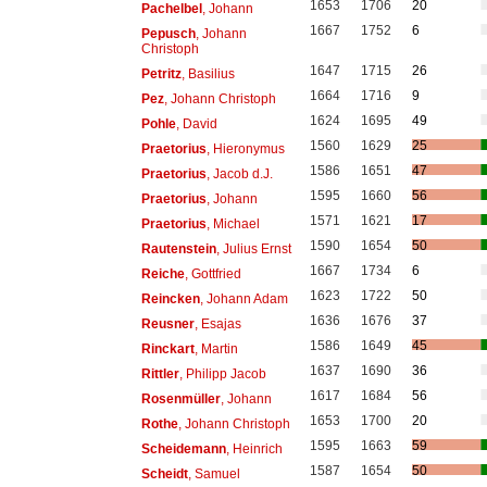
1653
1706
20
Pachelbel
, Johann
1667
1752
6
Pepusch
, Johann
Christoph
1647
1715
26
Petritz
, Basilius
1664
1716
9
Pez
, Johann Christoph
1624
1695
49
Pohle
, David
1560
1629
25
Praetorius
, Hieronymus
1586
1651
47
Praetorius
, Jacob d.J.
1595
1660
56
Praetorius
, Johann
1571
1621
17
Praetorius
, Michael
1590
1654
50
Rautenstein
, Julius Ernst
1667
1734
6
Reiche
, Gottfried
1623
1722
50
Reincken
, Johann Adam
1636
1676
37
Reusner
, Esajas
1586
1649
45
Rinckart
, Martin
1637
1690
36
Rittler
, Philipp Jacob
1617
1684
56
Rosenmüller
, Johann
1653
1700
20
Rothe
, Johann Christoph
1595
1663
59
Scheidemann
, Heinrich
1587
1654
50
Scheidt
, Samuel