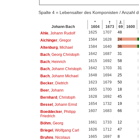
Spalte 4 = Lebensalter des Komponisten / Anzahl
*
†
J.
Johann Bach
1604
1673
69
1600
1625
1707
48
Ahle
, Johann Rudolf
1564
1628
24
Aichinger
, Gregor
1584
1640
36
Altenburg
, Michael
1642
1687
31
Bach
, Georg Christoph
1615
1692
58
Bach
, Heinrich
1642
1703
31
Bach
, Johann Christoph
1648
1694
25
Bach
, Johann Michael
1623
1679
50
Becker
, Dietrich
1655
1700
18
Beer
, Johann
1628
1692
45
Bernhard
, Christoph
1654
1732
19
Bessel
, Johann Ernst
1607
1683
66
Boeddecker
, Philipp
Friedrich
1661
1733
12
Böhm
, Georg
1626
1712
47
Briegel
, Wolfgang Carl
1665
1697
8
Bruhns
, Nicolaus