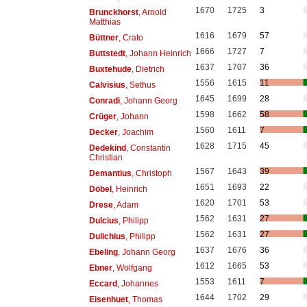
1670
1725
3
Brunckhorst
, Arnold
Matthias
1616
1679
57
Büttner
, Crato
1666
1727
7
Buttstedt
, Johann Heinrich
1637
1707
36
Buxtehude
, Dietrich
1556
1615
11
Calvisius
, Sethus
1645
1699
28
Conradi
, Johann Georg
1598
1662
58
Crüger
, Johann
1560
1611
7
Decker
, Joachim
1628
1715
45
Dedekind
, Constantin
Christian
1567
1643
39
Demantius
, Christoph
1651
1693
22
Döbel
, Heinrich
1620
1701
53
Drese
, Adam
1562
1631
27
Dulcius
, Philipp
1562
1631
27
Dulichius
, Philipp
1637
1676
36
Ebeling
, Johann Georg
1612
1665
53
Ebner
, Wolfgang
1553
1611
7
Eccard
, Johannes
1644
1702
29
Eisenhuet
, Thomas