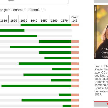
 der gemeinsamen Lebensjahre
Eintr.
1610
1620
1630
1640
1650
1660
1670
142
Franz Sch
Klavier h
zwei CDs 
des Neunz
geschäftst
„Sonatine
kommen di
Sonate A-
bedeutend
1827.