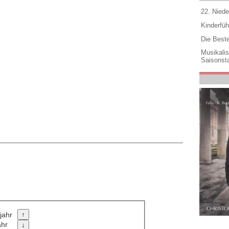
22. Niede
Kinderfüh
Die Best
Musikali
Saisonsta
jahr
ahr