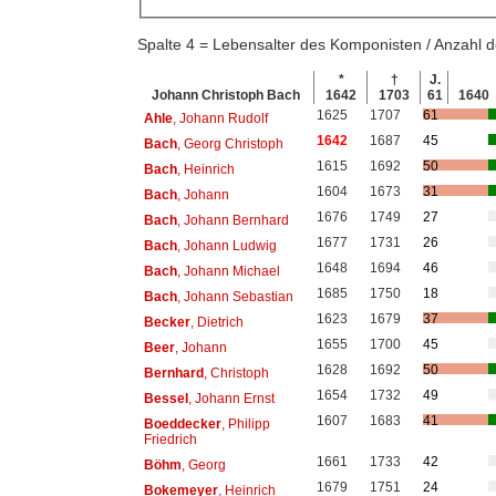
Spalte 4 = Lebensalter des Komponisten / Anzahl
*
†
J.
Johann Christoph Bach
1642
1703
61
1640
1625
1707
61
Ahle
, Johann Rudolf
1642
1687
45
Bach
, Georg Christoph
1615
1692
50
Bach
, Heinrich
1604
1673
31
Bach
, Johann
1676
1749
27
Bach
, Johann Bernhard
1677
1731
26
Bach
, Johann Ludwig
1648
1694
46
Bach
, Johann Michael
1685
1750
18
Bach
, Johann Sebastian
1623
1679
37
Becker
, Dietrich
1655
1700
45
Beer
, Johann
1628
1692
50
Bernhard
, Christoph
1654
1732
49
Bessel
, Johann Ernst
1607
1683
41
Boeddecker
, Philipp
Friedrich
1661
1733
42
Böhm
, Georg
1679
1751
24
Bokemeyer
, Heinrich