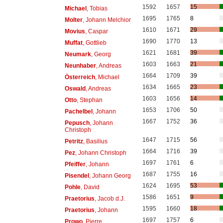
1592
1657
15
Michael
, Tobias
1695
1765
8
Molter
, Johann Melchior
1610
1671
29
Movius
, Caspar
1690
1770
13
Muffat
, Gottlieb
1621
1681
39
Neumark
, Georg
1603
1663
21
Neunhaber
, Andreas
1664
1709
39
Österreich
, Michael
1634
1665
23
Oswald
, Andreas
1603
1656
14
Otto
, Stephan
1653
1706
50
Pachelbel
, Johann
1667
1752
36
Pepusch
, Johann
Christoph
1647
1715
56
Petritz
, Basilius
1664
1716
39
Pez
, Johann Christoph
1697
1761
6
Pfeiffer
, Johann
1687
1755
16
Pisendel
, Johann Georg
1624
1695
53
Pohle
, David
1586
1651
9
Praetorius
, Jacob d.J.
1595
1660
18
Praetorius
, Johann
1697
1757
6
Prowo
, Pierre