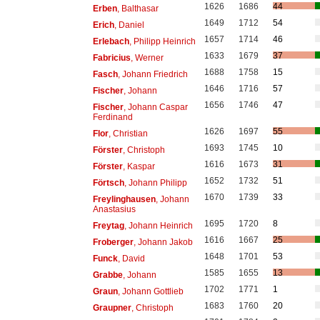
1626
1686
44
Erben
, Balthasar
1649
1712
54
Erich
, Daniel
1657
1714
46
Erlebach
, Philipp Heinrich
1633
1679
37
Fabricius
, Werner
1688
1758
15
Fasch
, Johann Friedrich
1646
1716
57
Fischer
, Johann
1656
1746
47
Fischer
, Johann Caspar
Ferdinand
1626
1697
55
Flor
, Christian
1693
1745
10
Förster
, Christoph
1616
1673
31
Förster
, Kaspar
1652
1732
51
Förtsch
, Johann Philipp
1670
1739
33
Freylinghausen
, Johann
Anastasius
1695
1720
8
Freytag
, Johann Heinrich
1616
1667
25
Froberger
, Johann Jakob
1648
1701
53
Funck
, David
1585
1655
13
Grabbe
, Johann
1702
1771
1
Graun
, Johann Gottlieb
1683
1760
20
Graupner
, Christoph