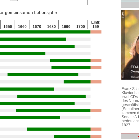
 der gemeinsamen Lebensjahre
Eintr.
1650
1660
1670
1680
1690
1700
159
Franz Sch
Klavier h
zwei CDs 
des Neunz
geschäftst
„Sonatine
kommen di
Sonate A-
bedeutend
1827.