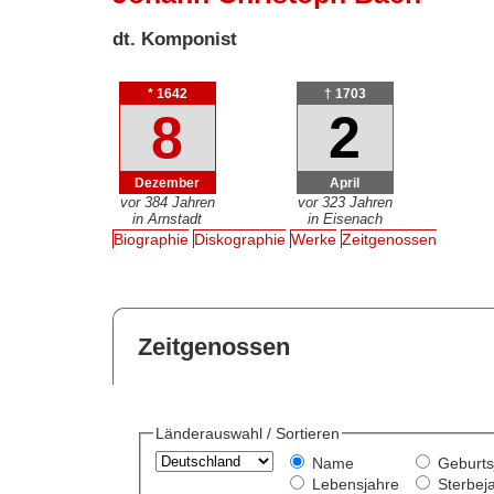
dt. Komponist
* 1642
† 1703
8
2
Dezember
April
vor 384 Jahren
vor 323 Jahren
in Arnstadt
in Eisenach
Biographie
Diskographie
Werke
Zeitgenossen
Zeitgenossen
Länderauswahl / Sortieren
Name
Geburts
Lebensjahre
Sterbej