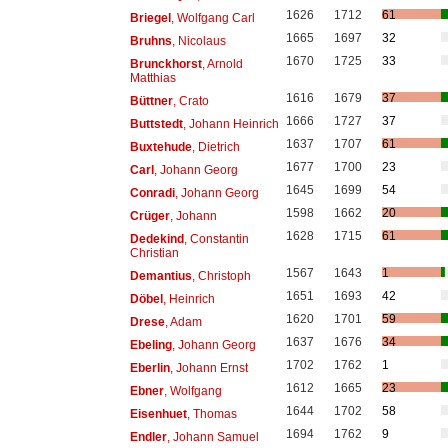
1626
1712
61
Briegel
, Wolfgang Carl
1665
1697
32
Bruhns
, Nicolaus
1670
1725
33
Brunckhorst
, Arnold
Matthias
1616
1679
37
Büttner
, Crato
1666
1727
37
Buttstedt
, Johann Heinrich
1637
1707
61
Buxtehude
, Dietrich
1677
1700
23
Carl
, Johann Georg
1645
1699
54
Conradi
, Johann Georg
1598
1662
20
Crüger
, Johann
1628
1715
61
Dedekind
, Constantin
Christian
1567
1643
1
Demantius
, Christoph
1651
1693
42
Döbel
, Heinrich
1620
1701
59
Drese
, Adam
1637
1676
34
Ebeling
, Johann Georg
1702
1762
1
Eberlin
, Johann Ernst
1612
1665
23
Ebner
, Wolfgang
1644
1702
58
Eisenhuet
, Thomas
1694
1762
9
Endler
, Johann Samuel