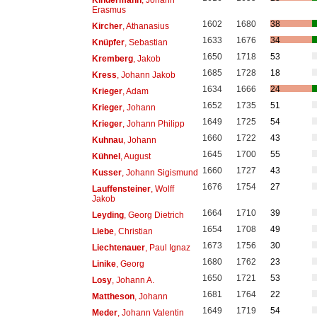
Erasmus
1602
1680
38
Kircher
, Athanasius
1633
1676
34
Knüpfer
, Sebastian
1650
1718
53
Kremberg
, Jakob
1685
1728
18
Kress
, Johann Jakob
1634
1666
24
Krieger
, Adam
1652
1735
51
Krieger
, Johann
1649
1725
54
Krieger
, Johann Philipp
1660
1722
43
Kuhnau
, Johann
1645
1700
55
Kühnel
, August
1660
1727
43
Kusser
, Johann Sigismund
1676
1754
27
Lauffensteiner
, Wolff
Jakob
1664
1710
39
Leyding
, Georg Dietrich
1654
1708
49
Liebe
, Christian
1673
1756
30
Liechtenauer
, Paul Ignaz
1680
1762
23
Linike
, Georg
1650
1721
53
Losy
, Johann A.
1681
1764
22
Mattheson
, Johann
1649
1719
54
Meder
, Johann Valentin