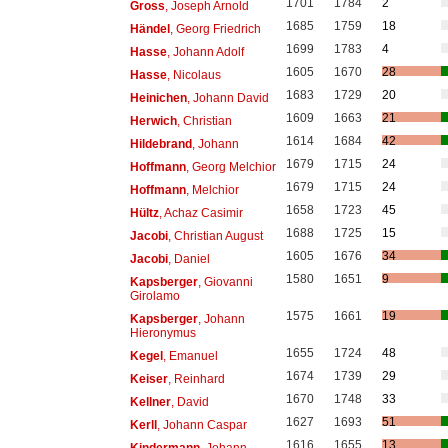
1701
1784
2
Gross
, Joseph Arnold
1685
1759
18
Händel
, Georg Friedrich
1699
1783
4
Hasse
, Johann Adolf
1605
1670
28
Hasse
, Nicolaus
1683
1729
20
Heinichen
, Johann David
1609
1663
21
Herwich
, Christian
1614
1684
42
Hildebrand
, Johann
1679
1715
24
Hoffmann
, Georg Melchior
1679
1715
24
Hoffmann
, Melchior
1658
1723
45
Hültz
, Achaz Casimir
1688
1725
15
Jacobi
, Christian August
1605
1676
34
Jacobi
, Daniel
1580
1651
9
Kapsberger
, Giovanni
Girolamo
1575
1661
19
Kapsberger
, Johann
Hieronymus
1655
1724
48
Kegel
, Emanuel
1674
1739
29
Keiser
, Reinhard
1670
1748
33
Kellner
, David
1627
1693
51
Kerll
, Johann Caspar
1616
1655
13
Kindermann
, Johann