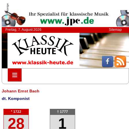
Anzeige
Freitag, 7. August 2026
Sitemap
≡
≡
Johann Ernst Bach
dt. Komponist
* 1722
† 1777
28
1