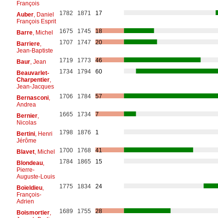
François
1782
1871
17
Auber
, Daniel
François Esprit
1675
1745
18
Barre
, Michel
1707
1747
20
Barriere
,
Jean-Baptiste
1719
1773
46
Baur
, Jean
1734
1794
60
Beauvarlet-
Charpentier
,
Jean-Jacques
1706
1784
57
Bernasconi
,
Andrea
1665
1734
7
Bernier
,
Nicolas
1798
1876
1
Bertini
, Henri
Jérôme
1700
1768
41
Blavet
, Michel
1784
1865
15
Blondeau
,
Pierre-
Auguste-Louis
1775
1834
24
Boïeldieu
,
François-
Adrien
1689
1755
28
Boismortier
,