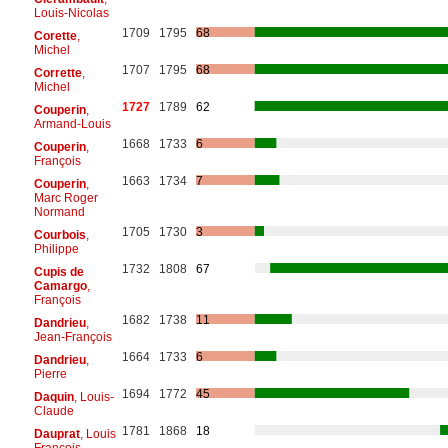
Louis-Nicolas
1709
1795
68
Corette
,
Michel
1707
1795
68
Corrette
,
Michel
1727
1789
62
Couperin
,
Armand-Louis
1668
1733
6
Couperin
,
François
1663
1734
7
Couperin
,
Marc Roger
Normand
1705
1730
3
Courbois
,
Philippe
1732
1808
67
Cupis de
Camargo
,
François
1682
1738
11
Dandrieu
,
Jean-François
1664
1733
6
Dandrieu
,
Pierre
1694
1772
45
Daquin
, Louis-
Claude
1781
1868
18
Dauprat
, Louis
François