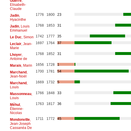
Guerre
,
Elisabeth-
Claude
1776
1800
23
Jadin
,
Hyacinthe
1768
1853
31
Jadin
, Louis
Emmanuel
1742
1777
35
Le Duc
, Simon
1697
1764
37
Leclair
, Jean-
Marie
1768
1852
31
Lhoyer
,
Antoine de
1656
1728
1
Marais
, Marin
1700
1781
54
Marchand
,
Jean-Noël
1669
1732
5
Marchand
,
Louis
1766
1848
33
Massonneau
,
Louis
1763
1817
36
Méhul
,
Étienne-
Nicolas
1711
1772
45
Mondonville
,
Jean-Joseph
Cassanéa De