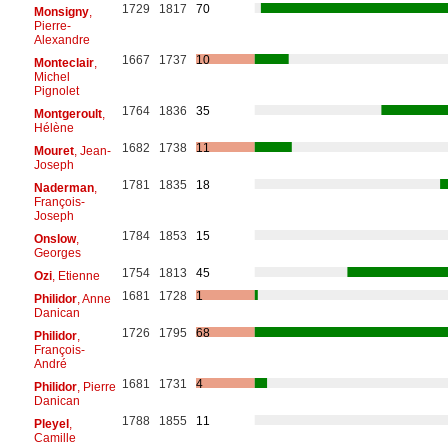
1729
1817
70
Monsigny
,
Pierre-
Alexandre
1667
1737
10
Monteclair
,
Michel
Pignolet
1764
1836
35
Montgeroult
,
Hélène
1682
1738
11
Mouret
, Jean-
Joseph
1781
1835
18
Naderman
,
François-
Joseph
1784
1853
15
Onslow
,
Georges
1754
1813
45
Ozi
, Etienne
1681
1728
1
Philidor
, Anne
Danican
1726
1795
68
Philidor
,
François-
André
1681
1731
4
Philidor
, Pierre
Danican
1788
1855
11
Pleyel
,
Camille