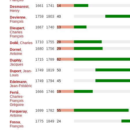
1661
1741
14
Desmarest
,
Henry
1759
1803
40
Devienne
,
François
1667
1740
13
Dieupart
,
Charles
François
1710
1755
28
Dollé
, Charles
1680
1756
29
Dornel
,
Antoine
1715
1789
62
Duphly
,
Jacques
1749
1819
50
Duport
, Jean-
Louis
1749
1794
45
Edelmann
,
Jean-Frédéric
1666
1746
19
Ferté
,
Charles-
François
Grégoire
1699
1782
55
Forqueray
,
Antoine
1775
1849
24
Fossa
,
François