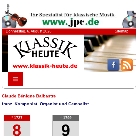
Anzeige
Donnerstag, 6. August 2026
Sitemap
≡
≡
Claude Bénigne Balbastre
franz. Komponist, Organist und Cembalist
* 1727
† 1799
8
9