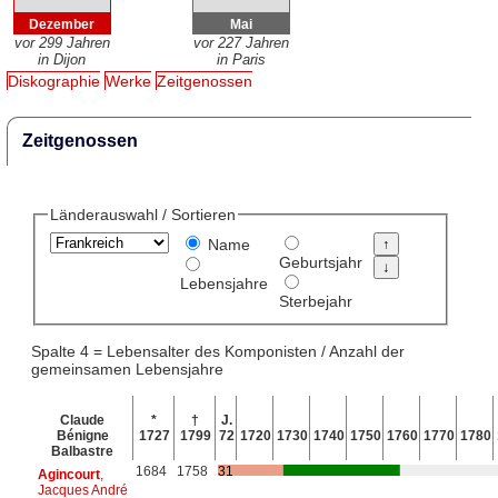
Dezember
Mai
vor 299 Jahren
vor 227 Jahren
in Dijon
in Paris
Diskographie
Werke
Zeitgenossen
Zeitgenossen
Länderauswahl / Sortieren
Name
Geburtsjahr
Lebensjahre
Sterbejahr
Spalte 4 = Lebensalter des Komponisten / Anzahl der
gemeinsamen Lebensjahre
Claude
*
†
J.
Bénigne
1727
1799
72
1720
1730
1740
1750
1760
1770
1780
Balbastre
1684
1758
31
Agincourt
,
Jacques André