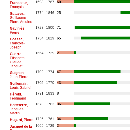
1698
1787
60
Francoeur
,
François
1774
1846
25
Gatayes
,
Guillaume
Pierre Antoine
1728
1800
71
Gaviniès
,
Pierre
1734
1829
65
Gossec
,
François-
Joseph
1664
1729
2
Guerre
,
Elisabeth-
Claude
Jacquet
1702
1774
47
Guignon
,
Jean-Pierre
1705
1770
43
Guillemain
,
Louis-Gabriel
1791
1833
8
Hérold
,
Ferdinand
1673
1763
36
Hotteterre
,
Jacques-
Martin
1726
1761
34
Hugard
, Pierre
1665
1729
2
Jacquet de la