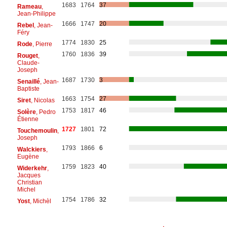
1683
1764
37
Rameau
,
Jean-Philippe
1666
1747
20
Rebel
, Jean-
Féry
1774
1830
25
Rode
, Pierre
1760
1836
39
Rouget
,
Claude-
Joseph
1687
1730
3
Senaillé
, Jean-
Baptiste
1663
1754
27
Siret
, Nicolas
1753
1817
46
Solère
, Pedro
Étienne
1727
1801
72
Touchemoulin
,
Joseph
1793
1866
6
Walckiers
,
Eugène
1759
1823
40
Widerkehr
,
Jacques
Christian
Michel
1754
1786
32
Yost
, Michèl