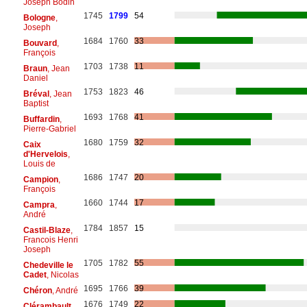
Joseph Bodin
1745
1799
54
Bologne
,
Joseph
1684
1760
33
Bouvard
,
François
1703
1738
11
Braun
, Jean
Daniel
1753
1823
46
Bréval
, Jean
Baptist
1693
1768
41
Buffardin
,
Pierre-Gabriel
1680
1759
32
Caix
d'Hervelois
,
Louis de
1686
1747
20
Campion
,
François
1660
1744
17
Campra
,
André
1784
1857
15
Castil-Blaze
,
Francois Henri
Joseph
1705
1782
55
Chedeville le
Cadet
, Nicolas
1695
1766
39
Chéron
, André
1676
1749
22
Clérambault
,