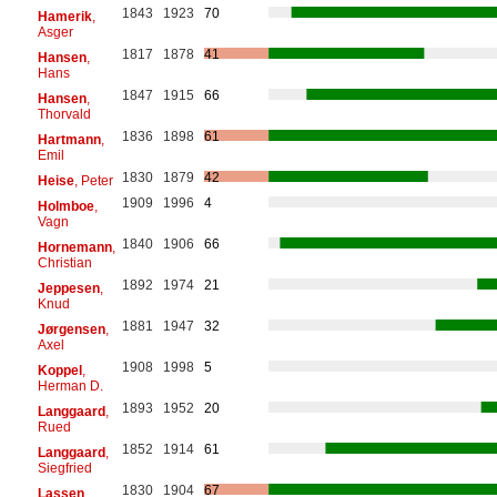
1843
1923
70
Hamerik
,
Asger
1817
1878
41
Hansen
,
Hans
1847
1915
66
Hansen
,
Thorvald
1836
1898
61
Hartmann
,
Emil
1830
1879
42
Heise
, Peter
1909
1996
4
Holmboe
,
Vagn
1840
1906
66
Hornemann
,
Christian
1892
1974
21
Jeppesen
,
Knud
1881
1947
32
Jørgensen
,
Axel
1908
1998
5
Koppel
,
Herman D.
1893
1952
20
Langgaard
,
Rued
1852
1914
61
Langgaard
,
Siegfried
1830
1904
67
Lassen
,