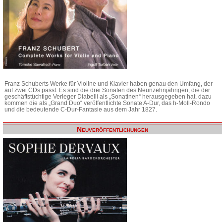
Franz Schuberts Werke für Violine und Klavier haben genau den Umfang, der
auf zwei CDs passt. Es sind die drei Sonaten des Neunzehnjährigen, die der
geschäftstüchtige Verleger Diabelli als „Sonatinen“ herausgegeben hat, dazu
kommen die als „Grand Duo“ veröffentlichte Sonate A-Dur, das h-Moll-Rondo
und die bedeutende C-Dur-Fantasie aus dem Jahr 1827.
Neuveröffentlichungen