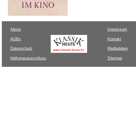
About
Impressum
AGBs
Kontakt
Datenschutz
Mediadaten
Haftungsausschluss
Sitemap