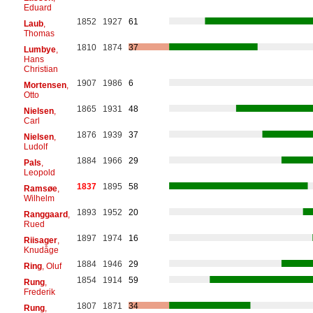
Eduard
1852
1927
61
Laub
,
Thomas
1810
1874
37
Lumbye
,
Hans
Christian
1907
1986
6
Mortensen
,
Otto
1865
1931
48
Nielsen
,
Carl
1876
1939
37
Nielsen
,
Ludolf
1884
1966
29
Pals
,
Leopold
1837
1895
58
Ramsøe
,
Wilhelm
1893
1952
20
Ranggaard
,
Rued
1897
1974
16
Riisager
,
Knudåge
1884
1946
29
Ring
, Oluf
1854
1914
59
Rung
,
Frederik
1807
1871
34
Rung
,