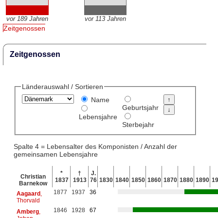
vor 189 Jahren
vor 113 Jahren
Zeitgenossen
Zeitgenossen
Länderauswahl / Sortieren
Name
Geburtsjahr
Lebensjahre
Sterbejahr
Spalte 4 = Lebensalter des Komponisten / Anzahl der
gemeinsamen Lebensjahre
*
†
J.
Christian
1837
1913
76
1830
1840
1850
1860
1870
1880
1890
1
Barnekow
1877
1937
36
Aagaard
,
Thorvald
1846
1928
67
Amberg
,