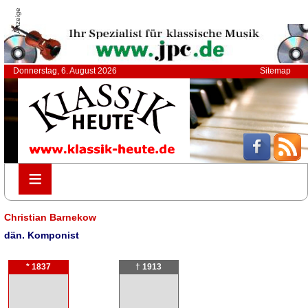
Anzeige
Donnerstag, 6. August 2026
Sitemap
≡
≡
Christian Barnekow
dän. Komponist
* 1837
† 1913