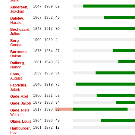
Johan
1847
1909
62
Andersen
,
Joachim
1867
1952
46
Balslev
,
Harald
1843
1917
70
Bechgaard
,
Julius
1909
1989
4
Berg
,
Gunnar
1876
1954
37
Børresen
,
Hakon
1881
1949
32
Dalberg
,
Nancy
1859
1939
54
Enna
,
August
1840
1919
73
Fabricius
,
Jakob
1860
1921
53
Gade
, Axel
1879
1963
34
Gade
, Jacob
1817
1890
53
Gade
, Niels
Wilhelm
1864
1936
49
Glass
, Louis
1901
1972
12
Hamburger
,
Povl