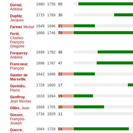
1680
1756
65
Dornel
,
Antoine
1715
1789
30
Duphly
,
Jacques
1649
1696
21
Farinel
, Michel
1666
1746
70
Ferté
,
Charles-
François
Grégoire
1699
1782
46
Forqueray
,
Antoine
1698
1787
47
Francoeur
,
François
1642
1696
21
Gautier de
Marseille
,
1728
1800
17
Gaviniès
,
Pierre
1633
1694
19
Geoffroy
,
Jean Nicolas
1668
1705
30
Gilles
, Jean
1734
1829
11
Gossec
,
François-
Joseph
1664
1729
54
Guerre
,