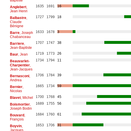
Baptiste
1635
1691
16
Anglebert
,
Jean Henri
1727
1799
18
Balbastre
,
Claude
Bénigne
1633
1678
3
Barre
, Joseph
Chabanceau
1707
1747
38
Barriere
,
Jean-Baptiste
1719
1773
26
Baur
, Jean
1734
1794
11
Beauvarlet-
Charpentier
,
Jean-Jacques
1706
1784
39
Bernasconi
,
Andrea
1665
1734
59
Bernier
,
Nicolas
1700
1768
45
Blavet
, Michel
1689
1755
56
Boismortier
,
Joseph Bodin
1684
1760
61
Bouvard
,
François
1653
1706
31
Boyvin
,
Jacques