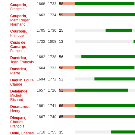
1668
1733
58
Couperin
,
François
1663
1734
59
Couperin
,
Marc Roger
Normand
1705
1730
25
Courbois
,
Philippe
1732
1808
13
Cupis de
Camargo
,
François
1682
1738
56
Dandrieu
,
Jean-François
1664
1733
58
Dandrieu
,
Pierre
1694
1772
51
Daquin
, Louis-
Claude
1657
1726
51
Delalande
,
Michel-
Richard
1661
1741
66
Desmarest
,
Henry
1667
1740
65
Dieupart
,
Charles
François
1710
1755
35
Dollé
, Charles