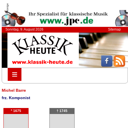
Anzeige
Sonntag, 9. August 2026
Sitemap
≡
≡
Michel Barre
frz. Komponist
* 1675
† 1745