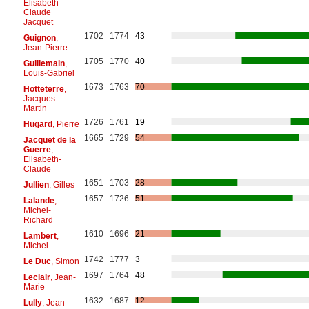
Elisabeth-
Claude
Jacquet
1702
1774
43
Guignon
,
Jean-Pierre
1705
1770
40
Guillemain
,
Louis-Gabriel
1673
1763
70
Hotteterre
,
Jacques-
Martin
1726
1761
19
Hugard
, Pierre
1665
1729
54
Jacquet de la
Guerre
,
Elisabeth-
Claude
1651
1703
28
Jullien
, Gilles
1657
1726
51
Lalande
,
Michel-
Richard
1610
1696
21
Lambert
,
Michel
1742
1777
3
Le Duc
, Simon
1697
1764
48
Leclair
, Jean-
Marie
1632
1687
12
Lully
, Jean-