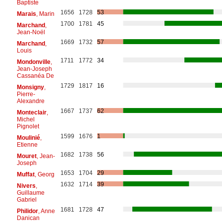
Baptiste
1656
1728
53
Marais
, Marin
1700
1781
45
Marchand
,
Jean-Noël
1669
1732
57
Marchand
,
Louis
1711
1772
34
Mondonville
,
Jean-Joseph
Cassanéa De
1729
1817
16
Monsigny
,
Pierre-
Alexandre
1667
1737
62
Monteclair
,
Michel
Pignolet
1599
1676
1
Moulinié
,
Etienne
1682
1738
56
Mouret
, Jean-
Joseph
1653
1704
29
Muffat
, Georg
1632
1714
39
Nivers
,
Guillaume
Gabriel
1681
1728
47
Philidor
, Anne
Danican