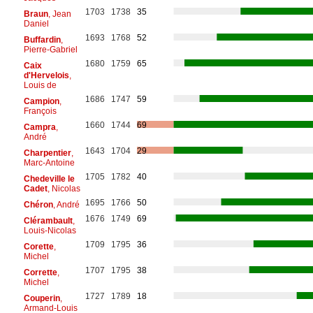
1703
1738
35
Braun
, Jean
Daniel
1693
1768
52
Buffardin
,
Pierre-Gabriel
1680
1759
65
Caix
d'Hervelois
,
Louis de
1686
1747
59
Campion
,
François
1660
1744
69
Campra
,
André
1643
1704
29
Charpentier
,
Marc-Antoine
1705
1782
40
Chedeville le
Cadet
, Nicolas
1695
1766
50
Chéron
, André
1676
1749
69
Clérambault
,
Louis-Nicolas
1709
1795
36
Corette
,
Michel
1707
1795
38
Corrette
,
Michel
1727
1789
18
Couperin
,
Armand-Louis