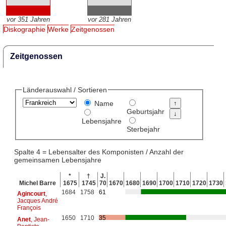
vor 351 Jahren
vor 281 Jahren
Diskographie
Werke
Zeitgenossen
Zeitgenossen
Länderauswahl / Sortieren
Name
Geburtsjahr
Lebensjahre
Sterbejahr
Spalte 4 = Lebensalter des Komponisten / Anzahl der
gemeinsamen Lebensjahre
*
†
J.
Michel Barre
1675
1745
70
1670
1680
1690
1700
1710
1720
1730
1684
1758
61
Agincourt
,
Jacques André
François
1650
1710
35
Anet
, Jean-