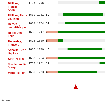
1726
1795
19
Philidor
,
François-
André
1681
1731
50
Philidor
, Pierre
Danican
1683
1764
62
Rameau
,
Jean-Philippe
1666
1747
70
Rebel
, Jean-
Féry
1624
1680
5
Roberday
,
François
1687
1730
43
Senaillé
, Jean-
Baptiste
1663
1754
70
Siret
, Nicolas
1727
1801
18
Touchemoulin
,
Joseph
1650
1723
48
Visée
, Robert
▲
Anzeige