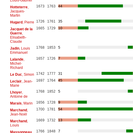
Louis-Gabriel
1673
1763
44
Hotteterre
,
Jacques-
Martin
1726
1761
35
Hugard
, Pierre
1665
1729
10
Jacquet de la
Guerre
,
Elisabeth-
Claude
1768
1853
5
Jadin
, Louis
Emmanuel
1657
1726
7
Lalande
,
Michel-
Richard
1742
1777
31
Le Duc
, Simon
1697
1764
45
Leclair
, Jean-
Marie
1768
1852
5
Lhoyer
,
Antoine de
1656
1728
9
Marais
, Marin
1700
1781
54
Marchand
,
Jean-Noël
1669
1732
13
Marchand
,
Louis
1766
1848
7
Massonneau
,