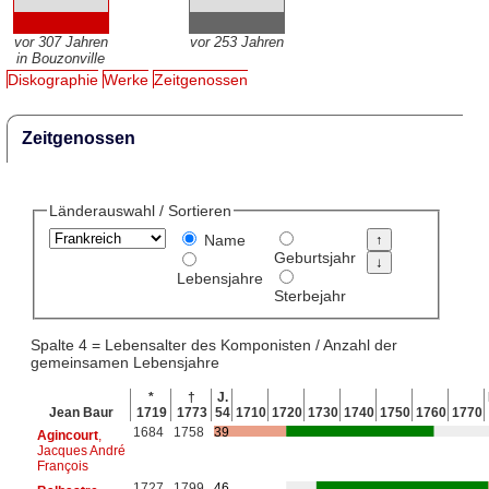
vor 307 Jahren
vor 253 Jahren
in Bouzonville
Diskographie
Werke
Zeitgenossen
Zeitgenossen
Länderauswahl / Sortieren
Name
Geburtsjahr
Lebensjahre
Sterbejahr
Spalte 4 = Lebensalter des Komponisten / Anzahl der
gemeinsamen Lebensjahre
*
†
J.
Jean Baur
1719
1773
54
1710
1720
1730
1740
1750
1760
1770
1684
1758
39
Agincourt
,
Jacques André
François
1727
1799
46