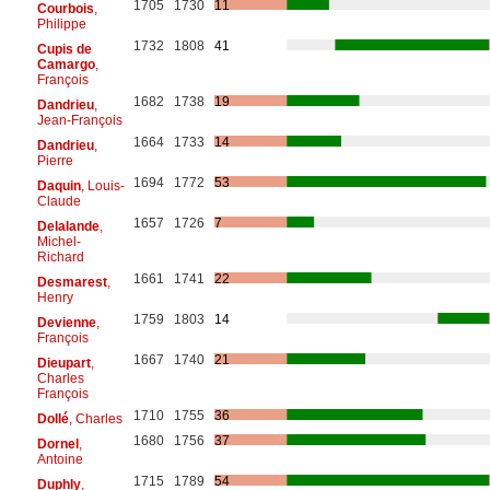
1705
1730
11
Courbois
,
Philippe
1732
1808
41
Cupis de
Camargo
,
François
1682
1738
19
Dandrieu
,
Jean-François
1664
1733
14
Dandrieu
,
Pierre
1694
1772
53
Daquin
, Louis-
Claude
1657
1726
7
Delalande
,
Michel-
Richard
1661
1741
22
Desmarest
,
Henry
1759
1803
14
Devienne
,
François
1667
1740
21
Dieupart
,
Charles
François
1710
1755
36
Dollé
, Charles
1680
1756
37
Dornel
,
Antoine
1715
1789
54
Duphly
,