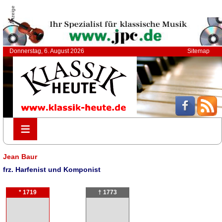
Anzeige
Donnerstag, 6. August 2026
Sitemap
≡
≡
Jean Baur
frz. Harfenist und Komponist
* 1719
† 1773