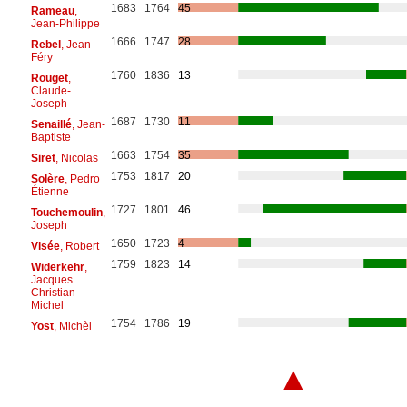
1683
1764
45
Rameau
,
Jean-Philippe
1666
1747
28
Rebel
, Jean-
Féry
1760
1836
13
Rouget
,
Claude-
Joseph
1687
1730
11
Senaillé
, Jean-
Baptiste
1663
1754
35
Siret
, Nicolas
1753
1817
20
Solère
, Pedro
Étienne
1727
1801
46
Touchemoulin
,
Joseph
1650
1723
4
Visée
, Robert
1759
1823
14
Widerkehr
,
Jacques
Christian
Michel
1754
1786
19
Yost
, Michèl
▲