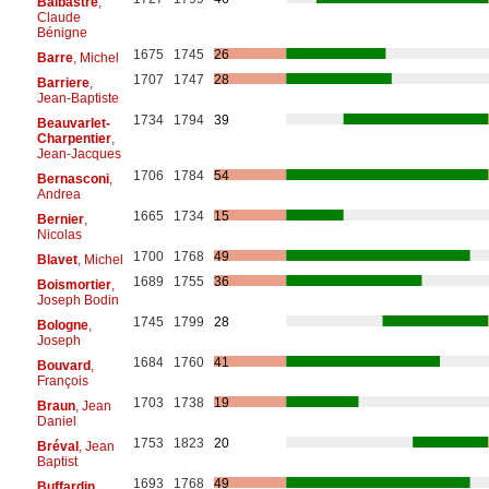
Balbastre
,
Claude
Bénigne
1675
1745
26
Barre
, Michel
1707
1747
28
Barriere
,
Jean-Baptiste
1734
1794
39
Beauvarlet-
Charpentier
,
Jean-Jacques
1706
1784
54
Bernasconi
,
Andrea
1665
1734
15
Bernier
,
Nicolas
1700
1768
49
Blavet
, Michel
1689
1755
36
Boismortier
,
Joseph Bodin
1745
1799
28
Bologne
,
Joseph
1684
1760
41
Bouvard
,
François
1703
1738
19
Braun
, Jean
Daniel
1753
1823
20
Bréval
, Jean
Baptist
1693
1768
49
Buffardin
,