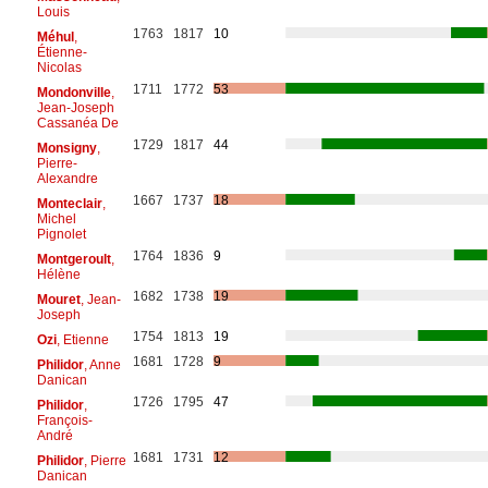
Louis
1763
1817
10
Méhul
,
Étienne-
Nicolas
1711
1772
53
Mondonville
,
Jean-Joseph
Cassanéa De
1729
1817
44
Monsigny
,
Pierre-
Alexandre
1667
1737
18
Monteclair
,
Michel
Pignolet
1764
1836
9
Montgeroult
,
Hélène
1682
1738
19
Mouret
, Jean-
Joseph
1754
1813
19
Ozi
, Etienne
1681
1728
9
Philidor
, Anne
Danican
1726
1795
47
Philidor
,
François-
André
1681
1731
12
Philidor
, Pierre
Danican