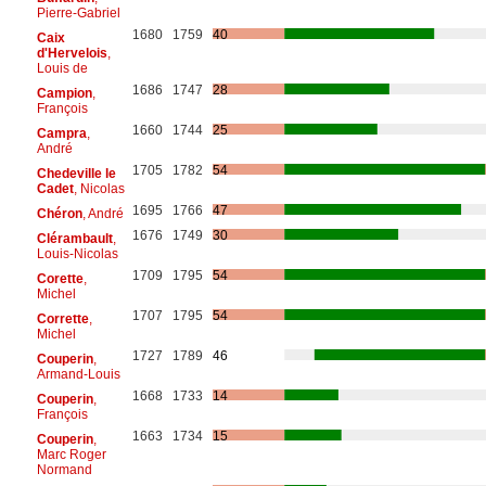
Pierre-Gabriel
1680
1759
40
Caix
d'Hervelois
,
Louis de
1686
1747
28
Campion
,
François
1660
1744
25
Campra
,
André
1705
1782
54
Chedeville le
Cadet
, Nicolas
1695
1766
47
Chéron
, André
1676
1749
30
Clérambault
,
Louis-Nicolas
1709
1795
54
Corette
,
Michel
1707
1795
54
Corrette
,
Michel
1727
1789
46
Couperin
,
Armand-Louis
1668
1733
14
Couperin
,
François
1663
1734
15
Couperin
,
Marc Roger
Normand