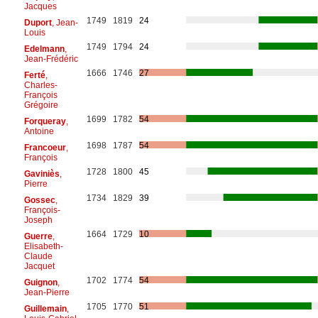
Jacques
1749
1819
24
Duport
, Jean-
Louis
1749
1794
24
Edelmann
,
Jean-Frédéric
1666
1746
27
Ferté
,
Charles-
François
Grégoire
1699
1782
54
Forqueray
,
Antoine
1698
1787
54
Francoeur
,
François
1728
1800
45
Gaviniès
,
Pierre
1734
1829
39
Gossec
,
François-
Joseph
1664
1729
10
Guerre
,
Elisabeth-
Claude
Jacquet
1702
1774
54
Guignon
,
Jean-Pierre
1705
1770
51
Guillemain
,