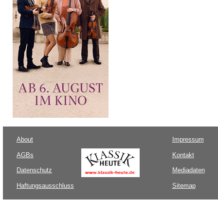
About
Impressum
AGBs
Kontakt
Datenschutz
Mediadaten
Haftungsausschluss
Sitemap