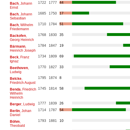
1722
1777
44
Bach
, Johann
Ernst
1685
1750
17
Bach
, Johann
Sebastian
1710
1784
51
Bach
, Wilhelm
Friedemann
1768
1830
35
Backofen
,
Georg Heinrich
1784
1847
19
Bärmann
,
Heinrich Joseph
1734
1809
69
Beck
, Franz
Ignaz
1770
1827
33
Beethoven
,
Ludwig
1795
1874
8
Belcke
,
Friedrich August
1745
1814
58
Benda
, Friedrich
Wilhelm
Heinrich
1777
1839
26
Berger
, Ludwig
1714
1787
54
Berlin
, Johan
Daniel
1793
1881
10
Böhm
,
Theobald