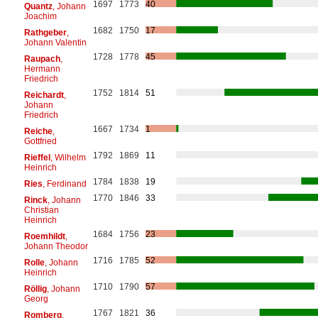
1697
1773
40
Quantz
, Johann
Joachim
1682
1750
17
Rathgeber
,
Johann Valentin
1728
1778
45
Raupach
,
Hermann
Friedrich
1752
1814
51
Reichardt
,
Johann
Friedrich
1667
1734
1
Reiche
,
Gottfried
1792
1869
11
Rieffel
, Wilhelm
Heinrich
1784
1838
19
Ries
, Ferdinand
1770
1846
33
Rinck
, Johann
Christian
Heinrich
1684
1756
23
Roemhildt
,
Johann Theodor
1716
1785
52
Rolle
, Johann
Heinrich
1710
1790
57
Röllig
, Johann
Georg
1767
1821
36
Romberg
,