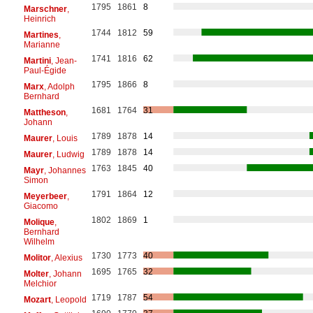
1795
1861
8
Marschner
,
Heinrich
1744
1812
59
Martines
,
Marianne
1741
1816
62
Martini
, Jean-
Paul-Égide
1795
1866
8
Marx
, Adolph
Bernhard
1681
1764
31
Mattheson
,
Johann
1789
1878
14
Maurer
, Louis
1789
1878
14
Maurer
, Ludwig
1763
1845
40
Mayr
, Johannes
Simon
1791
1864
12
Meyerbeer
,
Giacomo
1802
1869
1
Molique
,
Bernhard
Wilhelm
1730
1773
40
Molitor
, Alexius
1695
1765
32
Molter
, Johann
Melchior
1719
1787
54
Mozart
, Leopold