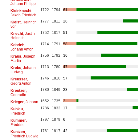
Johann Philipp
1722
1794
61
Kleinknecht
,
Jakob Friedrich
1777
1811
26
Kleist
, Heinrich
von
1752
1817
51
Knecht
, Justin
Heinrich
1714
1791
58
Kobrich
,
Johann Anton
1756
1792
36
Kraus
, Joseph
Martin
1713
1780
47
Krebs
, Johann
Ludwig
1746
1810
57
Kreusser
,
Georg Anton
1780
1849
23
Kreutzer
,
Conradin
1652
1735
2
Krieger
, Johann
1786
1832
17
Kuhlau
,
Friedrich
1797
1879
6
Kummer
,
Frédéric
1761
1817
42
Kuntzen
,
Friedrich Ludwig