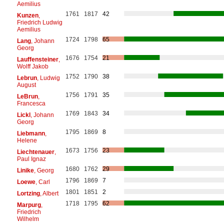
Aemilius
1761
1817
42
Kunzen
,
Friedrich Ludwig
Aemilius
1724
1798
65
Lang
, Johann
Georg
1676
1754
21
Lauffensteiner
,
Wolff Jakob
1752
1790
38
Lebrun
, Ludwig
August
1756
1791
35
LeBrun
,
Francesca
1769
1843
34
Lickl
, Johann
Georg
1795
1869
8
Liebmann
,
Helene
1673
1756
23
Liechtenauer
,
Paul Ignaz
1680
1762
29
Linike
, Georg
1796
1869
7
Loewe
, Carl
1801
1851
2
Lortzing
, Albert
1718
1795
62
Marpurg
,
Friedrich
Wilhelm