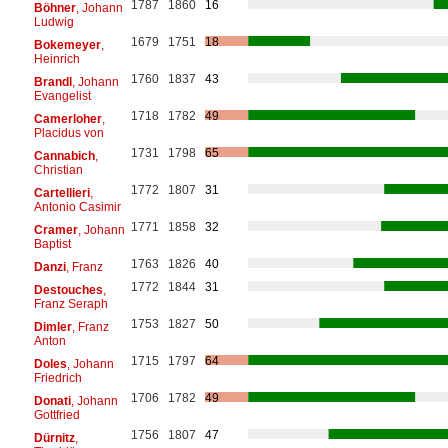
1787
1860
16
Böhner
, Johann
Ludwig
1679
1751
18
Bokemeyer
,
Heinrich
1760
1837
43
Brandl
, Johann
Evangelist
1718
1782
49
Camerloher
,
Placidus von
1731
1798
65
Cannabich
,
Christian
1772
1807
31
Cartellieri
,
Antonio Casimir
1771
1858
32
Cramer
, Johann
Baptist
1763
1826
40
Danzi
, Franz
1772
1844
31
Destouches
,
Franz Seraph
1753
1827
50
Dimler
, Franz
Anton
1715
1797
64
Doles
, Johann
Friedrich
1706
1782
49
Donati
, Johann
Gottfried
1756
1807
47
Dürnitz
,