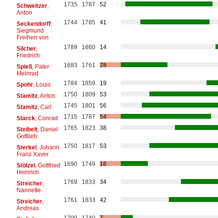
1735
1787
52
Schweitzer
,
Anton
1744
1785
41
Seckendorff
,
Siegmund
Freiherr von
1789
1860
14
Silcher
,
Friedrich
1683
1761
28
Spieß
, Pater
Meinrad
1784
1859
19
Spohr
, Louis
1750
1809
53
Stamitz
, Anton
1745
1801
56
Stamitz
, Carl
1715
1787
54
Starck
, Conrad
1765
1823
38
Steibelt
, Daniel
Gottlieb
1750
1817
53
Sterkel
, Johann
Franz Xaver
1690
1749
16
Stölzel
, Gottfried
Heinrich
1769
1833
34
Streicher
,
Nannette
1761
1833
42
Streicher
,
Andreas
1700
1740
7