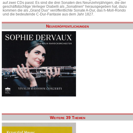
auf zwei CDs passt. Es sind die drei Sonaten des Neunzehnjährigen, die der
geschäftstüchtige Verleger Diabelli als „Sonatinen“ herausgegeben hat, dazu
kommen die als „Grand Duo“ veröffentlichte Sonate A-Dur, das h-Moll-Rondo
und die bedeutende C-Dur-Fantasie aus dem Jahr 1827.
Neuveröffentlichungen
Weitere 39 Themen