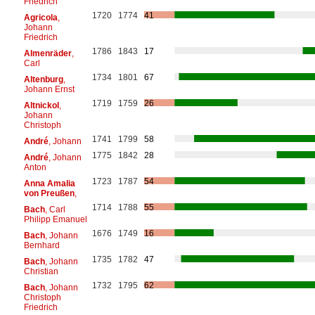
Friedrich
1720
1774
41
Agricola
,
Johann
Friedrich
1786
1843
17
Almenräder
,
Carl
1734
1801
67
Altenburg
,
Johann Ernst
1719
1759
26
Altnickol
,
Johann
Christoph
1741
1799
58
André
, Johann
1775
1842
28
André
, Johann
Anton
1723
1787
54
Anna Amalia
von Preußen
,
1714
1788
55
Bach
, Carl
Philipp Emanuel
1676
1749
16
Bach
, Johann
Bernhard
1735
1782
47
Bach
, Johann
Christian
1732
1795
62
Bach
, Johann
Christoph
Friedrich