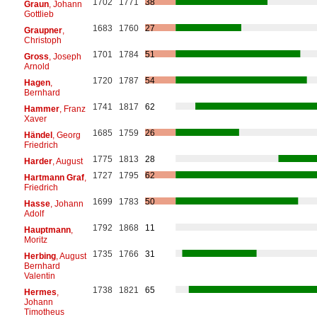
1702
1771
38
Graun
, Johann
Gottlieb
1683
1760
27
Graupner
,
Christoph
1701
1784
51
Gross
, Joseph
Arnold
1720
1787
54
Hagen
,
Bernhard
1741
1817
62
Hammer
, Franz
Xaver
1685
1759
26
Händel
, Georg
Friedrich
1775
1813
28
Harder
, August
1727
1795
62
Hartmann Graf
,
Friedrich
1699
1783
50
Hasse
, Johann
Adolf
1792
1868
11
Hauptmann
,
Moritz
1735
1766
31
Herbing
, August
Bernhard
Valentin
1738
1821
65
Hermes
,
Johann
Timotheus