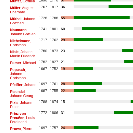
1690
1770
37
Muffat
, Gottlieb
1767
1817
36
Müller
, August
Eberhard
1728
1788
55
Müthel
, Johann
Gottfried
1741
1801
60
Naumann
,
Johann Gottlieb
1717
1762
29
Nichelmann
,
Christoph
1780
1873
23
Nisle
, Johann
Martin Friedrich
1782
1827
21
Pamer
, Michael
1667
1752
19
Pepusch
,
Johann
Christoph
1697
1761
28
Pfeiffer
, Johann
1687
1755
22
Pisendel
,
Johann Georg
1788
1874
15
Pixis
, Johann
Peter
1772
1806
31
Prinz von
Preußen
, Louis
Ferdinand
1697
1757
24
Prowo
, Pierre