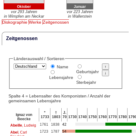
Oktober
Januar
vor 293 Jahren
vor 223 Jahren
in Wimpfen am Neckar
in Wallerstein
Diskographie
Werke
Zeitgenossen
Zeitgenossen
Länderauswahl / Sortieren
Name
Geburtsjahr
Lebensjahre
Sterbejahr
Spalte 4 = Lebensalter des Komponisten / Anzahl der
gemeinsamen Lebensjahre
*
†
J.
Ignaz von
1733
1803
70
1730
1740
1750
1760
1770
1780
179
Beecke
1761
1838
42
Abeille
, Ludwig
1723
1787
54
Abel
, Carl