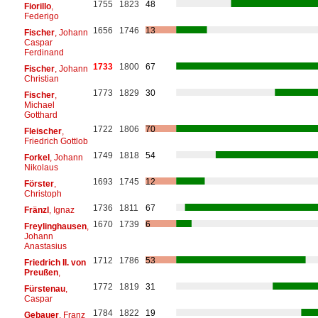
1755
1823
48
Fiorillo
,
Federigo
1656
1746
13
Fischer
, Johann
Caspar
Ferdinand
1733
1800
67
Fischer
, Johann
Christian
1773
1829
30
Fischer
,
Michael
Gotthard
1722
1806
70
Fleischer
,
Friedrich Gottlob
1749
1818
54
Forkel
, Johann
Nikolaus
1693
1745
12
Förster
,
Christoph
1736
1811
67
Fränzl
, Ignaz
1670
1739
6
Freylinghausen
,
Johann
Anastasius
1712
1786
53
Friedrich II. von
Preußen
,
1772
1819
31
Fürstenau
,
Caspar
1784
1822
19
Gebauer
, Franz