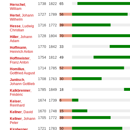
1738
1822
65
Herschel
,
William
1727
1789
56
Hertel
, Johann
Wilhelm
1716
1772
39
Hesse
, Ludwig
Christian
1728
1804
70
Hiller
, Johann
Adam
1770
1842
33
Hoffmann
,
Heinrich Anton
1754
1812
49
Hoffmeister
,
Franz Anton
1714
1785
52
Homilius
,
Gottfried August
1708
1763
30
Janitsch
,
Johann Gottlieb
1785
1849
18
Kalkbrenner
,
Frédéric
1674
1739
6
Keiser
,
Reinhard
1670
1748
15
Kellner
, David
1705
1772
39
Kellner
, Johann
Peter
1721
1783
50
Kirnberger
,