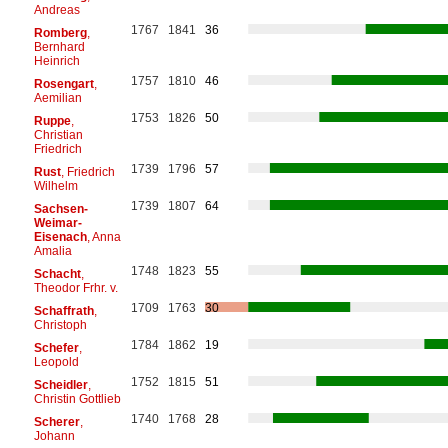
Andreas
1767
1841
36
Romberg
,
Bernhard
Heinrich
1757
1810
46
Rosengart
,
Aemilian
1753
1826
50
Ruppe
,
Christian
Friedrich
1739
1796
57
Rust
, Friedrich
Wilhelm
1739
1807
64
Sachsen-
Weimar-
Eisenach
, Anna
Amalia
1748
1823
55
Schacht
,
Theodor Frhr. v.
1709
1763
30
Schaffrath
,
Christoph
1784
1862
19
Schefer
,
Leopold
1752
1815
51
Scheidler
,
Christin Gottlieb
1740
1768
28
Scherer
,
Johann