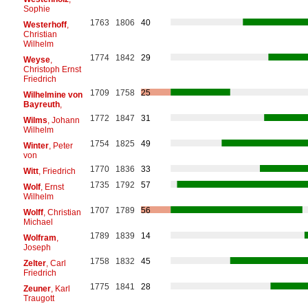
Sophie
1763
1806
40
Westerhoff
,
Christian
Wilhelm
1774
1842
29
Weyse
,
Christoph Ernst
Friedrich
1709
1758
25
Wilhelmine von
Bayreuth
,
1772
1847
31
Wilms
, Johann
Wilhelm
1754
1825
49
Winter
, Peter
von
1770
1836
33
Witt
, Friedrich
1735
1792
57
Wolf
, Ernst
Wilhelm
1707
1789
56
Wolff
, Christian
Michael
1789
1839
14
Wolfram
,
Joseph
1758
1832
45
Zelter
, Carl
Friedrich
1775
1841
28
Zeuner
, Karl
Traugott