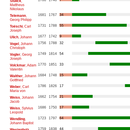
Stulick
,
Mattheus
Nikolaus
1681
1767
34
Telemann
,
Georg Philipp
1731
1788
55
Toëschi
, Carl
Joseph
1677
1742
9
Ulich
, Johann
1756
1788
32
Vogel
, Johann
Christoph
1749
1814
54
Vogler
, Georg
Joseph
1770
1851
33
Volckmar
, Adam
Valentin
1684
1748
15
Walther
, Johann
Gottfried
1786
1826
17
Weber
, Carl
Maria von
1662
1754
21
Weiss
, Johann
Jacob
1686
1750
17
Weiss
, Sylvius
Leopold
1723
1797
64
Wendling
,
Johann Baptist
1759
1838
44
Westenholz
,