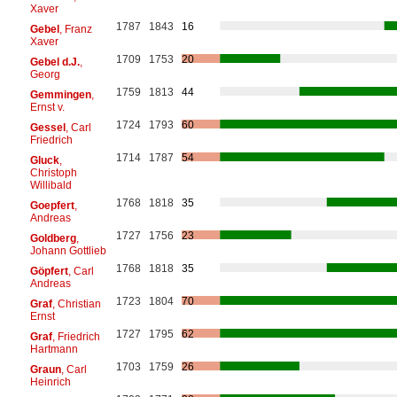
Xaver
1787
1843
16
Gebel
, Franz
Xaver
1709
1753
20
Gebel d.J.
,
Georg
1759
1813
44
Gemmingen
,
Ernst v.
1724
1793
60
Gessel
, Carl
Friedrich
1714
1787
54
Gluck
,
Christoph
Willibald
1768
1818
35
Goepfert
,
Andreas
1727
1756
23
Goldberg
,
Johann Gottlieb
1768
1818
35
Göpfert
, Carl
Andreas
1723
1804
70
Graf
, Christian
Ernst
1727
1795
62
Graf
, Friedrich
Hartmann
1703
1759
26
Graun
, Carl
Heinrich