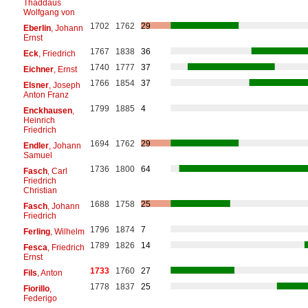
Thaddäus
Wolfgang von
1702
1762
29
Eberlin
, Johann
Ernst
1767
1838
36
Eck
, Friedrich
1740
1777
37
Eichner
, Ernst
1766
1854
37
Elsner
, Joseph
Anton Franz
1799
1885
4
Enckhausen
,
Heinrich
Friedrich
1694
1762
29
Endler
, Johann
Samuel
1736
1800
64
Fasch
, Carl
Friedrich
Christian
1688
1758
25
Fasch
, Johann
Friedrich
1796
1874
7
Ferling
, Wilhelm
1789
1826
14
Fesca
, Friedrich
Ernst
1733
1760
27
Fils
, Anton
1778
1837
25
Fiorillo
,
Federigo