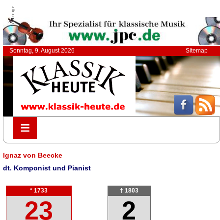
Anzeige
Sonntag, 9. August 2026
Sitemap
≡
≡
Ignaz von Beecke
dt. Komponist und Pianist
* 1733
† 1803
23
2