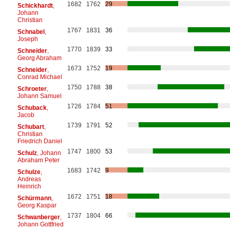
1682
1762
29
Schickhardt
,
Johann
Christian
1767
1831
36
Schnabel
,
Joseph
1770
1839
33
Schneider
,
Georg Abraham
1673
1752
19
Schneider
,
Conrad Michael
1750
1788
38
Schroeter
,
Johann Samuel
1726
1784
51
Schuback
,
Jacob
1739
1791
52
Schubart
,
Christian
Friedrich Daniel
1747
1800
53
Schulz
, Johann
Abraham Peter
1683
1742
9
Schulze
,
Andreas
Heinrich
1672
1751
18
Schürmann
,
Georg Kaspar
1737
1804
66
Schwanberger
,
Johann Gottfried