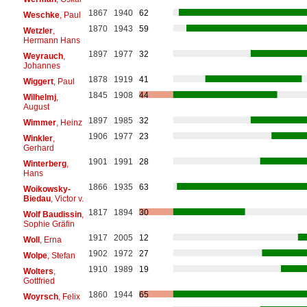
1867
1940
62
Weschke
, Paul
1870
1943
59
Wetzler
,
Hermann Hans
1897
1977
32
Weyrauch
,
Johannes
1878
1919
41
Wiggert
, Paul
1845
1908
44
Wilhelmj
,
August
1897
1985
32
Wimmer
, Heinz
1906
1977
23
Winkler
,
Gerhard
1901
1991
28
Winterberg
,
Hans
1866
1935
63
Woikowsky-
Biedau
, Victor v.
1817
1894
30
Wolf Baudissin
,
Sophie Gräfin
1917
2005
12
Woll
, Erna
1902
1972
27
Wolpe
, Stefan
1910
1989
19
Wolters
,
Gottfried
1860
1944
65
Woyrsch
, Felix