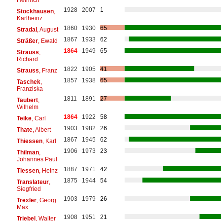
1928
2007
1
Stockhausen
,
Karlheinz
1860
1930
65
Stradal
, August
1867
1933
62
Sträßer
, Ewald
1864
1949
65
Strauss
,
Richard
1822
1905
41
Strauss
, Franz
1857
1938
65
Taschek
,
Franziska
1811
1891
27
Taubert
,
Wilhelm
1864
1922
58
Teike
, Carl
1903
1982
26
Thate
, Albert
1867
1945
62
Thiessen
, Karl
1906
1973
23
Thilman
,
Johannes Paul
1887
1971
42
Tiessen
, Heinz
1875
1944
54
Translateur
,
Siegfried
1903
1979
26
Trexler
, Georg
Max
1908
1951
21
Triebel
, Walter