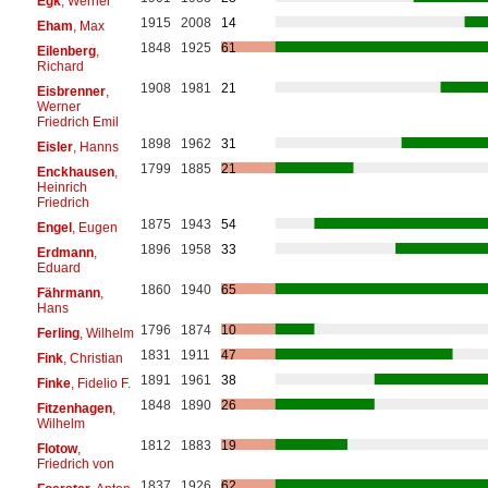
Egk
, Werner
1915
2008
14
Eham
, Max
1848
1925
61
Eilenberg
,
Richard
1908
1981
21
Eisbrenner
,
Werner
Friedrich Emil
1898
1962
31
Eisler
, Hanns
1799
1885
21
Enckhausen
,
Heinrich
Friedrich
1875
1943
54
Engel
, Eugen
1896
1958
33
Erdmann
,
Eduard
1860
1940
65
Fährmann
,
Hans
1796
1874
10
Ferling
, Wilhelm
1831
1911
47
Fink
, Christian
1891
1961
38
Finke
, Fidelio F.
1848
1890
26
Fitzenhagen
,
Wilhelm
1812
1883
19
Flotow
,
Friedrich von
1837
1926
62