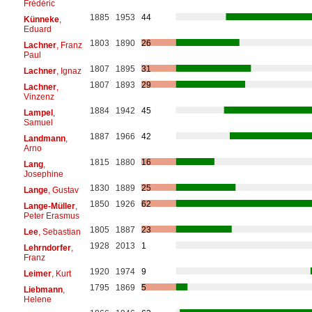
Frédéric
1885
1953
44
Künneke
,
Eduard
1803
1890
26
Lachner
, Franz
Paul
1807
1895
31
Lachner
, Ignaz
1807
1893
29
Lachner
,
Vinzenz
1884
1942
45
Lampel
,
Samuel
1887
1966
42
Landmann
,
Arno
1815
1880
16
Lang
,
Josephine
1830
1889
25
Lange
, Gustav
1850
1926
62
Lange-Müller
,
Peter Erasmus
1805
1887
23
Lee
, Sebastian
1928
2013
1
Lehrndorfer
,
Franz
1920
1974
9
Leimer
, Kurt
1795
1869
5
Liebmann
,
Helene