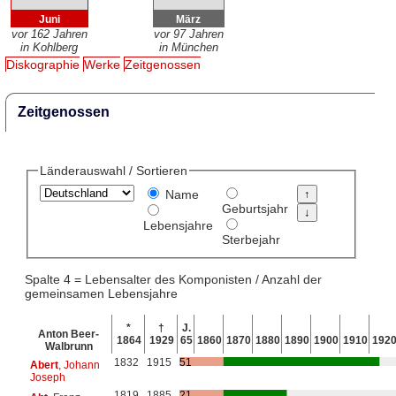
Juni
März
vor 162 Jahren
vor 97 Jahren
in Kohlberg
in München
Diskographie
Werke
Zeitgenossen
Zeitgenossen
Länderauswahl / Sortieren
Name
Geburtsjahr
Lebensjahre
Sterbejahr
Spalte 4 = Lebensalter des Komponisten / Anzahl der
gemeinsamen Lebensjahre
*
†
J.
Anton Beer-
1864
1929
65
1860
1870
1880
1890
1900
1910
192
Walbrunn
1832
1915
51
Abert
, Johann
Joseph
1819
1885
21