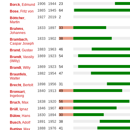
1906
1944
23
Borck
, Edmund
1865
1945
64
Bose
, Fritz von
1927
2019
2
Böttcher
,
Martin
1833
1897
33
Brahms
,
Johannes
1833
1902
38
Brambach
,
Caspar Joseph
1883
1963
46
Brand
, Gustav
1869
1923
54
Brandt
, Vassily
(Willy)
1869
1923
54
Brandt
, Willy
1882
1954
47
Braunfels
,
Walter
1898
1956
31
Brecht
, Bertolt
1840
1913
49
Bronsart
,
Ingeborg
1838
1920
56
Bruch
, Max
1846
1907
43
Brüll
, Ignaz
1830
1894
30
Bülow
, Hans
1891
1952
38
Busch
, Adolf
1888
1976
41
Butting
, Max