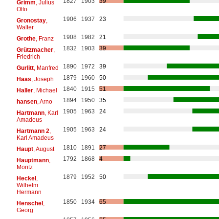
1827
1903
39
Grimm
, Julius
Otto
1906
1937
23
Gronostay
,
Walter
1908
1982
21
Grothe
, Franz
1832
1903
39
Grützmacher
,
Friedrich
1890
1972
39
Gurlitt
, Manfred
1879
1960
50
Haas
, Joseph
1840
1915
51
Haller
, Michael
1894
1950
35
hansen
, Arno
1905
1963
24
Hartmann
, Karl
Amadeus
1905
1963
24
Hartmann 2
,
Karl Amadeus
1810
1891
27
Haupt
, August
1792
1868
4
Hauptmann
,
Moritz
1879
1952
50
Heckel
,
Wilhelm
Hermann
1850
1934
65
Henschel
,
Georg