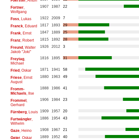
Foerster
, Anton
1907
1987
22
Fortner
,
Wolfgang
1922
2009
7
Foss
, Lukas
1817
1893
29
Franck
, Eduard
1847
1889
25
Frank
, Ernst
1815
1892
28
Franz
, Robert
1926
2012
3
Freund
, Walter
Jakob "Joki"
1816
1895
31
Freytag
,
Michael
1871
1941
58
Fried
, Oskar
1880
1963
49
Friese
, Ernst
August
1888
1986
41
Fromm-
Michaels
, Ilse
1906
1984
23
Frommel
,
Gerhard
1909
1957
20
Fürnberg
, Louis
1886
1954
43
Furtwängler
,
Wilhelm
1908
1967
21
Gaze
, Heino
1889
1952
40
Geier
, Oskar