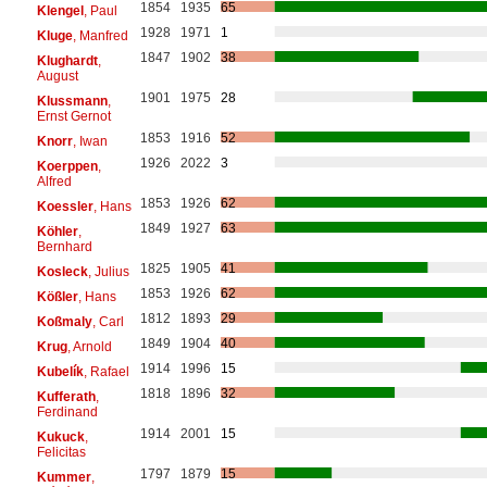
1854
1935
65
Klengel
, Paul
1928
1971
1
Kluge
, Manfred
1847
1902
38
Klughardt
,
August
1901
1975
28
Klussmann
,
Ernst Gernot
1853
1916
52
Knorr
, Iwan
1926
2022
3
Koerppen
,
Alfred
1853
1926
62
Koessler
, Hans
1849
1927
63
Köhler
,
Bernhard
1825
1905
41
Kosleck
, Julius
1853
1926
62
Kößler
, Hans
1812
1893
29
Koßmaly
, Carl
1849
1904
40
Krug
, Arnold
1914
1996
15
Kubelík
, Rafael
1818
1896
32
Kufferath
,
Ferdinand
1914
2001
15
Kukuck
,
Felicitas
1797
1879
15
Kummer
,