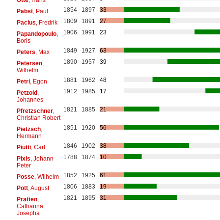
1854
1897
33
Pabst
, Paul
1809
1891
27
Pacius
, Fredrik
1906
1991
23
Papandopoulo
,
Boris
1849
1927
63
Peters
, Max
1890
1957
39
Petersen
,
Wilhelm
1881
1962
48
Petri
, Egon
1912
1985
17
Petzold
,
Johannes
1821
1885
21
Pfretzschner
,
Christian Robert
1851
1920
56
Pietzsch
,
Hermann
1846
1902
38
Piutti
, Carl
1788
1874
10
Pixis
, Johann
Peter
1852
1925
61
Posse
, Wilhelm
1806
1883
19
Pott
, August
1821
1895
31
Pratten
,
Catharina
Josepha