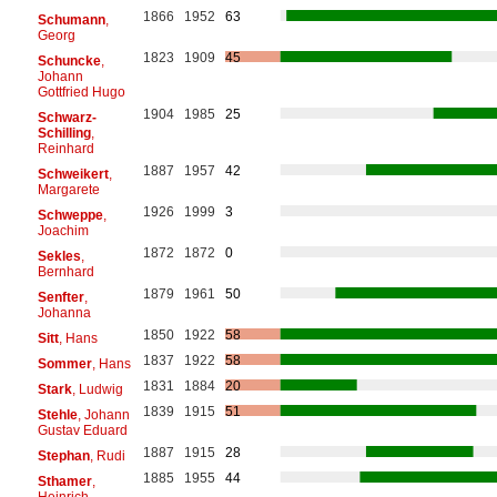
1866
1952
63
Schumann
,
Georg
1823
1909
45
Schuncke
,
Johann
Gottfried Hugo
1904
1985
25
Schwarz-
Schilling
,
Reinhard
1887
1957
42
Schweikert
,
Margarete
1926
1999
3
Schweppe
,
Joachim
1872
1872
0
Sekles
,
Bernhard
1879
1961
50
Senfter
,
Johanna
1850
1922
58
Sitt
, Hans
1837
1922
58
Sommer
, Hans
1831
1884
20
Stark
, Ludwig
1839
1915
51
Stehle
, Johann
Gustav Eduard
1887
1915
28
Stephan
, Rudi
1885
1955
44
Sthamer
,
Heinrich