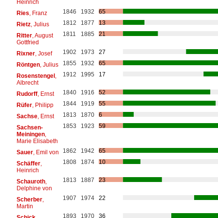
Heinrich
1846
1932
65
Ries
, Franz
1812
1877
13
Rietz
, Julius
1811
1885
21
Ritter
, August
Gottfried
1902
1973
27
Rixner
, Josef
1855
1932
65
Röntgen
, Julius
1912
1995
17
Rosenstengel
,
Albrecht
1840
1916
52
Rudorff
, Ernst
1844
1919
55
Rüfer
, Philipp
1813
1870
6
Sachse
, Ernst
1853
1923
59
Sachsen-
Meiningen
,
Marie Elisabeth
1862
1942
65
Sauer
, Emil von
1808
1874
10
Schäffer
,
Heinrich
1813
1887
23
Schauroth
,
Delphine von
1907
1974
22
Scherber
,
Martin
1893
1970
36
Schick
,