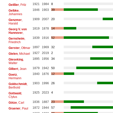
1921
1984
8
Geißler
, Fritz
1846
1903
39
Gelbke
,
Johannes
1909
2007
20
Genzmer
,
Harald
1819
1878
14
Georg V. von
Hannover
,
1839
1916
52
Gernsheim
,
Friedrich
1897
1969
32
Gerster
, Ottmar
1927
2019
2
Gielen
, Michael
1895
1956
34
Gieseking
,
Walter
1879
1942
50
Gilbert
, Jean
1840
1876
12
Goetz
,
Hermann
1903
1996
26
Goldschmidt
,
Berthold
1925
2023
4
Gottwald
,
Clytus
1836
1887
23
Götze
, Carl
1872
1944
57
Graener
, Paul