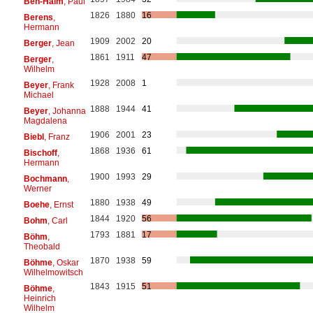
Ben-Haim
, Paul
1826
1880
16
Berens
,
Hermann
1909
2002
20
Berger
, Jean
1861
1911
47
Berger
,
Wilhelm
1928
2008
1
Beyer
, Frank
Michael
1888
1944
41
Beyer
, Johanna
Magdalena
1906
2001
23
Biebl
, Franz
1868
1936
61
Bischoff
,
Hermann
1900
1993
29
Bochmann
,
Werner
1880
1938
49
Boehe
, Ernst
1844
1920
56
Bohm
, Carl
1793
1881
17
Böhm
,
Theobald
1870
1938
59
Böhme
, Oskar
Wilhelmowitsch
1843
1915
51
Böhme
,
Heinrich
Wilhelm