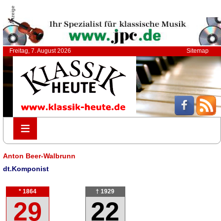
Anzeige
Freitag, 7. August 2026
Sitemap
≡
≡
Anton Beer-Walbrunn
dt.Komponist
* 1864
† 1929
29
22