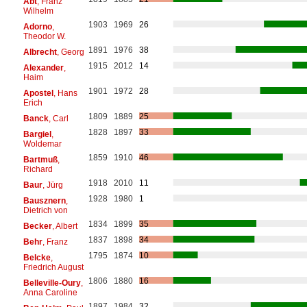
Abt
, Franz
Wilhelm
1903
1969
26
Adorno
,
Theodor W.
1891
1976
38
Albrecht
, Georg
1915
2012
14
Alexander
,
Haim
1901
1972
28
Apostel
, Hans
Erich
1809
1889
25
Banck
, Carl
1828
1897
33
Bargiel
,
Woldemar
1859
1910
46
Bartmuß
,
Richard
1918
2010
11
Baur
, Jürg
1928
1980
1
Bausznern
,
Dietrich von
1834
1899
35
Becker
, Albert
1837
1898
34
Behr
, Franz
1795
1874
10
Belcke
,
Friedrich August
1806
1880
16
Belleville-Oury
,
Anna Caroline
1897
1984
32