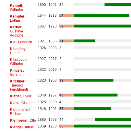
1895
1991
34
Kempff
,
Wilhelm
1844
1918
54
Kempter
,
Lothar
1857
1923
59
Kerker
,
Gustave
Adolphe
1821
1885
21
Kiel
, Friedrich
1926
2003
3
Kiessling
,
Heinz
1927
2017
2
Killmayer
,
Wilhelm
1922
2019
7
Kingsley
,
Gershon
1823
1903
39
Kirchner
,
Theodor
Fürchtegott
1848
1907
43
Kistler
, Cyrill
1925
2009
4
Klebe
, Giselher
1846
1901
37
Kleinmichel
,
Richard
1885
1973
44
Klemperer
, Otto
1859
1933
65
Klengel
, Julius