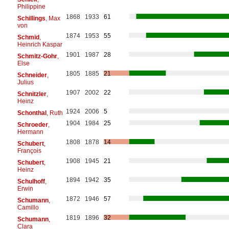
Philippine
1868
1933
61
Schillings
, Max
von
1874
1953
55
Schmid
,
Heinrich Kaspar
1901
1987
28
Schmitz-Gohr
,
Else
1805
1885
21
Schneider
,
Julius
1907
2002
22
Schnitzler
,
Heinz
1924
2006
5
Schonthal
, Ruth
1904
1984
25
Schroeder
,
Hermann
1808
1878
14
Schubert
,
François
1908
1945
21
Schubert
,
Heinz
1894
1942
35
Schulhoff
,
Erwin
1872
1946
57
Schumann
,
Camillo
1819
1896
32
Schumann
,
Clara