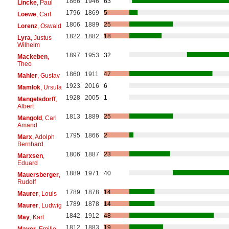
1866
1946
63
Lincke
, Paul
1796
1869
5
Loewe
, Carl
1806
1889
25
Lorenz
, Oswald
1822
1882
18
Lyra
, Justus
Wilhelm
1897
1953
32
Mackeben
,
Theo
1860
1911
47
Mahler
, Gustav
1923
2016
6
Mamlok
, Ursula
1928
2005
1
Mangelsdorff
,
Albert
1813
1889
25
Mangold
, Carl
Amand
1795
1866
2
Marx
, Adolph
Bernhard
1806
1887
23
Marxsen
,
Eduard
1889
1971
40
Mauersberger
,
Rudolf
1789
1878
14
Maurer
, Louis
1789
1878
14
Maurer
, Ludwig
1842
1912
48
May
, Karl
1812
1883
19
Mayer
, Emilie