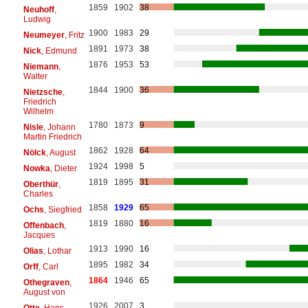
1859
1902
38
Neuhoff
,
Ludwig
1900
1983
29
Neumeyer
, Fritz
1891
1973
38
Nick
, Edmund
1876
1953
53
Niemann
,
Walter
1844
1900
36
Nietzsche
,
Friedrich
Wilhelm
1780
1873
9
Nisle
, Johann
Martin Friedrich
1862
1928
64
Nölck
, August
1924
1998
5
Nowka
, Dieter
1819
1895
31
Oberthür
,
Charles
1858
1929
65
Ochs
, Siegfried
1819
1880
16
Offenbach
,
Jacques
1913
1990
16
Olias
, Lothar
1895
1982
34
Orff
, Carl
1864
1946
65
Othegraven
,
August von
1926
2007
3
Otte
, Hans