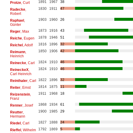
1891
1967
38
Protze
, Curt
1830
1911
47
Radecke
,
Robert
1903
1960
26
Raphael
,
Günter
1873
1916
43
Reger
, Max
1878
1946
51
Reiche
, Eugen
1816
1896
32
Reichel
, Adolf
1850
1906
42
Reimann
,
Heinrich
1824
1910
46
Reinecke
, Carl
1824
1910
46
ReineckeX
,
Carl Heinrich
1822
1896
32
Reinthaler
, Carl
1814
1875
11
Reiter
, Ernst
1911
1968
18
Reizenstein
,
Franz
1868
1934
61
Renner
, Josef
1900
1985
29
Reutter
,
Hermann
1827
1888
24
Riedel
, Carl
1792
1869
5
Rieffel
, Wilhelm