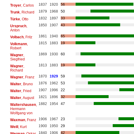
1837
1920
56
Troyer
, Carlos
1879
1968
50
Trunk
, Richard
1832
1897
33
Türke
, Otto
1850
1907
43
Urspruch
,
Anton
1861
1940
65
Volbach
, Fritz
1815
1883
19
Volkmann
,
Robert
1869
1930
60
Wagner
,
Siegfried
1813
1883
19
Wagner
,
Richard
1870
1929
59
Wagner
, Franz
1876
1962
53
Walter
, Bruno
1907
1996
22
Walter
, Fried
1821
1896
32
Walter
, August
1882
1954
47
Waltershausen
,
Hermann
Wolfgang von
1906
1967
23
Waxman
, Franz
1900
1950
29
Weill
, Kurt
1840
1906
42
Werman
, Oskar