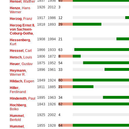
1857
1956
65
Hensel
, Walther
1926
2012
3
Henze
, Hans
Werner
1917
1986
12
Herzog
, Franz
1818
1893
29
Herzog Ernst II.
von Sachsen-
Coburg-Gotha
,
1908
1994
21
Hessenberg
,
Kurt
1866
1933
63
Hesssel
, Carl
1806
1872
8
Hetsch
, Louis
1875
1952
54
Heuer
, Gustav
1896
1961
33
Heymann
,
Werner R.
1849
1924
60
Hildach
, Eugen
1811
1885
21
Hiller
,
Ferdinand
1895
1963
34
Hindemith
, Paul
1843
1926
62
Hochberg
,
Bolko
1925
2002
4
Hummel
,
Bertold
1855
1928
64
Hummel
,