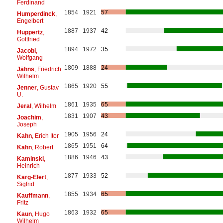
Ferdinand
1854
1921
57
Humperdinck
,
Engelbert
1887
1937
42
Huppertz
,
Gottfried
1894
1972
35
Jacobi
,
Wolfgang
1809
1888
24
Jähns
, Friedrich
Wilhelm
1865
1920
55
Jenner
, Gustav
U.
1861
1935
65
Jeral
, Wilhelm
1831
1907
43
Joachim
,
Joseph
1905
1956
24
Kahn
, Erich Itor
1865
1951
64
Kahn
, Robert
1886
1946
43
Kaminski
,
Heinrich
1877
1933
52
Karg-Elert
,
Sigfrid
1855
1934
65
Kauffmann
,
Fritz
1863
1932
65
Kaun
, Hugo
Wilhelm