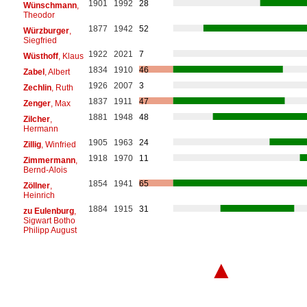
1901
1992
28
Wünschmann
,
Theodor
1877
1942
52
Würzburger
,
Siegfried
1922
2021
7
Wüsthoff
, Klaus
1834
1910
46
Zabel
, Albert
1926
2007
3
Zechlin
, Ruth
1837
1911
47
Zenger
, Max
1881
1948
48
Zilcher
,
Hermann
1905
1963
24
Zillig
, Winfried
1918
1970
11
Zimmermann
,
Bernd-Alois
1854
1941
65
Zöllner
,
Heinrich
1884
1915
31
zu Eulenburg
,
Sigwart Botho
Philipp August
▲