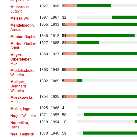
1827
1896
32
Meinardus
,
Ludwig
1897
1967
32
Meisel
, Will
1855
1933
65
Mendelssohn
,
Arnold
1846
1918
54
Menter
, Sophie
1827
1885
21
Merkel
, Gustav
Adolf
1850
1927
63
Meyer-
Olbersleben
,
Max
1863
1943
65
Middelschulte
,
Wilhelm
1802
1869
5
Molique
,
Bernhard
Wilhelm
1854
1925
61
Moszkowski
,
Moritz
1925
1966
4
Müller
, Inge
1871
1955
58
Nagel
, Wilhelm
1919
1994
10
Naumilkat
,
Hans
1870
1940
59
Neal
, Heinrich