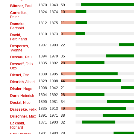
1870
1943
59
Büttner
, Paul
1824
1874
10
Cornelius
,
Peter
1812
1875
11
Damcke
,
Berthold
1810
1873
9
David
,
Ferdinand
1907
1993
22
Desportes
,
Yvonne
1894
1979
35
Dessau
, Paul
1835
1892
28
Dessoff
, Felix
Otto
1839
1905
41
Dienel
, Otto
1829
1908
44
Dietrich
, Albert
1908
1942
21
Distler
, Hugo
1804
1892
28
Dorn
, Heinrich
1895
1981
34
Dostal
, Nico
1835
1913
49
Draeseke
, Felix
1891
1971
38
Drischner
, Max
1871
1903
32
Eckhold
,
Richard
1901
1983
28