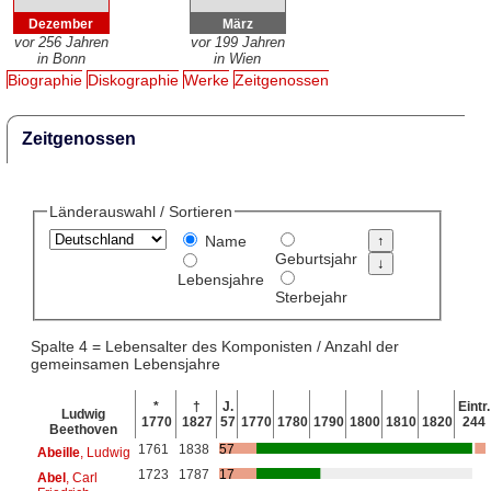
Dezember
März
vor 256 Jahren
vor 199 Jahren
in Bonn
in Wien
Biographie
Diskographie
Werke
Zeitgenossen
Zeitgenossen
Länderauswahl / Sortieren
Name
Geburtsjahr
Lebensjahre
Sterbejahr
Spalte 4 = Lebensalter des Komponisten / Anzahl der
gemeinsamen Lebensjahre
*
†
J.
Eintr.
Ludwig
1770
1827
57
1770
1780
1790
1800
1810
1820
244
Beethoven
1761
1838
57
Abeille
, Ludwig
1723
1787
17
Abel
, Carl