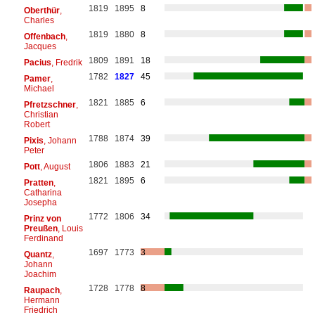
1819
1895
8
Oberthür
,
Charles
1819
1880
8
Offenbach
,
Jacques
1809
1891
18
Pacius
, Fredrik
1782
1827
45
Pamer
,
Michael
1821
1885
6
Pfretzschner
,
Christian
Robert
1788
1874
39
Pixis
, Johann
Peter
1806
1883
21
Pott
, August
1821
1895
6
Pratten
,
Catharina
Josepha
1772
1806
34
Prinz von
Preußen
, Louis
Ferdinand
1697
1773
3
Quantz
,
Johann
Joachim
1728
1778
8
Raupach
,
Hermann
Friedrich