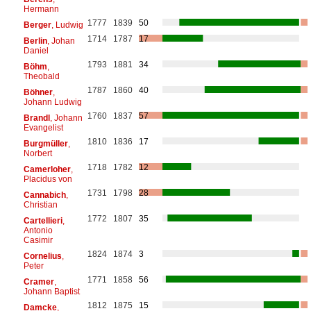
Hermann
1777
1839
50
Berger
, Ludwig
1714
1787
17
Berlin
, Johan
Daniel
1793
1881
34
Böhm
,
Theobald
1787
1860
40
Böhner
,
Johann Ludwig
1760
1837
57
Brandl
, Johann
Evangelist
1810
1836
17
Burgmüller
,
Norbert
1718
1782
12
Camerloher
,
Placidus von
1731
1798
28
Cannabich
,
Christian
1772
1807
35
Cartellieri
,
Antonio
Casimir
1824
1874
3
Cornelius
,
Peter
1771
1858
56
Cramer
,
Johann Baptist
1812
1875
15
Damcke
,