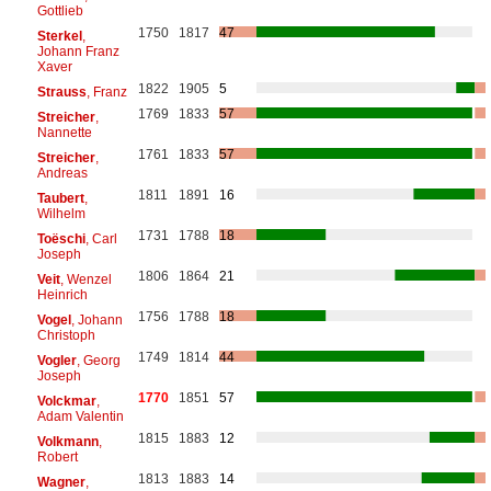
Gottlieb
1750
1817
47
Sterkel
,
Johann Franz
Xaver
1822
1905
5
Strauss
, Franz
1769
1833
57
Streicher
,
Nannette
1761
1833
57
Streicher
,
Andreas
1811
1891
16
Taubert
,
Wilhelm
1731
1788
18
Toëschi
, Carl
Joseph
1806
1864
21
Veit
, Wenzel
Heinrich
1756
1788
18
Vogel
, Johann
Christoph
1749
1814
44
Vogler
, Georg
Joseph
1770
1851
57
Volckmar
,
Adam Valentin
1815
1883
12
Volkmann
,
Robert
1813
1883
14
Wagner
,