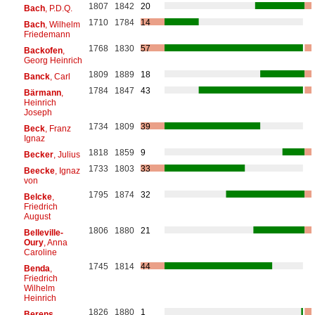
1807
1842
20
Bach
, P.D.Q.
1710
1784
14
Bach
, Wilhelm
Friedemann
1768
1830
57
Backofen
,
Georg Heinrich
1809
1889
18
Banck
, Carl
1784
1847
43
Bärmann
,
Heinrich
Joseph
1734
1809
39
Beck
, Franz
Ignaz
1818
1859
9
Becker
, Julius
1733
1803
33
Beecke
, Ignaz
von
1795
1874
32
Belcke
,
Friedrich
August
1806
1880
21
Belleville-
Oury
, Anna
Caroline
1745
1814
44
Benda
,
Friedrich
Wilhelm
Heinrich
1826
1880
1
Berens
,