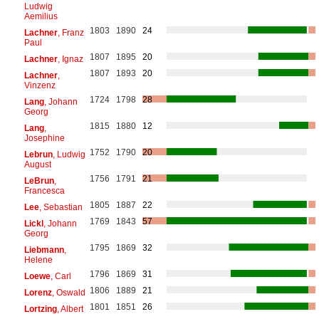
Ludwig
Aemilius
1803
1890
24
Lachner
, Franz
Paul
1807
1895
20
Lachner
, Ignaz
1807
1893
20
Lachner
,
Vinzenz
1724
1798
28
Lang
, Johann
Georg
1815
1880
12
Lang
,
Josephine
1752
1790
20
Lebrun
, Ludwig
August
1756
1791
21
LeBrun
,
Francesca
1805
1887
22
Lee
, Sebastian
1769
1843
57
Lickl
, Johann
Georg
1795
1869
32
Liebmann
,
Helene
1796
1869
31
Loewe
, Carl
1806
1889
21
Lorenz
, Oswald
1801
1851
26
Lortzing
, Albert