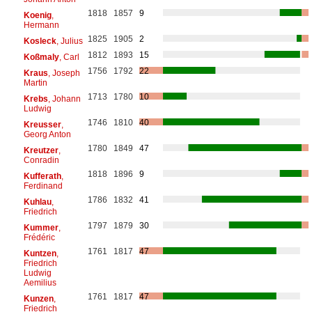
1818
1857
9
Koenig
,
Hermann
1825
1905
2
Kosleck
, Julius
1812
1893
15
Koßmaly
, Carl
1756
1792
22
Kraus
, Joseph
Martin
1713
1780
10
Krebs
, Johann
Ludwig
1746
1810
40
Kreusser
,
Georg Anton
1780
1849
47
Kreutzer
,
Conradin
1818
1896
9
Kufferath
,
Ferdinand
1786
1832
41
Kuhlau
,
Friedrich
1797
1879
30
Kummer
,
Frédéric
1761
1817
47
Kuntzen
,
Friedrich
Ludwig
Aemilius
1761
1817
47
Kunzen
,
Friedrich