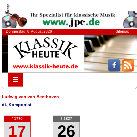
Anzeige
Donnerstag, 6. August 2026
Sitemap
≡
≡
Ludwig van van Beethoven
dt. Komponist
* 1770
† 1827
17
26