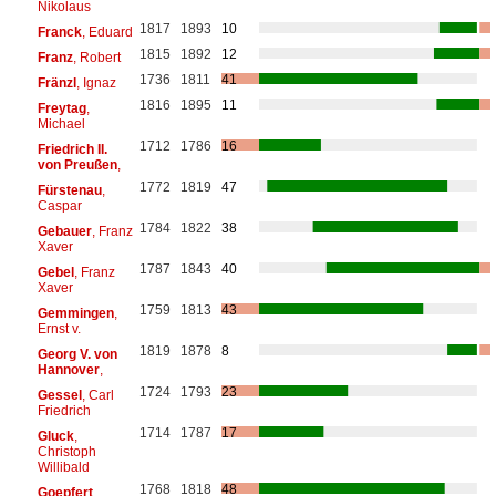
Nikolaus
1817
1893
10
Franck
, Eduard
1815
1892
12
Franz
, Robert
1736
1811
41
Fränzl
, Ignaz
1816
1895
11
Freytag
,
Michael
1712
1786
16
Friedrich II.
von Preußen
,
1772
1819
47
Fürstenau
,
Caspar
1784
1822
38
Gebauer
, Franz
Xaver
1787
1843
40
Gebel
, Franz
Xaver
1759
1813
43
Gemmingen
,
Ernst v.
1819
1878
8
Georg V. von
Hannover
,
1724
1793
23
Gessel
, Carl
Friedrich
1714
1787
17
Gluck
,
Christoph
Willibald
1768
1818
48
Goepfert
,