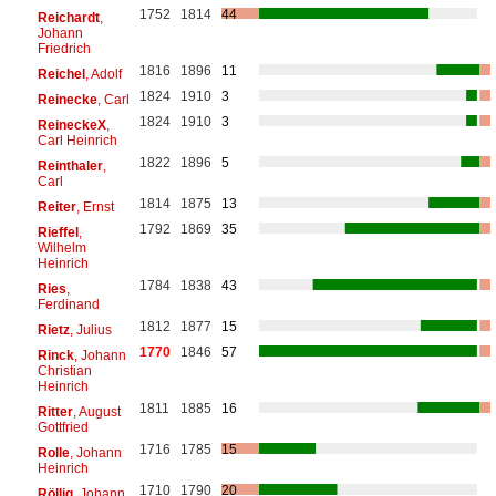
1752
1814
44
Reichardt
,
Johann
Friedrich
1816
1896
11
Reichel
, Adolf
1824
1910
3
Reinecke
, Carl
1824
1910
3
ReineckeX
,
Carl Heinrich
1822
1896
5
Reinthaler
,
Carl
1814
1875
13
Reiter
, Ernst
1792
1869
35
Rieffel
,
Wilhelm
Heinrich
1784
1838
43
Ries
,
Ferdinand
1812
1877
15
Rietz
, Julius
1770
1846
57
Rinck
, Johann
Christian
Heinrich
1811
1885
16
Ritter
, August
Gottfried
1716
1785
15
Rolle
, Johann
Heinrich
1710
1790
20
Röllig
, Johann