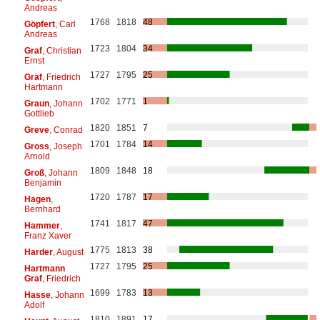
Andreas
1768
1818
48
Göpfert
, Carl
Andreas
1723
1804
34
Graf
, Christian
Ernst
1727
1795
25
Graf
, Friedrich
Hartmann
1702
1771
1
Graun
, Johann
Gottlieb
1820
1851
7
Greve
, Conrad
1701
1784
14
Gross
, Joseph
Arnold
1809
1848
18
Groß
, Johann
Benjamin
1720
1787
17
Hagen
,
Bernhard
1741
1817
47
Hammer
,
Franz Xaver
1775
1813
38
Harder
, August
1727
1795
25
Hartmann
Graf
, Friedrich
1699
1783
13
Hasse
, Johann
Adolf
1810
1891
17