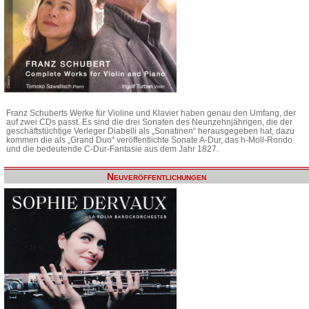
Franz Schuberts Werke für Violine und Klavier haben genau den Umfang, der
auf zwei CDs passt. Es sind die drei Sonaten des Neunzehnjährigen, die der
geschäftstüchtige Verleger Diabelli als „Sonatinen“ herausgegeben hat, dazu
kommen die als „Grand Duo“ veröffentlichte Sonate A-Dur, das h-Moll-Rondo
und die bedeutende C-Dur-Fantasie aus dem Jahr 1827.
Neuveröffentlichungen