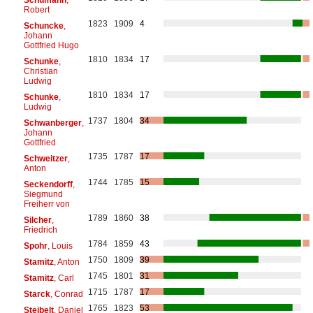
Robert
1823
1909
4
Schuncke
,
Johann
Gottfried Hugo
1810
1834
17
Schunke
,
Christian
Ludwig
1810
1834
17
Schunke
,
Ludwig
1737
1804
34
Schwanberger
,
Johann
Gottfried
1735
1787
17
Schweitzer
,
Anton
1744
1785
15
Seckendorff
,
Siegmund
Freiherr von
1789
1860
38
Silcher
,
Friedrich
1784
1859
43
Spohr
, Louis
1750
1809
39
Stamitz
, Anton
1745
1801
31
Stamitz
, Carl
1715
1787
17
Starck
, Conrad
1765
1823
53
Steibelt
, Daniel