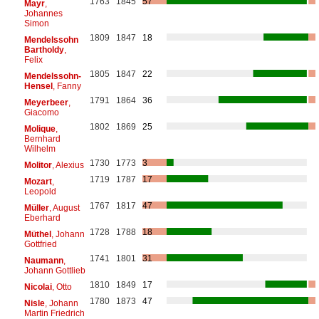
1763
1845
57
Mayr
,
Johannes
Simon
1809
1847
18
Mendelssohn
Bartholdy
,
Felix
1805
1847
22
Mendelssohn-
Hensel
, Fanny
1791
1864
36
Meyerbeer
,
Giacomo
1802
1869
25
Molique
,
Bernhard
Wilhelm
1730
1773
3
Molitor
, Alexius
1719
1787
17
Mozart
,
Leopold
1767
1817
47
Müller
, August
Eberhard
1728
1788
18
Müthel
, Johann
Gottfried
1741
1801
31
Naumann
,
Johann Gottlieb
1810
1849
17
Nicolai
, Otto
1780
1873
47
Nisle
, Johann
Martin Friedrich