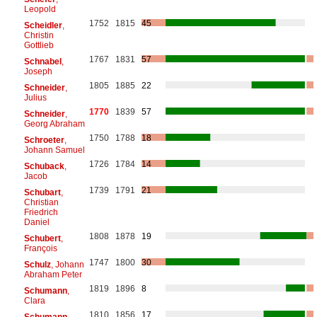
Leopold
1752
1815
45
Scheidler
,
Christin
Gottlieb
1767
1831
57
Schnabel
,
Joseph
1805
1885
22
Schneider
,
Julius
1770
1839
57
Schneider
,
Georg Abraham
1750
1788
18
Schroeter
,
Johann Samuel
1726
1784
14
Schuback
,
Jacob
1739
1791
21
Schubart
,
Christian
Friedrich
Daniel
1808
1878
19
Schubert
,
François
1747
1800
30
Schulz
, Johann
Abraham Peter
1819
1896
8
Schumann
,
Clara
1810
1856
17
Schumann
,