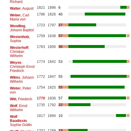
Richard
1821
1896
6
Walter
, August
1786
1826
40
Weber
, Carl
Maria von
1723
1797
27
Wendling
,
Johann Baptist
1759
1838
57
Westenholz
,
Sophie
1763
1806
36
Westerhoff
,
Christian
Wilhelm
1774
1842
53
Weyse
,
Christoph Ernst
Friedrich
1772
1847
55
Wilms
, Johann
Wilhelm
1754
1825
55
Winter
, Peter
von
1770
1836
57
Witt
, Friedrich
1735
1792
22
Wolf
, Ernst
Wilhelm
1817
1894
10
Wolf
Baudissin
,
Sophie Gräfin
1707
1789
19