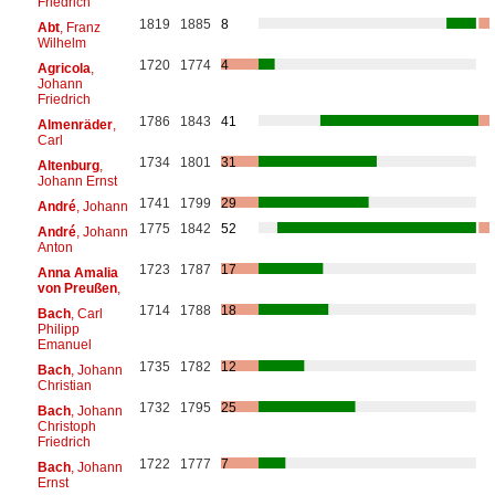
Friedrich
1819
1885
8
Abt
, Franz
Wilhelm
1720
1774
4
Agricola
,
Johann
Friedrich
1786
1843
41
Almenräder
,
Carl
1734
1801
31
Altenburg
,
Johann Ernst
1741
1799
29
André
, Johann
1775
1842
52
André
, Johann
Anton
1723
1787
17
Anna Amalia
von Preußen
,
1714
1788
18
Bach
, Carl
Philipp
Emanuel
1735
1782
12
Bach
, Johann
Christian
1732
1795
25
Bach
, Johann
Christoph
Friedrich
1722
1777
7
Bach
, Johann
Ernst