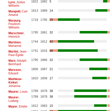
1822
1882
5
Lyra
, Justus
Wilhelm
1813
1889
14
Mangold
, Carl
Amand
1718
1795
25
Marpurg
,
Friedrich
Wilhelm
1795
1861
32
Marschner
,
Heinrich
1744
1812
42
Martines
,
Marianne
1741
1816
46
Martini
, Jean-
Paul-Égide
1795
1866
32
Marx
, Adolph
Bernhard
1806
1887
21
Marxsen
,
Eduard
1810
1858
17
Mathieux-
Kinkel
,
Johanna
1789
1878
38
Maurer
, Louis
1789
1878
38
Maurer
,
Ludwig
1812
1883
15
Mayer
, Emilie