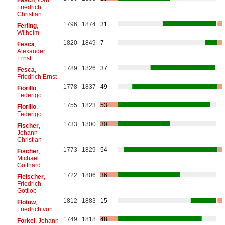
Friedrich
Christian
1796
1874
31
Ferling
,
Wilhelm
1820
1849
7
Fesca
,
Alexander
Ernst
1789
1826
37
Fesca
,
Friedrich Ernst
1778
1837
49
Fiorillo
,
Federigo
1755
1823
53
Fiorillo
,
Federigo
1733
1800
30
Fischer
,
Johann
Christian
1773
1829
54
Fischer
,
Michael
Gotthard
1722
1806
36
Fleischer
,
Friedrich
Gottlob
1812
1883
15
Flotow
,
Friedrich von
1749
1818
48
Forkel
, Johann