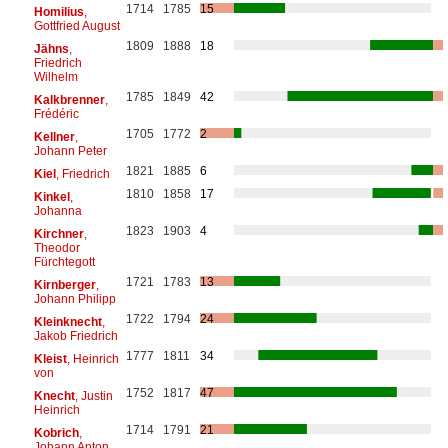
1714
1785
15
Homilius
,
Gottfried August
1809
1888
18
Jähns
,
Friedrich
Wilhelm
1785
1849
42
Kalkbrenner
,
Frédéric
1705
1772
2
Kellner
,
Johann Peter
1821
1885
6
Kiel
, Friedrich
1810
1858
17
Kinkel
,
Johanna
1823
1903
4
Kirchner
,
Theodor
Fürchtegott
1721
1783
13
Kirnberger
,
Johann Philipp
1722
1794
24
Kleinknecht
,
Jakob Friedrich
1777
1811
34
Kleist
, Heinrich
von
1752
1817
47
Knecht
, Justin
Heinrich
1714
1791
21
Kobrich
,
Johann Anton