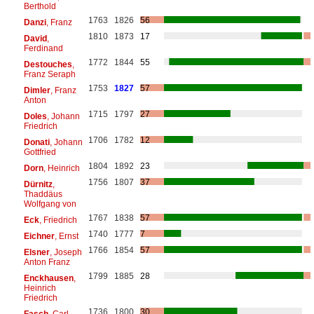
Berthold
1763
1826
56
Danzi
, Franz
1810
1873
17
David
,
Ferdinand
1772
1844
55
Destouches
,
Franz Seraph
1753
1827
57
Dimler
, Franz
Anton
1715
1797
27
Doles
, Johann
Friedrich
1706
1782
12
Donati
, Johann
Gottfried
1804
1892
23
Dorn
, Heinrich
1756
1807
37
Dürnitz
,
Thaddäus
Wolfgang von
1767
1838
57
Eck
, Friedrich
1740
1777
7
Eichner
, Ernst
1766
1854
57
Elsner
, Joseph
Anton Franz
1799
1885
28
Enckhausen
,
Heinrich
Friedrich
1736
1800
30
Fasch
, Carl