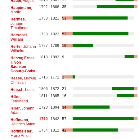
Haupt
, August
1792
1868
35
Hauptmann
,
Moritz
1738
1821
51
Hermes
,
Johann
Timotheus
1738
1822
52
Herschel
,
William
1727
1789
19
Hertel
, Johann
Wilhelm
1818
1893
9
Herzog Ernst
II. von
Sachsen-
Coburg-Gotha
,
1716
1772
2
Hesse
, Ludwig
Christian
1806
1872
21
Hetsch
, Louis
1811
1885
16
Hiller
,
Ferdinand
1728
1804
34
Hiller
, Johann
Adam
1770
1842
57
Hoffmann
,
Heinrich Anton
1754
1812
42
Hoffmeister
,
Franz Anton