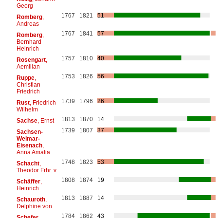
Georg
1767
1821
51
Romberg
,
Andreas
1767
1841
57
Romberg
,
Bernhard
Heinrich
1757
1810
40
Rosengart
,
Aemilian
1753
1826
56
Ruppe
,
Christian
Friedrich
1739
1796
26
Rust
, Friedrich
Wilhelm
1813
1870
14
Sachse
, Ernst
1739
1807
37
Sachsen-
Weimar-
Eisenach
,
Anna Amalia
1748
1823
53
Schacht
,
Theodor Frhr. v.
1808
1874
19
Schäffer
,
Heinrich
1813
1887
14
Schauroth
,
Delphine von
1784
1862
43
Schefer
,