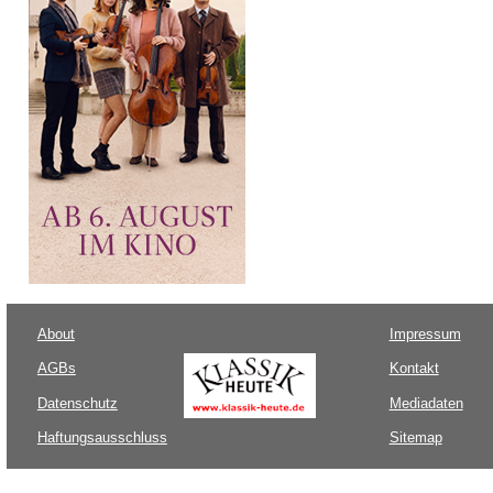
About
Impressum
AGBs
Kontakt
Datenschutz
Mediadaten
Haftungsausschluss
Sitemap