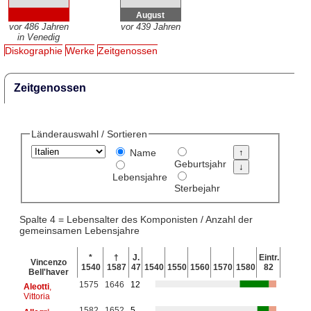
August
vor 486 Jahren
vor 439 Jahren
in Venedig
Diskographie
Werke
Zeitgenossen
Zeitgenossen
Länderauswahl / Sortieren
Name
Geburtsjahr
Lebensjahre
Sterbejahr
Spalte 4 = Lebensalter des Komponisten / Anzahl der
gemeinsamen Lebensjahre
*
†
J.
Eintr.
Vincenzo
1540
1587
47
1540
1550
1560
1570
1580
82
Bell'haver
1575
1646
12
Aleotti
,
Vittoria
1582
1652
5