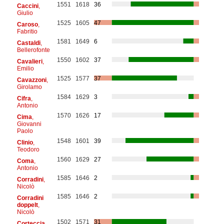
1551
1618
36
Caccini
,
Giulio
1525
1605
47
Caroso
,
Fabritio
1581
1649
6
Castaldi
,
Bellerofonte
1550
1602
37
Cavalieri
,
Emilio
1525
1577
37
Cavazzoni
,
Girolamo
1584
1629
3
Cifra
,
Antonio
1570
1626
17
Cima
,
Giovanni
Paolo
1548
1601
39
Clinio
,
Teodoro
1560
1629
27
Coma
,
Antonio
1585
1646
2
Corradini
,
Nicolò
1585
1646
2
Corradini
doppelt
,
Nicolò
1502
1571
31
Corteccia
,