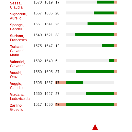
1570
1619
17
Sessa
,
Claudia
1567
1635
20
Signoretti
,
Aurelio
1561
1641
26
Sponga
,
Gabriel
1549
1621
38
Suriano
,
Francesco
1575
1647
12
Trabaci
,
Giovanni
Maria
1582
1649
5
Valentini
,
Giovanni
1550
1605
37
Vecchi
,
Orazio
1505
1557
17
Veggio
,
Claudio
1560
1627
27
Viadana
,
Lodovico da
1517
1590
47
Zarlino
,
Gioseffo
▲