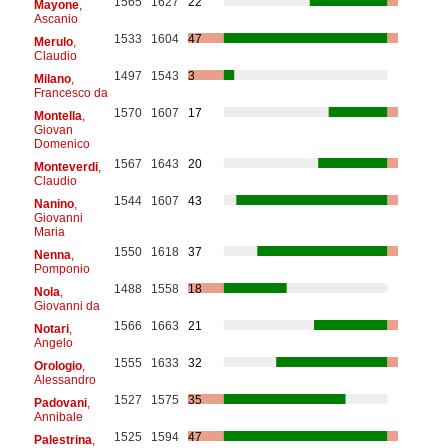
1565
1627
22
Mayone
,
Ascanio
1533
1604
47
Merulo
,
Claudio
1497
1543
3
Milano
,
Francesco da
1570
1607
17
Montella
,
Giovan
Domenico
1567
1643
20
Monteverdi
,
Claudio
1544
1607
43
Nanino
,
Giovanni
Maria
1550
1618
37
Nenna
,
Pomponio
1488
1558
18
Nola
,
Giovanni da
1566
1663
21
Notari
,
Angelo
1555
1633
32
Orologio
,
Alessandro
1527
1575
35
Padovani
,
Annibale
1525
1594
47
Palestrina
,