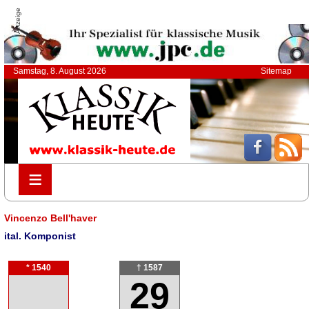
Anzeige
Samstag, 8. August 2026
Sitemap
≡
≡
Vincenzo Bell'haver
ital. Komponist
* 1540
† 1587
29