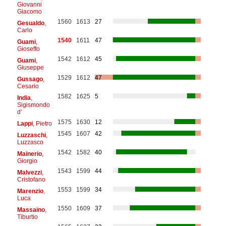
Giovanni
Giacomo
1560
1613
27
Gesualdo
,
Carlo
1540
1611
47
Guami
,
Gioseffo
1542
1612
45
Guami
,
Giuseppe
1529
1612
47
Gussago
,
Cesario
1582
1625
5
India
,
Sigismondo
d'
1575
1630
12
Lappi
, Pietro
1545
1607
42
Luzzaschi
,
Luzzasco
1542
1582
40
Mainerio
,
Giorgio
1543
1599
44
Malvezzi
,
Cristofano
1553
1599
34
Marenzio
,
Luca
1550
1609
37
Massaino
,
Tiburtio