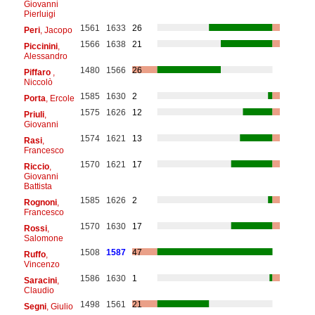
Giovanni
Pierluigi
1561
1633
26
Peri
, Jacopo
1566
1638
21
Piccinini
,
Alessandro
1480
1566
26
Piffaro
,
Niccolò
1585
1630
2
Porta
, Ercole
1575
1626
12
Priuli
,
Giovanni
1574
1621
13
Rasi
,
Francesco
1570
1621
17
Riccio
,
Giovanni
Battista
1585
1626
2
Rognoni
,
Francesco
1570
1630
17
Rossi
,
Salomone
1508
1587
47
Ruffo
,
Vincenzo
1586
1630
1
Saracini
,
Claudio
1498
1561
21
Segni
, Giulio