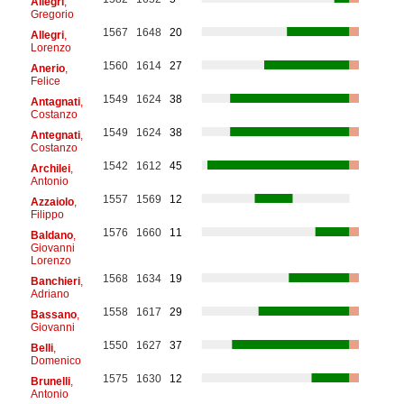
Allegri
,
Gregorio
1567
1648
20
Allegri
,
Lorenzo
1560
1614
27
Anerio
,
Felice
1549
1624
38
Antagnati
,
Costanzo
1549
1624
38
Antegnati
,
Costanzo
1542
1612
45
Archilei
,
Antonio
1557
1569
12
Azzaiolo
,
Filippo
1576
1660
11
Baldano
,
Giovanni
Lorenzo
1568
1634
19
Banchieri
,
Adriano
1558
1617
29
Bassano
,
Giovanni
1550
1627
37
Belli
,
Domenico
1575
1630
12
Brunelli
,
Antonio