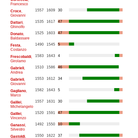
Francesco
1557
1609
30
Croce
,
Giovanni
1535
1617
47
Dattari
,
Ghinolfo
1525
1603
47
Donato
,
Baldassare
1490
1545
5
Festa
,
Costanzo
1583
1643
4
Frescobaldi
,
Girolamo
1510
1586
46
Gabrieli
,
Andrea
1553
1612
34
Gabrieli
,
Giovanni
1582
1643
5
Gagliano
,
Marco
1557
1631
30
Galilei
,
Michelangelo
1520
1591
47
Galilei
,
Vincenzo
1492
1550
10
Ganassi
,
Silvestro
1550
1622
37
Gastoldi
,