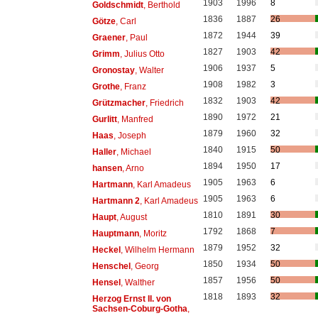
1903
1996
8
Goldschmidt
, Berthold
1836
1887
26
Götze
, Carl
1872
1944
39
Graener
, Paul
1827
1903
42
Grimm
, Julius Otto
1906
1937
5
Gronostay
, Walter
1908
1982
3
Grothe
, Franz
1832
1903
42
Grützmacher
, Friedrich
1890
1972
21
Gurlitt
, Manfred
1879
1960
32
Haas
, Joseph
1840
1915
50
Haller
, Michael
1894
1950
17
hansen
, Arno
1905
1963
6
Hartmann
, Karl Amadeus
1905
1963
6
Hartmann 2
, Karl Amadeus
1810
1891
30
Haupt
, August
1792
1868
7
Hauptmann
, Moritz
1879
1952
32
Heckel
, Wilhelm Hermann
1850
1934
50
Henschel
, Georg
1857
1956
50
Hensel
, Walther
1818
1893
32
Herzog Ernst II. von
Sachsen-Coburg-Gotha
,