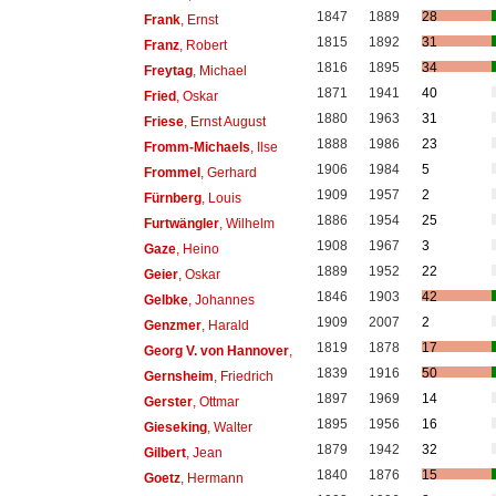
1847
1889
28
Frank
, Ernst
1815
1892
31
Franz
, Robert
1816
1895
34
Freytag
, Michael
1871
1941
40
Fried
, Oskar
1880
1963
31
Friese
, Ernst August
1888
1986
23
Fromm-Michaels
, Ilse
1906
1984
5
Frommel
, Gerhard
1909
1957
2
Fürnberg
, Louis
1886
1954
25
Furtwängler
, Wilhelm
1908
1967
3
Gaze
, Heino
1889
1952
22
Geier
, Oskar
1846
1903
42
Gelbke
, Johannes
1909
2007
2
Genzmer
, Harald
1819
1878
17
Georg V. von Hannover
,
1839
1916
50
Gernsheim
, Friedrich
1897
1969
14
Gerster
, Ottmar
1895
1956
16
Gieseking
, Walter
1879
1942
32
Gilbert
, Jean
1840
1876
15
Goetz
, Hermann