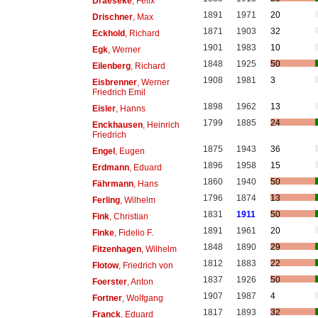
Draeseke
, Felix
1891
1971
20
Drischner
, Max
1871
1903
32
Eckhold
, Richard
1901
1983
10
Egk
, Werner
1848
1925
50
Eilenberg
, Richard
1908
1981
3
Eisbrenner
, Werner
Friedrich Emil
1898
1962
13
Eisler
, Hanns
1799
1885
24
Enckhausen
, Heinrich
Friedrich
1875
1943
36
Engel
, Eugen
1896
1958
15
Erdmann
, Eduard
1860
1940
50
Fährmann
, Hans
1796
1874
13
Ferling
, Wilhelm
1831
1911
50
Fink
, Christian
1891
1961
20
Finke
, Fidelio F.
1848
1890
29
Fitzenhagen
, Wilhelm
1812
1883
22
Flotow
, Friedrich von
1837
1926
50
Foerster
, Anton
1907
1987
4
Fortner
, Wolfgang
1817
1893
32
Franck
, Eduard