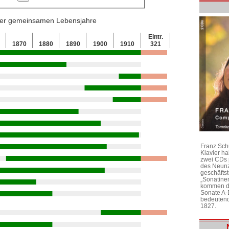
 der gemeinsamen Lebensjahre
Eintr.
0
1870
1880
1890
1900
1910
321
Franz Sch
Klavier h
zwei CDs 
des Neunz
geschäftst
„Sonatine
kommen di
Sonate A-
bedeutend
1827.