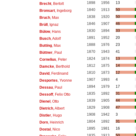
1898
1956
13
Brecht
, Bertolt
1840
1913
50
Bronsart
, Ingeborg
1838
1920
50
Bruch
, Max
1846
1907
46
Brüll
, Ignaz
1830
1894
33
Bülow
, Hans
1891
1952
20
Busch
, Adolf
1888
1976
23
Butting
, Max
1870
1943
41
Büttner
, Paul
1824
1874
13
Cornelius
, Peter
1812
1875
14
Damcke
, Berthold
1810
1873
12
David
, Ferdinand
1907
1993
4
Desportes
, Yvonne
1894
1979
17
Dessau
, Paul
1835
1892
31
Dessoff
, Felix Otto
1839
1905
44
Dienel
, Otto
1829
1908
47
Dietrich
, Albert
1908
1942
3
Distler
, Hugo
1804
1892
31
Dorn
, Heinrich
1895
1981
16
Dostal
, Nico
1835
1913
50