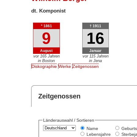
dt. Komponist
* 1861
† 1911
9
16
August
Januar
vor 165 Jahren
vor 115 Jahren
in Boston
in Jena
Diskographie
Werke
Zeitgenossen
Zeitgenossen
Länderauswahl / Sortieren
Name
Geburts
Lebensjahre
Sterbej