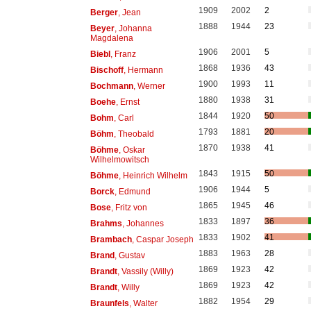
1909
2002
2
Berger
, Jean
1888
1944
23
Beyer
, Johanna
Magdalena
1906
2001
5
Biebl
, Franz
1868
1936
43
Bischoff
, Hermann
1900
1993
11
Bochmann
, Werner
1880
1938
31
Boehe
, Ernst
1844
1920
50
Bohm
, Carl
1793
1881
20
Böhm
, Theobald
1870
1938
41
Böhme
, Oskar
Wilhelmowitsch
1843
1915
50
Böhme
, Heinrich Wilhelm
1906
1944
5
Borck
, Edmund
1865
1945
46
Bose
, Fritz von
1833
1897
36
Brahms
, Johannes
1833
1902
41
Brambach
, Caspar Joseph
1883
1963
28
Brand
, Gustav
1869
1923
42
Brandt
, Vassily (Willy)
1869
1923
42
Brandt
, Willy
1882
1954
29
Braunfels
, Walter