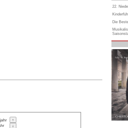
22. Niede
Kinderfüh
Die Best
Musikali
Saisonsta
jahr
ahr