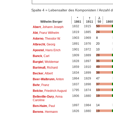
Spalte 4 = Lebensalter des Komponisten / Anzahl
*
†
J.
Wilhelm Berger
1861
1911
50
186
1832
1915
50
Abert
, Johann Joseph
1819
1885
24
Abt
, Franz Wilhelm
1903
1969
8
Adorno
, Theodor W.
1891
1976
20
Albrecht
, Georg
1901
1972
10
Apostel
, Hans Erich
1809
1889
28
Banck
, Carl
1828
1897
36
Bargiel
, Woldemar
1859
1910
49
Bartmuß
, Richard
1834
1899
38
Becker
, Albert
1864
1929
47
Beer-Walbrunn
, Anton
1837
1898
37
Behr
, Franz
1795
1874
13
Belcke
, Friedrich August
1806
1880
19
Belleville-Oury
, Anna
Caroline
1897
1984
14
Ben-Haim
, Paul
1826
1880
19
Berens
, Hermann