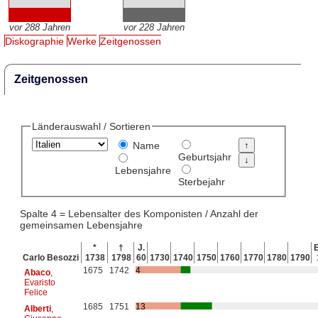
vor 288 Jahren
vor 228 Jahren
Diskographie
Werke
Zeitgenossen
Zeitgenossen
Länderauswahl / Sortieren
Name
Geburtsjahr
Lebensjahre
Sterbejahr
Spalte 4 = Lebensalter des Komponisten / Anzahl der
gemeinsamen Lebensjahre
*
†
J.
E
Carlo Besozzi
1738
1798
60
1730
1740
1750
1760
1770
1780
1790
1675
1742
4
Abaco
,
Evaristo
Felice
1685
1751
13
Alberti
,