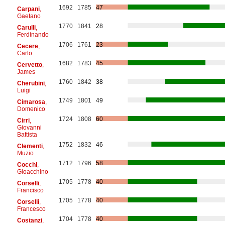
1692
1785
47
Carpani
,
Gaetano
1770
1841
28
Carulli
,
Ferdinando
1706
1761
23
Cecere
,
Carlo
1682
1783
45
Cervetto
,
James
1760
1842
38
Cherubini
,
Luigi
1749
1801
49
Cimarosa
,
Domenico
1724
1808
60
Cirri
,
Giovanni
Battista
1752
1832
46
Clementi
,
Muzio
1712
1796
58
Cocchi
,
Gioacchino
1705
1778
40
Corselli
,
Francisco
1705
1778
40
Corselli
,
Francesco
1704
1778
40
Costanzi
,