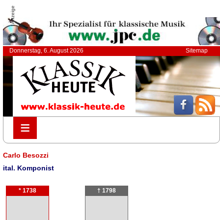
Anzeige
Donnerstag, 6. August 2026
Sitemap
≡
≡
Carlo Besozzi
ital. Komponist
* 1738
† 1798