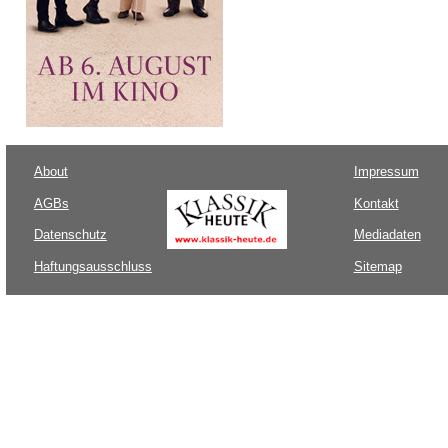
About
Impressum
AGBs
Kontakt
Datenschutz
Mediadaten
Haftungsausschluss
Sitemap