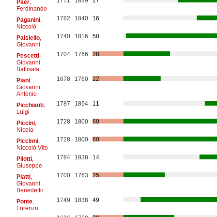
1771
1839
27
Paër
,
Ferdinando
1782
1840
16
Paganini
,
Niccolò
1740
1816
58
Paisiello
,
Giovanni
1704
1766
28
Pescetti
,
Giovanni
Battisata
1678
1760
22
Piani
,
Giovanni
Antonio
1787
1864
11
Picchianti
,
Luigi
1728
1800
60
Piccini
,
Nicola
1728
1800
60
Piccinni
,
Niccolò Vito
1784
1838
14
Pilotti
,
Giuseppe
1700
1763
25
Platti
,
Giovanni
Benedetto
1749
1838
49
Ponte
,
Lorenzo