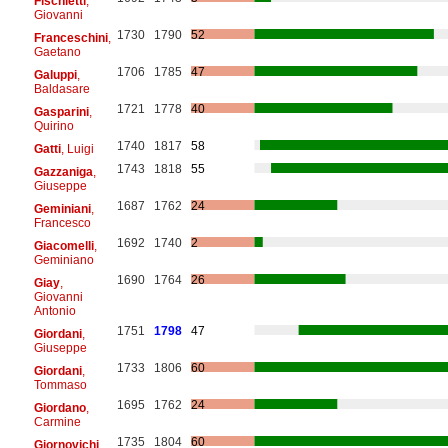
Fischietti
,
Giovanni
1730
1790
52
Franceschini
,
Gaetano
1706
1785
47
Galuppi
,
Baldasare
1721
1778
40
Gasparini
,
Quirino
1740
1817
58
Gatti
, Luigi
1743
1818
55
Gazzaniga
,
Giuseppe
1687
1762
24
Geminiani
,
Francesco
1692
1740
2
Giacomelli
,
Geminiano
1690
1764
26
Giay
,
Giovanni
Antonio
1751
1798
47
Giordani
,
Giuseppe
1733
1806
60
Giordani
,
Tommaso
1695
1762
24
Giordano
,
Carmine
1735
1804
60
Giornovichi
,