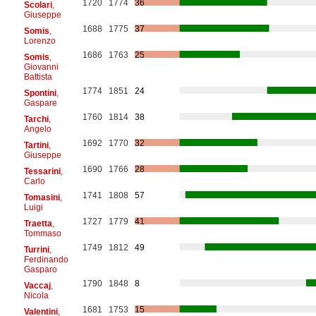
1720
1774
36
Scolari
,
Giuseppe
1688
1775
37
Somis
,
Lorenzo
1686
1763
25
Somis
,
Giovanni
Battista
1774
1851
24
Spontini
,
Gaspare
1760
1814
38
Tarchi
,
Angelo
1692
1770
32
Tartini
,
Giuseppe
1690
1766
28
Tessarini
,
Carlo
1741
1808
57
Tomasini
,
Luigi
1727
1779
41
Traetta
,
Tommaso
1749
1812
49
Turrini
,
Ferdinando
Gasparo
1790
1848
8
Vaccaj
,
Nicola
1681
1753
15
Valentini
,