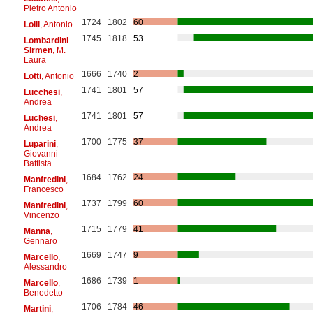
Pietro Antonio
1724
1802
60
Lolli
, Antonio
1745
1818
53
Lombardini
Sirmen
, M.
Laura
1666
1740
2
Lotti
, Antonio
1741
1801
57
Lucchesi
,
Andrea
1741
1801
57
Luchesi
,
Andrea
1700
1775
37
Luparini
,
Giovanni
Battista
1684
1762
24
Manfredini
,
Francesco
1737
1799
60
Manfredini
,
Vincenzo
1715
1779
41
Manna
,
Gennaro
1669
1747
9
Marcello
,
Alessandro
1686
1739
1
Marcello
,
Benedetto
1706
1784
46
Martini
,