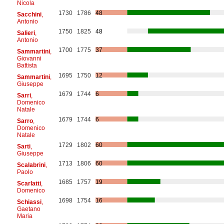
Nicola
1730
1786
48
Sacchini
,
Antonio
1750
1825
48
Salieri
,
Antonio
1700
1775
37
Sammartini
,
Giovanni
Battista
1695
1750
12
Sammartini
,
Giuseppe
1679
1744
6
Sarri
,
Domenico
Natale
1679
1744
6
Sarro
,
Domenico
Natale
1729
1802
60
Sarti
,
Giuseppe
1713
1806
60
Scalabrini
,
Paolo
1685
1757
19
Scarlatti
,
Domenico
1698
1754
16
Schiassi
,
Gaetano
Maria