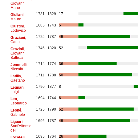
Giovanni
Mane
1781
1829
17
Giuliani
,
Mauro
1685
1743
5
Giustini
,
Lodovico
1725
1787
49
Graziani
,
Carlo
1746
1820
52
Grazioli
,
Giovanni
Battista
1714
1774
36
Jommelli
,
Niccolò
1711
1788
50
Latilla
,
Gaetano
1790
1877
8
Legnani
,
Luigi
1694
1744
6
Leo
,
Leonardo
1725
1790
52
Leoné
,
Gabriele
1696
1787
49
Liguori
,
Sant'Alfonso
dei
1695
1764
26
Locatelli
,