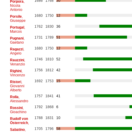
1686
1768
30
Porpora
,
Nicola
Antonio
1680
1750
12
Porsile
,
Giuseppe
1762
1830
36
Portugal
,
Marcos
1731
1789
51
Pugnani
,
Gaetano
1680
1750
12
Ragazzi
,
Angelo
1746
1810
52
Rauzzini
,
Venanzio
1756
1812
42
Righini
,
Vincenzo
1692
1753
15
Ristori
,
Giovanni
Alberto
1757
1841
41
Rolla
,
Alessandro
1792
1868
6
Rossini
,
Gioachino
1788
1831
10
Rudolf von
Österreich
,
1705
1796
58
Sabatino
,