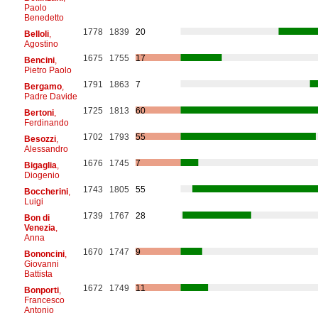
Paolo
Benedetto
1778
1839
20
Belloli
,
Agostino
1675
1755
17
Bencini
,
Pietro Paolo
1791
1863
7
Bergamo
,
Padre Davide
1725
1813
60
Bertoni
,
Ferdinando
1702
1793
55
Besozzi
,
Alessandro
1676
1745
7
Bigaglia
,
Diogenio
1743
1805
55
Boccherini
,
Luigi
1739
1767
28
Bon di
Venezia
,
Anna
1670
1747
9
Bononcini
,
Giovanni
Battista
1672
1749
11
Bonporti
,
Francesco
Antonio