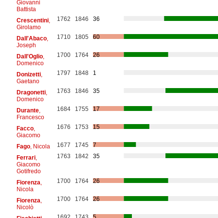
Giovanni
Battista
1762
1846
36
Crescentini
,
Girolamo
1710
1805
60
Dall'Abaco
,
Joseph
1700
1764
26
Dall'Oglio
,
Domenico
1797
1848
1
Donizetti
,
Gaetano
1763
1846
35
Dragonetti
,
Domenico
1684
1755
17
Durante
,
Francesco
1676
1753
15
Facco
,
Giacomo
1677
1745
7
Fago
, Nicola
1763
1842
35
Ferrari
,
Giacomo
Gotifredo
1700
1764
26
Fiorenza
,
Nicola
1700
1764
26
Fiorenza
,
Nicolò
1692
1743
5