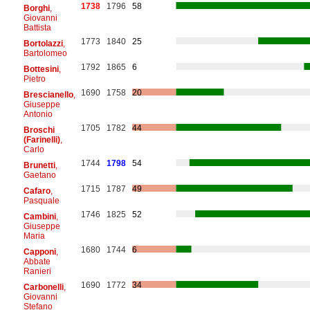
1738
1796
58
Borghi
,
Giovanni
Battista
1773
1840
25
Bortolazzi
,
Bartolomeo
1792
1865
6
Bottesini
,
Pietro
1690
1758
20
Brescianello
,
Giuseppe
Antonio
1705
1782
44
Broschi
(Farinelli)
,
Carlo
1744
1798
54
Brunetti
,
Gaetano
1715
1787
49
Cafaro
,
Pasquale
1746
1825
52
Cambini
,
Giuseppe
Maria
1680
1744
6
Capponi
,
Abbate
Ranieri
1690
1772
34
Carbonelli
,
Giovanni
Stefano