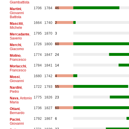
Giambattista
1706
1784
46
Martini
,
Giovanni
Battista
1664
1740
2
Mascitti
,
Michele
1795
1870
3
Mercadante
,
Saverio
1726
1800
60
Merchi
,
Giacomo
1774
1847
24
Molino
,
Francesco
1784
1841
14
Morlacchi
,
Francesco
1680
1742
4
Mossi
,
Giovanni
1722
1793
55
Nardini
,
Pietro
1775
1826
23
Nava
, Antonio
Maria
1736
1827
60
Ottani
,
Bernardo
1792
1867
6
Pacini
,
Giovanni