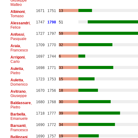
Giuseppe
Matteo
1671
1751
13
Albinoni
,
Tomaso
1747
1798
51
Alessandri
,
Felice
1727
1797
59
Anfossi
,
Pasquale
1709
1770
32
Araia
,
Francesco
1697
1744
6
Arrigoni
,
Carlo
1698
1771
33
Auletta
,
Pietro
1723
1753
15
Auletta
,
Domenico
1670
1756
18
Avitrano
,
Giuseppe
1680
1768
30
Baldassare
,
Pietro
1718
1777
39
Barbella
,
Emanuele
1690
1772
34
Barsanti
,
Francesco
1690
1757
19
Bellinzani
,