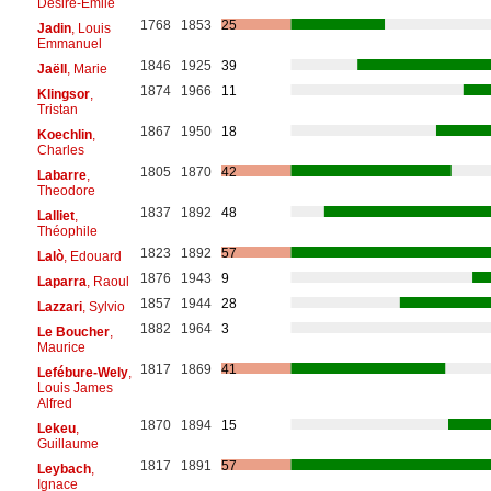
Désiré-Emile
1768
1853
25
Jadin
, Louis
Emmanuel
1846
1925
39
Jaëll
, Marie
1874
1966
11
Klingsor
,
Tristan
1867
1950
18
Koechlin
,
Charles
1805
1870
42
Labarre
,
Theodore
1837
1892
48
Lalliet
,
Théophile
1823
1892
57
Lalò
, Edouard
1876
1943
9
Laparra
, Raoul
1857
1944
28
Lazzari
, Sylvio
1882
1964
3
Le Boucher
,
Maurice
1817
1869
41
Lefébure-Wely
,
Louis James
Alfred
1870
1894
15
Lekeu
,
Guillaume
1817
1891
57
Leybach
,
Ignace