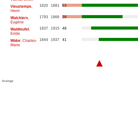
1820
1881
53
Vieuxtemps
,
Henri
1793
1866
38
Walckiers
,
Eugène
1837
1915
48
Waldteufel
,
Emile
1844
1937
41
Widor
, Charles-
Marie
▲
Anzeige