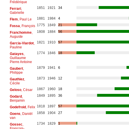
Frédérique
1851
1921
34
Ferrari
,
Gabrielle
1881
1984
4
Flem
, Paul Le
1775
1849
21
Fossa
, François
1808
1884
56
Franchomme
,
Auguste
1821
1910
57
Garcia-Viardot
,
Pauline
1774
1846
18
Gatayes
,
Guillaume
Pierre Antoine
1879
1941
6
Gaubert
,
Philippe
1873
1946
12
Gauthiez
,
Cécile
1867
1960
18
Geloso
, César
1849
1895
36
Godard
,
Benjamin
1818
1897
57
Godefroid
, Felix
1858
1904
27
Goens
, Daniël
van
1734
1829
1
Gossec
,
François-