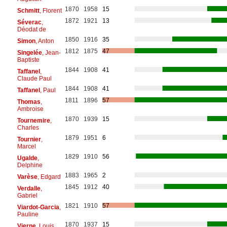
1870
1958
15
Schmitt
, Florent
1872
1921
13
Séverac
,
Déodat de
1850
1916
35
Simon
, Anton
1812
1875
47
Singelée
, Jean-
Baptiste
1844
1908
41
Taffanel
,
Claude Paul
1844
1908
41
Taffanel
, Paul
1811
1896
57
Thomas
,
Ambroise
1870
1939
15
Tournemire
,
Charles
1879
1951
6
Tournier
,
Marcel
1829
1910
56
Ugalde
,
Delphine
1883
1965
2
Varèse
, Edgard
1845
1912
40
Verdalle
,
Gabriel
1821
1910
57
Viardot-Garcia
,
Pauline
1870
1937
15
Vierne
, Louis