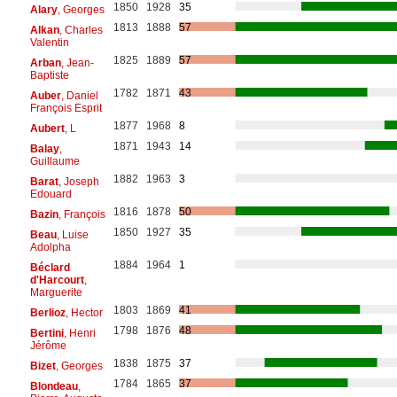
1850
1928
35
Alary
, Georges
1813
1888
57
Alkan
, Charles
Valentin
1825
1889
57
Arban
, Jean-
Baptiste
1782
1871
43
Auber
, Daniel
François Esprit
1877
1968
8
Aubert
, L
1871
1943
14
Balay
,
Guillaume
1882
1963
3
Barat
, Joseph
Edouard
1816
1878
50
Bazin
, François
1850
1927
35
Beau
, Luise
Adolpha
1884
1964
1
Béclard
d'Harcourt
,
Marguerite
1803
1869
41
Berlioz
, Hector
1798
1876
48
Bertini
, Henri
Jérôme
1838
1875
37
Bizet
, Georges
1784
1865
37
Blondeau
,