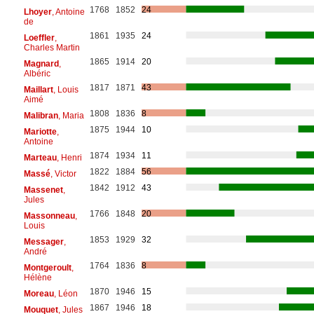
1768
1852
24
Lhoyer
, Antoine
de
1861
1935
24
Loeffler
,
Charles Martin
1865
1914
20
Magnard
,
Albéric
1817
1871
43
Maillart
, Louis
Aimé
1808
1836
8
Malibran
, Maria
1875
1944
10
Mariotte
,
Antoine
1874
1934
11
Marteau
, Henri
1822
1884
56
Massé
, Victor
1842
1912
43
Massenet
,
Jules
1766
1848
20
Massonneau
,
Louis
1853
1929
32
Messager
,
André
1764
1836
8
Montgeroult
,
Hélène
1870
1946
15
Moreau
, Léon
1867
1946
18
Mouquet
, Jules