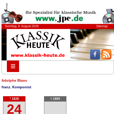
Anzeige
Sonntag, 9. August 2026
Sitemap
≡
≡
Adolphe Blanc
franz. Komponist
* 1828
† 1885
24