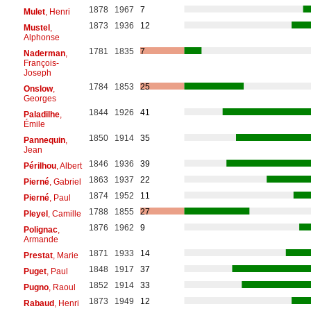
1878
1967
7
Mulet
, Henri
1873
1936
12
Mustel
,
Alphonse
1781
1835
7
Naderman
,
François-
Joseph
1784
1853
25
Onslow
,
Georges
1844
1926
41
Paladilhe
,
Émile
1850
1914
35
Pannequin
,
Jean
1846
1936
39
Périlhou
, Albert
1863
1937
22
Pierné
, Gabriel
1874
1952
11
Pierné
, Paul
1788
1855
27
Pleyel
, Camille
1876
1962
9
Polignac
,
Armande
1871
1933
14
Prestat
, Marie
1848
1917
37
Puget
, Paul
1852
1914
33
Pugno
, Raoul
1873
1949
12
Rabaud
, Henri