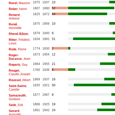
1875
1937
10
Ravel
, Maurice
1807
1880
52
Reber
, Henri
1825
1872
44
Renard
,
Antoine
1875
1956
10
Renié
,
Henriette
1879
1940
6
Rhené-Bâton
,
1834
1891
51
Ritter
, Frédéric
Louis
1774
1830
2
Rode
, Pierre
1873
1954
12
Roger-
Ducasse
, Jean
1864
1955
21
Ropartz
, Guy
1760
1836
8
Rouget
,
Claude-Joseph
1869
1937
16
Roussel
, Albert
1835
1921
50
Saint-Saëns
,
Camille
1877
1967
8
Samazeuilh
,
Gustave
1866
1925
19
Satie
, Erik
1861
1942
24
Savard
,
Augustin