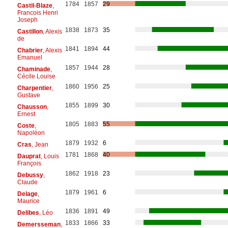
1784
1857
29
Castil-Blaze
,
Francois Henri
Joseph
1838
1873
35
Castillon
, Alexis
de
1841
1894
44
Chabrier
, Alexis
Emanuel
1857
1944
28
Chaminade
,
Cécile Louise
1860
1956
25
Charpentier
,
Gustave
1855
1899
30
Chausson
,
Ernest
1805
1883
55
Coste
,
Napoléon
1879
1932
6
Cras
, Jean
1781
1868
40
Dauprat
, Louis
François
1862
1918
23
Debussy
,
Claude
1879
1961
6
Delage
,
Maurice
1836
1891
49
Delibes
, Léo
1833
1866
33
Demersseman
,