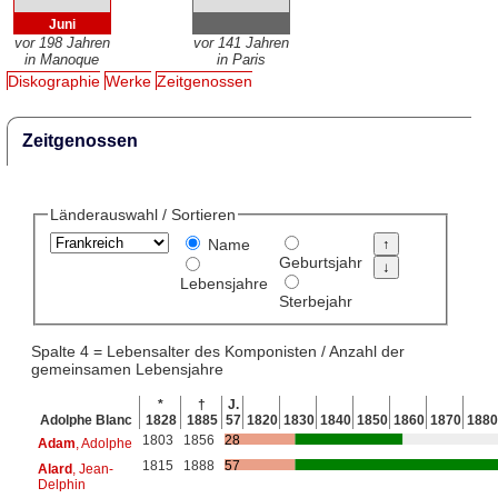
Juni
vor 198 Jahren
vor 141 Jahren
in Manoque
in Paris
Diskographie
Werke
Zeitgenossen
Zeitgenossen
Länderauswahl / Sortieren
Name
Geburtsjahr
Lebensjahre
Sterbejahr
Spalte 4 = Lebensalter des Komponisten / Anzahl der
gemeinsamen Lebensjahre
*
†
J.
Adolphe Blanc
1828
1885
57
1820
1830
1840
1850
1860
1870
1880
1803
1856
28
Adam
, Adolphe
1815
1888
57
Alard
, Jean-
Delphin