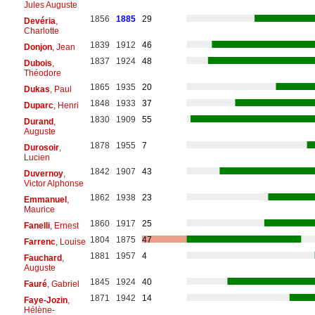
Jules Auguste
1856
1885
29
Devéria
,
Charlotte
1839
1912
46
Donjon
, Jean
1837
1924
48
Dubois
,
Théodore
1865
1935
20
Dukas
, Paul
1848
1933
37
Duparc
, Henri
1830
1909
55
Durand
,
Auguste
1878
1955
7
Durosoir
,
Lucien
1842
1907
43
Duvernoy
,
Victor Alphonse
1862
1938
23
Emmanuel
,
Maurice
1860
1917
25
Fanelli
, Ernest
1804
1875
47
Farrenc
, Louise
1881
1957
4
Fauchard
,
Auguste
1845
1924
40
Fauré
, Gabriel
1871
1942
14
Faye-Jozin
,
Hélène-