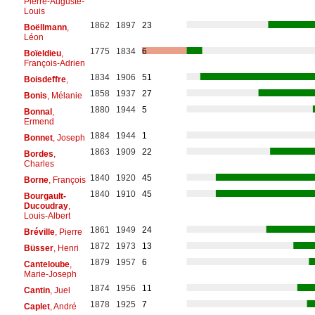
Pierre-Auguste-
Louis
1862
1897
23
Boëllmann
,
Léon
1775
1834
6
Boïeldieu
,
François-Adrien
1834
1906
51
Boisdeffre
,
1858
1937
27
Bonis
, Mélanie
1880
1944
5
Bonnal
,
Ermend
1884
1944
1
Bonnet
, Joseph
1863
1909
22
Bordes
,
Charles
1840
1920
45
Borne
, François
1840
1910
45
Bourgault-
Ducoudray
,
Louis-Albert
1861
1949
24
Bréville
, Pierre
1872
1973
13
Büsser
, Henri
1879
1957
6
Canteloube
,
Marie-Joseph
1874
1956
11
Cantin
, Juel
1878
1925
7
Caplet
, André