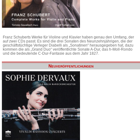
Franz Schuberts Werke für Violine und Klavier haben genau den Umfang, der
auf zwei CDs passt. Es sind die drei Sonaten des Neunzehnjährigen, die der
geschäftstüchtige Verleger Diabelli als „Sonatinen“ herausgegeben hat, dazu
kommen die als „Grand Duo“ veröffentlichte Sonate A-Dur, das h-Moll-Rondo
und die bedeutende C-Dur-Fantasie aus dem Jahr 1827.
Neuveröffentlichungen