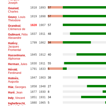
Joseph
1818
1893
57
Gounod
,
Charles
1819
1898
57
Gouvy
, Louis
Théodore
1828
1907
57
Grandval
,
Clémence de
1837
1911
48
Guilmant
, Félix
Alexandre
1799
1862
34
Halévy
,
Jacques
Fromental
1845
1912
40
Hasselmans
,
Alphonse
1830
1911
55
Herman
, Jules
1791
1833
5
Hérold
,
Ferdinand
1847
1903
38
Holmès
,
Augusta
1858
1948
27
Hüe
, Georges
1877
1930
8
Huré
, Jean
1851
1931
34
Indy
, Vincent
1880
1965
5
Inghelbrecht
,