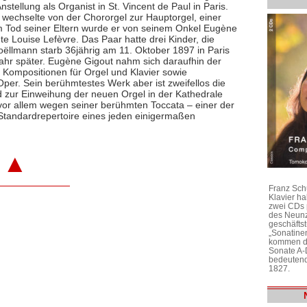
stellung als Organist in St. Vincent de Paul in Paris.
 wechselte von der Chororgel zur Hauptorgel, einer
m Tod seiner Eltern wurde er von seinem Onkel Eugène
te Louise Lefèvre. Das Paar hatte drei Kinder, die
oëllmann starb 36jährig am 11. Oktober 1897 in Paris
ahr später. Eugène Gigout nahm sich daraufhin der
 Kompositionen für Orgel und Klavier sowie
er. Sein berühmtestes Werk aber ist zweifellos die
d zur Einweihung der neuen Orgel in der Kathedrale
vor allem wegen seiner berühmten Toccata – einer der
Standardrepertoire eines jeden einigermaßen
▲
Franz Sch
Klavier h
zwei CDs 
des Neunz
geschäftst
„Sonatine
kommen di
Sonate A-
bedeutend
1827.