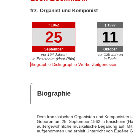
frz. Organist und Komponist
* 1862
† 1897
25
11
September
Oktober
vor 164 Jahren
vor 129 Jahren
in Ensisheim (Haut-Rhin)
in Paris
Biographie
Diskographie
Werke
Zeitgenossen
Biographie
Dem französischen Organisten und Komponisten
L
Geboren am 25. September 1862 in Ensisheim (Haut-
außergewöhnliche musikalische Begabung auf. Mit 
aufgenommen und erhielt Unterricht von Eugène Gi