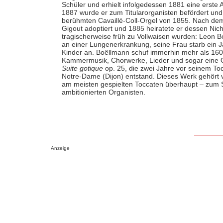
Schüler und erhielt infolgedessen 1881 eine erste An
1887 wurde er zum Titularorganisten befördert und
berühmten Cavaillé-Coll-Orgel von 1855. Nach de
Gigout adoptiert und 1885 heiratete er dessen Nich
tragischerweise früh zu Vollwaisen wurden: Leon B
an einer Lungenerkrankung, seine Frau starb ein J
Kinder an. Boëllmann schuf immerhin mehr als 160
Kammermusik, Chorwerke, Lieder und sogar eine Op
Suite gotique
op. 25, die zwei Jahre vor seinem To
Notre-Dame (Dijon) entstand. Dieses Werk gehört 
am meisten gespielten Toccaten überhaupt – zum 
ambitionierten Organisten.
Anzeige