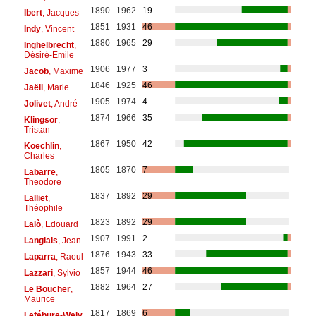
1890
1962
19
Ibert
, Jacques
1851
1931
46
Indy
, Vincent
1880
1965
29
Inghelbrecht
,
Désiré-Emile
1906
1977
3
Jacob
, Maxime
1846
1925
46
Jaëll
, Marie
1905
1974
4
Jolivet
, André
1874
1966
35
Klingsor
,
Tristan
1867
1950
42
Koechlin
,
Charles
1805
1870
7
Labarre
,
Theodore
1837
1892
29
Lalliet
,
Théophile
1823
1892
29
Lalò
, Edouard
1907
1991
2
Langlais
, Jean
1876
1943
33
Laparra
, Raoul
1857
1944
46
Lazzari
, Sylvio
1882
1964
27
Le Boucher
,
Maurice
1817
1869
6
Lefébure-Wely
,