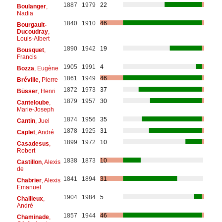
1887
1979
22
Boulanger
,
Nadia
1840
1910
46
Bourgault-
Ducoudray
,
Louis-Albert
1890
1942
19
Bousquet
,
Francis
1905
1991
4
Bozza
, Eugène
1861
1949
46
Bréville
, Pierre
1872
1973
37
Büsser
, Henri
1879
1957
30
Canteloube
,
Marie-Joseph
1874
1956
35
Cantin
, Juel
1878
1925
31
Caplet
, André
1899
1972
10
Casadesus
,
Robert
1838
1873
10
Castillon
, Alexis
de
1841
1894
31
Chabrier
, Alexis
Emanuel
1904
1984
5
Chailleux
,
André
1857
1944
46
Chaminade
,