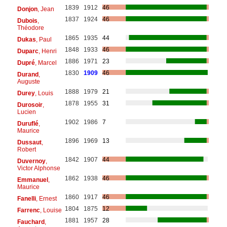
1839
1912
46
Donjon
, Jean
1837
1924
46
Dubois
,
Théodore
1865
1935
44
Dukas
, Paul
1848
1933
46
Duparc
, Henri
1886
1971
23
Dupré
, Marcel
1830
1909
46
Durand
,
Auguste
1888
1979
21
Durey
, Louis
1878
1955
31
Durosoir
,
Lucien
1902
1986
7
Duruflé
,
Maurice
1896
1969
13
Dussaut
,
Robert
1842
1907
44
Duvernoy
,
Victor Alphonse
1862
1938
46
Emmanuel
,
Maurice
1860
1917
46
Fanelli
, Ernest
1804
1875
12
Farrenc
, Louise
1881
1957
28
Fauchard
,