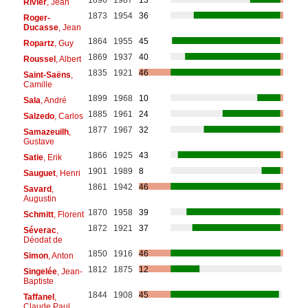
1896
1987
13
Rivier
, Jean
1873
1954
36
Roger-
Ducasse
, Jean
1864
1955
45
Ropartz
, Guy
1869
1937
40
Roussel
, Albert
1835
1921
46
Saint-Saëns
,
Camille
1899
1968
10
Sala
, André
1885
1961
24
Salzedo
, Carlos
1877
1967
32
Samazeuilh
,
Gustave
1866
1925
43
Satie
, Erik
1901
1989
8
Sauguet
, Henri
1861
1942
46
Savard
,
Augustin
1870
1958
39
Schmitt
, Florent
1872
1921
37
Séverac
,
Déodat de
1850
1916
46
Simon
, Anton
1812
1875
12
Singelée
, Jean-
Baptiste
1844
1908
45
Taffanel
,
Claude Paul