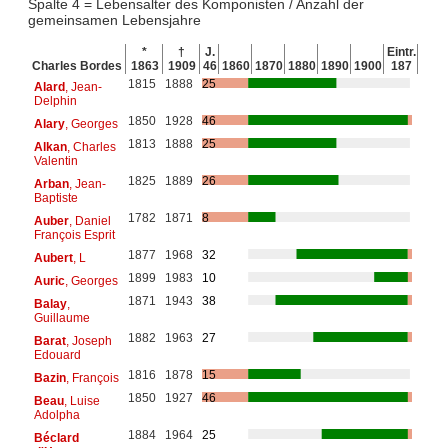
Spalte 4 = Lebensalter des Komponisten / Anzahl der
gemeinsamen Lebensjahre
*
†
J.
Eintr.
Charles Bordes
1863
1909
46
1860
1870
1880
1890
1900
187
1815
1888
25
Alard
, Jean-
Delphin
1850
1928
46
Alary
, Georges
1813
1888
25
Alkan
, Charles
Valentin
1825
1889
26
Arban
, Jean-
Baptiste
1782
1871
8
Auber
, Daniel
François Esprit
1877
1968
32
Aubert
, L
1899
1983
10
Auric
, Georges
1871
1943
38
Balay
,
Guillaume
1882
1963
27
Barat
, Joseph
Edouard
1816
1878
15
Bazin
, François
1850
1927
46
Beau
, Luise
Adolpha
1884
1964
25
Béclard