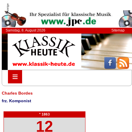
Anzeige
Samstag, 8. August 2026
Sitemap
≡
≡
Charles Bordes
frz. Komponist
* 1863
12