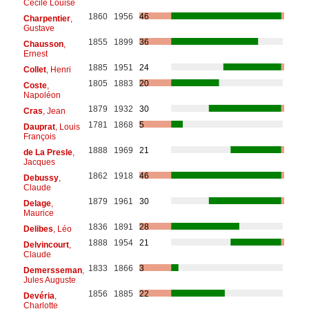
Cécile Louise
1860
1956
46
Charpentier
,
Gustave
1855
1899
36
Chausson
,
Ernest
1885
1951
24
Collet
, Henri
1805
1883
20
Coste
,
Napoléon
1879
1932
30
Cras
, Jean
1781
1868
5
Dauprat
, Louis
François
1888
1969
21
de La Presle
,
Jacques
1862
1918
46
Debussy
,
Claude
1879
1961
30
Delage
,
Maurice
1836
1891
28
Delibes
, Léo
1888
1954
21
Delvincourt
,
Claude
1833
1866
3
Demersseman
,
Jules Auguste
1856
1885
22
Devéria
,
Charlotte