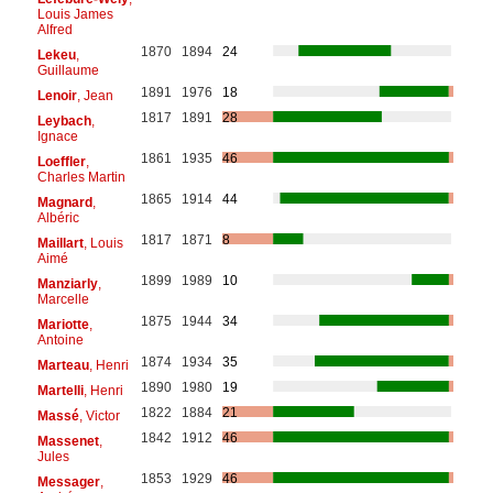
Louis James
Alfred
1870
1894
24
Lekeu
,
Guillaume
1891
1976
18
Lenoir
, Jean
1817
1891
28
Leybach
,
Ignace
1861
1935
46
Loeffler
,
Charles Martin
1865
1914
44
Magnard
,
Albéric
1817
1871
8
Maillart
, Louis
Aimé
1899
1989
10
Manziarly
,
Marcelle
1875
1944
34
Mariotte
,
Antoine
1874
1934
35
Marteau
, Henri
1890
1980
19
Martelli
, Henri
1822
1884
21
Massé
, Victor
1842
1912
46
Massenet
,
Jules
1853
1929
46
Messager
,