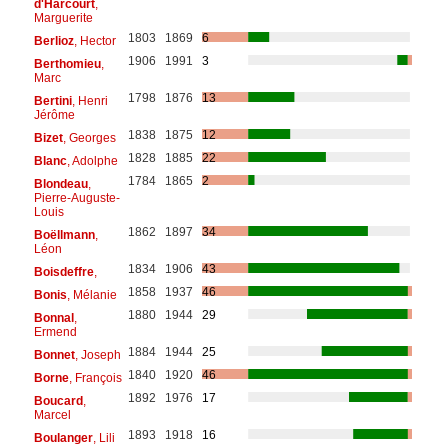
d'Harcourt
,
Marguerite
1803
1869
6
Berlioz
, Hector
1906
1991
3
Berthomieu
,
Marc
1798
1876
13
Bertini
, Henri
Jérôme
1838
1875
12
Bizet
, Georges
1828
1885
22
Blanc
, Adolphe
1784
1865
2
Blondeau
,
Pierre-Auguste-
Louis
1862
1897
34
Boëllmann
,
Léon
1834
1906
43
Boisdeffre
,
1858
1937
46
Bonis
, Mélanie
1880
1944
29
Bonnal
,
Ermend
1884
1944
25
Bonnet
, Joseph
1840
1920
46
Borne
, François
1892
1976
17
Boucard
,
Marcel
1893
1918
16
Boulanger
, Lili