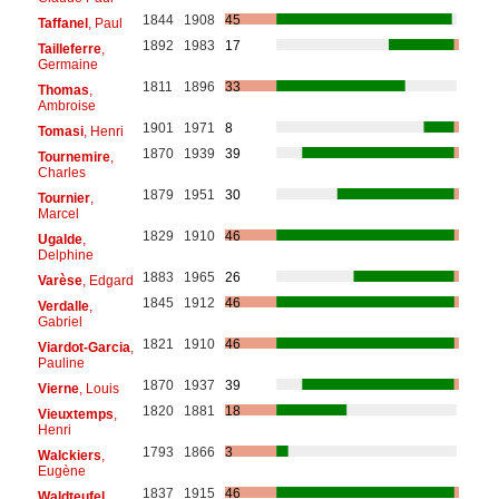
1844
1908
45
Taffanel
, Paul
1892
1983
17
Tailleferre
,
Germaine
1811
1896
33
Thomas
,
Ambroise
1901
1971
8
Tomasi
, Henri
1870
1939
39
Tournemire
,
Charles
1879
1951
30
Tournier
,
Marcel
1829
1910
46
Ugalde
,
Delphine
1883
1965
26
Varèse
, Edgard
1845
1912
46
Verdalle
,
Gabriel
1821
1910
46
Viardot-Garcia
,
Pauline
1870
1937
39
Vierne
, Louis
1820
1881
18
Vieuxtemps
,
Henri
1793
1866
3
Walckiers
,
Eugène
1837
1915
46
Waldteufel
,