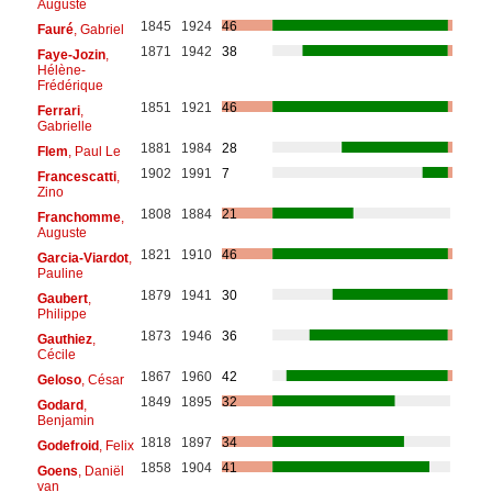
Auguste
1845
1924
46
Fauré
, Gabriel
1871
1942
38
Faye-Jozin
,
Hélène-
Frédérique
1851
1921
46
Ferrari
,
Gabrielle
1881
1984
28
Flem
, Paul Le
1902
1991
7
Francescatti
,
Zino
1808
1884
21
Franchomme
,
Auguste
1821
1910
46
Garcia-Viardot
,
Pauline
1879
1941
30
Gaubert
,
Philippe
1873
1946
36
Gauthiez
,
Cécile
1867
1960
42
Geloso
, César
1849
1895
32
Godard
,
Benjamin
1818
1897
34
Godefroid
, Felix
1858
1904
41
Goens
, Daniël
van