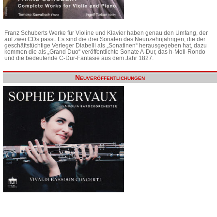
Franz Schuberts Werke für Violine und Klavier haben genau den Umfang, der
auf zwei CDs passt. Es sind die drei Sonaten des Neunzehnjährigen, die der
geschäftstüchtige Verleger Diabelli als „Sonatinen“ herausgegeben hat, dazu
kommen die als „Grand Duo“ veröffentlichte Sonate A-Dur, das h-Moll-Rondo
und die bedeutende C-Dur-Fantasie aus dem Jahr 1827.
Neuveröffentlichungen