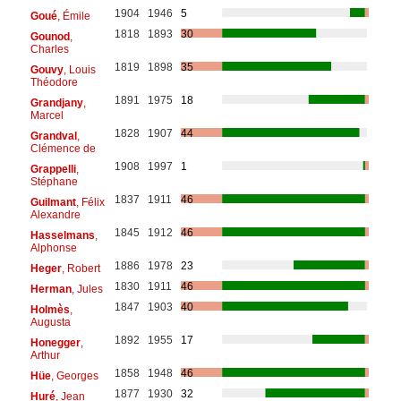
1904
1946
5
Goué
, Émile
1818
1893
30
Gounod
,
Charles
1819
1898
35
Gouvy
, Louis
Théodore
1891
1975
18
Grandjany
,
Marcel
1828
1907
44
Grandval
,
Clémence de
1908
1997
1
Grappelli
,
Stéphane
1837
1911
46
Guilmant
, Félix
Alexandre
1845
1912
46
Hasselmans
,
Alphonse
1886
1978
23
Heger
, Robert
1830
1911
46
Herman
, Jules
1847
1903
40
Holmès
,
Augusta
1892
1955
17
Honegger
,
Arthur
1858
1948
46
Hüe
, Georges
1877
1930
32
Huré
, Jean