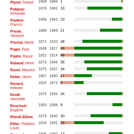
1908
1994
1
Planel
, Robert
1876
1962
33
Polignac
,
Armande
1899
1963
10
Poulenc
,
Francis
1888
1969
21
Presle
,
Jacques
1871
1933
38
Prestat
, Marie
1848
1917
46
Puget
, Paul
1852
1914
46
Pugno
, Raoul
1873
1949
36
Rabaud
, Henri
1875
1937
34
Ravel
, Maurice
1807
1880
17
Reber
, Henri
1825
1872
9
Renard
,
Antoine
1875
1956
34
Renié
,
Henriette
1900
1988
9
Reuchsel
,
Eugène
1879
1940
30
Rhené-Bâton
,
1834
1891
28
Ritter
, Frédéric
Louis