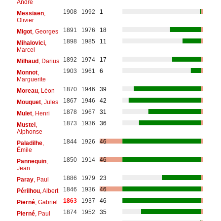
André
1908
1992
1
Messiaen
,
Olivier
1891
1976
18
Migot
, Georges
1898
1985
11
Mihalovici
,
Marcel
1892
1974
17
Milhaud
, Darius
1903
1961
6
Monnot
,
Marguerite
1870
1946
39
Moreau
, Léon
1867
1946
42
Mouquet
, Jules
1878
1967
31
Mulet
, Henri
1873
1936
36
Mustel
,
Alphonse
1844
1926
46
Paladilhe
,
Émile
1850
1914
46
Pannequin
,
Jean
1886
1979
23
Paray
, Paul
1846
1936
46
Périlhou
, Albert
1863
1937
46
Pierné
, Gabriel
1874
1952
35
Pierné
, Paul