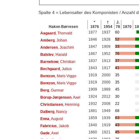
Spalte 4 = Lebensalter des Komponisten / Anzahl
*
†
J.
Hakon Børresen
1876
1954
78
1870
1
1877
1937
60
Aagaard
, Thorvald
1846
1928
52
Amberg
, Johan
1847
1909
33
Andersen
, Joachim
1867
1952
76
Balslev
, Harald
1837
1913
37
Barnekow
, Christian
1843
1917
41
Bechgaard
, Julius
1919
2000
35
Bentzon
, Niels Viggo
1919
2000
35
Bentzon
, Niels Viggo
1909
1989
45
Berg
, Gunnar
1924
2012
30
Borup-Jørgensen
, Axel
1932
2008
22
Christiansen
, Henning
1881
1949
68
Dalberg
, Nancy
1859
1939
63
Enna
, August
1840
1919
43
Fabricius
, Jakob
1860
1921
45
Gade
, Axel