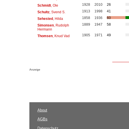
1928
2010
26
Schmidt
, Ole
1913
1998
41
Schultz
, Svend S.
1858
1936
60
Sehested
, Hilda
1889
1947
58
Simonsen
, Rudolph
Hermann
1905
1971
49
Thomsen
, Knud Vad
Anzeige
About
AGBs
Datenschutz