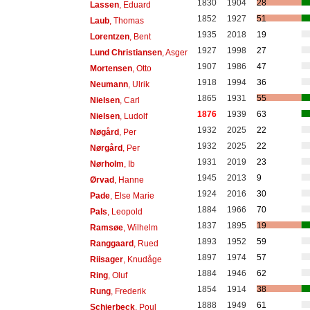
1830
1904
28
Lassen
, Eduard
1852
1927
51
Laub
, Thomas
1935
2018
19
Lorentzen
, Bent
1927
1998
27
Lund Christiansen
, Asger
1907
1986
47
Mortensen
, Otto
1918
1994
36
Neumann
, Ulrik
1865
1931
55
Nielsen
, Carl
1876
1939
63
Nielsen
, Ludolf
1932
2025
22
Nøgård
, Per
1932
2025
22
Nørgård
, Per
1931
2019
23
Nørholm
, Ib
1945
2013
9
Ørvad
, Hanne
1924
2016
30
Pade
, Else Marie
1884
1966
70
Pals
, Leopold
1837
1895
19
Ramsøe
, Wilhelm
1893
1952
59
Ranggaard
, Rued
1897
1974
57
Riisager
, Knudåge
1884
1946
62
Ring
, Oluf
1854
1914
38
Rung
, Frederik
1888
1949
61
Schierbeck
, Poul