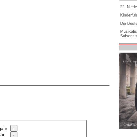
22. Niede
Kinderfüh
Die Best
Musikali
Saisonsta
jahr
ahr