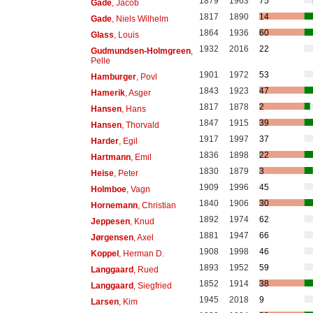
1879
1963
75
Gade
, Jacob
1817
1890
14
Gade
, Niels Wilhelm
1864
1936
60
Glass
, Louis
1932
2016
22
Gudmundsen-Holmgreen
,
Pelle
1901
1972
53
Hamburger
, Povl
1843
1923
47
Hamerik
, Asger
1817
1878
2
Hansen
, Hans
1847
1915
39
Hansen
, Thorvald
1917
1997
37
Harder
, Egil
1836
1898
22
Hartmann
, Emil
1830
1879
3
Heise
, Peter
1909
1996
45
Holmboe
, Vagn
1840
1906
30
Hornemann
, Christian
1892
1974
62
Jeppesen
, Knud
1881
1947
66
Jørgensen
, Axel
1908
1998
46
Koppel
, Herman D.
1893
1952
59
Langgaard
, Rued
1852
1914
38
Langgaard
, Siegfried
1945
2018
9
Larsen
, Kim