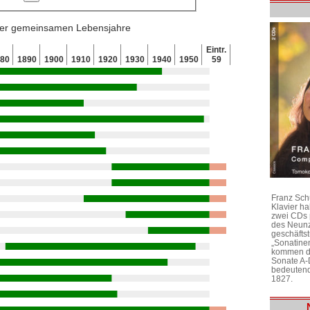
 der gemeinsamen Lebensjahre
Eintr.
880
1890
1900
1910
1920
1930
1940
1950
59
Franz Sch
Klavier h
zwei CDs 
des Neunz
geschäftst
„Sonatine
kommen di
Sonate A-
bedeutend
1827.