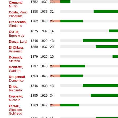
1752
1832
11
Clementi
,
Muzio
1858
1933
31
Costa
, Mario
Pasquale
1762
1846
25
Crescentini
,
Girolamo
1875
1937
14
Curtis
,
Ernesto de
1846
1922
43
Denza
, Luigi
1860
1937
29
Di Chiara
,
Vinzenzo
1879
1925
10
Donaudy
,
Stefano
1797
1848
27
Donizetti
,
Gaetano
1763
1846
25
Dragonetti
,
Domenico
1846
1930
43
Drigo
,
Riccardo
1855
1929
34
Esposito
,
Michele
1763
1842
21
Ferrari
,
Giacomo
Gotifredo