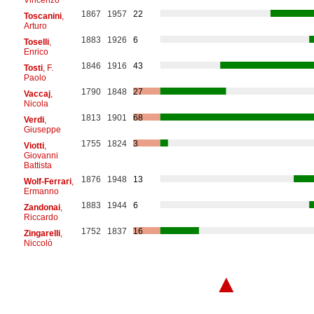
1867
1957
22
Toscanini
,
Arturo
1883
1926
6
Toselli
,
Enrico
1846
1916
43
Tosti
, F.
Paolo
1790
1848
27
Vaccaj
,
Nicola
1813
1901
68
Verdi
,
Giuseppe
1755
1824
3
Viotti
,
Giovanni
Battista
1876
1948
13
Wolf-Ferrari
,
Ermanno
1883
1944
6
Zandonai
,
Riccardo
1752
1837
16
Zingarelli
,
Niccolò
▲