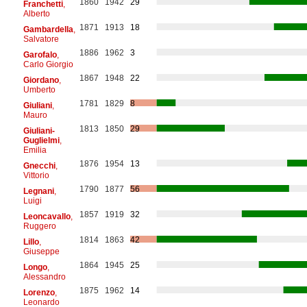
1860
1942
29
Franchetti
,
Alberto
1871
1913
18
Gambardella
,
Salvatore
1886
1962
3
Garofalo
,
Carlo Giorgio
1867
1948
22
Giordano
,
Umberto
1781
1829
8
Giuliani
,
Mauro
1813
1850
29
Giuliani-
Guglielmi
,
Emilia
1876
1954
13
Gnecchi
,
Vittorio
1790
1877
56
Legnani
,
Luigi
1857
1919
32
Leoncavallo
,
Ruggero
1814
1863
42
Lillo
,
Giuseppe
1864
1945
25
Longo
,
Alessandro
1875
1962
14
Lorenzo
,
Leonardo