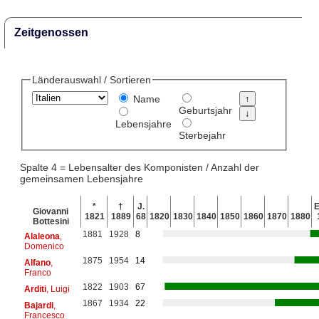
Zeitgenossen
Länderauswahl / Sortieren
Name
Geburtsjahr
Lebensjahre
Sterbejahr
Spalte 4 = Lebensalter des Komponisten / Anzahl der
gemeinsamen Lebensjahre
*
†
J.
E
Giovanni
1821
1889
68
1820
1830
1840
1850
1860
1870
1880
Bottesini
1881
1928
8
Alaleona
,
Domenico
1875
1954
14
Alfano
,
Franco
1822
1903
67
Arditi
, Luigi
1867
1934
22
Bajardi
,
Francesco