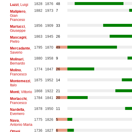
1828
1876
48
Luzzi
, Luigi
1882
1973
7
Malipiero
,
Gian
Franceso
1856
1909
33
Martucci
,
Giuseppe
1863
1945
26
Mascagni
,
Pietro
1795
1870
49
Mercadante
,
Saverio
1880
1958
9
Molinari
,
Bernardo
1774
1847
26
Molino
,
Francesco
1875
1952
14
Montemezzi
,
Italo
1868
1922
21
Monti
, Vittorio
1784
1841
20
Morlacchi
,
Francesco
1878
1950
11
Nardella
,
Evemero
1775
1826
5
Nava
,
Antonio Maria
1736
1827
6
Ottani
,