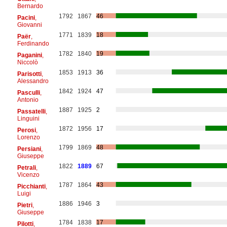
Bernardo
1792
1867
46
Pacini
,
Giovanni
1771
1839
18
Paër
,
Ferdinando
1782
1840
19
Paganini
,
Niccolò
1853
1913
36
Parisotti
,
Alessandro
1842
1924
47
Pasculli
,
Antonio
1887
1925
2
Passatelli
,
Linguini
1872
1956
17
Perosi
,
Lorenzo
1799
1869
48
Persiani
,
Giuseppe
1822
1889
67
Petrali
,
Vicenzo
1787
1864
43
Picchianti
,
Luigi
1886
1946
3
Pietri
,
Giuseppe
1784
1838
17
Pilotti
,