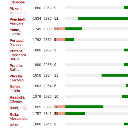
Giuseppe
1880
1968
9
Pizzetti
,
Ildebrando
1834
1886
52
Ponchielli
,
Amilcare
1749
1838
17
Ponte
,
Lorenzo
1762
1830
9
Portugal
,
Marcos
1880
1955
9
Pratella
,
Francesco
Balilla
1880
1955
9
Pratella
,
Balilla
1858
1924
31
Puccini
,
Giacomo
1883
1954
6
Refice
,
Licinio
1879
1936
10
Respighi
,
Ottorino
1805
1859
38
Ricci
, Luigi
1757
1841
20
Rolla
,
Alessandro
1880
1944
9
Rose
,