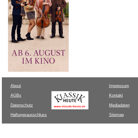
About
Impressum
AGBs
Kontakt
Datenschutz
Mediadaten
Haftungsausschluss
Sitemap