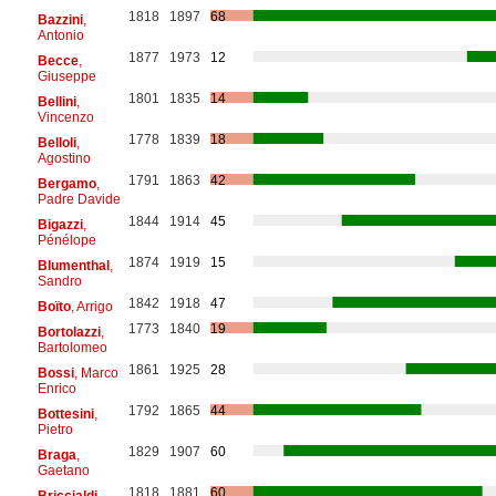
1818
1897
68
Bazzini
,
Antonio
1877
1973
12
Becce
,
Giuseppe
1801
1835
14
Bellini
,
Vincenzo
1778
1839
18
Belloli
,
Agostino
1791
1863
42
Bergamo
,
Padre Davide
1844
1914
45
Bigazzi
,
Pénélope
1874
1919
15
Blumenthal
,
Sandro
1842
1918
47
Boïto
, Arrigo
1773
1840
19
Bortolazzi
,
Bartolomeo
1861
1925
28
Bossi
, Marco
Enrico
1792
1865
44
Bottesini
,
Pietro
1829
1907
60
Braga
,
Gaetano
1818
1881
60
Briccialdi
,