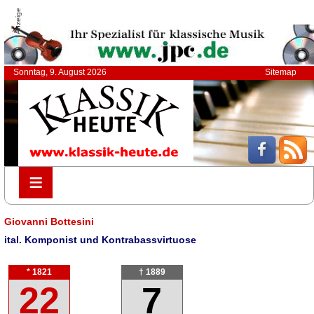
Anzeige
Sonntag, 9. August 2026
Sitemap
≡
≡
Giovanni Bottesini
ital. Komponist und Kontrabassvirtuose
* 1821
† 1889
22
7