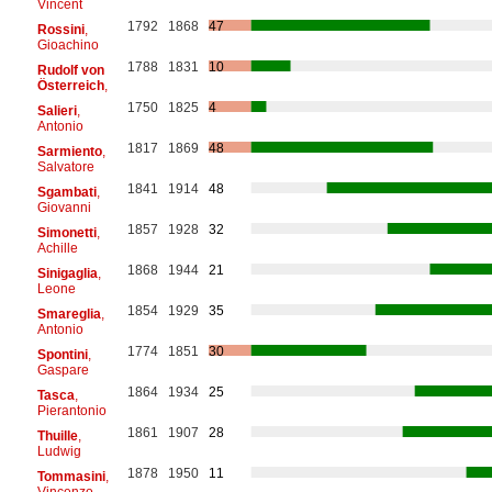
Vincent
1792
1868
47
Rossini
,
Gioachino
1788
1831
10
Rudolf von
Österreich
,
1750
1825
4
Salieri
,
Antonio
1817
1869
48
Sarmiento
,
Salvatore
1841
1914
48
Sgambati
,
Giovanni
1857
1928
32
Simonetti
,
Achille
1868
1944
21
Sinigaglia
,
Leone
1854
1929
35
Smareglia
,
Antonio
1774
1851
30
Spontini
,
Gaspare
1864
1934
25
Tasca
,
Pierantonio
1861
1907
28
Thuille
,
Ludwig
1878
1950
11
Tommasini
,
Vincenzo