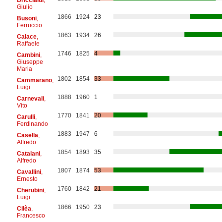
Giulio
1866
1924
23
Busoni
,
Ferruccio
1863
1934
26
Calace
,
Raffaele
1746
1825
4
Cambini
,
Giuseppe
Maria
1802
1854
33
Cammarano
,
Luigi
1888
1960
1
Carnevali
,
Vito
1770
1841
20
Carulli
,
Ferdinando
1883
1947
6
Casella
,
Alfredo
1854
1893
35
Catalani
,
Alfredo
1807
1874
53
Cavallini
,
Ernesto
1760
1842
21
Cherubini
,
Luigi
1866
1950
23
Cilèa
,
Francesco