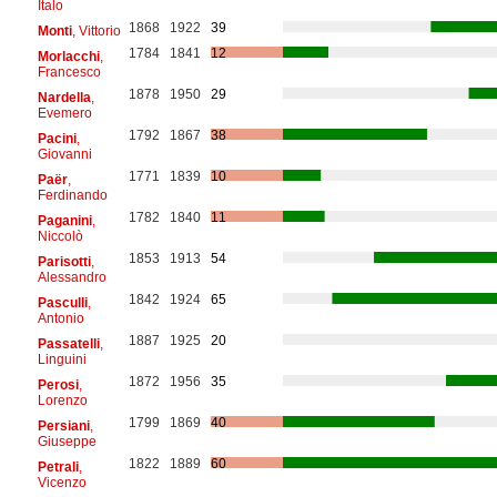
Italo
1868
1922
39
Monti
, Vittorio
1784
1841
12
Morlacchi
,
Francesco
1878
1950
29
Nardella
,
Evemero
1792
1867
38
Pacini
,
Giovanni
1771
1839
10
Paër
,
Ferdinando
1782
1840
11
Paganini
,
Niccolò
1853
1913
54
Parisotti
,
Alessandro
1842
1924
65
Pasculli
,
Antonio
1887
1925
20
Passatelli
,
Linguini
1872
1956
35
Perosi
,
Lorenzo
1799
1869
40
Persiani
,
Giuseppe
1822
1889
60
Petrali
,
Vicenzo