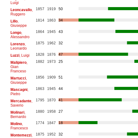
Luigi
1857
1919
50
Leoncavallo
,
Ruggero
1814
1863
34
Lillo
,
Giuseppe
1864
1945
43
Longo
,
Alessandro
1875
1962
32
Lorenzo
,
Leonardo
1828
1876
47
Luzzi
, Luigi
1882
1973
25
Malipiero
,
Gian
Franceso
1856
1909
51
Martucci
,
Giuseppe
1863
1945
44
Mascagni
,
Pietro
1795
1870
41
Mercadante
,
Saverio
1880
1958
27
Molinari
,
Bernardo
1774
1847
18
Molino
,
Francesco
1875
1952
32
Montemezzi
,