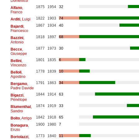
Domenico
1875
1954
32
Alfano
,
Franco
1822
1903
74
Arditi
, Luigi
1867
1934
40
Bajardi
,
Francesco
1818
1897
68
Bazzini
,
Antonio
1877
1973
30
Becce
,
Giuseppe
1801
1835
6
Bellini
,
Vincenzo
1778
1839
10
Belloli
,
Agostino
1791
1863
34
Bergamo
,
Padre Davide
1844
1914
63
Bigazzi
,
Pénélope
1874
1919
33
Blumenthal
,
Sandro
1842
1918
65
Boïto
, Arrigo
1900
1980
7
Bonagura
,
Enzio
1773
1840
11
Bortolazzi
,