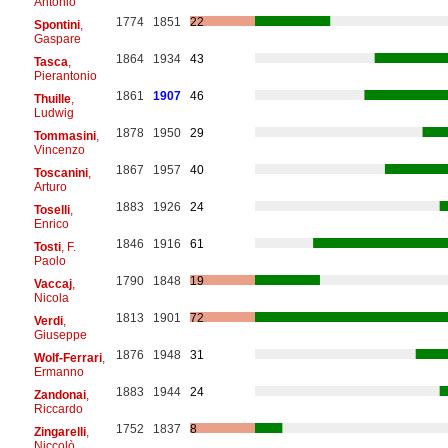
Antonio
1774
1851
22
Spontini
,
Gaspare
1864
1934
43
Tasca
,
Pierantonio
1861
1907
46
Thuille
,
Ludwig
1878
1950
29
Tommasini
,
Vincenzo
1867
1957
40
Toscanini
,
Arturo
1883
1926
24
Toselli
,
Enrico
1846
1916
61
Tosti
, F.
Paolo
1790
1848
19
Vaccaj
,
Nicola
1813
1901
72
Verdi
,
Giuseppe
1876
1948
31
Wolf-Ferrari
,
Ermanno
1883
1944
24
Zandonai
,
Riccardo
1752
1837
8
Zingarelli
,
Niccolò