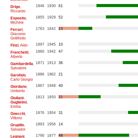
1846
1930
61
Drigo
,
Riccardo
1855
1929
52
Esposito
,
Michele
1763
1842
13
Ferrari
,
Giacomo
Gotifredo
1897
1945
10
Finzi
, Aldo
1860
1942
47
Franchetti
,
Alberto
1871
1913
36
Gambardella
,
Salvatore
1886
1962
21
Garofalo
,
Carlo Giorgio
1867
1948
40
Giordano
,
Umberto
1813
1850
21
Giuliani-
Guglielmi
,
Emilia
1876
1954
31
Gnecchi
,
Vittorio
1893
1956
14
Grupillo
,
Salvador
1790
1877
48
Legnani
,