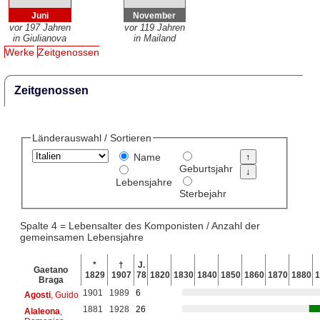
Juni
November
vor 197 Jahren
vor 119 Jahren
in Giulianova
in Mailand
Werke
Zeitgenossen
Zeitgenossen
Länderauswahl / Sortieren
Name
Geburtsjahr
Lebensjahre
Sterbejahr
Spalte 4 = Lebensalter des Komponisten / Anzahl der
gemeinsamen Lebensjahre
*
†
J.
Gaetano
1829
1907
78
1820
1830
1840
1850
1860
1870
1880
1
Braga
1901
1989
6
Agosti
, Guido
1881
1928
26
Alaleona
,