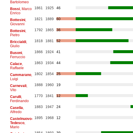
Bartolomeo
1861
1925
46
Bossi
, Marco
Enrico
1821
1889
60
Bottesini
,
Giovanni
1792
1865
36
Bottesini
,
Pietro
1818
1881
52
Briccialdi
,
Giulio
1866
1924
41
Busoni
,
Ferruccio
1863
1934
44
Calace
,
Raffaele
1802
1854
25
Cammarano
,
Luigi
1888
1960
19
Carnevali
,
Vito
1770
1841
12
Carulli
,
Ferdinando
1883
1947
24
Casella
,
Alfredo
1895
1968
12
Castelnuovo-
Tedesco
,
Mario
1854
1893
39