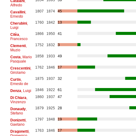
Catalani
,
Alfredo
1807
1874
45
Cavallini
,
Ernesto
1760
1842
13
Cherubini
,
Luigi
1866
1950
41
Cilèa
,
Francesco
1752
1832
3
Clementi
,
Muzio
1858
1933
49
Costa
, Mario
Pasquale
1762
1846
17
Crescentini
,
Girolamo
1875
1937
32
Curtis
,
Ernesto de
1846
1922
61
Denza
, Luigi
1860
1937
47
Di Chiara
,
Vinzenzo
1879
1925
28
Donaudy
,
Stefano
1797
1848
19
Donizetti
,
Gaetano
1763
1846
17
Dragonetti
,
Domenico