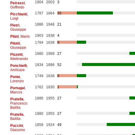
1904
2003
3
Petrassi
,
Goffredo
1787
1864
35
Picchianti
,
Luigi
1886
1946
21
Pietri
,
Giuseppe
1903
1938
4
Pilati
, Mario
1784
1838
9
Pilotti
,
Giuseppe
1880
1968
27
Pizzetti
,
Ildebrando
1834
1886
52
Ponchielli
,
Amilcare
1749
1838
9
Ponte
,
Lorenzo
1762
1830
1
Portugal
,
Marcos
1880
1955
27
Pratella
,
Francesco
Balilla
1880
1955
27
Pratella
,
Balilla
1858
1924
49
Puccini
,
Giacomo