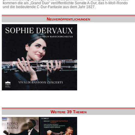
kommen die als „Grand Duo“ veröffentlichte Sonate A-Dur, das h-Moll-Rondo
und die bedeutende C-Dur-Fantasie aus dem Jahr 1827.
Neuveröffentlichungen
Weitere 39 Themen