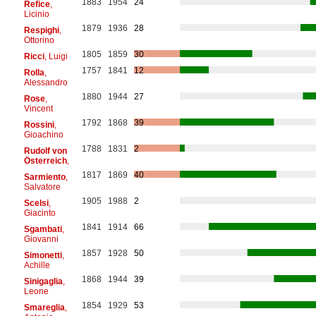
1883
1954
24
Refice
,
Licinio
1879
1936
28
Respighi
,
Ottorino
1805
1859
30
Ricci
, Luigi
1757
1841
12
Rolla
,
Alessandro
1880
1944
27
Rose
,
Vincent
1792
1868
39
Rossini
,
Gioachino
1788
1831
2
Rudolf von
Österreich
,
1817
1869
40
Sarmiento
,
Salvatore
1905
1988
2
Scelsi
,
Giacinto
1841
1914
66
Sgambati
,
Giovanni
1857
1928
50
Simonetti
,
Achille
1868
1944
39
Sinigaglia
,
Leone
1854
1929
53
Smareglia
,