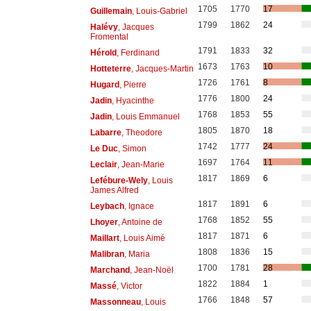
1705
1770
17
Guillemain
, Louis-Gabriel
1799
1862
24
Halévy
, Jacques
Fromental
1791
1833
32
Hérold
, Ferdinand
1673
1763
10
Hotteterre
, Jacques-Martin
1726
1761
8
Hugard
, Pierre
1776
1800
24
Jadin
, Hyacinthe
1768
1853
55
Jadin
, Louis Emmanuel
1805
1870
18
Labarre
, Theodore
1742
1777
24
Le Duc
, Simon
1697
1764
11
Leclair
, Jean-Marie
1817
1869
6
Lefébure-Wely
, Louis
James Alfred
1817
1891
6
Leybach
, Ignace
1768
1852
55
Lhoyer
, Antoine de
1817
1871
6
Maillart
, Louis Aimé
1808
1836
15
Malibran
, Maria
1700
1781
28
Marchand
, Jean-Noël
1822
1884
1
Massé
, Victor
1766
1848
57
Massonneau
, Louis