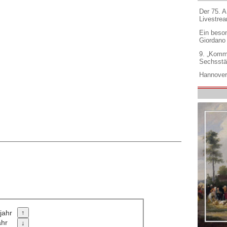
Der 75. 
Livestre
Ein beso
Giordano
9. „Komm
Sechsstä
Hannover
jahr
ahr