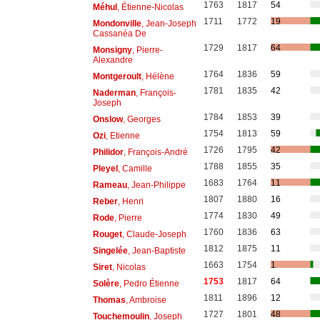
1763
1817
54
Méhul
, Étienne-Nicolas
1711
1772
19
Mondonville
, Jean-Joseph
Cassanéa De
1729
1817
64
Monsigny
, Pierre-
Alexandre
1764
1836
59
Montgeroult
, Hélène
1781
1835
42
Naderman
, François-
Joseph
1784
1853
39
Onslow
, Georges
1754
1813
59
Ozi
, Etienne
1726
1795
42
Philidor
, François-André
1788
1855
35
Pleyel
, Camille
1683
1764
11
Rameau
, Jean-Philippe
1807
1880
16
Reber
, Henri
1774
1830
49
Rode
, Pierre
1760
1836
63
Rouget
, Claude-Joseph
1812
1875
11
Singelée
, Jean-Baptiste
1663
1754
1
Siret
, Nicolas
1753
1817
64
Solère
, Pedro Étienne
1811
1896
12
Thomas
, Ambroise
1727
1801
48
Touchemoulin
, Joseph