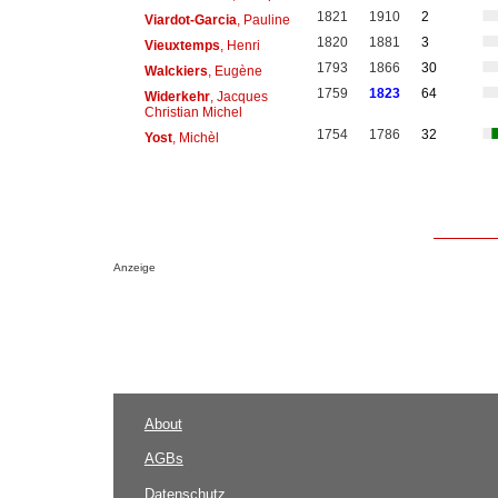
1821
1910
2
Viardot-Garcia
, Pauline
1820
1881
3
Vieuxtemps
, Henri
1793
1866
30
Walckiers
, Eugène
1759
1823
64
Widerkehr
, Jacques
Christian Michel
1754
1786
32
Yost
, Michèl
Anzeige
About
AGBs
Datenschutz