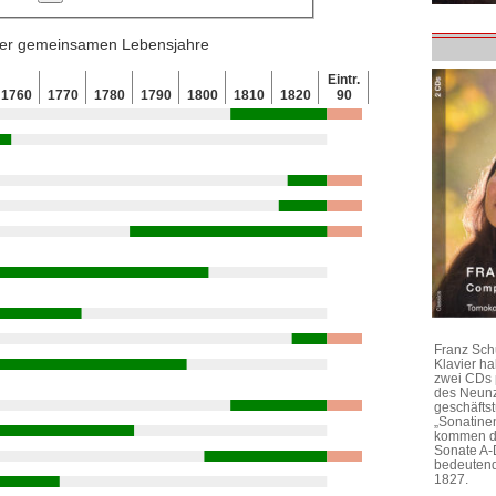
 der gemeinsamen Lebensjahre
Eintr.
1760
1770
1780
1790
1800
1810
1820
90
Franz Sch
Klavier h
zwei CDs 
des Neunz
geschäftst
„Sonatine
kommen di
Sonate A-
bedeutend
1827.