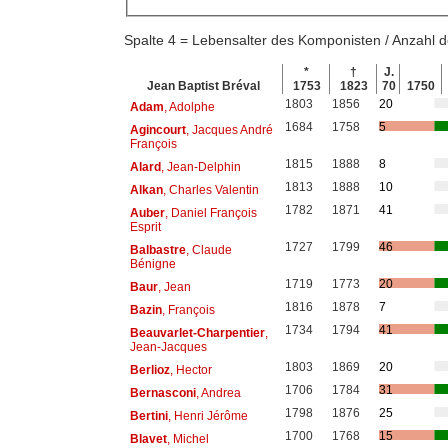
Spalte 4 = Lebensalter des Komponisten / Anzahl
*
†
J.
Jean Baptist Bréval
1753
1823
70
1750
1803
1856
20
Adam
, Adolphe
1684
1758
5
Agincourt
, Jacques André
François
1815
1888
8
Alard
, Jean-Delphin
1813
1888
10
Alkan
, Charles Valentin
1782
1871
41
Auber
, Daniel François
Esprit
1727
1799
46
Balbastre
, Claude
Bénigne
1719
1773
20
Baur
, Jean
1816
1878
7
Bazin
, François
1734
1794
41
Beauvarlet-Charpentier
,
Jean-Jacques
1803
1869
20
Berlioz
, Hector
1706
1784
31
Bernasconi
, Andrea
1798
1876
25
Bertini
, Henri Jérôme
1700
1768
15
Blavet
, Michel