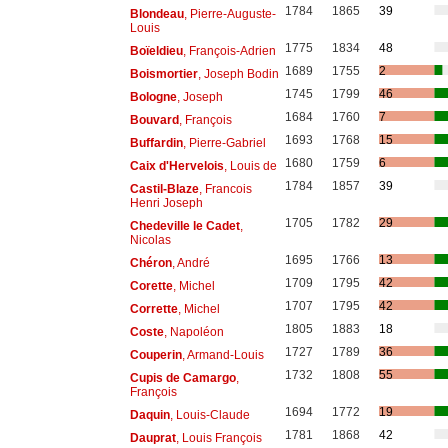
1784
1865
39
Blondeau
, Pierre-Auguste-
Louis
1775
1834
48
Boïeldieu
, François-Adrien
1689
1755
2
Boismortier
, Joseph Bodin
1745
1799
46
Bologne
, Joseph
1684
1760
7
Bouvard
, François
1693
1768
15
Buffardin
, Pierre-Gabriel
1680
1759
6
Caix d'Hervelois
, Louis de
1784
1857
39
Castil-Blaze
, Francois
Henri Joseph
1705
1782
29
Chedeville le Cadet
,
Nicolas
1695
1766
13
Chéron
, André
1709
1795
42
Corette
, Michel
1707
1795
42
Corrette
, Michel
1805
1883
18
Coste
, Napoléon
1727
1789
36
Couperin
, Armand-Louis
1732
1808
55
Cupis de Camargo
,
François
1694
1772
19
Daquin
, Louis-Claude
1781
1868
42
Dauprat
, Louis François