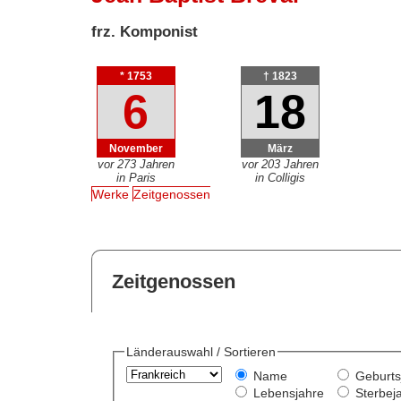
frz. Komponist
* 1753
† 1823
6
18
November
März
vor 273 Jahren
vor 203 Jahren
in Paris
in Colligis
Werke
Zeitgenossen
Zeitgenossen
Länderauswahl / Sortieren
Name
Geburts
Lebensjahre
Sterbej