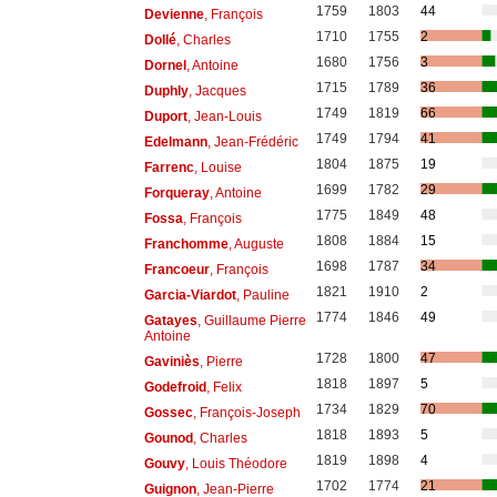
1759
1803
44
Devienne
, François
1710
1755
2
Dollé
, Charles
1680
1756
3
Dornel
, Antoine
1715
1789
36
Duphly
, Jacques
1749
1819
66
Duport
, Jean-Louis
1749
1794
41
Edelmann
, Jean-Frédéric
1804
1875
19
Farrenc
, Louise
1699
1782
29
Forqueray
, Antoine
1775
1849
48
Fossa
, François
1808
1884
15
Franchomme
, Auguste
1698
1787
34
Francoeur
, François
1821
1910
2
Garcia-Viardot
, Pauline
1774
1846
49
Gatayes
, Guillaume Pierre
Antoine
1728
1800
47
Gaviniès
, Pierre
1818
1897
5
Godefroid
, Felix
1734
1829
70
Gossec
, François-Joseph
1818
1893
5
Gounod
, Charles
1819
1898
4
Gouvy
, Louis Théodore
1702
1774
21
Guignon
, Jean-Pierre