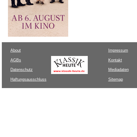
About
Impressum
AGBs
Kontakt
Datenschutz
Mediadaten
Haftungsausschluss
Sitemap