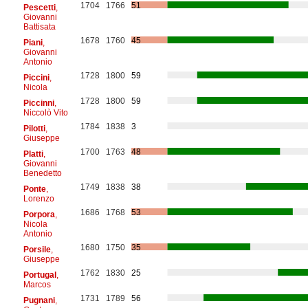
1704
1766
51
Pescetti
,
Giovanni
Battisata
1678
1760
45
Piani
,
Giovanni
Antonio
1728
1800
59
Piccini
,
Nicola
1728
1800
59
Piccinni
,
Niccolò Vito
1784
1838
3
Pilotti
,
Giuseppe
1700
1763
48
Platti
,
Giovanni
Benedetto
1749
1838
38
Ponte
,
Lorenzo
1686
1768
53
Porpora
,
Nicola
Antonio
1680
1750
35
Porsile
,
Giuseppe
1762
1830
25
Portugal
,
Marcos
1731
1789
56
Pugnani
,