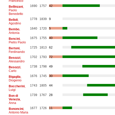
Francesco
1690
1757
42
Bellinzani
,
Paolo
Benedetto
1778
1839
9
Belloli
,
Agostino
1640
1720
5
Bembo
,
Antonia
1675
1755
40
Bencini
,
Pietro Paolo
1725
1813
62
Bertoni
,
Ferdinando
1702
1793
72
Besozzi
,
Alessandro
1738
1798
49
Besozzi
,
Carlo
1676
1745
30
Bigaglia
,
Diogenio
1743
1805
44
Boccherini
,
Luigi
1739
1767
28
Bon di
Venezia
,
Anna
1677
1726
11
Bononcini
,
Antonio Maria