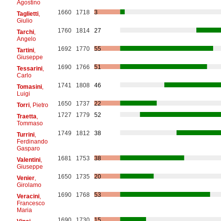
Agostino
1660
1718
3
Taglietti
,
Giulio
1760
1814
27
Tarchi
,
Angelo
1692
1770
55
Tartini
,
Giuseppe
1690
1766
51
Tessarini
,
Carlo
1741
1808
46
Tomasini
,
Luigi
1650
1737
22
Torri
, Pietro
1727
1779
52
Traetta
,
Tommaso
1749
1812
38
Turrini
,
Ferdinando
Gasparo
1681
1753
38
Valentini
,
Giuseppe
1650
1735
20
Venier
,
Girolamo
1690
1768
53
Veracini
,
Francesco
Maria
1690
1730
15