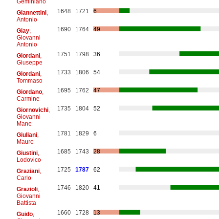
Geminiano
1648
1721
6
Giannettini
,
Antonio
1690
1764
49
Giay
,
Giovanni
Antonio
1751
1798
36
Giordani
,
Giuseppe
1733
1806
54
Giordani
,
Tommaso
1695
1762
47
Giordano
,
Carmine
1735
1804
52
Giornovichi
,
Giovanni
Mane
1781
1829
6
Giuliani
,
Mauro
1685
1743
28
Giustini
,
Lodovico
1725
1787
62
Graziani
,
Carlo
1746
1820
41
Grazioli
,
Giovanni
Battista
1660
1728
13
Guido
,