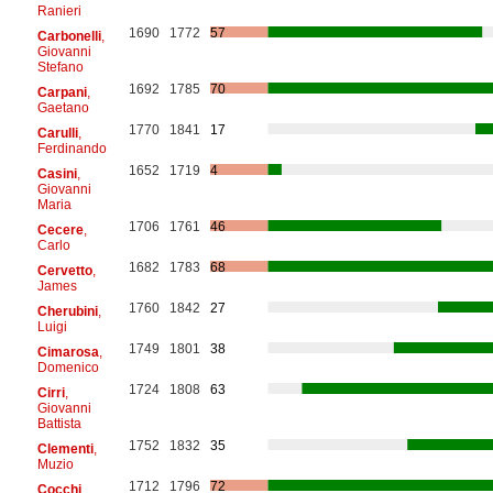
Ranieri
1690
1772
57
Carbonelli
,
Giovanni
Stefano
1692
1785
70
Carpani
,
Gaetano
1770
1841
17
Carulli
,
Ferdinando
1652
1719
4
Casini
,
Giovanni
Maria
1706
1761
46
Cecere
,
Carlo
1682
1783
68
Cervetto
,
James
1760
1842
27
Cherubini
,
Luigi
1749
1801
38
Cimarosa
,
Domenico
1724
1808
63
Cirri
,
Giovanni
Battista
1752
1832
35
Clementi
,
Muzio
1712
1796
72
Cocchi
,