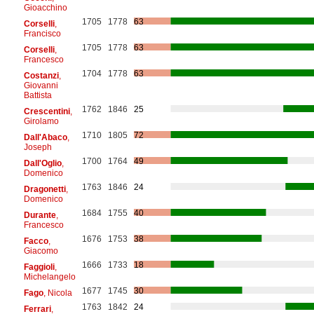
Gioacchino
1705
1778
63
Corselli
,
Francisco
1705
1778
63
Corselli
,
Francesco
1704
1778
63
Costanzi
,
Giovanni
Battista
1762
1846
25
Crescentini
,
Girolamo
1710
1805
72
Dall'Abaco
,
Joseph
1700
1764
49
Dall'Oglio
,
Domenico
1763
1846
24
Dragonetti
,
Domenico
1684
1755
40
Durante
,
Francesco
1676
1753
38
Facco
,
Giacomo
1666
1733
18
Faggioli
,
Michelangelo
1677
1745
30
Fago
, Nicola
1763
1842
24
Ferrari
,