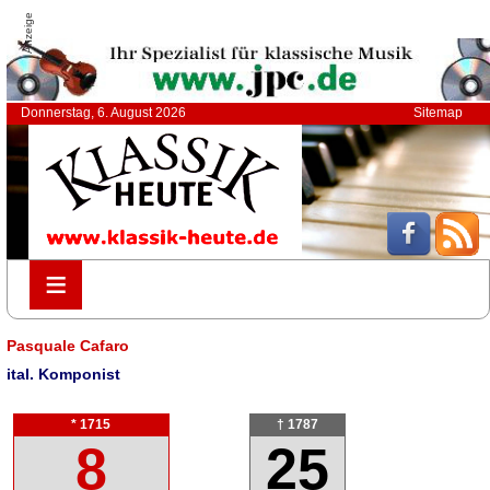
Anzeige
Donnerstag, 6. August 2026
Sitemap
≡
≡
Pasquale Cafaro
ital. Komponist
* 1715
† 1787
8
25