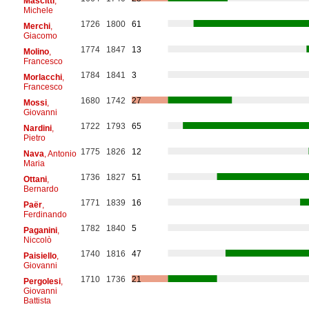
Mascitti
,
Michele
1726
1800
61
Merchi
,
Giacomo
1774
1847
13
Molino
,
Francesco
1784
1841
3
Morlacchi
,
Francesco
1680
1742
27
Mossi
,
Giovanni
1722
1793
65
Nardini
,
Pietro
1775
1826
12
Nava
, Antonio
Maria
1736
1827
51
Ottani
,
Bernardo
1771
1839
16
Paër
,
Ferdinando
1782
1840
5
Paganini
,
Niccolò
1740
1816
47
Paisiello
,
Giovanni
1710
1736
21
Pergolesi
,
Giovanni
Battista