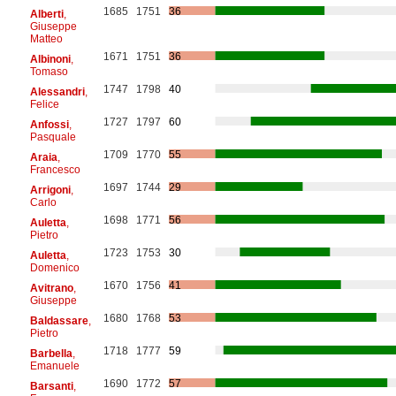
1685
1751
36
Alberti
,
Giuseppe
Matteo
1671
1751
36
Albinoni
,
Tomaso
1747
1798
40
Alessandri
,
Felice
1727
1797
60
Anfossi
,
Pasquale
1709
1770
55
Araia
,
Francesco
1697
1744
29
Arrigoni
,
Carlo
1698
1771
56
Auletta
,
Pietro
1723
1753
30
Auletta
,
Domenico
1670
1756
41
Avitrano
,
Giuseppe
1680
1768
53
Baldassare
,
Pietro
1718
1777
59
Barbella
,
Emanuele
1690
1772
57
Barsanti
,