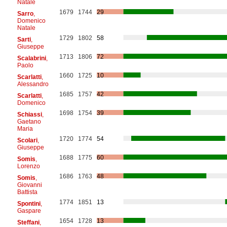
Natale
1679
1744
29
Sarro
,
Domenico
Natale
1729
1802
58
Sarti
,
Giuseppe
1713
1806
72
Scalabrini
,
Paolo
1660
1725
10
Scarlatti
,
Alessandro
1685
1757
42
Scarlatti
,
Domenico
1698
1754
39
Schiassi
,
Gaetano
Maria
1720
1774
54
Scolari
,
Giuseppe
1688
1775
60
Somis
,
Lorenzo
1686
1763
48
Somis
,
Giovanni
Battista
1774
1851
13
Spontini
,
Gaspare
1654
1728
13
Steffani
,