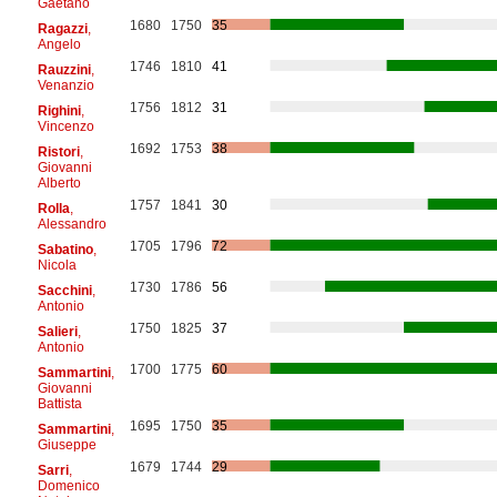
Gaetano
1680
1750
35
Ragazzi
,
Angelo
1746
1810
41
Rauzzini
,
Venanzio
1756
1812
31
Righini
,
Vincenzo
1692
1753
38
Ristori
,
Giovanni
Alberto
1757
1841
30
Rolla
,
Alessandro
1705
1796
72
Sabatino
,
Nicola
1730
1786
56
Sacchini
,
Antonio
1750
1825
37
Salieri
,
Antonio
1700
1775
60
Sammartini
,
Giovanni
Battista
1695
1750
35
Sammartini
,
Giuseppe
1679
1744
29
Sarri
,
Domenico