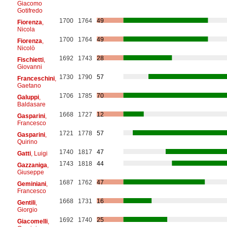
Giacomo
Gotifredo
1700
1764
49
Fiorenza
,
Nicola
1700
1764
49
Fiorenza
,
Nicolò
1692
1743
28
Fischietti
,
Giovanni
1730
1790
57
Franceschini
,
Gaetano
1706
1785
70
Galuppi
,
Baldasare
1668
1727
12
Gasparini
,
Francesco
1721
1778
57
Gasparini
,
Quirino
1740
1817
47
Gatti
, Luigi
1743
1818
44
Gazzaniga
,
Giuseppe
1687
1762
47
Geminiani
,
Francesco
1668
1731
16
Gentili
,
Giorgio
1692
1740
25
Giacomelli
,