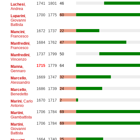
1741
1801
46
Luchesi
,
Andrea
1700
1775
60
Luparini
,
Giovanni
Battista
1672
1737
22
Mancini
,
Francesco
1684
1762
47
Manfredini
,
Francesco
1737
1799
50
Manfredini
,
Vincenzo
1715
1779
64
Manna
,
Gennaro
1669
1747
32
Marcello
,
Alessandro
1686
1739
24
Marcello
,
Benedetto
1670
1717
2
Marini
, Carlo
Antonio
1706
1784
69
Martini
,
Giambattista
1706
1784
69
Martini
,
Giovanni
Battista
1664
1740
25