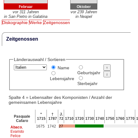
Februar
Oktober
vor 311 Jahren
vor 239 Jahren
in San Pietro in Galatina
in Neapel
Diskographie
Werke
Zeitgenossen
Zeitgenossen
Länderauswahl / Sortieren
Name
Geburtsjahr
Lebensjahre
Sterbejahr
Spalte 4 = Lebensalter des Komponisten / Anzahl der
gemeinsamen Lebensjahre
*
†
J.
Pasquale
1715
1787
72
1710
1720
1730
1740
1750
1760
1770
Cafaro
1675
1742
27
Abaco
,
Evaristo
Felice