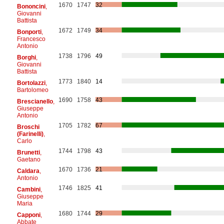
1670
1747
32
Bononcini
,
Giovanni
Battista
1672
1749
34
Bonporti
,
Francesco
Antonio
1738
1796
49
Borghi
,
Giovanni
Battista
1773
1840
14
Bortolazzi
,
Bartolomeo
1690
1758
43
Brescianello
,
Giuseppe
Antonio
1705
1782
67
Broschi
(Farinelli)
,
Carlo
1744
1798
43
Brunetti
,
Gaetano
1670
1736
21
Caldara
,
Antonio
1746
1825
41
Cambini
,
Giuseppe
Maria
1680
1744
29
Capponi
,
Abbate