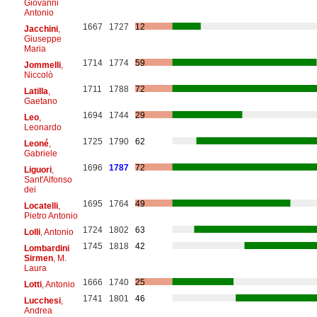
Giovanni
Antonio
1667
1727
12
Jacchini
,
Giuseppe
Maria
1714
1774
59
Jommelli
,
Niccolò
1711
1788
72
Latilla
,
Gaetano
1694
1744
29
Leo
,
Leonardo
1725
1790
62
Leoné
,
Gabriele
1696
1787
72
Liguori
,
Sant'Alfonso
dei
1695
1764
49
Locatelli
,
Pietro Antonio
1724
1802
63
Lolli
, Antonio
1745
1818
42
Lombardini
Sirmen
, M.
Laura
1666
1740
25
Lotti
, Antonio
1741
1801
46
Lucchesi
,
Andrea