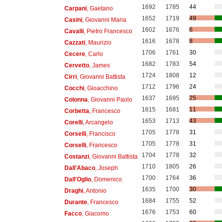
1692
1785
44
Carpani
, Gaetano
1652
1719
49
Casini
, Giovanni Maria
1602
1676
6
Cavalli
, Pietro Francesco
1616
1678
8
Cazzati
, Maurizio
1706
1761
30
Cecere
, Carlo
1682
1783
54
Cervetto
, James
1724
1808
12
Cirri
, Giovanni Battista
1712
1796
24
Cocchi
, Gioacchino
1637
1695
25
Colonna
, Giovanni Paolo
1615
1681
11
Corbetta
, Francesco
1653
1713
43
Corelli
, Arcangelo
1705
1778
31
Corselli
, Francisco
1705
1778
31
Corselli
, Francesco
1704
1778
32
Costanzi
, Giovanni Battista
1710
1805
26
Dall'Abaco
, Joseph
1700
1764
36
Dall'Oglio
, Domenico
1635
1700
30
Draghi
, Antonio
1684
1755
52
Durante
, Francesco
1676
1753
60
Facco
, Giacomo