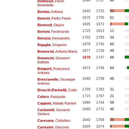
1690
1757
46
Bellinzani
, Paolo
Benedetto
1640
1720
50
Bembo
, Antonia
1675
1755
61
Bencini
, Pietro Paolo
1605
1672
2
Benevoli
, Orazio
1725
1813
11
Bertoni
, Ferdinando
1702
1793
34
Besozzi
, Alessandro
1676
1745
60
Bigaglia
, Diogenio
1677
1726
49
Bononcini
, Antonio Maria
1670
1747
66
Bononcini
, Giovanni
Battista
1672
1749
64
Bonporti
, Francesco
Antonio
1690
1758
46
Brescianello
, Giuseppe
Antonio
1705
1782
31
Broschi (Farinelli)
, Carlo
1715
1787
21
Cafaro
, Pasquale
1680
1744
56
Capponi
, Abbate Ranieri
1690
1772
46
Carbonelli
, Giovanni
Stefano
1640
1709
39
Caresana
, Cristofaro
1605
1674
4
Carissimi
, Giacomo