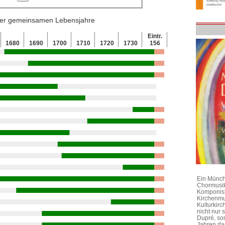
 der gemeinsamen Lebensjahre
Eintr.
1680
1690
1700
1710
1720
1730
156
Ein Münchn
Chormusik
Komponist
Kirchenmu
Kulturkirc
nicht nur
Dupré, son
Jahren da