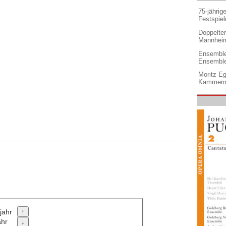
75-jährig
Festspiel
Doppelter 
Mannheim
Ensemble
Ensembl
Moritz Eg
Kammermu
jahr
ahr