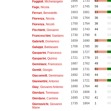
1666
1733
63
Faggioli
, Michelangelo
1677
1745
59
Fago
, Nicola
1603
1681
11
Ferrari
, Benedetto
1700
1764
36
Fiorenza
, Nicola
1700
1764
36
Fiorenza
, Nicolò
1692
1743
44
Fischietti
, Giovanni
1730
1790
6
Franceschini
, Gaetano
1659
1690
20
Gabrielli
, Domenico
1706
1785
30
Galuppi
, Baldasare
1668
1727
57
Gasparini
, Francesco
1721
1778
15
Gasparini
, Quirino
1687
1762
49
Geminiani
, Francesco
1668
1731
61
Gentili
, Giorgio
1692
1740
44
Giacomelli
, Geminiano
1648
1721
51
Giannettini
, Antonio
1690
1764
46
Giay
, Giovanni Antonio
1733
1806
3
Giordani
, Tommaso
1695
1762
41
Giordano
, Carmine
1735
1804
1
Giornovichi
, Giovanni
Mane