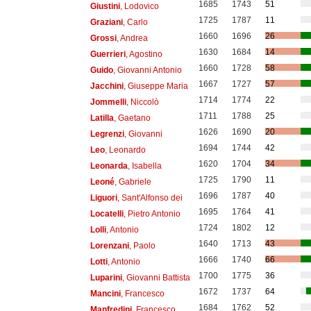
1685
1743
51
Giustini
, Lodovico
1725
1787
11
Graziani
, Carlo
1660
1696
26
Grossi
, Andrea
1630
1684
14
Guerrieri
, Agostino
1660
1728
58
Guido
, Giovanni Antonio
1667
1727
57
Jacchini
, Giuseppe Maria
1714
1774
22
Jommelli
, Niccolò
1711
1788
25
Latilla
, Gaetano
1626
1690
20
Legrenzi
, Giovanni
1694
1744
42
Leo
, Leonardo
1620
1704
34
Leonarda
, Isabella
1725
1790
11
Leoné
, Gabriele
1696
1787
40
Liguori
, Sant'Alfonso dei
1695
1764
41
Locatelli
, Pietro Antonio
1724
1802
12
Lolli
, Antonio
1640
1713
43
Lorenzani
, Paolo
1666
1740
66
Lotti
, Antonio
1700
1775
36
Luparini
, Giovanni Battista
1672
1737
64
Mancini
, Francesco
1684
1762
52
Manfredini
, Francesco