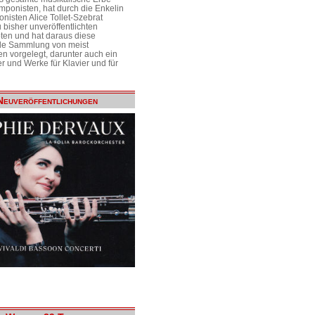
mponisten, hat durch die Enkelin
nisten Alice Tollet-Szebrat
 bisher unveröffentlichten
ten und hat daraus diese
de Sammlung von meist
n vorgelegt, darunter auch ein
r und Werke für Klavier und für
Neuveröffentlichungen