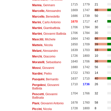
1715
1779
21
Manna
, Gennaro
1669
1747
66
Marcello
, Alessandro
1686
1739
50
Marcello
, Benedetto
1670
1717
47
Marini
, Carlo Antonio
1706
1784
30
Martini
, Giambattista
1706
1784
30
Martini
, Giovanni Battista
1664
1740
66
Mascitti
, Michele
1650
1709
39
Matteis
, Nicola
1639
1703
33
Melani
, Alessandro
1726
1800
10
Merchi
, Giacomo
1640
1706
36
Moratelli
, Sebastiano
1680
1742
56
Mossi
, Giovanni
1722
1793
14
Nardini
, Pietro
1637
1710
40
Pasquini
, Bernardo
1710
1736
26
Pergolesi
, Giovanni
Battista
1704
1766
32
Pescetti
, Giovanni
Battisata
1678
1760
58
Piani
, Giovanni Antonio
1728
1800
8
Piccini
, Nicola