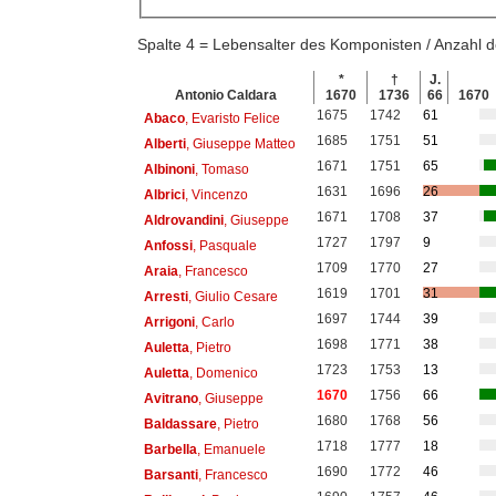
Spalte 4 = Lebensalter des Komponisten / Anzahl
*
†
J.
Antonio Caldara
1670
1736
66
1670
1675
1742
61
Abaco
, Evaristo Felice
1685
1751
51
Alberti
, Giuseppe Matteo
1671
1751
65
Albinoni
, Tomaso
1631
1696
26
Albrici
, Vincenzo
1671
1708
37
Aldrovandini
, Giuseppe
1727
1797
9
Anfossi
, Pasquale
1709
1770
27
Araia
, Francesco
1619
1701
31
Arresti
, Giulio Cesare
1697
1744
39
Arrigoni
, Carlo
1698
1771
38
Auletta
, Pietro
1723
1753
13
Auletta
, Domenico
1670
1756
66
Avitrano
, Giuseppe
1680
1768
56
Baldassare
, Pietro
1718
1777
18
Barbella
, Emanuele
1690
1772
46
Barsanti
, Francesco