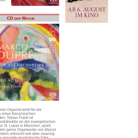
CD der Woche
er Organist wirbt für die
 eines französischen
en: Tobias Frank ist
sikdirektor an der evangelischen
he St. Lukas in München, spielt
 sehr gerne Orgelwerke von Marcel
dern erforscht seit über zwanzig
s gesamte musikalische Erbe