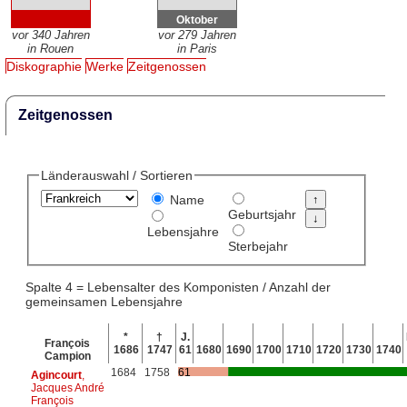
Oktober
vor 340 Jahren
vor 279 Jahren
in Rouen
in Paris
Diskographie
Werke
Zeitgenossen
Zeitgenossen
Länderauswahl / Sortieren
Name
Geburtsjahr
Lebensjahre
Sterbejahr
Spalte 4 = Lebensalter des Komponisten / Anzahl der
gemeinsamen Lebensjahre
*
†
J.
François
1686
1747
61
1680
1690
1700
1710
1720
1730
1740
Campion
1684
1758
61
Agincourt
,
Jacques André
François