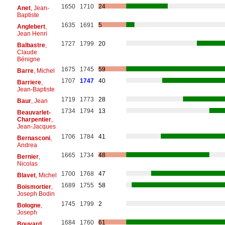
1650
1710
24
Anet
, Jean-
Baptiste
1635
1691
5
Anglebert
,
Jean Henri
1727
1799
20
Balbastre
,
Claude
Bénigne
1675
1745
59
Barre
, Michel
1707
1747
40
Barriere
,
Jean-Baptiste
1719
1773
28
Baur
, Jean
1734
1794
13
Beauvarlet-
Charpentier
,
Jean-Jacques
1706
1784
41
Bernasconi
,
Andrea
1665
1734
48
Bernier
,
Nicolas
1700
1768
47
Blavet
, Michel
1689
1755
58
Boismortier
,
Joseph Bodin
1745
1799
2
Bologne
,
Joseph
1684
1760
61
Bouvard
,