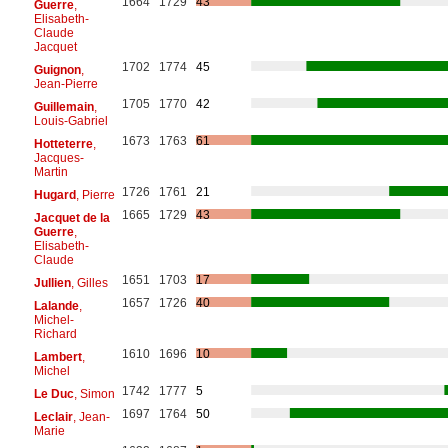
1664
1729
43
Guerre
,
Elisabeth-
Claude
Jacquet
1702
1774
45
Guignon
,
Jean-Pierre
1705
1770
42
Guillemain
,
Louis-Gabriel
1673
1763
61
Hotteterre
,
Jacques-
Martin
1726
1761
21
Hugard
, Pierre
1665
1729
43
Jacquet de la
Guerre
,
Elisabeth-
Claude
1651
1703
17
Jullien
, Gilles
1657
1726
40
Lalande
,
Michel-
Richard
1610
1696
10
Lambert
,
Michel
1742
1777
5
Le Duc
, Simon
1697
1764
50
Leclair
, Jean-
Marie