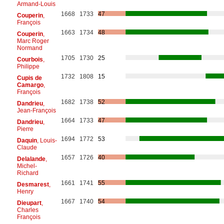
Armand-Louis
1668
1733
47
Couperin
,
François
1663
1734
48
Couperin
,
Marc Roger
Normand
1705
1730
25
Courbois
,
Philippe
1732
1808
15
Cupis de
Camargo
,
François
1682
1738
52
Dandrieu
,
Jean-François
1664
1733
47
Dandrieu
,
Pierre
1694
1772
53
Daquin
, Louis-
Claude
1657
1726
40
Delalande
,
Michel-
Richard
1661
1741
55
Desmarest
,
Henry
1667
1740
54
Dieupart
,
Charles
François