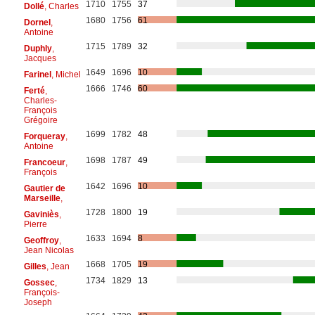
1710
1755
37
Dollé
, Charles
1680
1756
61
Dornel
,
Antoine
1715
1789
32
Duphly
,
Jacques
1649
1696
10
Farinel
, Michel
1666
1746
60
Ferté
,
Charles-
François
Grégoire
1699
1782
48
Forqueray
,
Antoine
1698
1787
49
Francoeur
,
François
1642
1696
10
Gautier de
Marseille
,
1728
1800
19
Gaviniès
,
Pierre
1633
1694
8
Geoffroy
,
Jean Nicolas
1668
1705
19
Gilles
, Jean
1734
1829
13
Gossec
,
François-
Joseph