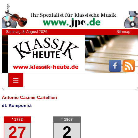
Anzeige
Samstag, 8. August 2026
Sitemap
≡
≡
Antonio Casimir Cartellieri
dt. Komponist
* 1772
† 1807
27
2