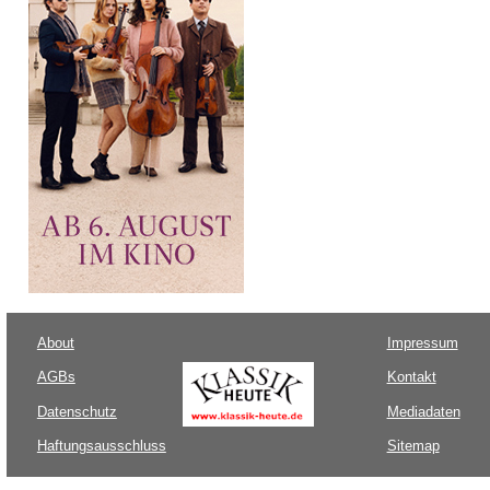
About
Impressum
AGBs
Kontakt
Datenschutz
Mediadaten
Haftungsausschluss
Sitemap