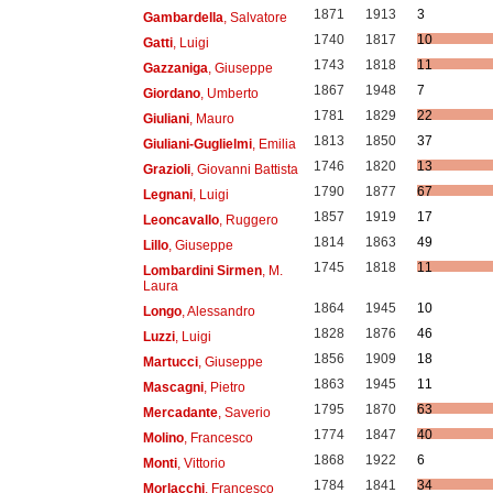
1871
1913
3
Gambardella
, Salvatore
1740
1817
10
Gatti
, Luigi
1743
1818
11
Gazzaniga
, Giuseppe
1867
1948
7
Giordano
, Umberto
1781
1829
22
Giuliani
, Mauro
1813
1850
37
Giuliani-Guglielmi
, Emilia
1746
1820
13
Grazioli
, Giovanni Battista
1790
1877
67
Legnani
, Luigi
1857
1919
17
Leoncavallo
, Ruggero
1814
1863
49
Lillo
, Giuseppe
1745
1818
11
Lombardini Sirmen
, M.
Laura
1864
1945
10
Longo
, Alessandro
1828
1876
46
Luzzi
, Luigi
1856
1909
18
Martucci
, Giuseppe
1863
1945
11
Mascagni
, Pietro
1795
1870
63
Mercadante
, Saverio
1774
1847
40
Molino
, Francesco
1868
1922
6
Monti
, Vittorio
1784
1841
34
Morlacchi
, Francesco