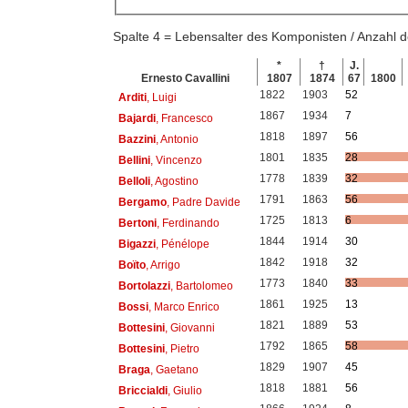
Spalte 4 = Lebensalter des Komponisten / Anzahl
*
†
J.
Ernesto Cavallini
1807
1874
67
1800
1822
1903
52
Arditi
, Luigi
1867
1934
7
Bajardi
, Francesco
1818
1897
56
Bazzini
, Antonio
1801
1835
28
Bellini
, Vincenzo
1778
1839
32
Belloli
, Agostino
1791
1863
56
Bergamo
, Padre Davide
1725
1813
6
Bertoni
, Ferdinando
1844
1914
30
Bigazzi
, Pénélope
1842
1918
32
Boïto
, Arrigo
1773
1840
33
Bortolazzi
, Bartolomeo
1861
1925
13
Bossi
, Marco Enrico
1821
1889
53
Bottesini
, Giovanni
1792
1865
58
Bottesini
, Pietro
1829
1907
45
Braga
, Gaetano
1818
1881
56
Briccialdi
, Giulio