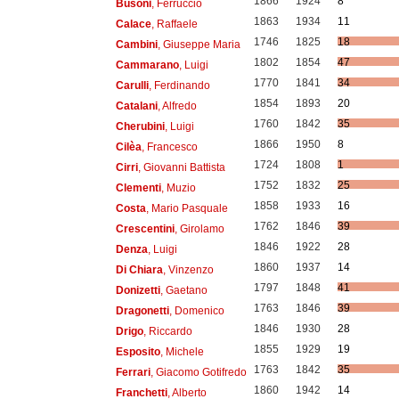
1866
1924
8
Busoni
, Ferruccio
1863
1934
11
Calace
, Raffaele
1746
1825
18
Cambini
, Giuseppe Maria
1802
1854
47
Cammarano
, Luigi
1770
1841
34
Carulli
, Ferdinando
1854
1893
20
Catalani
, Alfredo
1760
1842
35
Cherubini
, Luigi
1866
1950
8
Cilèa
, Francesco
1724
1808
1
Cirri
, Giovanni Battista
1752
1832
25
Clementi
, Muzio
1858
1933
16
Costa
, Mario Pasquale
1762
1846
39
Crescentini
, Girolamo
1846
1922
28
Denza
, Luigi
1860
1937
14
Di Chiara
, Vinzenzo
1797
1848
41
Donizetti
, Gaetano
1763
1846
39
Dragonetti
, Domenico
1846
1930
28
Drigo
, Riccardo
1855
1929
19
Esposito
, Michele
1763
1842
35
Ferrari
, Giacomo Gotifredo
1860
1942
14
Franchetti
, Alberto