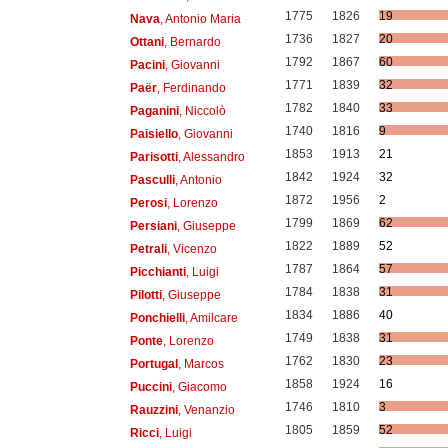
1775
1826
19
Nava
, Antonio Maria
1736
1827
20
Ottani
, Bernardo
1792
1867
60
Pacini
, Giovanni
1771
1839
32
Paër
, Ferdinando
1782
1840
33
Paganini
, Niccolò
1740
1816
9
Paisiello
, Giovanni
1853
1913
21
Parisotti
, Alessandro
1842
1924
32
Pasculli
, Antonio
1872
1956
2
Perosi
, Lorenzo
1799
1869
62
Persiani
, Giuseppe
1822
1889
52
Petrali
, Vicenzo
1787
1864
57
Picchianti
, Luigi
1784
1838
31
Pilotti
, Giuseppe
1834
1886
40
Ponchielli
, Amilcare
1749
1838
31
Ponte
, Lorenzo
1762
1830
23
Portugal
, Marcos
1858
1924
16
Puccini
, Giacomo
1746
1810
3
Rauzzini
, Venanzio
1805
1859
52
Ricci
, Luigi