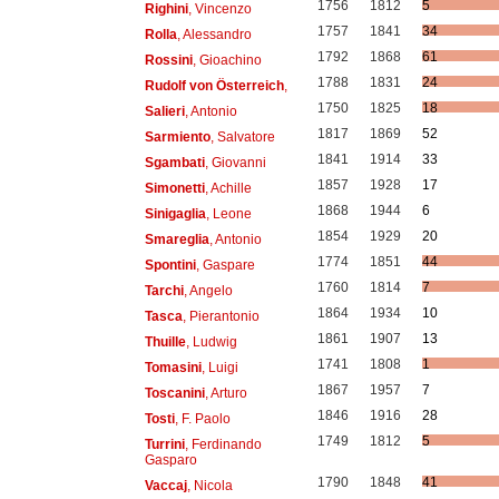
1756
1812
5
Righini
, Vincenzo
1757
1841
34
Rolla
, Alessandro
1792
1868
61
Rossini
, Gioachino
1788
1831
24
Rudolf von Österreich
,
1750
1825
18
Salieri
, Antonio
1817
1869
52
Sarmiento
, Salvatore
1841
1914
33
Sgambati
, Giovanni
1857
1928
17
Simonetti
, Achille
1868
1944
6
Sinigaglia
, Leone
1854
1929
20
Smareglia
, Antonio
1774
1851
44
Spontini
, Gaspare
1760
1814
7
Tarchi
, Angelo
1864
1934
10
Tasca
, Pierantonio
1861
1907
13
Thuille
, Ludwig
1741
1808
1
Tomasini
, Luigi
1867
1957
7
Toscanini
, Arturo
1846
1916
28
Tosti
, F. Paolo
1749
1812
5
Turrini
, Ferdinando
Gasparo
1790
1848
41
Vaccaj
, Nicola