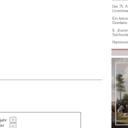
Der 75. 
Livestre
Ein beso
Giordano
9. „Komm
Sechsstä
Hannover
jahr
ahr