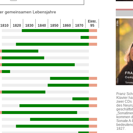
 der gemeinsamen Lebensjahre
Eintr.
1810
1820
1830
1840
1850
1860
1870
95
Franz Sch
Klavier h
zwei CDs 
des Neunz
geschäftst
„Sonatine
kommen di
Sonate A-
bedeutend
1827.