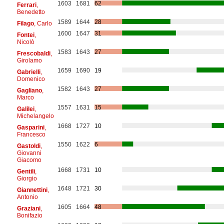
1603
1681
62
Ferrari
,
Benedetto
1589
1644
28
Filago
, Carlo
1600
1647
31
Fontei
,
Nicolò
1583
1643
27
Frescobaldi
,
Girolamo
1659
1690
19
Gabrielli
,
Domenico
1582
1643
27
Gagliano
,
Marco
1557
1631
15
Galilei
,
Michelangelo
1668
1727
10
Gasparini
,
Francesco
1550
1622
6
Gastoldi
,
Giovanni
Giacomo
1668
1731
10
Gentili
,
Giorgio
1648
1721
30
Giannettini
,
Antonio
1605
1664
48
Graziani
,
Bonifazio