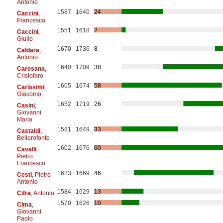
Antonio
1587
1640
24
Caccini
,
Francesca
1551
1618
2
Caccini
,
Giulio
1670
1736
8
Caldara
,
Antonio
1640
1709
38
Caresana
,
Cristofaro
1605
1674
58
Carissimi
,
Giacomo
1652
1719
26
Casini
,
Giovanni
Maria
1581
1649
33
Castaldi
,
Bellerofonte
1602
1676
60
Cavalli
,
Pietro
Francesco
1623
1669
46
Cesti
, Pietro
Antonio
1584
1629
13
Cifra
, Antonio
1570
1626
10
Cima
,
Giovanni
Paolo