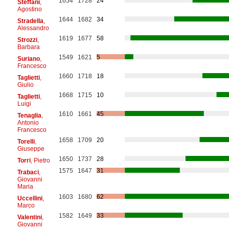
1654
1728
24
Steffani
,
Agostino
1644
1682
34
Stradella
,
Alessandro
1619
1677
58
Strozzi
,
Barbara
1549
1621
5
Suriano
,
Francesco
1660
1718
18
Taglietti
,
Giulio
1668
1715
10
Taglietti
,
Luigi
1610
1661
45
Tenaglia
,
Antonio
Francesco
1658
1709
20
Torelli
,
Giuseppe
1650
1737
28
Torri
, Pietro
1575
1647
31
Trabaci
,
Giovanni
Maria
1603
1680
62
Uccellini
,
Marco
1582
1649
33
Valentini
,
Giovanni