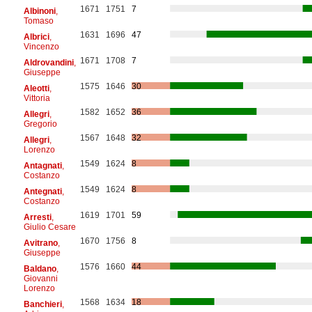
1671
1751
7
Albinoni
,
Tomaso
1631
1696
47
Albrici
,
Vincenzo
1671
1708
7
Aldrovandini
,
Giuseppe
1575
1646
30
Aleotti
,
Vittoria
1582
1652
36
Allegri
,
Gregorio
1567
1648
32
Allegri
,
Lorenzo
1549
1624
8
Antagnati
,
Costanzo
1549
1624
8
Antegnati
,
Costanzo
1619
1701
59
Arresti
,
Giulio Cesare
1670
1756
8
Avitrano
,
Giuseppe
1576
1660
44
Baldano
,
Giovanni
Lorenzo
1568
1634
18
Banchieri
,